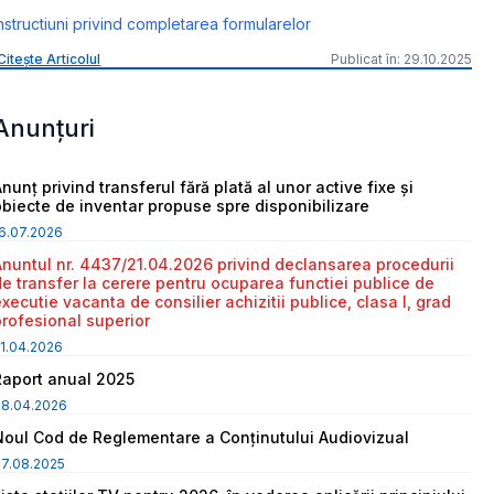
nstructiuni privind completarea formularelor
Citește Articolul
Publicat în: 29.10.2025
Anunțuri
nunț privind transferul fără plată al unor active fixe și
obiecte de inventar propuse spre disponibilizare
6.07.2026
Anuntul nr. 4437/21.04.2026 privind declansarea procedurii
de transfer la cerere pentru ocuparea functiei publice de
executie vacanta de consilier achizitii publice, clasa I, grad
profesional superior
1.04.2026
Raport anual 2025
08.04.2026
Noul Cod de Reglementare a Conținutului Audiovizual
7.08.2025