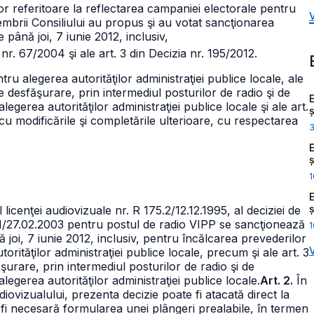
or referitoare la reflectarea campaniei electorale pentru
membrii Consiliului au propus şi au votat sancţionarea
 până joi, 7 iunie 2012, inclusiv,
a nr. 67/2004 şi ale
art. 3 din Decizia nr. 195/2012.
ru alegerea autorităţilor administraţiei publice locale, ale
 de desfăşurare, prin intermediul posturilor de radio şi de
egerea autorităţilor administraţiei publice locale şi ale art.
ș
 cu modificările şi completările ulterioare, cu respectarea
ș
1
ș
icenţei audiovizuale nr. R 175.2/12.12.1995, al deciziei de
2-1/27.02.2003 pentru postul de radio VIPP se sancţionează
1
 joi, 7 iunie 2012, inclusiv, pentru încălcarea prevederilor
orităţilor administraţiei publice locale, precum şi ale art. 3
ăşurare, prin intermediul posturilor de radio şi de
legerea autorităţilor administraţiei publice locale.
Art. 2.
În
iovizualului, prezenta decizie poate fi atacată direct la
a fi necesară formularea unei plângeri prealabile, în termen