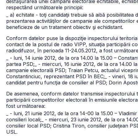
desfăşurarea unei campanii electorale echitabile, echilibra
respectând următoarele principii:
_ a) echitate - toţi candidaţii trebuie să aibă posibilitatea
prezentarea activităţilor de campanie ale competitorilor e
beneficieze de un tratament obiectiv şi echidistant.
Conform datelor puse la dispoziţie inspectorului teritori
contact de la postul de radio VIPP, situaţia participării co
radiodifuzor, în perioada 11-24.05.2012, a fost următoare
_ - luni, 14 iunie 2012, de la ora 14.00 la 15.00 – Consta
partea PSD;
_ - miercuri, 16 iunie 2012, de la ora 14.00
campanie electorală PSD; Traian Petcu, actualul viceprim
Constantinciuc, reprezentant PSD în BEC;
_ - vineri, 18 
candidat pentru funcţia de consilier al PSD; Dorin Apostu
De asemenea, conform datelor transmise inspectorului teri
participării competitorilor electorali în emisiunile electo
fost următoarea:
_ - luni, 21 iunie 2012, de la ora 14-00 la 15.00 – Vladim
consilieri locali;
_ - miercuri, 23 iunie 2012, de la ora 14
consilier local PSD; Cristina Tiron, consilier judeţean PS
USL.