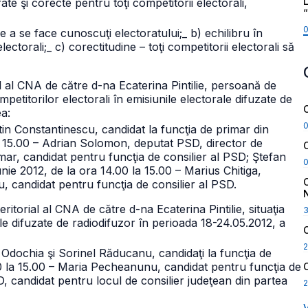
L
te şi corecte pentru toţi competitorii electorali,
 de a se face cunoscuţi electoratului;
_ b) echilibru în
lectorali;
_ c) corectitudine – toţi competitorii electorali să
al al CNA de către d-na Ecaterina Pintilie, persoană de
mpetitorilor electorali în emisiunile electorale difuzate de
a:
ntin Constantinescu, candidat la funcţia de primar din
 la 15.00 – Adrian Solomon, deputat PSD, director de
ar, candidat pentru funcţia de consilier al PSD; Ştefan
iunie 2012, de la ora 14.00 la 15.00 – Marius Chitiga,
, candidat pentru funcţia de consilier al PSD.
torial al CNA de către d-na Ecaterina Pintilie, situaţia
rale difuzate de radiodifuzor în perioada 18-24.05.2012, a
2
ir Odochia şi Sorinel Răducanu, candidaţi la funcţia de
.00 la 15.00 – Maria Pecheanunu, candidat pentru funcţia de
D, candidat pentru locul de consilier judeţean din partea
2