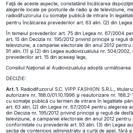
Faţă de aceste aspecte, constatând încălcarea dispoziţiil
alegerile locale pe posturile de radio şi de televiziune, 
radiodifuzorului cu somaţie publică de intrare în legalitate
pentru încălcarea prevederilor art. 63 alin. (2) din Lege
În temeiul prevederilor art. 75 din Legea nr. 67/2004 pent
art. 15 din Decizia nr. 195/2012 privind principii şi reguli
televiziune, a campaniei electorale din anul 2012 pentru al
91 alin. (1) şi (2) din Legea audiovizualului nr. 504/2002,
prevederilor art. 15 din aceeaşi lege,
Consiliul Naţional al Audiovizualului adoptă următoarea
DECIZIE:
Art. 1.
Radiodifuzorul S.C. VIPP FASHION S.R.L., titularul l
autorizare nr. 188.0/01.10.1996 şi reautorizare nr. 188.
cu somaţie publică cu termen de intrare în legalitate până
art. 63 alin. (2) din Legea nr. 67/2004 pentru alegerea aut
din Decizia nr. 195/2012 privind principii şi reguli de desf
televiziune, a campaniei electorale din anul 2012 pentru a
conformitate cu prevederile art. 93 alin. (3) din Legea aud
secţia de contencios administrativ a curţii de apel, fără 