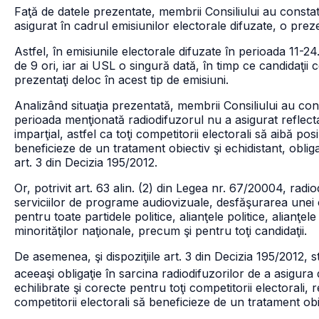
Faţă de datele prezentate, membrii Consiliului au consta
asigurat în cadrul emisiunilor electorale difuzate, o preze
Astfel, în emisiunile electorale difuzate în perioada 11-2
de 9 ori, iar ai USL o singură dată, în timp ce candidaţii c
prezentaţi deloc în acest tip de emisiuni.
Analizând situaţia prezentată, membrii Consiliului au cons
perioada menţionată radiodifuzorul nu a asigurat reflecta
imparţial, astfel ca toţi competitorii electorali să aibă pos
beneficieze de un tratament obiectiv şi echidistant, obliga
art. 3 din Decizia 195/2012.
Or, potrivit art. 63 alin. (2) din Legea nr. 67/20004, radiod
serviciilor de programe audiovizuale, desfăşurarea unei c
pentru toate partidele politice, alianţele politice, alianţel
minorităţilor naţionale, precum şi pentru toţi candidaţii.
De asemenea, şi dispoziţiile art. 3 din Decizia 195/2012, s
aceeaşi obligaţie în sarcina radiodifuzorilor de a asigura
echilibrate şi corecte pentru toţi competitorii electorali, r
competitorii electorali să beneficieze de un tratament obie