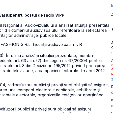
I
Vaslui
pentru postul de radio VIPP
ul Naţional al Audiovizualului a analizat situaţia prezentată
lor din domeniul audiovizualului referitoare la reflectarea
ăţilor administraţiei publice locale.
A
 FASHION S.R.L. (licenţa audiovizuală nr. R
1
3).
În urma analizării situaţiei prezentate, membrii
ederile art. 63 alin. (2) din Legea nr. 67/20004 pentru
 şi ale art. 3 din Decizia nr. 195/2012 privind principii şi
o şi de televiziune, a campaniei electorale din anul 2012
.
2
4, radiodifuzorii publici şi privaţi sunt obligaţi să asigure,
ea unei campanii electorale echitabile, echilibrate şi
 alianţele electorale, organizaţiile cetăţenilor aparţinând
0
ifuzorii publici şi privaţi sunt obligaţi să asigure