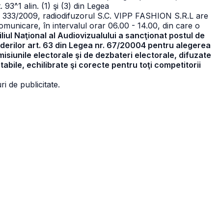
t. 93^1 alin. (1) şi (3) din Legea
r. 333/2009, radiodifuzorul S.C. VIPP FASHION S.R.L are
comunicare, în intervalul orar
06.00 - 14.00, din care o
liul Naţional al Audiovizualului a sancţionat postul de
derilor art. 63 din Legea nr. 67/20004 pentru alegerea
emisiunile electorale şi de dezbateri electorale, difuzate
tabile, echilibrate şi corecte pentru toţi competitorii
i de publicitate.