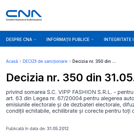
DESPRE CNA
INFORMAȚII PUBLICE
INTEGRITATE 
Acasă
DECIZII de sancționare
Decizia nr. 350 din 31.05.2012
Decizia nr. 350 din 31.0
privind somarea S.C. VIPP FASHION S.R.L. - pentru 
art. 63 din Legea nr. 67/20004 pentru alegerea autorit
emisiunile electorale și de dezbateri electorale, dif
condiții echitabile, echilibrate și corecte pentru toți 
Publicată în data de:
31.05.2012