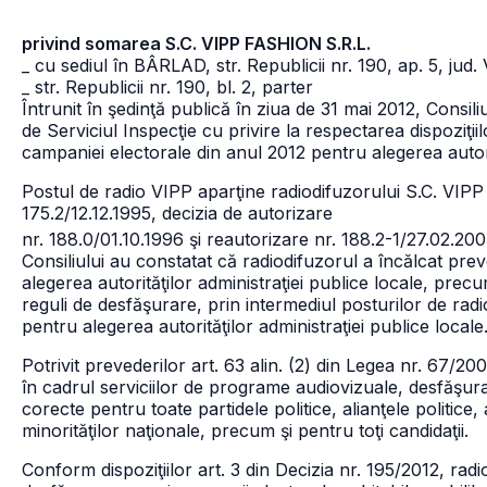
privind somarea S.C. VIPP FASHION S.R.L.
_ cu sediul în BÂRLAD, str. Republicii nr. 190, ap. 5, jud. 
_ str. Republicii nr. 190, bl. 2, parter
Întrunit în şedinţă publică în ziua de 31 mai 2012, Consili
de Serviciul Inspecţie cu privire la respectarea dispoziţii
campaniei electorale din anul 2012 pentru alegerea autorit
Postul de radio VIPP aparţine radiodifuzorului S.C. VIPP
175.2/12.12.1995, decizia de autorizare
nr. 188.0/01.10.1996 şi reautorizare nr. 188.2-1/27.02.200
Consiliului au constatat că radiodifuzorul a încălcat prev
alegerea autorităţilor administraţiei publice locale, precum
reguli de desfăşurare, prin intermediul posturilor de radi
pentru alegerea autorităţilor administraţiei publice locale
Potrivit prevederilor art. 63 alin. (2) din Legea nr. 67/2000
în cadrul serviciilor de programe audiovizuale, desfăşurar
corecte pentru toate partidele politice, alianţele politice,
minorităţilor naţionale, precum şi pentru toţi candidaţii.
Conform dispoziţiilor art. 3 din Decizia nr. 195/2012, radiod