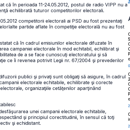
tat că în perioada 11-24.05.2012, postul de radio VIPP nu a
nţă echilibrată tuturor competitorilor electorali.
4.05.2012 competitorii electorali ai PSD au fost prezentaţi
elorlalte partide aflate în competiţie electorală nu au fost
tatat că în cadrul emisiunilor electorale difuzate în
rea campaniei electorale în mod echitabil, echilibrat şi
ibilitatea de a se face cunoscuţi electoratului şi să
ţie ce îi revenea potrivit Legii nr. 67/2004 şi prevederilor
ifuzorii publici şi privaţi sunt obligaţi să asigure, în cadrul
ampanii electorale echitabile, echilibrate şi corecte
e electorale, organizaţiile cetăţenilor aparţinând
tabilesc
2
 desfăşurarea unei campanii electorale echitabile,
espectând şi principiul corectitudinii, în sensul că toţi
ctiv şi echidistant.
2