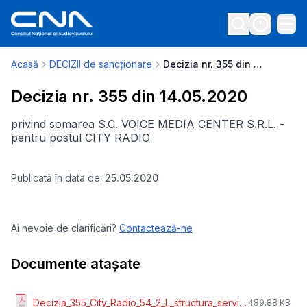
Acasă
DECIZII de sancționare
Decizia nr. 355 din 14.05.2020
Decizia nr. 355 din 14.05.2020
privind somarea S.C. VOICE MEDIA CENTER S.R.L. -
pentru postul CITY RADIO
Publicată în data de:
25.05.2020
Ai nevoie de clarificări?
Contactează-ne
Documente atașate
Decizia_355_City_Radio_54_2_L_structura_servizii.pdf
489.88 KB