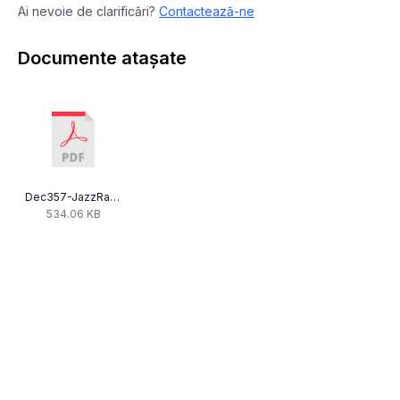
Ai nevoie de clarificări?
Contactează-ne
Documente atașate
Dec357-JazzRadio-12alin3.pdf
534.06 KB