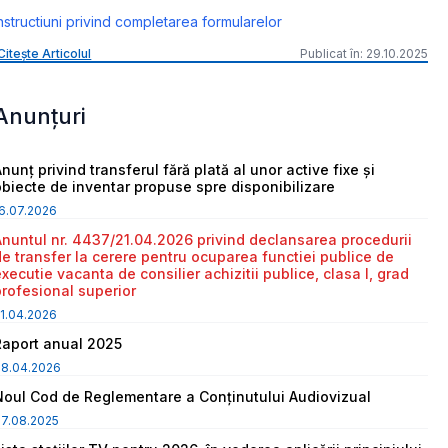
nstructiuni privind completarea formularelor
Citește Articolul
Publicat în: 29.10.2025
Anunțuri
nunț privind transferul fără plată al unor active fixe și
obiecte de inventar propuse spre disponibilizare
6.07.2026
Anuntul nr. 4437/21.04.2026 privind declansarea procedurii
de transfer la cerere pentru ocuparea functiei publice de
executie vacanta de consilier achizitii publice, clasa I, grad
profesional superior
1.04.2026
Raport anual 2025
08.04.2026
Noul Cod de Reglementare a Conținutului Audiovizual
7.08.2025