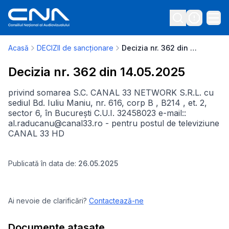
Acasă
DECIZII de sancționare
Decizia nr. 362 din 14.05.2025
Decizia nr. 362 din 14.05.2025
privind somarea S.C. CANAL 33 NETWORK S.R.L. cu
sediul Bd. Iuliu Maniu, nr. 616, corp B , B214 , et. 2,
sector 6, în București C.U.I. 32458023 e-mail::
al.raducanu@canal33.ro - pentru postul de televiziune
CANAL 33 HD
Publicată în data de:
26.05.2025
Ai nevoie de clarificări?
Contactează-ne
Documente atașate