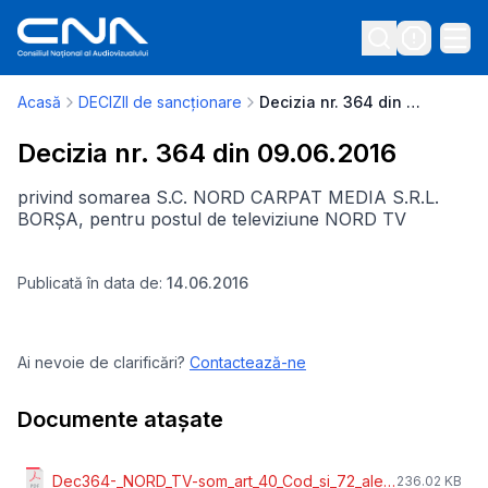
Acasă
DECIZII de sancționare
Decizia nr. 364 din 09.06.2016
Decizia nr. 364 din 09.06.2016
privind somarea S.C. NORD CARPAT MEDIA S.R.L.
BORȘA, pentru postul de televiziune NORD TV
Publicată în data de:
14.06.2016
Ai nevoie de clarificări?
Contactează-ne
Documente atașate
Dec364-_NORD_TV-som_art_40_Cod_si_72_aleg.doc1.pdf
236.02 KB