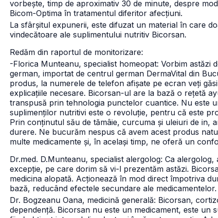
vorbește, timp de aproximativ 30 de minute, despre modal
Bicom-Optima în tratamentul diferitor afecțiuni.
La sfârșitul expunerii, este difuzat un material în care 
vindecătoare ale suplimentului nutritiv Bicorsan.
Redăm din raportul de monitorizare:
-Florica Munteanu, specialist homeopat: Vorbim astăzi 
german, importat de centrul german DermaVital din Bucur
produs, la numerele de telefon afișate pe ecran veți gă
explicațiile necesare. Bicorsan-ul are la bază o rețetă ayu
transpusă prin tehnologia punctelor cuantice. Nu este u
suplimenților nutritivi este o revoluție, pentru că este 
Prin conținutul său de tămâie, curcuma și uleiuri de in, 
durere. Ne bucurăm nespus că avem acest produs natura
multe medicamente și, în același timp, ne oferă un confo
Dr.med. D.Munteanu, specialist alergolog: Ca alergolog, 
excepție, pe care dorim să vi-l prezentăm astăzi. Bicors
medicina alopată. Acționează în mod direct împotriva dureri
bază, reducând efectele secundare ale medicamentelor.
Dr. Bogzeanu Oana, medicină generală: Bicorsan, cortiz
dependență. Bicorsan nu este un medicament, este un su