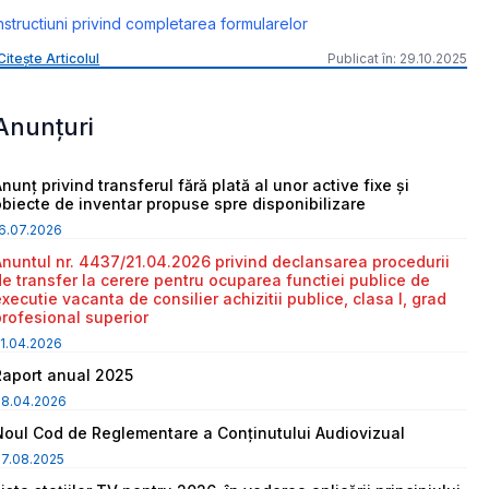
nstructiuni privind completarea formularelor
Citește Articolul
Publicat în: 29.10.2025
Anunțuri
nunț privind transferul fără plată al unor active fixe și
obiecte de inventar propuse spre disponibilizare
6.07.2026
Anuntul nr. 4437/21.04.2026 privind declansarea procedurii
de transfer la cerere pentru ocuparea functiei publice de
executie vacanta de consilier achizitii publice, clasa I, grad
profesional superior
1.04.2026
Raport anual 2025
08.04.2026
Noul Cod de Reglementare a Conținutului Audiovizual
7.08.2025