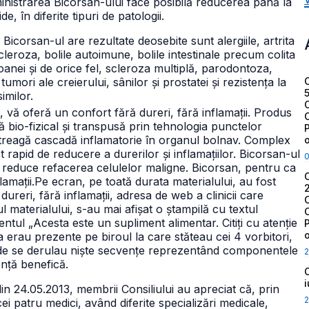
dministrarea Bicorsan-ului face posibilă reducerea până la
e, în diferite tipuri de patologii.
Bicorsan-ul are rezultate deosebite sunt alergiile, artrita
cleroza, bolile autoimune, bolile intestinale precum colita
loanei și de orice fel, scleroza multiplă, parodontoza,
tumori ale creierului, sânilor și prostatei și rezistența la
imilor.
 vă oferă un confort fără dureri, fără inflamații. Produs
ă bio-fizical și transpusă prin tehnologia punctelor
treagă cascadă inflamatorie în organul bolnav. Complex
 rapid de reducere a durerilor și inflamațiilor. Bicorsan-ul
și reduce refacerea celulelor maligne. Bicorsan, pentru ca
lamații.
Pe ecran, pe toată durata materialului, au fost
dureri, fără inflamații, adresa de web a clinicii care
l materialului, s-au mai afișat o ștampilă cu textul
ntul „Acesta este un supliment alimentar. Citiți cu atenție
erau prezente pe biroul la care stăteau cei 4 vorbitori,
unde se derulau niște secvențe reprezentând componentele
2
nță benefică.
din 24.05.2013, membrii Consiliului au apreciat că, prin
2
i patru medici, având diferite specializări medicale,