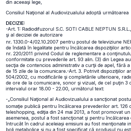
din aceeaşi lege,
Consiliul Naţional al Audiovizualului adoptă următoarea
DECIZIE:
-Art. 1: Radiodifuzorul S.C. SOTI CABLE NEPTUN S.R.L., t
şi al deciziei de autorizare
nr. 1330.0-4/02.10.2007 pentru postul de televiziune N
de îndată în legalitate pentru încălcarea dispoziţiilor articol
nr. 220/2011 privind Codul de reglementare a conţinutului
conformitate cu prevederile art. 93 alin. (3) din Legea aud
secţia de contencios administrativ a curţii de apel, fără 
de 15 zile de la comunicare.
-Art. 3. Potrivit dispoziţiilor 
504/2002, cu modificările şi completările ulterioare, rad
de ore de la comunicare, sonor şi vizual, de cel puţin 3 or
intervalul orar 18.00 - 22.00, următorul text:
-„Consiliul Naţional al Audiovizualului a sancţionat po
somaţie publică pentru încălcarea prevederilor art. 126 d
teleshopping, ediţia din 24 mai 2013, a fost promovat u
asemenea, postul a fost sancţionat şi pentru încălcarea d
întrucât în cadrul aceleiași emisiuni
au fost menţionate in
boli metabolice și nu a fost specificat că produsul nu es