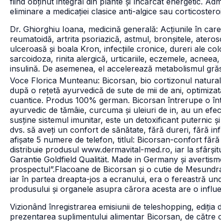
fiind obținut integral din plante și încărcat energetic. A
eliminare a medicației clasice anti-algice sau corticosteroid
Dr. Ghiorghiu Ioana, medicină generală: Acțiunile în care 
reumatoidă, artrita psoriazică, astmul, bronșitele, ateros
ulceroasă și boala Kron, infecțiile cronice, dureri ale co
sarcoidoza, rinita alergică, urticariile, eczemele, acneea, 
insulină. De asemenea, el accelerează metabolismul grăs
Voce Florica Munteanu: Bicorsan, bio cortizonul natural,
după o rețetă ayurvedică de sute de mii de ani, optimizat
cuantice. Produs 100% german. Bicorsan întrerupe o în
ayurvedic de tămâie, curcuma și uleiuri de in, au un efect
susține sistemul imunitar, este un detoxificant puternic 
dvs. să aveți un confort de sănătate, fără dureri, fără inf
afișate 5 numere de telefon, titlul: Bicorsan-confort fără 
distribuie produsul www.dermavital-med.ro, iar la sfârșitu
Garantie Goldfield Qualität. Made in Germany și avertisme
prospectul”.
Flacoane de Bicorsan și o cutie de Mesundra 
iar în partea dreapta-jos a ecranului, era o fereastră 
produsului și organele asupra cărora acesta are o influe
Vizionând înregistrarea emisiunii de teleshopping, ediția 
prezentarea suplimentului alimentar Bicorsan, de către ce