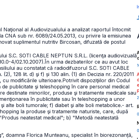
I
iul Naţional al Audiovizualului a analizat raportul întocmit
ă la CNA sub nr. 6089/24.05.2013, cu privire la emisiunea
movat suplimentul nutritiv Bircosan, difuzată de postul
A
ului S.C. SOTI CABLE NEPTUN S.R.L. (licenţa audiovizuală
330.0-4/02.10.2007).
În urma dezbaterilor ce au avut loc
1
siliului au constatat că radiodifuzorul S.C. SOTI CABLE
. (2), 128
lit. d) şi f) și 130 alin. (1) din Decizia nr. 220/2011
 cu modificările ulterioare.
Potrivit dispoziţiilor din Codul
rea de publicitate şi teleshopping în care personal medical
e destinate minorilor, produse şi tratamente medicale sau
2
zisă menţionarea în publicitate sau în teleshopping a unor
şi alte boli tumorale;
f) diabet şi alte boli metabolice.
- art.
leshopping la produse şi tratamente naturiste, care, după
"Produs neatestat medical";
b) "Metodă neatestată
0
ing”, doamna Florica Munteanu, specialist în biorezonanță,