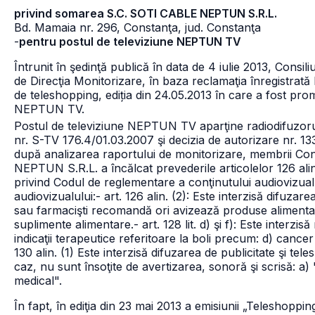
privind somarea S.C. SOTI CABLE NEPTUN S.R.L.
Bd. Mamaia nr. 296, Constanţa, jud. Constanţa
-
pentru postul de televiziune NEPTUN TV
Întrunit în şedinţă publică în data de 4 iulie 2013, Consil
de Direcţia Monitorizare, în baza reclamaţia înregistrat
de teleshopping, ediția din 24.05.2013 în care a fost pro
NEPTUN TV.
Postul de televiziune NEPTUN TV aparţine radiodifuzor
nr. S-TV 176.4/01.03.2007 şi decizia de autorizare nr. 1
după analizarea raportului de monitorizare, membrii Con
NEPTUN S.R.L. a încălcat prevederile articolelor 126 alin
privind Codul de reglementare a conţinutului audiovizual,
audiovizualului:
- art. 126 alin. (2): Este interzisă difuza
sau farmacişti recomandă ori avizează produse alimentar
suplimente alimentare.
- art. 128 lit. d) şi f): Este inter
indicaţii terapeutice referitoare la boli precum:
d) cancer 
130 alin. (1) Este interzisă difuzarea de publicitate şi te
caz, nu sunt însoţite de avertizarea, sonoră şi scrisă:
a) 
medical".
În fapt, în ediţia din 23 mai 2013 a emisiunii „Teleshopp