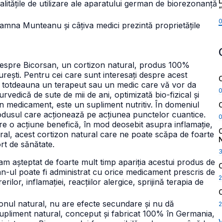
L
itățile de utilizare ale aparatului german de biorezonanță
doamna Munteanu și câțiva medici prezintă proprietățile
despre Bicorsan, un cortizon natural, produs 100%
ești. Pentru cei care sunt interesați despre acest
si totdeauna un terapeut sau un medic care vă vor da
rvedică de sute de mii de ani, optimizată bio-fizical și
n medicament, este un supliment nutritiv. În domeniul
produsul care acționează pe acțiunea punctelor cuantice.
are o acțiune benefică, în mod deosebit asupra inflamație,
l, acest cortizon natural care ne poate scăpa de foarte
rt de sănătate.
am așteptat de foarte mult timp apariția acestui produs de
an-ul poate fi administrat cu orice medicament prescris de
2
lor, inflamației, reacțiilor alergice, sprijină terapia de
onul natural, nu are efecte secundare și nu dă
2
pliment natural, conceput și fabricat 100% în Germania,