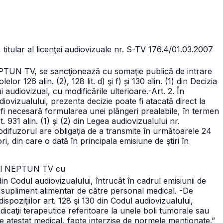
itular al licenţei audiovizuale nr. S-TV 176.4/01.03.2007
EPTUN TV, se sancţionează cu somaţie publică de intrare
elor 126 alin. (2), 128 lit. d) şi f) și 130 alin. (1) din Decizia
 audiovizual, cu modificările ulterioare.
-Art. 2. În
iovizualului, prezenta decizie poate fi atacată direct la
a fi necesară formularea unei plângeri prealabile, în termen
art. 931 alin. (1) şi (2) din Legea audiovizualului nr.
iodifuzorul are obligaţia de a transmite în următoarele 24
i, din care o dată în principala emisiune de ştiri în
stul NEPTUN TV cu
in Codul audiovizualului, întrucât în cadrul emisiunii de
n supliment alimentar de către personal medical.
-De
ispoziţiilor
art. 128 şi 130 din Codul audiovizualului,
dicaţii terapeutice referitoare la unele boli tumorale sau
te atestat medical, fapte interzise de normele menţionate.”