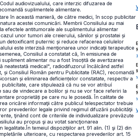
n Codul audiovizualului, care interzic difuzarea de
recomandă suplimentele alimentare.
re în această manieră, de către medici, în scop publicitar
a natura acestei comunicări.
Membrii Consiliului au mai
 la efectele antitumorale ale suplimentului alimentar
azul unor tumori ale creierului, sânilor și prostatei și
 un detoxificant puternic și reduce refacerea celulelor
izualului este interzisă menţionarea unor indicaţii terapeutice
ș
semenea, Consiliul a constatat că, în emisiunea de
 supliment alimentar nu a fost însoțită de avertizarea
 neatestată medical", radiodifuzorul încălcând astfel
ș
t, și Consiliul Român pentru Publicitate (RAC), recomandă
1
icorsan și eliminarea deficiențelor constatate, respectiv a
n publicítate, care stipulează că nu se vor atribuí
 sau de vindecare a bolilor și nu se vor face referiri la
ș
mentare proprietăți pe care nu le posedă.
În calitate de
1
rea oricărei informaţii către publicul telespectator trebuie
r prevederilor legale privind regimul difuzării publicităţii
nte, ţinând cont de criteriile de individualizare prevăzute
siliului
au propus şi au votat sancţionarea
 legalitate.
În temeiul dispoziţiilor art. 91 alin. (1) şi (2) din
mpletările ulterioare, cu respectarea prevederilor art. 15