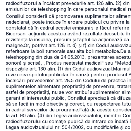
radiodifuzorul a încălcat prevederile art. 126 alin. (2) di
emisiunilor de teleshopping în care personalul medical 
Consiliul consideră că promovarea suplimentelor alimenta
nedeclarat, poate induce în eroare publicul cu privire l
constatat că în cadrul acestei emisiuni s-a făcut referire
Bicorsan, acțiunile acestuia având rezultate deosebite în c
rezistența la insulină, precum și faptul că acționează ca
maligne.
Or, potrivit art. 128 lit. d) şi f) din Codul audiov
referitoare la boli tumorale sau alte boli metabolice.
De a
teleshopping din ziua de 24.05.2013, prezentarea acestui
sonoră și scrisă, „Produs neatestat medical" sau "Metodă
dispozițiile art. 130 alin. (1) din Codul audiovizual.
Mai mul
revizuirea spotului publicitar în cauză pentru produsul B
încalcării prevederilor art. 28.5 din Codului de practică î
suplimentelor alimentare proprietăți de prevenire, tratare
astfel de proprietăți, nu se vor atribuí suplimentelor ali
garant al interesului public, Consiliul apreciază că difuza
să se facă în mod obiectiv şi corect, cu respectarea tuturo
în cadrul serviciilor de programe.
Faţă de aceste considere
la art. 90 alin. (4) din Legea audiovizualului, membrii Con
radiodifuzorului cu somaţie publică de intrare de îndată în
Legea audiovizualului
nr. 504/2002, cu modificările şi co