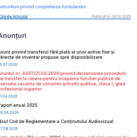
nstructiuni privind completarea formularelor
Citește Articolul
Publicat în: 29.10.2025
Anunțuri
nunț privind transferul fără plată al unor active fixe și
obiecte de inventar propuse spre disponibilizare
6.07.2026
Anuntul nr. 4437/21.04.2026 privind declansarea procedurii
de transfer la cerere pentru ocuparea functiei publice de
executie vacanta de consilier achizitii publice, clasa I, grad
profesional superior
1.04.2026
Raport anual 2025
08.04.2026
Noul Cod de Reglementare a Conținutului Audiovizual
7.08.2025