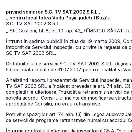
privind somarea S.C. TV SAT 2002 S.R.L.,
_ pentru localitatea Vadu Paşii, judeţul Buzău
S.C. TV SAT 2002 S.R.L.
_ Str. Costieni, bl. 8, et. 10, ap. 42
_ RÎMNICU SĂRAT Jud
Întrunit în şedinţă publică în ziua de 19 martie 2009, Cons
întocmit de Serviciul Inspecţie, cu privire la reţeaua de 
SC TV SAT 2002 SRL.
Distribuitorul de servicii S.C. TV SAT 2002 S.R.L. deţine
5d aprobată la data de 31.07.2007 pentru localitatea Vadu
Analizând raportul prezentat de Serviciul Inspecţie, membr
TV SAT 2002 SRL a încălcat prevederile art. 74 alin. (3) 
completările ulterioare, întrucât a retransmis servicii de p
solicita acordul Consiliului înainte de modificarea structur
aprobată de Consiliu, nu erau retransmise.
Potrivit dispoziţiilor art. 74 alin. (3) din Legea audiovizual
de servicii de programe retransmise numai cu acordul Con
În urma controlului efectuat de inspectorul CNA, în ziua 