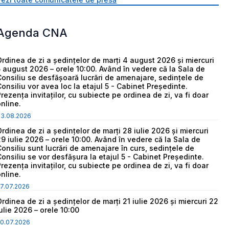
Agenda CNA
Ordinea de zi a ședințelor de marți 4 august 2026 și miercuri
5 august 2026 – orele 10:00. Având în vedere că la Sala de
Consiliu se desfășoară lucrări de amenajare, sedințele de
Consiliu vor avea loc la etajul 5 - Cabinet Președinte.
Prezența invitaților, cu subiecte pe ordinea de zi, va fi doar
online.
03.08.2026
Ordinea de zi a ședințelor de marți 28 iulie 2026 și miercuri
29 iulie 2026 – orele 10:00. Având în vedere că la Sala de
Consiliu sunt lucrări de amenajare în curs, sedințele de
Consiliu se vor desfășura la etajul 5 - Cabinet Președinte.
Prezența invitaților, cu subiecte pe ordinea de zi, va fi doar
online.
7.07.2026
Ordinea de zi a ședințelor de marți 21 iulie 2026 și miercuri 22
iulie 2026 – orele 10:00
0.07.2026