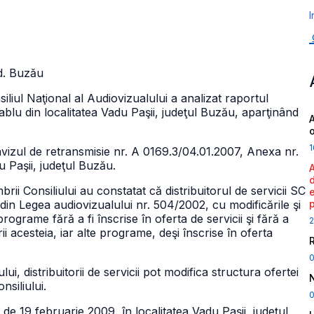
I
. Buzău
iliul Naţional al Audiovizualului a analizat raportul
cablu din localitatea Vadu Paşii, judeţul Buzău, aparţinând
A
1
 avizul de retransmisie nr. A 0169.3/04.01.2007, Anexa nr.
 Paşii, judeţul Buzău.
ii Consiliului au constatat că distribuitorul de servicii SC
din Legea audiovizualului nr. 504/2002, cu modificările şi
rograme fără a fi înscrise în oferta de servicii şi fără a
2
ii acesteia, iar alte programe, deşi înscrise în oferta
ului, distribuitorii de servicii pot modifica structura ofertei
siliului.
0
de 19 februarie 2009, în localitatea Vadu Paşii, judeţul