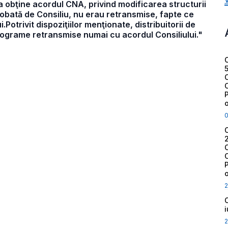
ă a obţine acordul CNA, privind modificarea structurii
robată de Consiliu, nu erau retransmise, fapte ce
Potrivit dispoziţiilor menţionate, distribuitorii de
 programe retransmise numai cu acordul Consiliului."
2
2