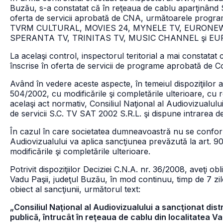
Buzău, s-a constatat că în reţeaua de cablu aparţinând
oferta de servicii aprobată de CNA, următoarele p
TVRM CULTURAL, MOVIES 24, MYNELE TV, EURONEW
SPERANTA TV, TRINITAS TV, MUSIC CHANNEL şi E
La acelaşi control, inspectorul teritorial a mai cons
înscrise în oferta de servicii de programe aprobată de Co
Având în vedere aceste aspecte, în temeiul dispoziţiilor art. 
504/2002, cu modificările şi completările ulterioare, cu r
acelaşi act normativ, Consiliul Naţional al Audiovizualulu
de servicii S.C. TV SAT 2002 S.R.L. şi dispune intrarea de 
În cazul în care societatea dumneavoastră nu se conform
Audiovizualului va aplica sancţiunea prevăzută la art. 90
modificările şi completările ulterioare.
Potrivit dispoziţiilor Deciziei C.N.A. nr. 36/2008, aveţi obl
Vadu Paşii, judeţul Buzău, în mod continuu, timp de 7 zil
obiect al sancţiunii, următorul text:
„Consiliul Naţional al Audiovizualului a sancţionat dist
publică, întrucât în reţeaua de cablu din localitatea Va