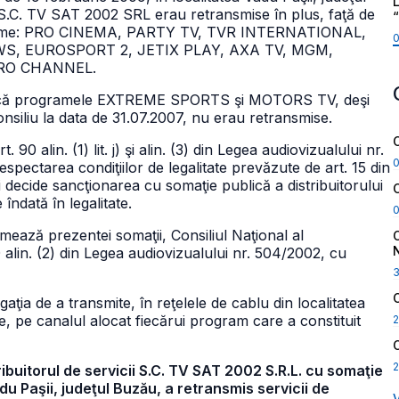
L
 S.C. TV SAT 2002 SRL erau retransmise în plus, faţă de
rograme: PRO CINEMA, PARTY TV, TVR INTERNATIONAL,
S, EUROSPORT 2, JETIX PLAY, AXA TV, MGM,
URO CHANNEL.
tatat că programele EXTREME SPORTS şi MOTORS TV, deşi
nsiliu la data de 31.07.2007, nu erau retransmise.
90 alin. (1) lit. j) şi alin. (3) din Legea audiovizualului nr.
espectarea condiţiilor de legalitate prevăzute de art. 15 din
i decide sancţionarea cu somaţie publică a distribuitorului
îndată în legalitate.
ează prezentei somaţii, Consiliul Naţional al
 alin. (2) din Legea audiovizualului nr. 504/2002, cu
igaţia de a transmite, în reţelele de cablu din localitatea
e, pe canalul alocat fiecărui program care a constituit
2
2
ribuitorul de servicii S.C. TV SAT 2002 S.R.L. cu somaţie
du Paşii, judeţul Buzău, a retransmis servicii de