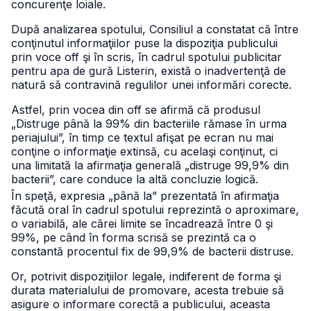
concurenţe loiale.
După analizarea spotului, Consiliul a constatat că între
conţinutul informaţiilor puse la dispoziţia publicului
prin voce off şi în scris, în cadrul spotului publicitar
pentru apa de gură Listerin, există o inadvertenţă de
natură să contravină regulilor unei informări corecte.
Astfel, prin vocea din off se afirmă că produsul
„Distruge până la 99% din bacteriile rămase în urma
periajului”, în timp ce textul afişat pe ecran nu mai
conţine o informaţie extinsă, cu acelaşi conţinut, ci
una limitată la afirmaţia generală „distruge 99,9% din
bacterii”, care conduce la altă concluzie logică.
În speţă, expresia „până la” prezentată în afirmaţia
făcută oral în cadrul spotului reprezintă o aproximare,
o variabilă, ale cărei limite se încadrează între 0 şi
99%, pe când în forma scrisă se prezintă ca o
constantă procentul fix de 99,9% de bacterii distruse.
Or, potrivit dispoziţiilor legale, indiferent de forma şi
durata materialului de promovare, acesta trebuie să
asigure o informare corectă a publicului, aceasta