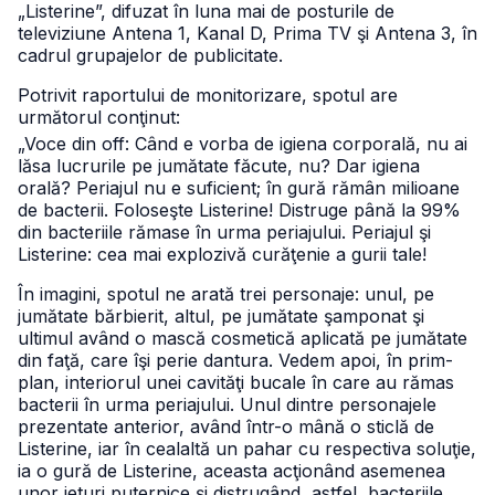
„Listerine”, difuzat în luna mai de posturile de
televiziune Antena 1, Kanal D, Prima TV şi Antena 3, în
cadrul grupajelor de publicitate.
Potrivit raportului de monitorizare, spotul are
următorul conţinut:
„Voce din off: Când e vorba de igiena corporală, nu ai
lăsa lucrurile pe jumătate făcute, nu? Dar igiena
orală? Periajul nu e suficient; în gură rămân milioane
de bacterii. Foloseşte Listerine! Distruge până la 99%
din bacteriile rămase în urma periajului. Periajul şi
Listerine: cea mai explozivă curăţenie a gurii tale!
În imagini, spotul ne arată trei personaje: unul, pe
jumătate bărbierit, altul, pe jumătate şamponat şi
ultimul având o mască cosmetică aplicată pe jumătate
din faţă, care îşi perie dantura. Vedem apoi, în prim-
plan, interiorul unei cavităţi bucale în care au rămas
bacterii în urma periajului. Unul dintre personajele
prezentate anterior, având într-o mână o sticlă de
Listerine, iar în cealaltă un pahar cu respectiva soluţie,
ia o gură de Listerine, aceasta acţionând asemenea
unor jeturi puternice şi distrugând, astfel, bacteriile.