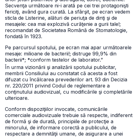
Secvenţa următoare ni-i arată pe cei trei protagonişti
fericiţi, având gura curată. La sfârşit, pe ecran vedem
sticla de Listerine, alături de periuţa de dinţi şi de
mesajele: cea mai explozivă curăţenie a gurii tale!;
recomandat de Societatea Română de Stomatologie,
fondată în 1923.
Pe parcursul spotului, pe ecran mai apar următoarele
mesaje: milioane de bacterii!; distruge 99,9% din
bacterii*; *conform testelor de laborator.”
În urma vizionării şi analizării spotului publicitar,
membrii Consiliului au constatat că acesta a fost
difuzat cu încălcarea prevederilor art. 93 din Decizia
nr. 220/2011 privind Codul de reglementare a
conţinutului audiovizual, cu modificările şi completările
ulterioare.
Conform dispoziţiilor invocate, comunicările
comerciale audiovizuale trebuie să respecte, indiferent
de formă şi de durată, principiile de protecţie a
minorului, de informare corectă a publicului, de
respectare a demnităţii umane, de asigurare a unei