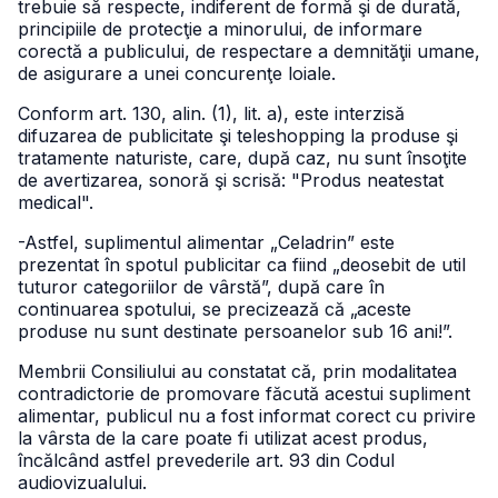
trebuie să respecte, indiferent de formă şi de durată,
principiile de protecţie a minorului, de informare
corectă a publicului, de respectare a demnităţii umane,
de asigurare a unei concurenţe loiale.
Conform art. 130, alin. (1), lit. a), este interzisă
difuzarea de publicitate şi teleshopping la produse şi
tratamente naturiste, care, după caz, nu sunt însoţite
de avertizarea, sonoră şi scrisă: "Produs neatestat
medical".
-Astfel, suplimentul alimentar „Celadrin” este
prezentat în spotul publicitar ca fiind „deosebit de util
tuturor categoriilor de vârstă”, după care în
continuarea spotului, se precizează că „aceste
produse nu sunt destinate persoanelor sub 16 ani!”.
Membrii Consiliului au constatat că, prin modalitatea
contradictorie de promovare făcută acestui supliment
alimentar, publicul nu a fost informat corect cu privire
la vârsta de la care poate fi utilizat acest produs,
încălcând astfel prevederile art. 93 din Codul
audiovizualului.