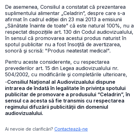
De asemenea, Consiliul a constatat că prezentarea
suplimentului alimentar „Celadrin”, despre care s-a
afirmat în cadrul ediției din 23 mai 2013 a emisiunii
„Sănătate înainte de toate” că este natural 100%, nu a
respectat dispozițiile art. 130 din Codul audiovizualului,
în sensul că promovarea acestui produs naturist în
spotul publicitar nu a fost însoţită de avertizarea,
sonoră şi scrisă: "Produs neatestat medical".
Pentru aceste considerente, cu respectarea
prevederilor art. 15 din Legea audiovizualului nr.
504/2002, cu modificările şi completările ulterioare,
-
Consiliul Naţional al Audiovizualului dispune
intrarea de îndată în legalitate în privinţa spotului
publicitar de promovare a produsului “Celadrin”, în
sensul ca acesta să fie transmis cu respectarea
regimului difuzării publicităţii din domeniul
audiovizualului.
Ai nevoie de clarificări?
Contactează-ne