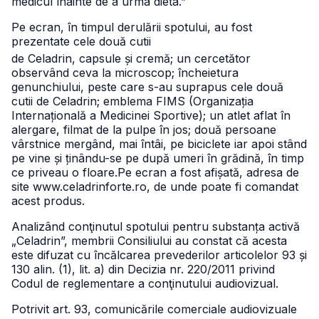
medicul înainte de a urma dieta.”
Pe ecran, în timpul derulării spotului, au fost
prezentate cele două cutii
de Celadrin, capsule și cremă; un cercetător
observând ceva la microscop; încheietura
genunchiului, peste care s-au suprapus cele două
cutii de Celadrin; emblema FIMS (Organizația
Internațională a Medicinei Sportive); un atlet aflat în
alergare, filmat de la pulpe în jos; două persoane
vârstnice mergând, mai întâi, pe biciclete iar apoi stând
pe vine și ținându-se pe după umeri în grădină, în timp
ce priveau o floare.
Pe ecran a fost afișată, adresa de
site www.celadrinforte.ro, de unde poate fi comandat
acest produs.
Analizând conţinutul spotului pentru substanța activă
„Celadrin”, membrii Consiliului au constat că acesta
este difuzat cu încălcarea prevederilor articolelor 93 și
130 alin. (1), lit. a) din Decizia nr. 220/2011 privind
Codul de reglementare a conţinutului audiovizual.
Potrivit art. 93, comunicările comerciale audiovizuale