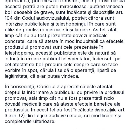
apreciat că, prin mesajul transmis, acela potrivit căruia
această piatră are puteri miraculoase, putând vindeca
boli deosebit de grave, sunt încălcate şi dispoziţiile art.
104 din Codul audiovizualului, potrivit cărora sunt
interzise publicitatea şi teleshoppingul în care sunt
utilizate practivi comerciale înşelătoare. Astfel, atât
timp cât nu au fost prezentate dovezi medicale
concrete, care să ateste în mod indubitabil că efectele
produsului promovat sunt cele prezentate în
teleshopping, această publicitate este de natură să
inducă în eroare publicul telespectator, îndeosebi pe
cel afectat de boli precum cele despre care se face
vorbire în spot, căruia i se dă o speranţă, lipsită de
legitimitate, că s-ar putea vindeca.
În consecinţă, Consiliul a apreciat că este afectat
dreptul la informare a publicului cu privire la produsul
promovat, atât timp cât nu a fost prezentată nicio
dovadă medicală care să ateste efectele benefice ale
produsului. În acest fel au fost încălcate dispoziţiile art.
3 alin. (2) din Legea audiovizualului, cu modificările şi
completările ulterioare.