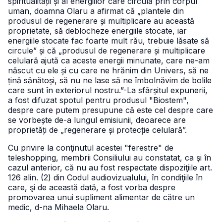
spiritualității și al energiilor care circulă prin corpul
uman, doamna Olaru a afirmat că „plantele din
produsul de regenerare și multiplicare au această
proprietate, să deblocheze energiile stocate, iar
energiile stocate fac foarte mult rău, trebuie lăsate să
circule” și că „produsul de regenerare și multiplicare
celulară ajută ca aceste energii minunate, care ne-am
născut cu ele și cu care ne hrănim din Univers, să ne
țină sănătoși, să nu ne lase să ne îmbolnăvim de bolile
care sunt în exteriorul nostru.”
-La sfârșitul expunerii,
a fost difuzat spotul pentru produsul "Biostem",
despre care putem presupune că este cel despre care
se vorbește de-a lungul emisiunii, deoarece are
proprietăți de „regenerare și protecție celulară”.
Cu privire la conţinutul acestei "ferestre" de
teleshopping, membrii Consiliului au constatat, ca şi în
cazul anterior, că nu au fost respectate dispoziţiile art.
126 alin. (2) din Codul audiovizualului, în condiţiile în
care, şi de această dată, a fost vorba despre
promovarea unui supliment alimentar de către un
medic, d-na Mihaela Olaru.