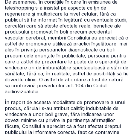
De asemenea, în condiţiile în care în emisiunea de
teleshopping s-a insistat pe aspecte ce ţin de
regenerare şi multiplicare la nivel celular, fără ca
publicul să fie informat în legătură cu eventuale studii,
cercetări care să ateste efectele reale, benefice ale
produsului promovat în boli precum accidentul
vascular cerebral, membrii Consiliului au apreciat că o
astfel de promovare utililează practici înşelătoare, mai
ales în privinţa persoanelor diagnosticate cu boli
precum cele enunţate în publicitate, persoane pentru
care o astfel de prezentare le poate da o speranţă de
vindecare ori de îmbunătăţire spectaculoasă a stării de
sănătate, fără ca, în realitate, astfel de posibilităţi să fie
dovedite clinic. O astfel de abordare a fost de natură
să contravină prevederilor art. 104 din Codul
audiovizualului.
În raport de această modalitate de promovare a unui
produs, căruia i s-au atribuit calităţi indubitabile de
vindecare a unor boli grave, fără indicarea unor
dovezi minime cu privire la pertinenţa afirmaţiilor
făcute, Consiliul a apreciat că a fost afectat dreptul
publicului la informare corectă, fapt ce contravine