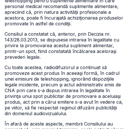
teleshopping pentru suplimente alimentare în care
personal medical recomandă suplimente alimentare,
apreciind că, prin natura activităţii profesionale a
acestora, poate fi încurajată achiziţionarea produselor
promovate în astfel de condiţii.
Consiliul a constatat că, anterior, prin Decizia nr.
143/28.03.2013, se dispusese intrarea în legalitate cu
privire la promovarea acestui supliment alimentar,
printr-un spot, fiind constatată încălcarea aceloraşi
prevederi legale.
Cu toate acestea, radiodifuzorul a continuat să
promoveze acest produs în aceeaşi formă, în cadrul
unei emisiuni de teleshopping, ignorând dispoziţiile
legale incidente, precum şi actul administrativ emis de
CNA prin care s-a dispus intrarea în legalitate în
privinţa unui spot publicitar de promovare a aceluiaşi
produs, act prin a cărui emitere s-a avut în vedere ca,
pe viitor, să fie respectat regimul difuzării publicităţii
din domeniul audiovizualului.
În afară de aceste aspecte, membrii Consiliului au