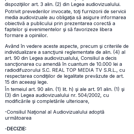
dispoziţiilor art. 3 alin. (2) din Legea audiovizualului.
Potrivit prevederilor invocate, toţi furnizorii de servicii
media audiovizuale au obligaţia să asigure informarea
obiectivă a publicului prin prezentarea corectă a
faptelor şi evenimentelor şi să favorizeze libera
formare a opiniilor.
Având în vedere aceste aspecte, precum şi criteriile de
individualizare a sancţiunii reglementate de alin. (4) al
art. 90 din Legea audiovizualului, Consiliul a decis
sancţionarea cu amendă în cuantum de 10.000 lei a
radiodifuzorului S.C. REAL TOP MEDIA TV S.R.L., cu
respectarea condiţiilor de legalitate prevăzute de art.
15 din aceeaşi lege.
În temeiul art. 90 alin. (1) lit. h) şi ale art. 91 alin. (1) şi
(3) din Legea audiovizualului nr. 504/2002, cu
modificările şi completările ulterioare,
-Consiliul Naţional al Audiovizualului adoptă
următoarea
-
DECIZIE: