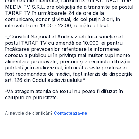
completările ulterioare, radiodifuzorul S.C. REAL TOP
MEDIA TV S.R.L. are obligaţia de a transmite pe postul
TARAF TV în următoarele 24 de ore de la
comunicare, sonor şi vizual, de cel puţin 3 ori, în
intervalul orar 18.00 - 22.00, următorul text:
-„Consiliul Naţional al Audiovizualului a sancţionat
postul TARAF TV cu amendă de 10.000 lei pentru
încălcarea prevederilor referitoare la informarea
corectă a publicului în privinţa mai multor suplimente
alimentare promovate, precum şi a regimului difuzării
publicităţii în audiovizual, întrucât aceste produse au
fost recomandate de medici, fapt interzis de dispoziţiile
art. 126 din Codul audiovizualului.”
-Vă atragem atenţia că textul nu poate fi difuzat în
calupuri de publicitate.
Ai nevoie de clarificări?
Contactează-ne