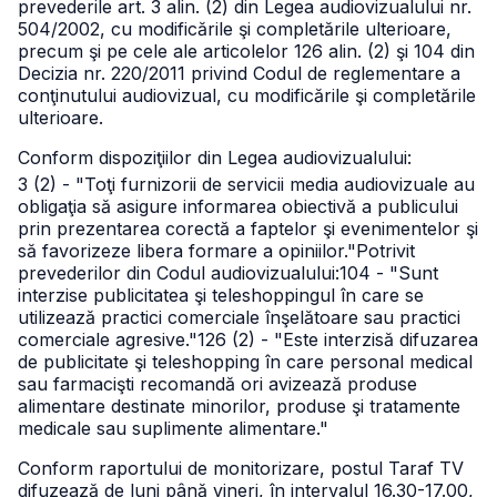
prevederile art. 3 alin. (2) din Legea audiovizualului nr.
504/2002, cu modificările şi completările ulterioare,
precum şi pe cele ale articolelor 126 alin. (2) şi 104 din
Decizia nr. 220/2011 privind Codul de reglementare a
conţinutului audiovizual, cu modificările şi completările
ulterioare.
Conform dispoziţiilor din Legea audiovizualului:
3 (2) - "Toţi furnizorii de servicii media audiovizuale au
obligaţia să asigure informarea obiectivă a publicului
prin prezentarea corectă a faptelor şi evenimentelor şi
să favorizeze libera formare a opiniilor."
Potrivit
prevederilor din Codul audiovizualului:
104 - "Sunt
interzise publicitatea şi teleshoppingul în care se
utilizează practici comerciale înşelătoare sau practici
comerciale agresive."
126 (2) - "Este interzisă difuzarea
de publicitate şi teleshopping în care personal medical
sau farmacişti recomandă ori avizează produse
alimentare destinate minorilor, produse şi tratamente
medicale sau suplimente alimentare."
Conform raportului de monitorizare, postul Taraf TV
difuzează de luni până vineri, în intervalul 16.30-17.00,