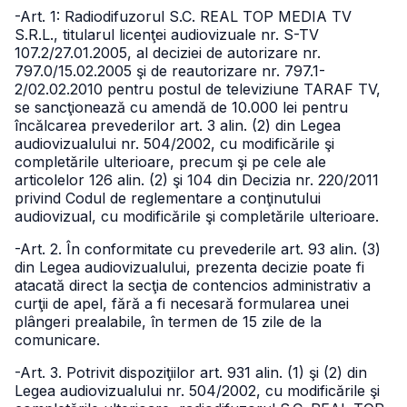
-Art. 1: Radiodifuzorul S.C. REAL TOP MEDIA TV
S.R.L., titularul licenţei audiovizuale nr. S-TV
107.2/27.01.2005, al deciziei de autorizare nr.
797.0/15.02.2005 şi de reautorizare nr. 797.1-
2/02.02.2010 pentru postul de televiziune TARAF TV,
se sancţionează cu amendă de 10.000 lei pentru
încălcarea prevederilor art. 3 alin. (2) din Legea
audiovizualului nr. 504/2002, cu modificările şi
completările ulterioare, precum şi pe cele ale
articolelor 126 alin. (2) şi 104 din Decizia nr. 220/2011
privind Codul de reglementare a conţinutului
audiovizual, cu modificările şi completările ulterioare.
-Art. 2. În conformitate cu prevederile art. 93 alin. (3)
din Legea audiovizualului, prezenta decizie poate fi
atacată direct la secţia de contencios administrativ a
curţii de apel, fără a fi necesară formularea unei
plângeri prealabile, în termen de 15 zile de la
comunicare.
-Art. 3. Potrivit dispoziţiilor art. 931 alin. (1) şi (2) din
Legea audiovizualului nr. 504/2002, cu modificările şi