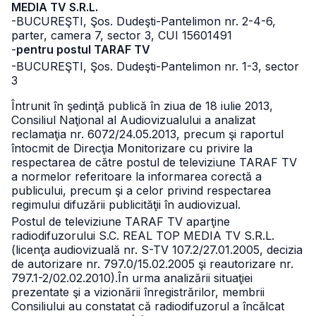
MEDIA TV S.R.L.
-BUCUREŞTI, Şos. Dudeşti-Pantelimon nr. 2-4-6,
parter,
camera 7, sector 3, CUI 15601491
-
pentru postul TARAF TV
-BUCUREŞTI, Şos. Dudeşti-Pantelimon nr. 1-3, sector
3
Întrunit în şedinţă publică în ziua de 18 iulie 2013,
Consiliul Naţional al Audiovizualului a analizat
reclamaţia nr. 6072/24.05.2013, precum şi raportul
întocmit de Direcţia Monitorizare cu privire la
respectarea de către postul de televiziune TARAF TV
a normelor referitoare la informarea corectă a
publicului, precum şi a celor privind respectarea
regimului difuzării publicităţii în audiovizual.
Postul de televiziune TARAF TV aparţine
radiodifuzorului
S.C. REAL TOP MEDIA TV S.R.L.
(licenţa audiovizuală nr. S-TV 107.2/27.01.2005, decizia
de autorizare nr. 797.0/15.02.2005 şi reautorizare
nr.
797.1-2/02.02.2010).
În urma analizării situaţiei
prezentate şi a vizionării înregistrărilor, membrii
Consiliului au constatat că radiodifuzorul a încălcat