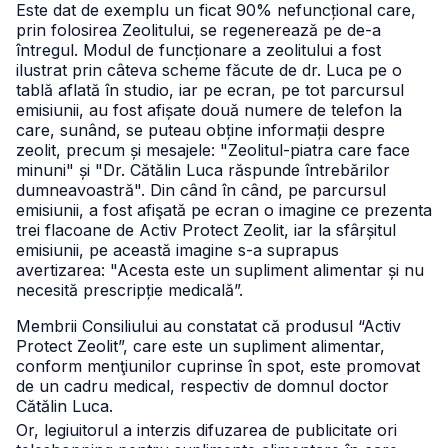
Este dat de exemplu un ficat 90% nefuncțional care,
prin folosirea Zeolitului, se regenerează pe de-a
întregul. Modul de funcționare a zeolitului a fost
ilustrat prin câteva scheme făcute de dr. Luca pe o
tablă aflată în studio, iar pe ecran, pe tot parcursul
emisiunii, au fost afișate două numere de telefon la
care, sunând, se puteau obține informații despre
zeolit, precum și mesajele: "Zeolitul-piatra care face
minuni" și "Dr. Cătălin Luca răspunde întrebărilor
dumneavoastră".
Din când în când, pe parcursul
emisiunii, a fost afişată pe ecran o imagine ce prezenta
trei flacoane de Activ Protect Zeolit, iar la sfârșitul
emisiunii, pe această imagine s-a suprapus
avertizarea: "Acesta este un supliment alimentar și nu
necesită prescripție medicală”.
Membrii Consiliului au constatat că produsul “Activ
Protect Zeolit”, care este un supliment alimentar,
conform menţiunilor cuprinse în spot, este promovat
de un cadru medical, respectiv de domnul doctor
Cătălin Luca.
Or, legiuitorul a interzis difuzarea de publicitate ori