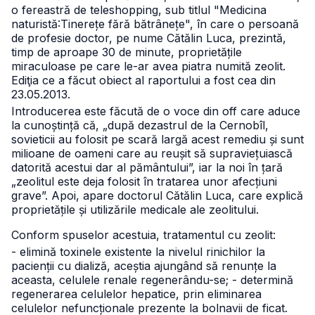
o fereastră de teleshopping, sub titlul "Medicina
naturistă:Tinerețe fără bătrânețe", în care o persoană
de profesie doctor, pe nume Cătălin Luca, prezintă,
timp de aproape 30 de minute, proprietățile
miraculoase pe care le-ar avea piatra numită zeolit.
Ediţia ce a făcut obiect al raportului a fost cea din
23.05.2013.
Introducerea este făcută de o voce din off care aduce
la cunoștință că, „după dezastrul de la Cernobîl,
sovieticii au folosit pe scară largă acest remediu și sunt
milioane de oameni care au reușit să supraviețuiască
datorită acestui dar al pământului”, iar la noi în țară
„zeolitul este deja folosit în tratarea unor afecțiuni
grave”.
Apoi, apare doctorul Cătălin Luca, care explică
proprietățile și utilizările medicale ale zeolitului.
Conform spuselor acestuia, tratamentul cu zeolit:
- elimină toxinele existente la nivelul rinichilor la
pacienții cu dializă, aceștia ajungând să renunțe la
aceasta, celulele renale regenerându-se;
- determină
regenerarea celulelor hepatice, prin eliminarea
celulelor nefuncționale prezente la bolnavii de ficat.