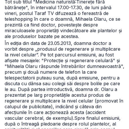
Tot sub titlul "Medicina naturistă:Tinerețe fără
bătrânețe", în intervalul 17.00-17.30, de luni până
vineri, postul Taraf TV difuzează o fereastră de
teleshopping în care o doamnă, Mihaela Olaru, ce se
prezintă ca fiind doctor, povestește despre
miraculoasele proprietăți vindecătoare ale plantelor și
ale produselor bazate pe acestea.
În ediția din data de 23.05.2013, doamna doctor a
vorbit despre „produsul de regenerare și multiplicare
la nivel celular”.
Pe tot parcursul emisiunii, au fost
afișate mesajele: "Protecție și regenerare celulară" și
"Mihaela Olaru răspunde întrebărilor dumneavoastră",
precum şi două numere de telefon la care
telespectatorii puteau suna, după emisiune, pentru a
discuta cu dânsa sau colegii săi despre bolile pe care
le au.
După partea introductivă, doamna dr. Olaru a
prezentat pe larg proprietățile acestui produs de
regenerare și multiplicare la nivel celular (promovat în
calupul de publicitate), indicând și câteva din
afecțiunile în care acționează acesta (accident
vascular cerebral, de exemplu).
Spre finalul emisiunii,
după o întreagă pledoarie despre rolul plantelor, al