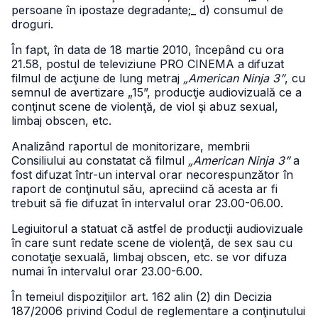
persoane în ipostaze degradante;
_ d) consumul de
droguri.
În fapt, în data de 18 martie 2010, începând cu ora
21.58, postul de televiziune PRO CINEMA a difuzat
filmul de acţiune de lung metraj
„American Ninja 3”
, cu
semnul de avertizare „15”, producţie audiovizuală ce a
conţinut scene de violenţă, de viol şi abuz sexual,
limbaj obscen, etc.
Analizând raportul de monitorizare, membrii
Consiliului au constatat că filmul
„American Ninja 3”
a
fost difuzat într-un interval orar necorespunzător în
raport de conţinutul său, apreciind că acesta ar fi
trebuit să fie difuzat în intervalul orar 23.00-06.00.
Legiuitorul a statuat că astfel de producţii audiovizuale
în care sunt redate scene de violenţă, de sex sau cu
conotaţie sexuală, limbaj obscen, etc. se vor difuza
numai în intervalul orar 23.00-6.00.
În temeiul dispoziţiilor art. 162 alin (2) din Decizia
187/2006 privind Codul de reglementare a conţinutului