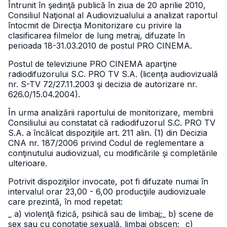
Întrunit în şedinţă publică în ziua de 20 aprilie 2010,
Consiliul Naţional al Audiovizualului a analizat raportul
întocmit de Direcţia Monitorizare cu privire la
clasificarea filmelor de lung metraj, difuzate în
perioada 18-31.03.2010 de postul PRO CINEMA.
Postul de televiziune PRO CINEMA aparţine
radiodifuzorului S.C. PRO TV S.A. (licenţa audiovizuală
nr. S-TV 72/27.11.2003 şi decizia de autorizare nr.
626.0/15.04.2004).
În urma analizării raportului de monitorizare, membrii
Consiliului au constatat că radiodifuzorul S.C. PRO TV
S.A. a încălcat dispoziţiile art. 211 alin. (1) din Decizia
CNA nr. 187/2006 privind Codul de reglementare a
conţinutului audiovizual, cu modificările şi completările
ulterioare.
Potrivit dispoziţiilor invocate, pot fi difuzate numai în
intervalul orar 23,00 - 6,00 producţiile audiovizuale
care prezintă, în mod repetat:
_ a) violenţă fizică, psihică sau de limbaj;
_ b) scene de
sex sau cu conotaţie sexuală, limbaj obscen;
_ c)