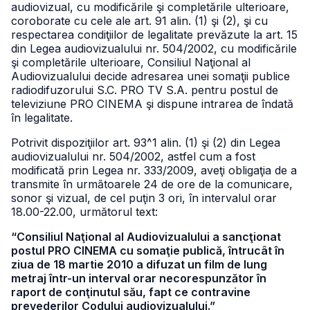
audiovizual, cu modificările şi completările ulterioare,
coroborate cu cele ale art. 91 alin. (1) şi (2), şi cu
respectarea condiţiilor de legalitate prevăzute la art. 15
din Legea audiovizualului nr. 504/2002, cu modificările
şi completările ulterioare, Consiliul Naţional al
Audiovizualului decide adresarea unei somaţii publice
radiodifuzorului S.C. PRO TV S.A. pentru postul de
televiziune PRO CINEMA şi dispune intrarea de îndată
în legalitate.
Potrivit dispoziţiilor art. 93^1 alin. (1) şi (2) din Legea
audiovizualului nr. 504/2002, astfel cum a fost
modificată prin Legea nr. 333/2009, aveţi obligaţia de a
transmite în următoarele 24 de ore de la comunicare,
sonor şi vizual, de cel puţin 3 ori, în intervalul orar
18.00-22.00, următorul text:
“Consiliul Naţional al Audiovizualului a sancţionat
postul PRO CINEMA cu somaţie publică, întrucât în
ziua de 18 martie 2010 a difuzat un film de lung
metraj într-un interval orar necorespunzător în
raport de conţinutul său, fapt ce contravine
prevederilor Codului audiovizualului.”