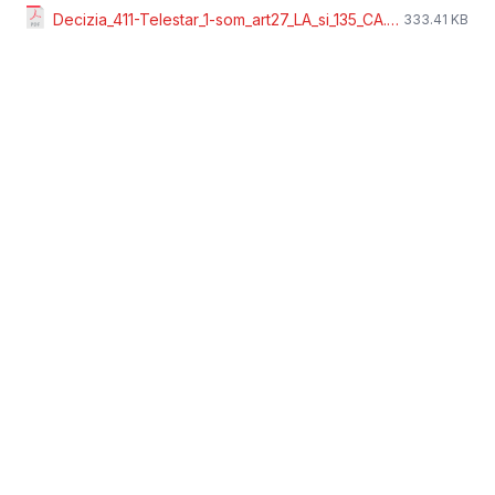
Decizia_411-Telestar_1-som_art27_LA_si_135_CA.pdf
333.41 KB