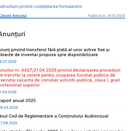
nstructiuni privind completarea formularelor
Citește Articolul
Publicat în: 29.10.2025
Anunțuri
nunț privind transferul fără plată al unor active fixe și
obiecte de inventar propuse spre disponibilizare
6.07.2026
Anuntul nr. 4437/21.04.2026 privind declansarea procedurii
de transfer la cerere pentru ocuparea functiei publice de
executie vacanta de consilier achizitii publice, clasa I, grad
profesional superior
1.04.2026
Raport anual 2025
08.04.2026
Noul Cod de Reglementare a Conținutului Audiovizual
7.08.2025