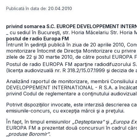
Publicată în data de:
20.04.2010
privind somarea S.C. EUROPE DEVELOPPEMENT INTERN
_ cu sediul în Bucureşti, str. Horia Măcelariu Str. Horia
postul de radio Europa FM
Întrunit în şedinţă publică în ziua de 20 aprilie 2010, Con
monitorizare întocmit de Direcţia Monitorizare cu privire
zilele de 22 şi 30 martie 2010, de către postul EUROPA 
Postul de radio EUROPA FM aparţine radiodifuzorul
(licenţa audiovizuală nr. R 318.2/15.07.1999 şi decizia de
Analizând raportul de monitorizare, membrii Consiliului
DEVELOPPEMENT INTERNATIONAL - R S.A. a încălcat preve
privind Codul de reglementare a conţinutului audiovizual, 
Potrivit dispoziţiilor invocate, este interzisă descrierea ca
emisiunile-concurs, cu excepţia mărcii şi a preţului.
În fapt, în timpul emisiunilor
„Deşteptarea”
şi
„Europa Ex
EUROPA FM a prezentat două concursuri în cadrul căror
„produse Boromir”
.