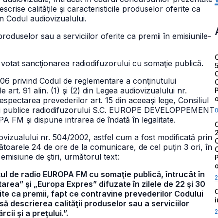
scrise calităţile şi caracteristicile produselor oferite ca
in Codul audiovizualului.
produselor sau a serviciilor oferite ca premii în emisiunile-
 votat sancţionarea radiodifuzorului cu somaţie publică.
/2006 privind Codul de reglementare a conţinutului
e art. 91 alin. (1) şi (2) din Legea audiovizualului nr.
espectarea prevederilor art. 15 din aceeaşi lege, Consiliul
aţii publice radiodifuzorului S.C. EUROPE DEVELOPPEMENT
M şi dispune intrarea de îndată în legalitate.
audiovizualului nr. 504/2002, astfel cum a fost modificată prin
ătoarele 24 de ore de la comunicare, de cel puţin 3 ori, în
emisiune de ştiri, următorul text:
stul de radio EUROPA FM cu somaţie publică, întrucât în
2
area” şi „Europa Expres” difuzate în zilele de 22 şi 30
ite ca premii, fapt ce contravine prevederilor Codului
zisă descrierea calităţii produselor sau a serviciilor
2
ii şi a preţului.”.