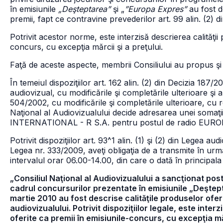
în emisiunile
„Deşteptarea”
şi „
”Europa Expres”
au fost de
premii, fapt ce contravine prevederilor art. 99 alin. (2) d
Potrivit acestor norme, este interzisă descrierea calităţii 
concurs, cu excepţia mărcii şi a preţului.
Faţă de aceste aspecte, membrii Consiliului au propus şi
În temeiul dispoziţiilor art. 162 alin. (2) din Decizia 187
audiovizual, cu modificările şi completările ulterioare şi al
504/2002, cu modificările şi completările ulterioare, cu r
Naţional al Audiovizualului decide adresarea unei som
INTERNATIONAL - R S.A. pentru postul de radio EUROPA F
Potrivit dispoziţiilor art. 93^1 alin. (1) şi (2) din Legea 
Legea nr. 333/2009, aveţi obligaţia de a transmite în urm
intervalul orar 06.00-14.00, din care o dată în principala 
„Consiliul Naţional al Audiovizualului a sancţionat po
cadrul concursurilor prezentate în emisiunile „Deştept
martie 2010 au fost descrise calităţile produselor ofer
audiovizualului. Potrivit dispoziţiilor legale, este inter
oferite ca premii în emisiunile-concurs, cu excepţia mărc