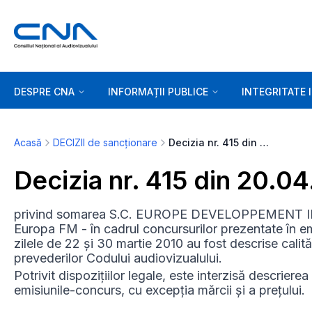
DESPRE CNA
INFORMAȚII PUBLICE
INTEGRITATE 
Acasă
DECIZII de sancționare
Decizia nr. 415 din 20.04.2010
Decizia nr. 415 din 20.0
privind somarea S.C. EUROPE DEVELOPPEMENT INT
Europa FM - în cadrul concursurilor prezentate în e
zilele de 22 și 30 martie 2010 au fost descrise calită
prevederilor Codului audiovizualului.
Potrivit dispozițiilor legale, este interzisă descrierea 
emisiunile-concurs, cu excepția mărcii și a prețului.