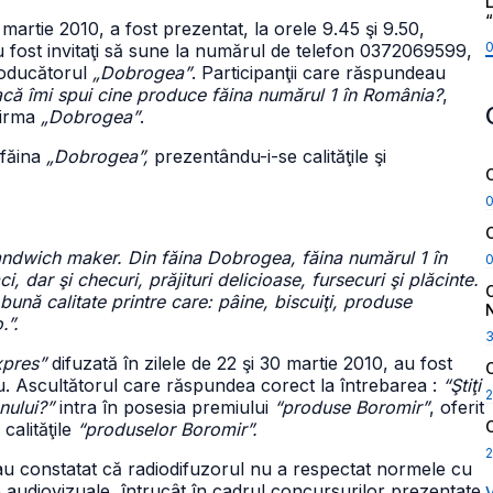
L
martie 2010, a fost prezentat, la orele 9.45 şi 9.50,
au fost invitaţi să sune la numărul de telefon 0372069599,
roducătorul
„Dobrogea”
. Participanţii care răspundeau
că îmi spui cine produce făina numărul 1 în România?
,
firma
„Dobrogea”
.
 făina
„Dobrogea”,
prezentându-i-se calităţile şi
dwich maker. Din făina Dobrogea, făina numărul 1 în
 dar şi checuri, prăjituri delicioase, fursecuri şi plăcinte.
ă calitate printre care: pâine, biscuiţi, produse
.”.
xpres”
difuzată în zilele de 22 şi 30 martie 2010, au fost
iu. Ascultătorul care răspundea corect la întrebarea :
“Ştiţi
2
nului?”
intra în posesia premiului
“produse Boromir”
, oferit
calităţile
“produselor Boromir”.
2
 au constatat că radiodifuzorul nu a respectat normele cu
e audiovizuale, întrucât în cadrul concursurilor prezentate