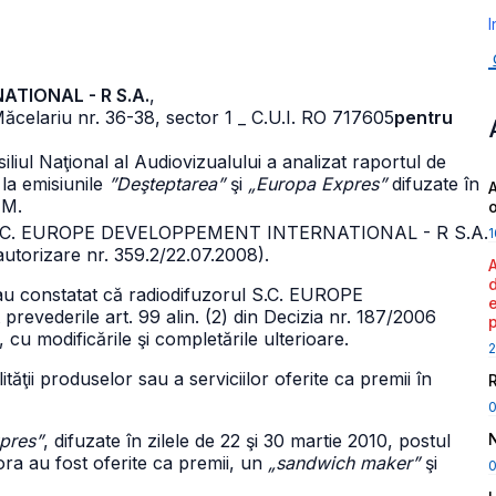
I
ATIONAL - R S.A.
,
 Măcelariu nr. 36-38, sector 1
_ C.U.I. RO 717605
pentru
siliul Naţional al Audiovizualului a analizat raportul de
 la emisiunile
”Deşteptarea”
şi
„Europa Expres”
difuzate în
A
FM.
ui S.C. EUROPE DEVELOPPEMENT INTERNATIONAL - R S.A.
1
 autorizare nr. 359.2/22.07.2008).
 au constatat că radiodifuzorul S.C. EUROPE
derile art. 99 alin. (2) din Decizia nr. 187/2006
cu modificările şi completările ulterioare.
2
lităţii produselor sau a serviciilor oferite ca premii în
pres”
, difuzate în zilele de 22 şi 30 martie 2010, postul
a au fost oferite ca premii, un
„sandwich maker”
şi
0