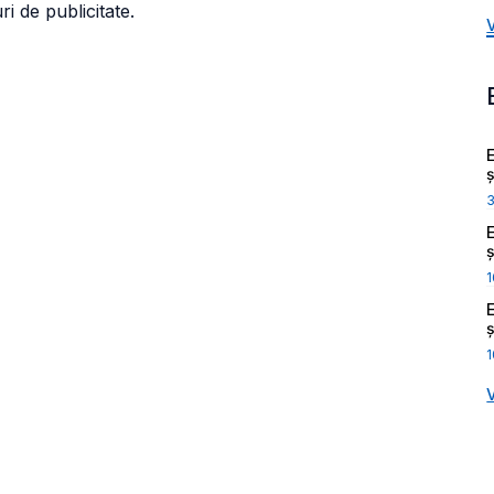
i de publicitate.
ș
ș
1
ș
1