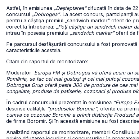
Astfel, în emisiunea
„Deşteptarea”
difuzată în data de 22 
concursul
„Dobrogea”
. La acest concurs, participanţii 
pentru a câştiga premiul „sandwich marker” oferit de p
corect la întrebarea:
„Poţi câştiga un sandwich maker da
intrau în posesia premiului
„sandwich marker”
oferit de 
Pe parcursul desfăşurării concursului a fost promovată
caracteristicile acesteia.
Cităm din raportul de monitorizare:
Moderator:
Europa FM şi Dobrogea vă oferă acum un san
România, se fac cei mai gustoşi şi cei mai pufoşi cozonaci,
Dobrogea Grup oferă peste 300 de produse de cea mai bun
congelate, produse de patiserie, cozonaci şi produse bio
În cadrul concursului prezentat în emisiunea
“Europa E
descrise calităţile
“produselor Boromir”
, oferite ca prem
cumva ce cozonac Boromir a primit distincţia Produsul a
de firma Boromir. Şi în această emisiune au fost descrise 
Analizând raportul de monitorizare, membrii Consiliului
privire difuzarea jocurilor şi concursurilor în programel