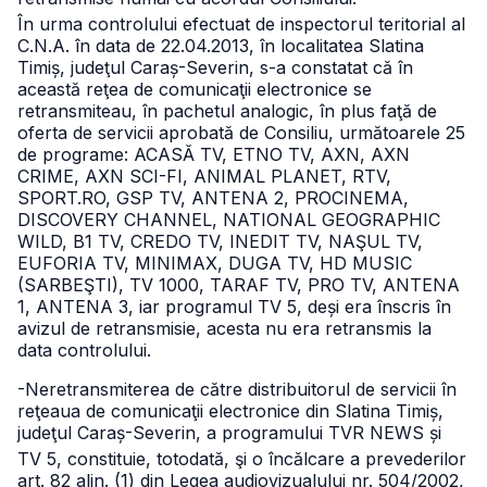
În urma controlului efectuat de inspectorul teritorial al
C.N.A. în data de 22.04.2013, în localitatea Slatina
Timiș, judeţul Caraș-Severin, s-a constatat că în
această reţea de comunicaţii electronice se
retransmiteau, în pachetul analogic, în plus faţă de
oferta de servicii aprobată de Consiliu, următoarele 25
de programe: ACASĂ TV, ETNO TV, AXN, AXN
CRIME, AXN SCI-FI, ANIMAL PLANET, RTV,
SPORT.RO, GSP TV, ANTENA 2, PROCINEMA,
DISCOVERY CHANNEL, NATIONAL GEOGRAPHIC
WILD, B1 TV, CREDO TV, INEDIT TV, NAŞUL TV,
EUFORIA TV, MINIMAX, DUGA TV, HD MUSIC
(SARBEŞTI), TV 1000, TARAF TV, PRO TV, ANTENA
1, ANTENA 3, iar programul TV 5, deși era înscris în
avizul de retransmisie, acesta nu era retransmis la
data controlului.
-Neretransmiterea de către distribuitorul de servicii în
reţeaua de comunicaţii electronice din Slatina Timiș,
judeţul Caraș-Severin, a programului TVR NEWS și
TV 5, constituie, totodată, şi o încălcare a prevederilor
art. 82 alin. (1) din Legea audiovizualului nr. 504/2002,