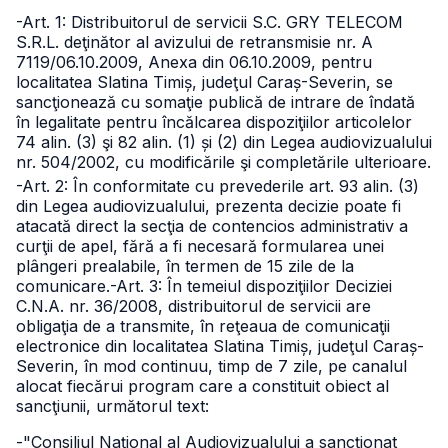
-Art. 1: Distribuitorul de servicii S.C. GRY TELECOM
S.R.L. deţinător al avizului de retransmisie nr. A
7119/06.10.2009, Anexa din 06.10.2009, pentru
localitatea Slatina Timiș, judeţul Caraș-Severin, se
sancţionează cu somaţie publică de intrare de îndată
în legalitate pentru încălcarea dispoziţiilor articolelor
74 alin. (3) şi 82 alin. (1) și (2) din Legea audiovizualului
nr. 504/2002, cu modificările şi completările ulterioare.
-Art. 2: În conformitate cu prevederile art. 93 alin. (3)
din Legea audiovizualului, prezenta decizie poate fi
atacată direct la secţia de contencios administrativ a
curţii de apel, fără a fi necesară formularea unei
plângeri prealabile, în termen de 15 zile de la
comunicare.
-Art. 3: În temeiul dispoziţiilor Deciziei
C.N.A. nr. 36/2008, distribuitorul de servicii are
obligaţia de a transmite, în reţeaua de comunicaţii
electronice din localitatea Slatina Timiș, judeţul Caraș-
Severin, în mod continuu, timp de 7 zile, pe canalul
alocat fiecărui program care a constituit obiect al
sancţiunii, următorul text:
-"Consiliul Naţional al Audiovizualului a sancţionat