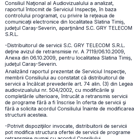
Consiliul Naţional al Audiovizualului a analizat,
raportul întocmit de Serviciul Inspecţie, în baza
controlului programat, cu privire la reţeaua de
comunicaţii electronice din localitatea Slatina Timiș,
judeţul Caraș-Severin, aparţinând S.C. GRY TELECOM
S.R.L.
-Distribuitorul de servicii S.C. GRY TELECOM S.R.L.
deţine avizul de retransmisie nr. A 7119/06.10.2009,
Anexa din 06.10.2009, pentru localitatea Slatina Timiș,
judeţul Caraș-Severin.
Analizând raportul prezentat de Serviciul Inspecţie,
membrii Consiliului au constatat că distribuitorul de
servicii a încălcat prevederile art. 74 alin. (3) din Legea
audiovizualului nr. 504/2002, cu modificările şi
completările ulterioare, întrucât a retransmis servicii
de programe fără a fi înscrise în oferta de servicii şi
fără a solicita acordul Consiliului înainte de modificarea
structurii acesteia.
-Potrivit dispoziţiilor invocate, distribuitorii de servicii
pot modifica structura ofertei de servicii de programe
retransmise numai cu acordul Consiliului.