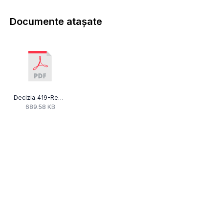
Documente atașate
Decizia_419-Real_Plus_som_art_65CA.pdf
689.58 KB