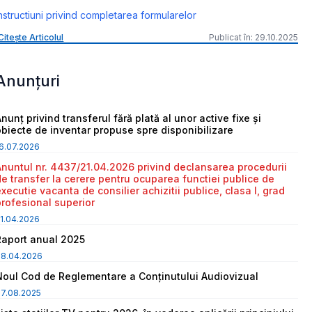
nstructiuni privind completarea formularelor
Citește Articolul
Publicat în: 29.10.2025
Anunțuri
nunț privind transferul fără plată al unor active fixe și
obiecte de inventar propuse spre disponibilizare
6.07.2026
Anuntul nr. 4437/21.04.2026 privind declansarea procedurii
de transfer la cerere pentru ocuparea functiei publice de
executie vacanta de consilier achizitii publice, clasa I, grad
profesional superior
1.04.2026
Raport anual 2025
08.04.2026
Noul Cod de Reglementare a Conținutului Audiovizual
7.08.2025