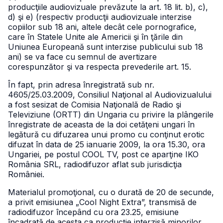
producţiile audiovizuale prevăzute la art. 18 lit. b), c),
d) şi e) (respectiv producţii audiovizuale interzise
copiilor sub 18 ani, altele decât cele pornografice,
care în Statele Unite ale Americii şi în ţările din
Uniunea Europeană sunt interzise publicului sub 18
ani) se va face cu semnul de avertizare
corespunzător şi va respecta prevederile art. 15.
În fapt, prin adresa înregistrată sub nr.
4605/25.03.2009, Consiliul Naţional al Audiovizualului
a fost sesizat de Comisia Naţională de Radio şi
Televiziune (ORTT) din Ungaria cu privire la plângerile
înregistrate de aceasta de la doi cetăţeni ungari în
legătură cu difuzarea unui promo cu conţinut erotic
difuzat în data de 25 ianuarie 2009, la ora 15.30, ora
Ungariei, pe postul COOL TV, post ce aparţine IKO
România SRL, radiodifuzor aflat sub jurisdicţia
României.
Materialul promoţional, cu o durată de 20 de secunde,
a privit emisiunea „Cool Night Extra”, transmisă de
radiodifuzor începând cu ora 23.25, emisiune
încadrată de acesta ca producţie interzisă minorilor