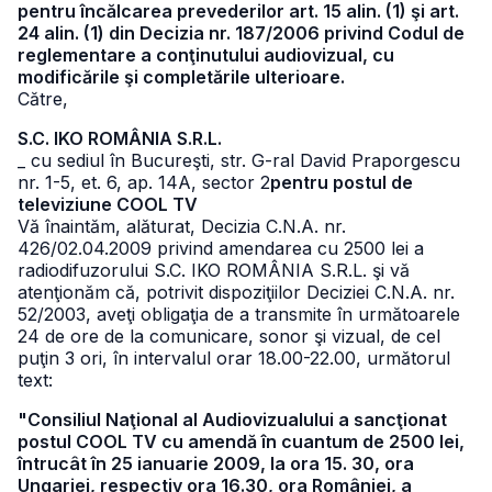
pentru încălcarea prevederilor art. 15 alin. (1) şi art.
24 alin. (1) din Decizia nr. 187/2006 privind Codul de
reglementare a conţinutului audiovizual, cu
modificările şi completările ulterioare.
Către,
S.C. IKO ROMÂNIA S.R.L.
_ cu sediul în Bucureşti, str. G-ral David Praporgescu
nr. 1-5, et. 6, ap. 14A, sector 2
pentru postul de
televiziune COOL TV
Vă înaintăm, alăturat, Decizia C.N.A. nr.
426/02.04.2009 privind amendarea cu 2500 lei a
radiodifuzorului S.C. IKO ROMÂNIA S.R.L. şi vă
atenţionăm că, potrivit dispoziţiilor Deciziei C.N.A. nr.
52/2003, aveţi obligaţia de a transmite în următoarele
24 de ore de la comunicare, sonor şi vizual, de cel
puţin 3 ori, în intervalul orar 18.00-22.00, următorul
text:
"Consiliul Naţional al Audiovizualului a sancţionat
postul COOL TV cu amendă în cuantum de 2500 lei,
întrucât în 25 ianuarie 2009, la ora 15. 30, ora
Ungariei, respectiv ora 16.30, ora României, a