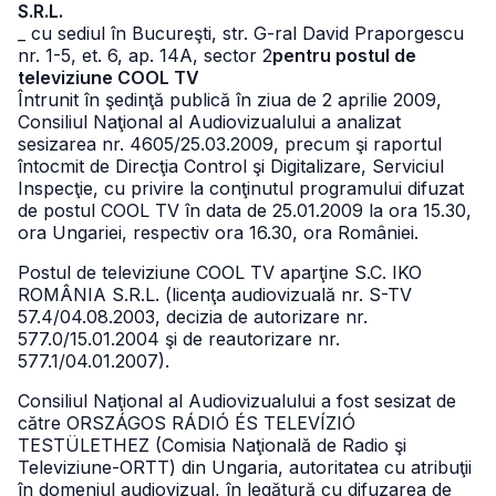
S.R.L.
_ cu sediul în Bucureşti, str. G-ral David Praporgescu
nr. 1-5, et. 6, ap. 14A, sector 2
pentru postul de
televiziune COOL TV
Întrunit în şedinţă publică în ziua de 2 aprilie 2009,
Consiliul Naţional al Audiovizualului a analizat
sesizarea nr. 4605/25.03.2009, precum şi raportul
întocmit de Direcţia Control şi Digitalizare, Serviciul
Inspecţie, cu privire la conţinutul programului difuzat
de postul COOL TV în data de 25.01.2009 la ora 15.30,
ora Ungariei, respectiv ora 16.30, ora României.
Postul de televiziune COOL TV aparţine S.C. IKO
ROMÂNIA S.R.L. (licenţa audiovizuală nr. S-TV
57.4/04.08.2003, decizia de autorizare nr.
577.0/15.01.2004 şi de reautorizare nr.
577.1/04.01.2007).
Consiliul Naţional al Audiovizualului a fost sesizat de
către ORSZÁGOS RÁDIÓ ÉS TELEVÍZIÓ
TESTÜLETHEZ (Comisia Naţională de Radio şi
Televiziune-ORTT) din Ungaria, autoritatea cu atribuţii
în domeniul audiovizual, în legătură cu difuzarea de