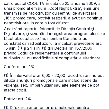
către postul COOL TV în data de 25 ianuarie 2009, a
unui promo al emisiunii „Cool Night Extra”, emisiune
transmisă de radiodifuzor cu semnul de avertizare
„18”, promo care, potrivit sesizării, a avut un conţinut
nepotrivit orei la care a fost difuzat.
Analizând raportul întocmit de Direcţia Control şi
Digitalizare, şi vizionând înregistrarea programului ce a
făcut obiectul sesizării, membrii Consiliului au
constatat că radiodifuzorul a încălcat prevederile art.
15 alin. (1) şi 24 alin. (1) din Decizia nr. 187/2006
privind Codul de reglementare a conţinutului
audiovizual, cu modificările şi completările ulterioare.
Conform art. 15:
(1) În intervalul orar 6,00 - 20,00 radiodifuzorii nu pot
difuza anunţuri promoţionale care includ scene de
violenţă, sex, limbaj vulgar sau alte elemente ce pot
afecta copiii.
Potrivit art. 24:
(1) Difuzarea anunţurilor promoţionale pentru