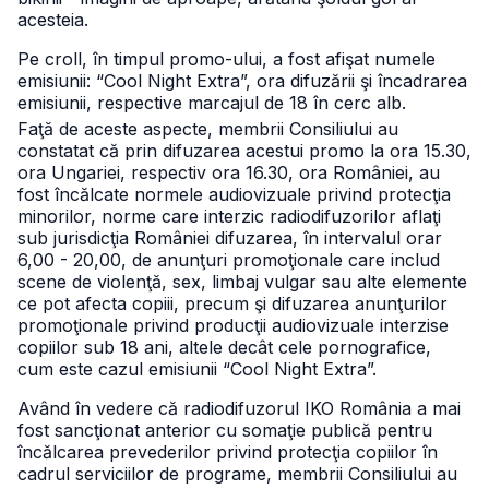
acesteia.
Pe croll, în timpul promo-ului, a fost afişat numele
emisiunii: “Cool Night Extra”, ora difuzării şi încadrarea
emisiunii, respective marcajul de 18 în cerc alb.
Faţă de aceste aspecte, membrii Consiliului au
constatat că prin difuzarea acestui promo la ora 15.30,
ora Ungariei, respectiv ora 16.30, ora României, au
fost încălcate normele audiovizuale privind protecţia
minorilor, norme care interzic radiodifuzorilor aflaţi
sub jurisdicţia României difuzarea, în intervalul orar
6,00 - 20,00, de anunţuri promoţionale care includ
scene de violenţă, sex, limbaj vulgar sau alte elemente
ce pot afecta copiii, precum şi difuzarea anunţurilor
promoţionale privind producţii audiovizuale interzise
copiilor sub 18 ani, altele decât cele pornografice,
cum este cazul emisiunii “Cool Night Extra”.
Având în vedere că radiodifuzorul IKO România a mai
fost sancţionat anterior cu somaţie publică pentru
încălcarea prevederilor privind protecţia copiilor în
cadrul serviciilor de programe, membrii Consiliului au