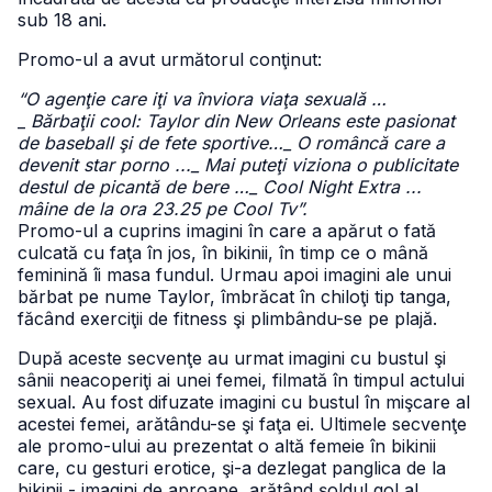
sub 18 ani.
Promo-ul a avut următorul conţinut:
“O agenţie care iţi va înviora viaţa sexuală …
_
Bărbaţii cool: Taylor din New Orleans este pasionat
de baseball şi de fete sportive…_ O româncă care a
devenit star porno ..._ Mai puteţi viziona o publicitate
destul de picantă de bere …_ Cool Night Extra ...
mâine de la ora 23.25 pe Cool Tv”.
Promo-ul a cuprins imagini în care a apărut o fată
culcată cu faţa în jos, în bikinii, în timp ce o mână
feminină îi masa fundul. Urmau apoi imagini ale unui
bărbat pe nume Taylor, îmbrăcat în chiloţi tip tanga,
făcând exerciţii de fitness şi plimbându-se pe plajă.
După aceste secvenţe au urmat imagini cu bustul şi
sânii neacoperiţi ai unei femei, filmată în timpul actului
sexual. Au fost difuzate imagini cu bustul în mişcare al
acestei femei, arătându-se şi faţa ei. Ultimele secvenţe
ale promo-ului au prezentat o altă femeie în bikinii
care, cu gesturi erotice, şi-a dezlegat panglica de la
bikinii - imagini de aproape, arătând şoldul gol al