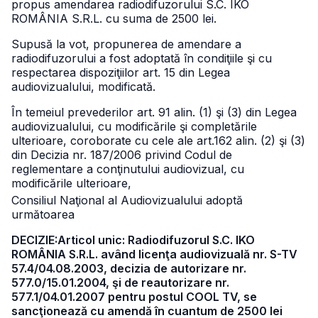
propus amendarea radiodifuzorului S.C. IKO
ROMÂNIA S.R.L. cu suma de 2500 lei.
Supusă la vot, propunerea de amendare a
radiodifuzorului a fost adoptată în condiţiile şi cu
respectarea dispoziţiilor art. 15 din Legea
audiovizualului, modificată.
În temeiul prevederilor art. 91 alin. (1) şi (3) din Legea
audiovizualului, cu modificările şi completările
ulterioare, coroborate cu cele ale art.162 alin. (2) şi (3)
din Decizia nr. 187/2006 privind Codul de
reglementare a conţinutului audiovizual, cu
modificările ulterioare,
Consiliul Naţional al Audiovizualului adoptă
următoarea
DECIZIE:Articol unic: Radiodifuzorul S.C. IKO
ROMÂNIA S.R.L. având licenţa audiovizuală nr. S-TV
57.4/04.08.2003, decizia de autorizare nr.
577.0/15.01.2004, şi de reautorizare nr.
577.1/04.01.2007 pentru postul COOL TV, se
sancţionează cu amendă în cuantum de 2500 lei