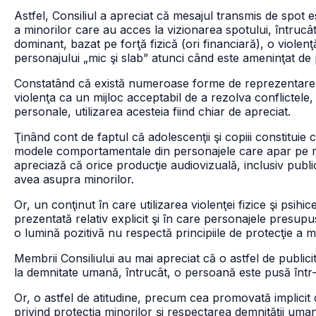
Astfel, Consiliul a apreciat că mesajul transmis de spot 
a minorilor care au acces la vizionarea spotului, într
dominant, bazat pe forţă fizică (ori financiară), o violenţă
personajului „mic şi slab” atunci când este ameninţat de 
Constatând că există numeroase forme de reprezentare a v
violenţa ca un mijloc acceptabil de a rezolva conflictele, i
personale, utilizarea acesteia fiind chiar de apreciat.
Ţinând cont de faptul că adolescenţii şi copiii constituie
modele comportamentale din personajele care apar pe micu
apreciază că orice producţie audiovizuală, inclusiv public
avea asupra minorilor.
Or, un conţinut în care utilizarea violenţei fizice şi psi
prezentată relativ explicit şi în care personajele presupu
o lumină pozitivă nu respectă principiile de protecţie a 
Membrii Consiliului au mai apreciat că o astfel de publici
la demnitate umană, întrucât, o persoană este pusă într-o 
Or, o astfel de atitudine, precum cea promovată implicit d
privind protecţia minorilor şi respectarea demnităţii uma