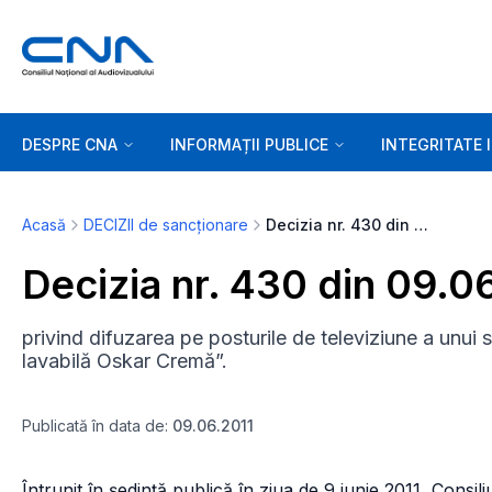
DESPRE CNA
INFORMAȚII PUBLICE
INTEGRITATE 
Acasă
DECIZII de sancționare
Decizia nr. 430 din 09.06.2011
Decizia nr. 430 din 09.0
privind difuzarea pe posturile de televiziune a unui
lavabilă Oskar Cremă”.
Publicată în data de:
09.06.2011
Întrunit în şedinţă publică în ziua de 9 iunie 2011, Consil