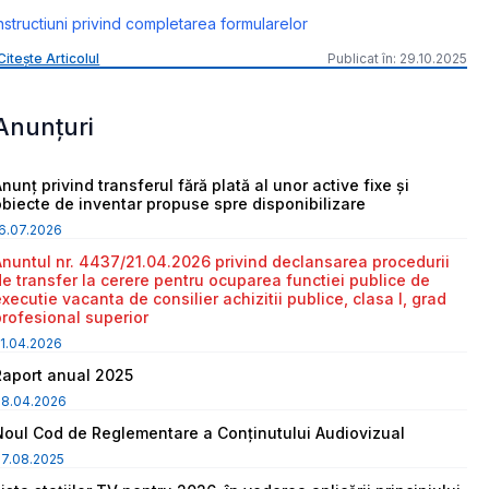
nstructiuni privind completarea formularelor
Citește Articolul
Publicat în: 29.10.2025
Anunțuri
nunț privind transferul fără plată al unor active fixe și
obiecte de inventar propuse spre disponibilizare
6.07.2026
Anuntul nr. 4437/21.04.2026 privind declansarea procedurii
de transfer la cerere pentru ocuparea functiei publice de
executie vacanta de consilier achizitii publice, clasa I, grad
profesional superior
1.04.2026
Raport anual 2025
08.04.2026
Noul Cod de Reglementare a Conținutului Audiovizual
7.08.2025