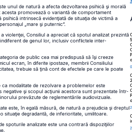
este unul de natură a afecta dezvoltarea psihică şi morală
ucât acesta promovează o variantă de comportament
 psihică intrinsecă evidenţiată de situaţia de victimă a
personajul „mare şi puternic”.
iolenţei, Consiliul a apreciat că spotul analizat prezintă
ndiferent de genul lor, inclusiv conflictele inter-
 categoria de public cea mai predispusă să îşi creeze
l ecran, în diferite ipostaze, membrii Consiliului
itatea, trebuie să ţină cont de efectele pe care le poate
hice ca modalitate de rezolvare a problemelor este
s negative şi scopul acţiunii acestora sunt prezentate într-
minorului prevăzute de reglementările audiovizuale.
tate este, în egală măsură, de natură a prejudicia şi dreptul
2
situaţie degradantă, de inferioritate, umilitoare.
e spoturile analizate este una contrară dispoziţiilor
2
ne.