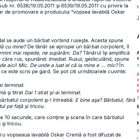
 sub nr. 6538/19.05.2011 şi 6539/19.05.2011 cu privire la
I
itar de promovare a produsului “vopsea lavabilă Oskar
ndal se aude un bărbat vorbind ruseşte. Acesta spune
lă cu mine?
De tânăr se apropie un bărbat corpolent, îl
ermini mai repede, ne supărăm. Da?
Tânărul îşi amplifică
A
ce căre rus, spunând:
Imediat.
Rusul, gesticulând, spune
e aici! Mic. De unde a luat el că la mine e ... mic?
În
1
e este scris pe gard. Se pot citi următoarele cuvinte:
i terminat.
ă şi titrat
Dai 1 strat şi-ai terminat.
2
bărbatul corpolent şi-l întreabă:
E bine aşa? Bărbatul, fără
ul pe faţă şi tricou.
de 10 secunde, care conţine şi scena în care bărbatul
şi tricou.
0
ntru vopseaua lavabilă Oskar Cremă a fost difuzat de