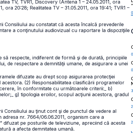
L
itatea TV, TVR1, Discovery (Antena 1 – 24.05.2011, ora
1, ora 20:28; Realitatea TV – 31.05.2011, ora 19:41; TVR1 –
.
i Consiliului au constatat că acesta încalcă prevederile
tare a conţinutului audiovizual cu raportare la dispoziţiile
 să respecte, indiferent de formă şi de durată, principiile
lui, de respectare a demnităţii umane, de asigurare a unei
programele difuzate au drept scop asigurarea protecţiei
l acestora.
(2) Responsabilitatea clasificării programelor
a cerere, în conformitate cu următoarele criterii:
_ b)
melor;
_ g) tipologia eroilor, scopul acţiunii acestora, gradul
2
 Consiliului au ţinut cont şi de punctul de vedere al
in adresa nr. 7664/06.06.2011, organism care a
2
difuzat pe posturile de televiziune, apreciind că acesta
atură a afecta demnitatea umană.