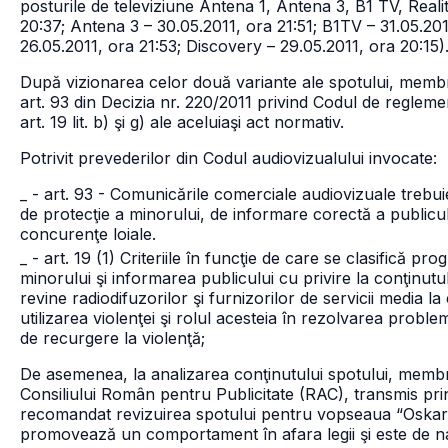
posturile de televiziune Antena 1, Antena 3, B1 TV, Real
20:37; Antena 3 – 30.05.2011, ora 21:51; B1TV – 31.05.201
26.05.2011, ora 21:53; Discovery – 29.05.2011, ora 20:15)
După vizionarea celor două variante ale spotului, membri
art. 93 din Decizia nr. 220/2011 privind Codul de reglemen
art. 19 lit. b) şi g) ale aceluiaşi act normativ.
Potrivit prevederilor din Codul audiovizualului invocate:
_ - art. 93 - Comunicările comerciale audiovizuale trebuie
de protecţie a minorului, de informare corectă a publicu
concurenţe loiale.
_ - art. 19 (1) Criteriile în funcţie de care se clasifică 
minorului şi informarea publicului cu privire la conţinutu
revine radiodifuzorilor şi furnizorilor de servicii media l
utilizarea violenţei şi rolul acesteia în rezolvarea proble
de recurgere la violenţă;
De asemenea, la analizarea conţinutului spotului, membrii
Consiliului Român pentru Publicitate (RAC), transmis pr
recomandat revizuirea spotului pentru vopseaua “Oskar” 
promovează un comportament în afara legii şi este de n