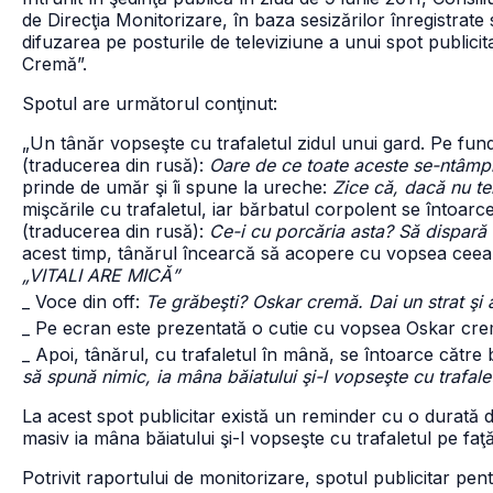
de Direcţia Monitorizare, în baza sesizărilor înregistrate
difuzarea pe posturile de televiziune a unui spot public
Cremă”.
Spotul are următorul conţinut:
„Un tânăr vopseşte cu trafaletul zidul unui gard. Pe fu
(traducerea din rusă):
Oare de ce toate aceste se-ntâmp
prinde de umăr şi îi spune la ureche:
Zice că, dacă nu t
mişcările cu trafaletul, iar bărbatul corpolent se întoar
(traducerea din rusă):
Ce-i cu porcăria asta? Să dispară d
acest timp, tânărul încearcă să acopere cu vopsea ceea c
„VITALI ARE MICĂ”
_ Voce din off:
Te grăbeşti? Oskar cremă. Dai un strat şi a
_ Pe ecran este prezentată o cutie cu vopsea Oskar crem
_ Apoi, tânărul, cu trafaletul în mână, se întoarce către 
să spună nimic, ia mâna băiatului şi-l vopseşte cu trafalet
La acest spot publicitar există un reminder cu o durată 
masiv ia mâna băiatului şi-l vopseşte cu trafaletul pe faţă 
Potrivit raportului de monitorizare, spotul publicitar pe