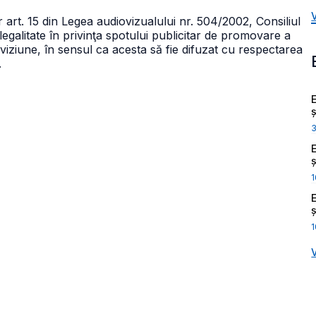
art. 15 din Legea audiovizualului nr. 504/2002, Consiliul
legalitate în privinţa spotului publicitar de promovare a
ziune, în sensul ca acesta să fie difuzat cu respectarea
.
ș
ș
1
ș
1