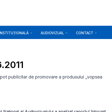
INSTITUȚIONALĂ
AUDIOVIZUAL
CONTACT
6.2011
 spot publicitar de promovare a produsului „vopsea
iul Naţional al Audiovizualului a analizat raportul întocmit