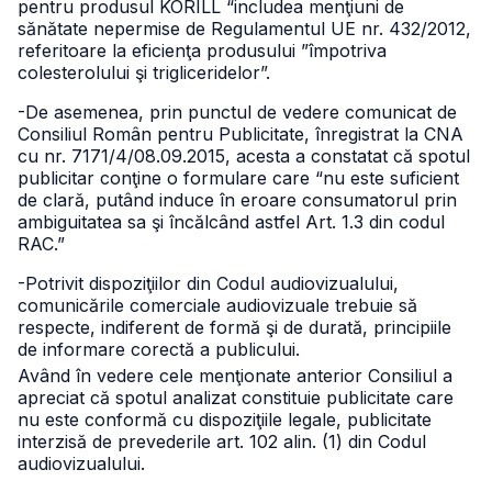
pentru produsul KORILL “includea menţiuni de
sănătate nepermise de Regulamentul UE nr. 432/2012,
referitoare la eficienţa produsului ”împotriva
colesterolului şi trigliceridelor”.
-De asemenea, prin punctul de vedere comunicat de
Consiliul Român pentru Publicitate, înregistrat la CNA
cu nr. 7171/4/08.09.2015, acesta a constatat că spotul
publicitar conţine o formulare care “nu este suficient
de clară, putând induce în eroare consumatorul prin
ambiguitatea sa şi încălcând astfel Art. 1.3 din codul
RAC.”
-Potrivit dispoziţiilor din Codul audiovizualului,
comunicările comerciale audiovizuale trebuie să
respecte, indiferent de formă şi de durată, principiile
de informare corectă a publicului.
Având în vedere cele menţionate anterior Consiliul a
apreciat că spotul analizat constituie publicitate care
nu este conformă cu dispoziţiile legale, publicitate
interzisă de prevederile art. 102 alin. (1) din Codul
audiovizualului.