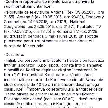
-Conform raportului de monitorizare cu privire la
suplimentul alimentar Korill:
-“Posturile de televiziune Antena 1 (ex. 09.05.2015, ora
21:55), Antena 3 (ex. 10.05.2015, ora 23:00), Discovery
Channel (ex. 14.05.2015, ora 21:16), National
Geographic (ex. 24.05.2015, ora 21:57), Realitatea TV
(ex. 10.05.2015, ora 17:25) şi România TV (ex. 21:39)
au difuzat în perioada 9 mai-1 iunie 2015 un spot de
publicitate pentru suplimentul alimentar Korill, cu
durata de 10 secunde.
-Descriere:
-Iniţial, trei persoane îmbrăcate în halate albe lucrează
într-un laborator. -Apoi, spotul constă într-o animaţie:
o pastilă de Korill se deplasează şi se încadrează în
litera ”o” din cuvântul Korill, care la rândul său se
încadrează pe o cutie de Korill.
-Voce din off: Validat de
studii clinice şi de 40 de ori mai eficient decât omega
clasic. Korill. Împotriva colesterolului şi a trigliceridelor.
-Texte afişate pe ecran: De 40 de ori mai eficient* -
Eficienţa antioxidantă (activitate ORAC) - decât omega
clasic (în centrul ecranului); Korill (în centrul