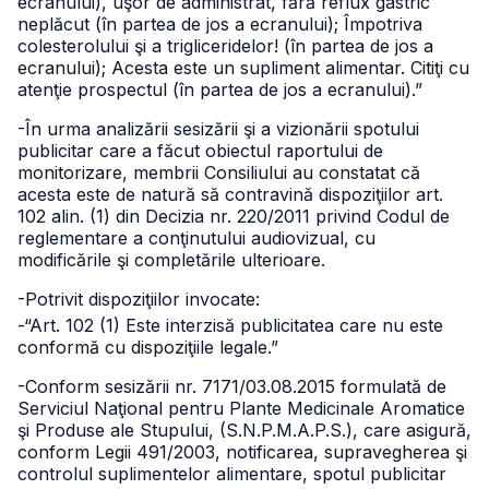
ecranului), uşor de administrat, fără reflux gastric
neplăcut (în partea de jos a ecranului); Împotriva
colesterolului şi a trigliceridelor! (în partea de jos a
ecranului); Acesta este un supliment alimentar. Citiţi cu
atenţie prospectul (în partea de jos a ecranului).”
-În urma analizării sesizării şi a vizionării spotului
publicitar care a făcut obiectul raportului de
monitorizare, membrii Consiliului au constatat că
acesta este de natură să contravină dispoziţiilor art.
102 alin. (1) din Decizia nr. 220/2011 privind Codul de
reglementare a conţinutului audiovizual, cu
modificările şi completările ulterioare.
-Potrivit dispoziţiilor invocate:
-“Art. 102 (1) Este interzisă publicitatea care nu este
conformă cu dispoziţiile legale.”
-Conform sesizării nr. 7171/03.08.2015 formulată de
Serviciul Naţional pentru Plante Medicinale Aromatice
şi Produse ale Stupului, (S.N.P.M.A.P.S.), care asigură,
conform Legii 491/2003, notificarea, supravegherea şi
controlul suplimentelor alimentare, spotul publicitar