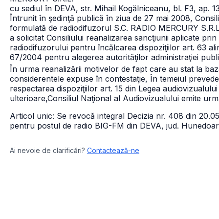
cu sediul în DEVA, str. Mihail Kogălniceanu, bl. F3, ap. 
Întrunit în şedinţă publică în ziua de 27 mai 2008, Consili
formulată de radiodifuzorul S.C. RADIO MERCURY S.R.L.,
a solicitat Consiliului reanalizarea sancţiunii aplicate p
radiodifuzorului pentru încălcarea dispoziţiilor art. 63 alin. 
67/2004 pentru alegerea autorităţilor administraţiei public
În urma reanalizării motivelor de fapt care au stat la baz
considerentele expuse în contestaţie,
În temeiul prevede
respectarea dispoziţiilor art. 15 din Legea audiovizualulu
ulterioare,
Consiliul Naţional al Audiovizualului emite ur
Articol unic: Se revocă integral Decizia nr. 408 din 2
pentru postul de radio BIG-FM din DEVA, jud. Hunedoa
Ai nevoie de clarificări?
Contactează-ne