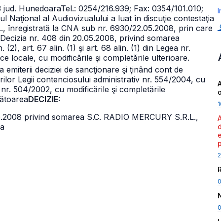
13 jud. Hunedoara
Tel.: 0254/216.939; Fax: 0354/101.010;
I
ul Naţional al Audiovizualului a luat în discuţie contestaţia
 înregistrată la CNA sub nr. 6930/22.05.2008, prin care
rin Decizia nr. 408 din 20.05.2008, privind somarea
(2), art. 67 alin. (1) şi art. 68 alin. (1) din Legea nr.
e locale, cu modificările şi completările ulterioare.
a emiterii deciziei de sancţionare şi ţinând cont de
rilor Legii contenciosului administrativ nr. 554/2004, cu
A
i nr. 504/2002, cu modificările şi completările
mătoarea
DECIZIE:
1
0.05.2008 privind somarea S.C. RADIO MERCURY S.R.L.,
ra
2
0