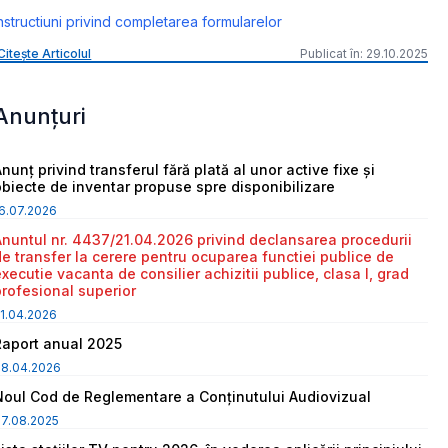
nstructiuni privind completarea formularelor
Citește Articolul
Publicat în: 29.10.2025
Anunțuri
nunț privind transferul fără plată al unor active fixe și
obiecte de inventar propuse spre disponibilizare
6.07.2026
Anuntul nr. 4437/21.04.2026 privind declansarea procedurii
de transfer la cerere pentru ocuparea functiei publice de
executie vacanta de consilier achizitii publice, clasa I, grad
profesional superior
1.04.2026
Raport anual 2025
08.04.2026
Noul Cod de Reglementare a Conținutului Audiovizual
7.08.2025