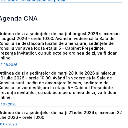
Agenda CNA
Ordinea de zi a ședințelor de marți 4 august 2026 și miercuri
5 august 2026 – orele 10:00. Având în vedere că la Sala de
Consiliu se desfășoară lucrări de amenajare, sedințele de
Consiliu vor avea loc la etajul 5 - Cabinet Președinte.
Prezența invitaților, cu subiecte pe ordinea de zi, va fi doar
online.
03.08.2026
Ordinea de zi a ședințelor de marți 28 iulie 2026 și miercuri
29 iulie 2026 – orele 10:00. Având în vedere că la Sala de
Consiliu sunt lucrări de amenajare în curs, sedințele de
Consiliu se vor desfășura la etajul 5 - Cabinet Președinte.
Prezența invitaților, cu subiecte pe ordinea de zi, va fi doar
online.
7.07.2026
Ordinea de zi a ședințelor de marți 21 iulie 2026 și miercuri 22
iulie 2026 – orele 10:00
0.07.2026