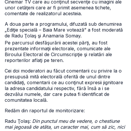
Cinemar TV care au conţinut secvenţe cu imagini ale
unor cetăţeni care ar fi primit asemenea tichete,
comentate de realizatorul acesteia.
A doua parte a programului, difuzată sub denumirea
„Ediţie specială – Baia Mare votează” a fost moderată
de Radu Ţolaş şi Anamaria Somay.
Pe parcursul desfăşurării acestei părţi, au fost
prezentate informaţii electorale, comunicate ale
Biroului Electoral de Circumscripţie şi relatări ale
reporterilor aflaţi pe teren.
Cei doi moderatori au făcut comentarii cu privire la o
presupusă mită electorală oferită de unul dintre
candidaţi, comentarii ce au conţinut expresii jignitoare
la adresa candidatului respectiv, fără însă a i se
dezvălui numele, dar care putea fi identificat de
comunitatea locală.
Redăm din raportul de monitorizare:
Radu Ţolaş:
Din punctul meu de vedere, o chestiune
mai jegoasă de atâta, un caracter mai, cum să zic, nici