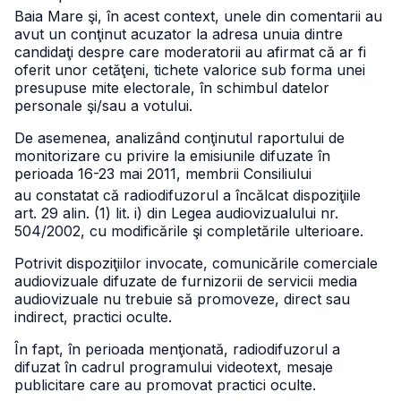
Baia Mare şi, în acest context, unele din comentarii au
avut un conţinut acuzator la adresa unuia dintre
candidaţi despre care moderatorii au afirmat că ar fi
oferit unor cetăţeni, tichete valorice sub forma unei
presupuse mite electorale, în schimbul datelor
personale şi/sau a votului.
De asemenea, analizând conţinutul raportului de
monitorizare cu privire la emisiunile difuzate în
perioada 16-23 mai 2011, membrii Consiliului
au constatat că radiodifuzorul a încălcat dispoziţiile
art. 29 alin. (1) lit. i) din Legea audiovizualului nr.
504/2002, cu modificările şi completările ulterioare.
Potrivit dispoziţiilor invocate, comunicările comerciale
audiovizuale difuzate de furnizorii de servicii media
audiovizuale nu trebuie să promoveze, direct sau
indirect, practici oculte.
În fapt, în perioada menţionată, radiodifuzorul a
difuzat în cadrul programului videotext, mesaje
publicitare care au promovat practici oculte.