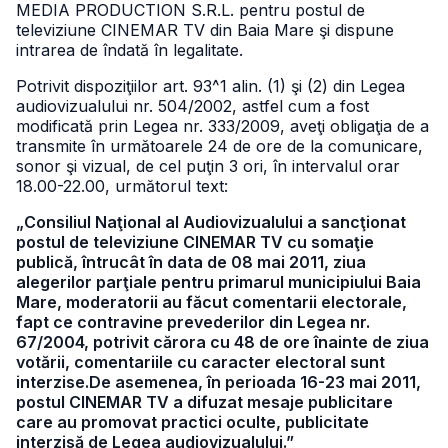
MEDIA PRODUCTION S.R.L. pentru postul de
televiziune CINEMAR TV din Baia Mare şi dispune
intrarea de îndată în legalitate.
Potrivit dispoziţiilor art. 93^1 alin. (1) şi (2) din Legea
audiovizualului nr. 504/2002, astfel cum a fost
modificată prin Legea nr. 333/2009, aveţi obligaţia de a
transmite în următoarele 24 de ore de la comunicare,
sonor şi vizual, de cel puţin 3 ori, în intervalul orar
18.00-22.00, următorul text:
„Consiliul Naţional al Audiovizualului a sancţionat
postul de televiziune CINEMAR TV cu somaţie
publică, întrucât în data de 08 mai 2011, ziua
alegerilor parţiale pentru primarul municipiului Baia
Mare, moderatorii au făcut comentarii electorale,
fapt ce contravine prevederilor din Legea nr.
67/2004, potrivit cărora cu 48 de ore înainte de ziua
votării, comentariile cu caracter electoral sunt
interzise.De asemenea, în perioada 16-23 mai 2011,
postul CINEMAR TV a difuzat mesaje publicitare
care au promovat practici oculte, publicitate
interzisă de Legea audiovizualului.”