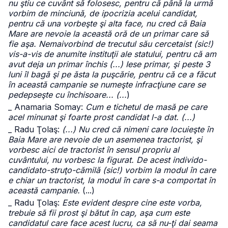
nu ştiu ce cuvânt să folosesc, pentru că până la urmă
vorbim de minciună, de ipocrizia acelui candidat,
pentru că una vorbeşte şi alta face, nu cred că Baia
Mare are nevoie la această oră de un primar care să
fie aşa. Nemaivorbind de trecutul său cercetaist (sic!)
vis-a-vis de anumite instituţii ale statului, pentru că am
avut deja un primar închis (...) Iese primar, şi peste 3
luni îl bagă şi pe ăsta la puşcărie, pentru că ce a făcut
în această campanie se numeşte infracţiune care se
pedepseşte cu închisoare... (...
)
_ Anamaria Somay:
Cum e tichetul de masă pe care
acel minunat şi foarte prost candidat l-a dat. (...)
_ Radu Ţolaş:
(...) Nu cred că nimeni care locuieşte în
Baia Mare are nevoie de un asemenea tractorist, şi
vorbesc aici de tractorist în sensul propriu al
cuvântului, nu vorbesc la figurat. De acest individo-
candidato-struţo-cămilă (sic!) vorbim la modul în care
e chiar un tractorist, la modul în care s-a comportat în
această campanie.
(...)
_ Radu Ţolaş:
Este evident despre cine este vorba,
trebuie să fii prost şi bătut în cap, aşa cum este
candidatul care face acest lucru, ca să nu-ţi dai seama