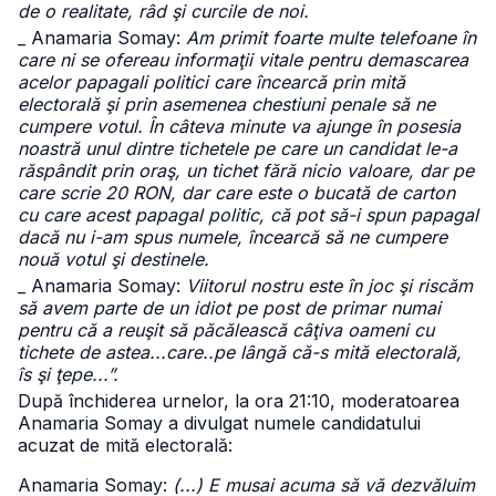
de o realitate, râd şi curcile de noi.
_ Anamaria Somay:
Am primit foarte multe telefoane în
care ni se ofereau informaţii vitale pentru demascarea
acelor papagali politici care încearcă prin mită
electorală şi prin asemenea chestiuni penale să ne
cumpere votul. În câteva minute va ajunge în posesia
noastră unul dintre tichetele pe care un candidat le-a
răspândit prin oraş, un tichet fără nicio valoare, dar pe
care scrie 20 RON, dar care este o bucată de carton
cu care acest papagal politic, că pot să-i spun papagal
dacă nu i-am spus numele, încearcă să ne cumpere
nouă votul şi destinele.
_ Anamaria Somay:
Viitorul nostru este în joc şi riscăm
să avem parte de un idiot pe post de primar numai
pentru că a reuşit să păcălească câţiva oameni cu
tichete de astea...care..pe lângă că-s mită electorală,
îs şi ţepe...”.
După închiderea urnelor, la ora 21:10, moderatoarea
Anamaria Somay a divulgat numele candidatului
acuzat de mită electorală:
Anamaria Somay:
(...) E musai acuma să vă dezvăluim