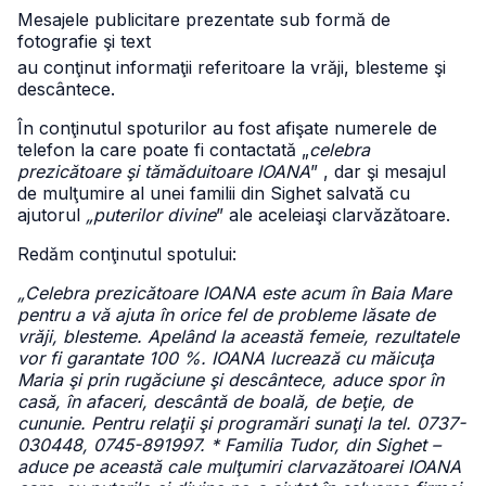
Mesajele publicitare prezentate sub formă de
fotografie şi text
au conţinut informaţii referitoare la vrăji, blesteme şi
descântece.
În conţinutul spoturilor au fost afişate numerele de
telefon la care poate fi contactată „
celebra
prezicătoare şi tămăduitoare IOANA
” , dar şi mesajul
de mulţumire al unei familii din Sighet salvată cu
ajutorul
„puterilor divine
” ale aceleiaşi clarvăzătoare.
Redăm conţinutul spotului:
„Celebra prezicătoare IOANA este acum în Baia Mare
pentru a vă ajuta în orice fel de probleme lăsate de
vrăji, blesteme. Apelând la această femeie, rezultatele
vor fi garantate 100 %. IOANA lucrează cu măicuţa
Maria şi prin rugăciune şi descântece, aduce spor în
casă, în afaceri, descântă de boală, de beţie, de
cununie. Pentru relaţii şi programări sunaţi la tel. 0737-
030448, 0745-891997. * Familia Tudor, din Sighet –
aduce pe această cale mulţumiri clarvazătoarei IOANA