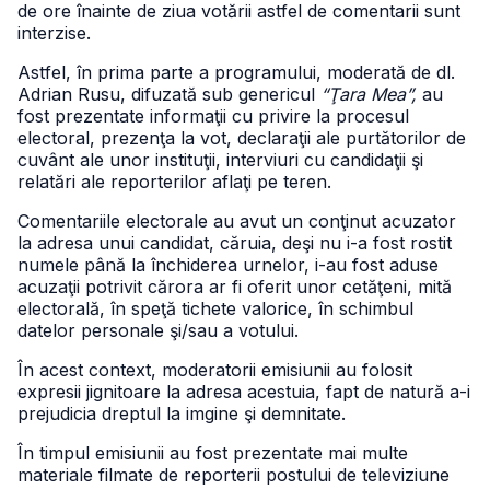
de ore înainte de ziua votării astfel de comentarii sunt
interzise.
Astfel, în prima parte a programului, moderată de dl.
Adrian Rusu, difuzată sub genericul
“Ţara Mea”,
au
fost prezentate informaţii cu privire la procesul
electoral, prezenţa la vot, declaraţii ale purtătorilor de
cuvânt ale unor instituţii, interviuri cu candidaţii şi
relatări ale reporterilor aflaţi pe teren.
Comentariile electorale au avut un conţinut acuzator
la adresa unui candidat, căruia, deşi nu i-a fost rostit
numele până la închiderea urnelor, i-au fost aduse
acuzaţii potrivit cărora ar fi oferit unor cetăţeni, mită
electorală, în speţă tichete valorice, în schimbul
datelor personale şi/sau a votului.
În acest context, moderatorii emisiunii au folosit
expresii jignitoare la adresa acestuia, fapt de natură a-i
prejudicia dreptul la imgine şi demnitate.
În timpul emisiunii au fost prezentate mai multe
materiale filmate de reporterii postului de televiziune