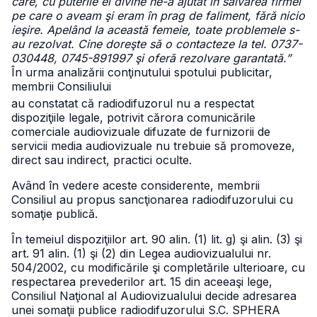
care, cu puterile ei divine ne-a ajutat în salvarea firmei
pe care o aveam şi eram în prag de faliment, fără nicio
ieşire. Apelând la această femeie, toate problemele s-
au rezolvat. Cine doreşte să o contacteze la tel. 0737-
030448, 0745-891997 şi oferă rezolvare garantată.”
În urma analizării conţinutului spotului publicitar,
membrii Consiliului
au constatat că radiodifuzorul nu a respectat
dispoziţiile legale, potrivit cărora comunicările
comerciale audiovizuale difuzate de furnizorii de
servicii media audiovizuale nu trebuie să promoveze,
direct sau indirect, practici oculte.
Având în vedere aceste considerente, membrii
Consiliul au propus sancţionarea radiodifuzorului cu
somaţie publică.
În temeiul dispoziţiilor art. 90 alin. (1) lit. g) şi alin. (3) şi
art. 91 alin. (1) şi (2) din Legea audiovizualului nr.
504/2002, cu modificările şi completările ulterioare, cu
respectarea prevederilor art. 15 din aceeaşi lege,
Consiliul Naţional al Audiovizualului decide adresarea
unei somaţii publice radiodifuzorului S.C. SPHERA