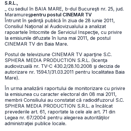
S.R.L.,
_ cu sediul în BAIA MARE, b-dul Bucureşti nr. 25, jud.
Maramureş
pentru postul CINEMAR TV
Întrunit în şedinţă publică în ziua de 28 iunie 2011,
Consiliul Naţional al Audiovizualului a analizat
rapoartele întocmite de Serviciul Inspecţie, cu privire
la emisiunile difuzate în luna mai 2011, de postul
CINEMAR TV din Baia Mare.
Postul de televiziune CINEMAR TV aparţine S.C.
SPHERA MEDIA PRODUCTION S.R.L. (licenţa
audiovizuală nr. TV-C 430.2/28.10.2008 şi decizia de
autorizare nr. 1594.1/31.03.2011 pentru localitatea Baia
Mare).
În urma analizării raportului de monitorizare cu privire
la emisiunea cu caracter electoral din 08 mai 2011,
membrii Consiliului au constatat că radiodifuzorul S.C.
SPHERA MEDIA PRODUCTION S.R.L. a încălcat
prevederile art. 61, raportate la cele ale art. 71 din
Legea nr. 67/2004 pentru alegerea autorităţilor
administraţiei publice locale.