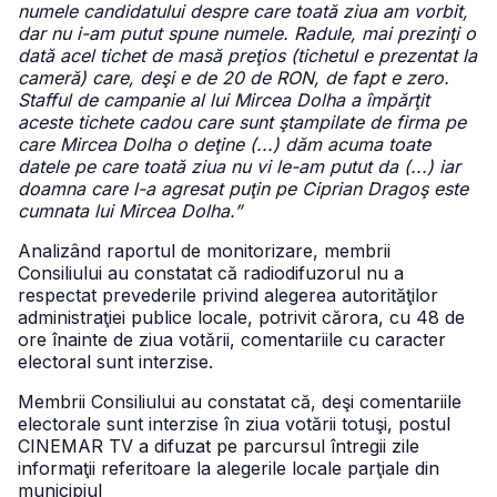
numele candidatului despre care toată ziua am vorbit,
dar nu i-am putut spune numele. Radule, mai prezinţi o
dată acel tichet de masă preţios (tichetul e prezentat la
cameră) care, deşi e de 20 de RON, de fapt e zero.
Stafful de campanie al lui Mircea Dolha a împărţit
aceste tichete cadou care sunt ştampilate de firma pe
care Mircea Dolha o deţine (...) dăm acuma toate
datele pe care toată ziua nu vi le-am putut da (...) iar
doamna care l-a agresat puţin pe Ciprian Dragoş este
cumnata lui Mircea Dolha.”
Analizând raportul de monitorizare, membrii
Consiliului au constatat că radiodifuzorul nu a
respectat prevederile privind alegerea autorităţilor
administraţiei publice locale, potrivit cărora, cu 48 de
ore înainte de ziua votării, comentariile cu caracter
electoral sunt interzise.
Membrii Consiliului au constatat că, deşi comentariile
electorale sunt interzise în ziua votării totuşi, postul
CINEMAR TV a difuzat pe parcursul întregii zile
informaţii referitoare la alegerile locale parţiale din
municipiul