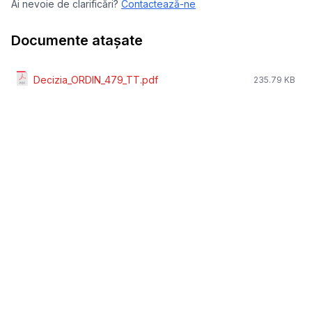
Ai nevoie de clarificări?
Contactează-ne
Documente atașate
Decizia_ORDIN_479_TT.pdf
235.79 KB