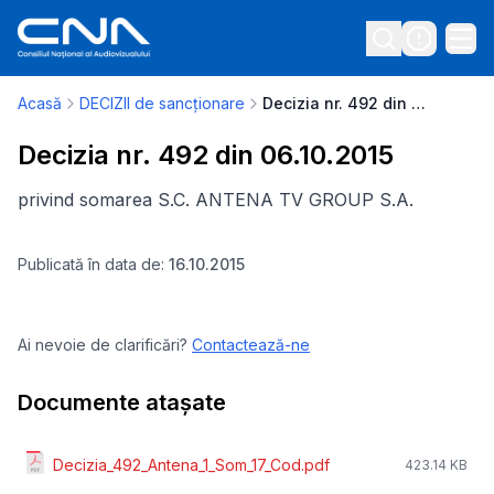
Acasă
DECIZII de sancționare
Decizia nr. 492 din 06.10.2015
Decizia nr. 492 din 06.10.2015
privind somarea S.C. ANTENA TV GROUP S.A.
Publicată în data de:
16.10.2015
Ai nevoie de clarificări?
Contactează-ne
Documente atașate
Decizia_492_Antena_1_Som_17_Cod.pdf
423.14 KB