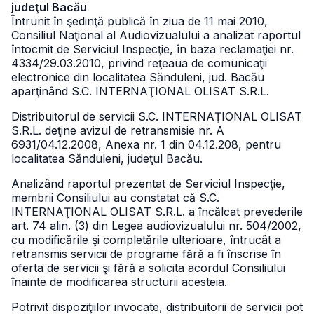
judeţul Bacău
Întrunit în şedinţă publică în ziua de 11 mai 2010,
Consiliul Naţional al Audiovizualului a analizat raportul
întocmit de Serviciul Inspecţie, în baza reclamaţiei nr.
4334/29.03.2010, privind reţeaua de comunicaţii
electronice din localitatea Sănduleni, jud. Bacău
aparţinând S.C. INTERNAŢIONAL OLISAT S.R.L.
Distribuitorul de servicii S.C. INTERNAŢIONAL OLISAT
S.R.L. deţine avizul de retransmisie nr. A
6931/04.12.2008, Anexa nr. 1 din 04.12.208, pentru
localitatea Sănduleni, judeţul Bacău.
Analizând raportul prezentat de Serviciul Inspecţie,
membrii Consiliului au constatat că S.C.
INTERNAŢIONAL OLISAT S.R.L. a încălcat prevederile
art. 74 alin. (3) din Legea audiovizualului nr. 504/2002,
cu modificările şi completările ulterioare, întrucât a
retransmis servicii de programe fără a fi înscrise în
oferta de servicii şi fără a solicita acordul Consiliului
înainte de modificarea structurii acesteia.
Potrivit dispoziţiilor invocate, distribuitorii de servicii pot