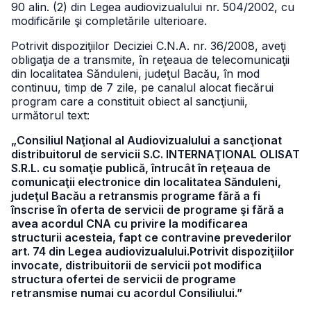
90 alin. (2) din Legea audiovizualului nr. 504/2002, cu
modificările şi completările ulterioare.
Potrivit dispoziţiilor Deciziei C.N.A. nr. 36/2008, aveţi
obligaţia de a transmite, în reţeaua de telecomunicaţii
din localitatea Sănduleni, judeţul Bacău, în mod
continuu, timp de 7 zile, pe canalul alocat fiecărui
program care a constituit obiect al sancţiunii,
următorul text:
„Consiliul Naţional al Audiovizualului a sancţionat
distribuitorul de servicii S.C. INTERNAŢIONAL OLISAT
S.R.L. cu somaţie publică, întrucât în reţeaua de
comunicaţii electronice din localitatea Sănduleni,
judeţul Bacău a retransmis programe fără a fi
înscrise în oferta de servicii de programe şi fără a
avea acordul CNA cu privire la modificarea
structurii acesteia, fapt ce contravine prevederilor
art. 74 din Legea audiovizualului.Potrivit dispoziţiilor
invocate, distribuitorii de servicii pot modifica
structura ofertei de servicii de programe
retransmise numai cu acordul Consiliului.”