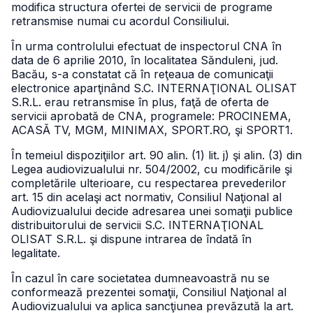
modifica structura ofertei de servicii de programe
retransmise numai cu acordul Consiliului.
În urma controlului efectuat de inspectorul CNA în
data de 6 aprilie 2010, în localitatea Sănduleni, jud.
Bacău, s-a constatat că în reţeaua de comunicaţii
electronice aparţinând S.C. INTERNAŢIONAL OLISAT
S.R.L. erau retransmise în plus, faţă de oferta de
servicii aprobată de CNA, programele: PROCINEMA,
ACASĂ TV, MGM, MINIMAX, SPORT.RO, şi SPORT1.
În temeiul dispoziţiilor art. 90 alin. (1) lit. j) şi alin. (3) din
Legea audiovizualului nr. 504/2002, cu modificările şi
completările ulterioare, cu respectarea prevederilor
art. 15 din acelaşi act normativ, Consiliul Naţional al
Audiovizualului decide adresarea unei somaţii publice
distribuitorului de servicii S.C. INTERNAŢIONAL
OLISAT S.R.L. şi dispune intrarea de îndată în
legalitate.
În cazul în care societatea dumneavoastră nu se
conformează prezentei somaţii, Consiliul Naţional al
Audiovizualului va aplica sancţiunea prevăzută la art.