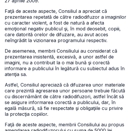
27 aprilie 2009.
Faţă de aceste aspecte, Consiliul a apreciat că
prezentarea repetată de către radiodifuzor a imaginilor
cu caracter violent, a fost de natură a afecta
emoţional negativ publicul şi, în mod deosebit, copiii,
care datorită orelor de difuzare, au avut acces
neîngrădit la vizionarea programului respectiv.
De asemenea, membrii Consiliului au considerat că
prezentarea insistentă, excesivă, a unor astfel de
imagini, nu a contribuit la o mai bună şi corectă
informare a publicului în legătură cu subiectul adus în
atenţia sa.
Astfel, Consiliul apreciază că difuzarea unor materiale
care prezintă agresarea unor persoane trebuie făcută
cu discernământ de către radiodifuzori, astfel încât să
se asigure informarea corectă a publicului, dar, în
egală măsură, să fie respectate şi obligaţiile cu privire
la protecţia copiilor.
Faţă de aceste aspecte, membrii Consiliului au propus
amendarea radiodifuzorului cu suma de 5000 lei