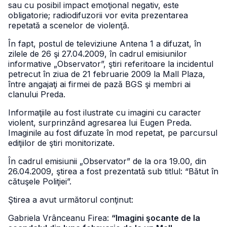
sau cu posibil impact emoţional negativ, este
obligatorie; radiodifuzorii vor evita prezentarea
repetată a scenelor de violenţă.
În fapt, postul de televiziune Antena 1 a difuzat, în
zilele de 26 şi 27.04.2009, în cadrul emisiunilor
informative „Observator”, ştiri referitoare la incidentul
petrecut în ziua de 21 februarie 2009 la Mall Plaza,
între angajaţi ai firmei de pază BGS şi membri ai
clanului Preda.
Informaţiile au fost ilustrate cu imagini cu caracter
violent, surprinzând agresarea lui Eugen Preda.
Imaginile au fost difuzate în mod repetat, pe parcursul
ediţiilor de ştiri monitorizate.
În cadrul emisiunii „Observator” de la ora 19.00, din
26.04.2009, ştirea a fost prezentată sub titlul: “Bătut în
cătuşele Poliţiei”.
Ştirea a avut următorul conţinut:
Gabriela Vrânceanu Firea:
“Imagini şocante de la