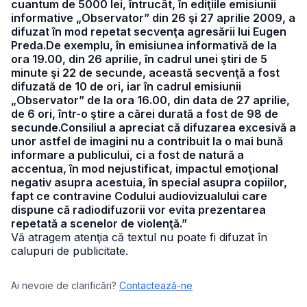
cuantum de 5000 lei, întrucât, în ediţiile emisiunii
informative „Observator” din 26 şi 27 aprilie 2009, a
difuzat în mod repetat secvenţa agresării lui Eugen
Preda.De exemplu, în emisiunea informativă de la
ora 19.00, din 26 aprilie, în cadrul unei ştiri de 5
minute şi 22 de secunde, această secvenţă a fost
difuzată de 10 de ori, iar în cadrul emisiunii
„Observator” de la ora 16.00, din data de 27 aprilie,
de 6 ori, într-o ştire a cărei durată a fost de 98 de
secunde.Consiliul a apreciat că difuzarea excesivă a
unor astfel de imagini nu a contribuit la o mai bună
informare a publicului, ci a fost de natură a
accentua, în mod nejustificat, impactul emoţional
negativ asupra acestuia, în special asupra copiilor,
fapt ce contravine Codului audiovizualului care
dispune că radiodifuzorii vor evita prezentarea
repetată a scenelor de violenţă.”
Vă atragem atenţia că textul nu poate fi difuzat în
calupuri de publicitate.
Ai nevoie de clarificări?
Contactează-ne