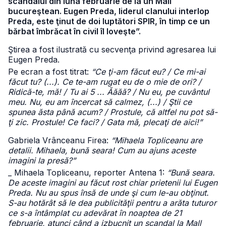
scandalul din luna februarie de la un Mall
bucureştean. Eugen Preda, liderul clanului interlop
Preda, este ţinut de doi luptători SPIR, în timp ce un
bărbat îmbrăcat în civil îl loveşte”.
Ştirea a fost ilustrată cu secvenţa privind agresarea lui
Eugen Preda.
Pe ecran a fost titrat:
“Ce ţi-am făcut eu? / Ce mi-ai
făcut tu? (...). Ce te-am rugat eu de o mie de ori? /
Ridică-te, mă! / Tu ai 5 ... Ăăăă? / Nu eu, pe cuvântul
meu. Nu, eu am încercat să calmez, (...) / Ştii ce
spunea ăsta până acum? / Prostule, că altfel nu pot să-
ţi zic. Prostule! Ce faci? / Gata mă, plecaţi de aici!”
Gabriela Vrânceanu Firea:
“Mihaela Topliceanu are
detalii. Mihaela, bună seara! Cum au ajuns aceste
imagini la presă?”
_ Mihaela Topliceanu, reporter Antena 1:
“Bună seara.
De aceste imagini au făcut rost chiar prietenii lui Eugen
Preda. Nu au spus însă de unde şi cum le-au obţinut.
S-au hotărât să le dea publicităţii pentru a arăta tuturor
ce s-a întâmplat cu adevărat în noaptea de 21
februarie, atunci când a izbucnit un scandal la Mall