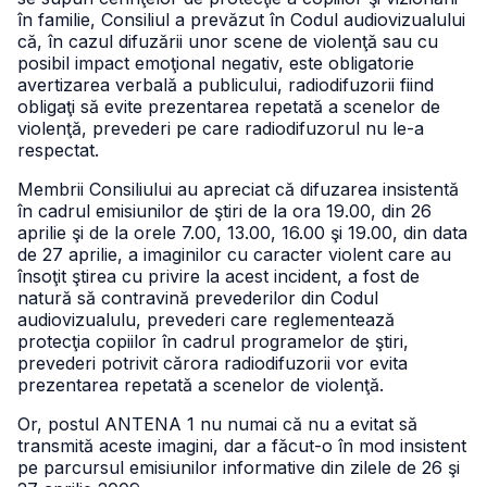
în familie, Consiliul a prevăzut în Codul audiovizualului
că, în cazul difuzării unor scene de violenţă sau cu
posibil impact emoţional negativ, este obligatorie
avertizarea verbală a publicului, radiodifuzorii fiind
obligaţi să evite prezentarea repetată a scenelor de
violenţă, prevederi pe care radiodifuzorul nu le-a
respectat.
Membrii Consiliului au apreciat că difuzarea insistentă
în cadrul emisiunilor de ştiri de la ora 19.00, din 26
aprilie şi de la orele 7.00, 13.00, 16.00 şi 19.00, din data
de 27 aprilie, a imaginilor cu caracter violent care au
însoţit ştirea cu privire la acest incident, a fost de
natură să contravină prevederilor din Codul
audiovizualulu, prevederi care reglementează
protecţia copiilor în cadrul programelor de ştiri,
prevederi potrivit cărora radiodifuzorii vor evita
prezentarea repetată a scenelor de violenţă.
Or, postul ANTENA 1 nu numai că nu a evitat să
transmită aceste imagini, dar a făcut-o în mod insistent
pe parcursul emisiunilor informative din zilele de 26 şi