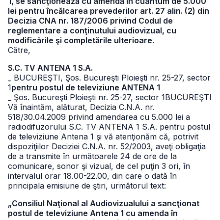
1, se sancţionează cu amendă în cuantum de 5.000
lei pentru încălcarea prevederilor art. 27 alin. (2) din
Decizia CNA nr. 187/2006 privind Codul de
reglementare a conţinutului audiovizual, cu
modificările şi completările ulterioare.
Către,
S.C. TV ANTENA 1 S.A.
_ BUCUREŞTI, Şos. Bucureşti Ploieşti nr. 25-27, sector
1
pentru postul de televiziune ANTENA 1
_ Şos. Bucureşti Ploieşti nr. 25-27, sector 1
BUCUREŞTI
Vă înaintăm, alăturat, Decizia C.N.A. nr.
518/30.04.2009 privind amendarea cu 5.000 lei a
radiodifuzorului S.C. TV ANTENA 1 S.A. pentru postul
de televiziune Antena 1 şi vă atenţionăm că, potrivit
dispoziţiilor Deciziei C.N.A. nr. 52/2003, aveţi obligaţia
de a transmite în următoarele 24 de ore de la
comunicare, sonor şi vizual, de cel puţin 3 ori, în
intervalul orar 18.00-22.00, din care o dată în
principala emisiune de ştiri, următorul text:
„Consiliul Naţional al Audiovizualului a sancţionat
postul de televiziune Antena 1 cu amenda în