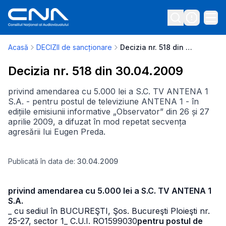
Acasă
DECIZII de sancționare
Decizia nr. 518 din 30.04.2009
Decizia nr. 518 din 30.04.2009
privind amendarea cu 5.000 lei a S.C. TV ANTENA 1
S.A. - pentru postul de televiziune ANTENA 1 - în
edițiile emisiunii informative „Observator” din 26 și 27
aprilie 2009, a difuzat în mod repetat secvența
agresării lui Eugen Preda.
Publicată în data de:
30.04.2009
privind amendarea cu 5.000 lei a S.C. TV ANTENA 1
S.A.
_ cu sediul în BUCUREŞTI, Şos. Bucureşti Ploieşti nr.
25-27, sector 1
_ C.U.I. RO1599030
pentru postul de