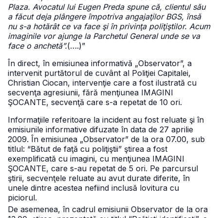
Plaza. Avocatul lui Eugen Preda spune că, clientul său
a făcut deja plângere împotriva angajaţilor BGS, însă
nu s-a hotărât ce va face şi în privinţa poliţiştilor. Acum
imaginile vor ajunge la Parchetul General unde se va
face o anchetă”.
(….)”
În direct, în emisiunea informativă „Observator”, a
intervenit purtătorul de cuvânt al Poliţiei Capitalei,
Christian Ciocan, intervenţie care a fost ilustrată cu
secvenţa agresiunii, fără menţiunea IMAGINI
ŞOCANTE, secvenţă care s-a repetat de 10 ori.
Informaţiile referitoare la incident au fost reluate şi în
emisiunile informative difuzate în data de 27 aprilie
2009. În emisiunea „Observator” de la ora 07.00, sub
titlul: “Bătut de faţă cu poliţiştii” ştirea a fost
exemplificată cu imagini, cu menţiunea IMAGINI
ŞOCANTE, care s-au repetat de 5 ori. Pe parcursul
ştirii, secvenţele reluate au avut durate diferite, în
unele dintre acestea nefiind inclusă lovitura cu
piciorul.
De asemenea, în cadrul emisiunii Observator de la ora