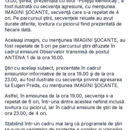
13.00, ştirea, prezentată cu titlul “Poliţişti identificaţi”, a
fost ilustrată cu secvenţa agresiunii, cu menţiunea
IMAGINI ŞOCANTE, secvenţă care s-a repetat de 4
ori. Pe parcursul ştirii, secvenţele reluate au avut
durate diferite, lovitura cu piciorul fiind prezentată de
fiecare dată.
Aceleaşi imagini, cu menţiunea IMAGINI ŞOCANTE, au
fost repetate de 5 ori pe parcursul ştirii difuzate în
cadrul emisiunii Observator transmisă de postul
ANTENA 1 de la ora 16.00.
Ştiri cu acelaşi subiect, prezentate în cadrul
emisiunilor informative de la ora 19.00 şi de la ora
23.00, au fost ilustrate cu secvenţa privind agresarea
lui Eugen Preda, cu menţiunea IMAGINI ŞOCANTE.
Astfel, în emisiunea de la ora 19.00, secvenţa s-a
repetat de 6 ori, într-una dintre acestea nefiind inclusă
lovitura cu piciorul, iar în cadrul emisiunii de ştiri de la
ora 23.00, de 4 ori.
Stabilind într-un cadru mai larg că programele de ştiri
se supun cerinţelor de protecţie a copiilor şi vizionării