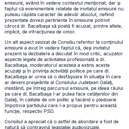
emisiunii, având în vedere contextul menţionat, dar şi
faptul că evenimentele relatate de invitatul emisiunii nu
puteau căpăta caracter de adevăr absolut, nefiind
prezentate dovezi pertinente în emisiune potrivit
cărora dr. Bacalbaşa să poată fi acuzat, printre altele,
implicit, de infracţiunea de omor.
Un alt aspect sesizat de Consiliu referitor la conţinutul
emisiunii a avut în vedere faptul că, deşi invitatul
prezent la dezbatere a discutat în mod critic, acuzator
aspecte legate de activitatea profesională a dr.
Bacalbaşa, moderatorul acesteia a extins aceste
acuzaţii şi în privinţa activităţii politice pe care dl.
Bacalbaşa ar urma să o desfăşoare în situaţia în care
ar deveni preşedinte al Consilului Judeţean Galaţi,
insistând, pe întreg parcursul emisiunii, pe ideea răului
pe care dl. Bacalbaşa l-ar putea face cetăţenilor din
Galaţi, în calitate de om politic şi facând o pledoarie
împotriva partidului care l-a propus pentru această
funcţie, respectiv PSD.
Consiliul a apreciat că o astfel de abordare a fost de
natură să contravină legislaţiei audiovizuale,