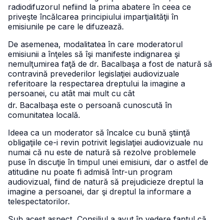
radiodifuzorul nefiind la prima abatere în ceea ce
priveşte încălcarea principiului imparţialităţii în
emisiunile pe care le difuzează.
De asemenea, modalitatea în care moderatorul
emisiunii a înţeles să îşi manifeste indignarea şi
nemulţumirea faţă de dr. Bacalbaşa a fost de natură să
contravină prevederilor legislaţiei audiovizuale
referitoare la respectarea dreptului la imagine a
persoanei, cu atât mai mult cu cât
dr. Bacalbaşa este o persoană cunoscută în
comunitatea locală.
Ideea ca un moderator să încalce cu bună ştiinţă
obligaţiile ce-i revin potrivit legislaţiei audiovizuale nu
numai că nu este de natură să rezolve problemele
puse în discuţie în timpul unei emisiuni, dar o astfel de
atitudine nu poate fi admisă într-un program
audiovizual, fiind de natură să prejudicieze dreptul la
imagine a persoanei, dar şi dreptul la informare a
telespectatorilor.
Sub acest aspect, Consiliul a avut în vedere faptul că