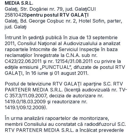
MEDIA S.R.L.
Galaţi, Str. Dogăriei nr. 79, jud. Galaţi
CUI
25810428
pentru postul RTV GALAŢI
Galaţi, Bd. George Coşbuc nr. 2, Hotel Sofin, parter,
jud. Galaţi
Întrunit în şedinţă publică în ziua de 13 septembrie
2011, Consiliul Naţional al Audiovizualului a analizat
rapoartele întocmite de Serviciul Inspecţie în baza
reclamaţiilor înregistrate la C.N.A. sub nr.
C423/22.06.2011 şi nr. 12154/31.08.2011 cu privire la
ediţiile emisiunii „PUNCTUAL”, difuzate de postul RTV
GALAŢI, în 16 iunie şi 01 august 2011.
Postul de televiziune RTV GALAŢI aparţine S.C. RTV
PARTENER MEDIA S.R.L. (licenţă audiovizuală nr. TV-
C 357.3/11.09.2007, decizia de autorizare nr.
1419.0/18.03.2009 şi reautorizare nr.
1419.1/09.12.2009).
În urma analizării rapoartelor de monitorizare,
membrii Consiliului au constatat că radiodifuzorul S.C.
RTV PARTENER MEDIA S.R.L. a încălcat prevederile