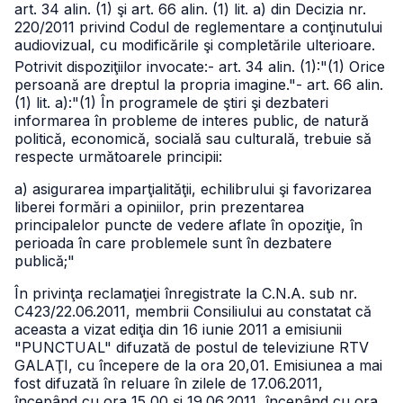
art. 34 alin. (1) şi art. 66 alin. (1) lit. a) din Decizia nr.
220/2011 privind Codul de reglementare a conţinutului
audiovizual, cu modificările şi completările ulterioare.
Potrivit dispoziţiilor invocate:
- art. 34 alin. (1):
"(1) Orice
persoană are dreptul la propria imagine."
- art. 66 alin.
(1) lit. a):
"(1) În programele de ştiri şi dezbateri
informarea în probleme de interes public, de natură
politică, economică, socială sau culturală, trebuie să
respecte următoarele principii:
a) asigurarea imparţialităţii, echilibrului şi favorizarea
liberei formări a opiniilor, prin prezentarea
principalelor puncte de vedere aflate în opoziţie, în
perioada în care problemele sunt în dezbatere
publică;"
În privinţa reclamaţiei înregistrate la C.N.A. sub nr.
C423/22.06.2011, membrii Consiliului au constatat că
aceasta a vizat ediţia din 16 iunie 2011 a emisiunii
"PUNCTUAL" difuzată de postul de televiziune RTV
GALAŢI, cu începere de la ora 20,01. Emisiunea a mai
fost difuzată în reluare în zilele de 17.06.2011,
începând cu ora 15,00 şi 19.06.2011, începând cu ora