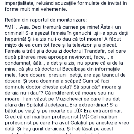
imparţialitate, reluând acuzaţiile formulate de invitat în
forme mult mai vehemente.
Redăm din raportul de monitorizare:
"M): ...Aaa. Deci tremură carnea pe mine! Ăsta-i un
criminal! S-a aşezat femeia în genuchi ..şi i-a spus daţii
heparină! Şi i-a zis nu i-o dau că tot moare! A făcut
mişto de ea cum tot face şi la televizor şi a plecat.
Femeia a trăit şi a doua zi doctorul Trandafir, cel care
după părerea mea aproape nevinovat, face,.., e
condamnat, ăăă.., a dat şi a zis, nu spune că ai de la
mine, că ştiu că doctorul Bacalbaşa din informaţiile
mele, face dosare, presiuni, petiţii, are aşa teancul de
dosare. Şi sora doamnei a scăpat! Cum să faci
domnule doctor chestia asta? Să spui că:” moare şi
de-aia nu-i dau”? Că indiferent că moare sau nu
moare, l-am văzut pe Muzichevici pe care l-au dat
afara din Spitalul Judeţean...Era extraordinar! S-a
bătut pe viaţă şi pe moarte cu...
(I): Era extraordinar.
Cred că cel mai bun profesionist.
(M): Cel mai bun
profesionist pe care l-a avut Galaţiul pe anestezie vreo
dată. Şi l-aţi gonit de-aicea. Şi l-aţi lăsat pe acest