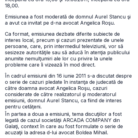
18,00.
Emisiunea a fost moderată de domnul Aurel Stancu şi
a avut ca invitat pe d-na avocat Angelica Roşu.
Ca format, emisiunea dezbate diferite subiecte de
interes local, precum şi cazuri prezentate de unele
persoane, care, prin intermediul televiziunii, vor să
sesizeze autorităţile sau să aducă în atenţia publicului
anumite nemulţumiri ale lor cu privire la unele
probleme care îi vizează în mod direct.
În cadrul emisiunii din 16 iunie 2011 s-a discutat despre
o serie de cazuri pledate în instanţa de judecată de
către doamna avocat Angelica Roşu, cazuri
considerate de către realizatorul şi moderatorul
emisiunii, domnul Aurel Stancu, ca fiind de interes
pentru cetăţeni.
În partea a doua a emisiunii, tema discuţiilor a fost
legată de cazul societăţii ARCADA COMPANY din
Galaţi, context în care au fost formulate o serie de
acuzaţii la adresa d-lui avocat Boldea Mihail.