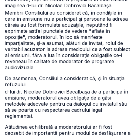
imaginea d-lui dr. Nicolae Dobrovici Bacalbaşa.
Membrii Consiliului au considerat că, în condiţiile în
care în emisiune nu a participat şi persoana la adresa
căreia au fost formulate acuzaţiile, neputând fi
exprimate astfel punctele de vedere "aflate în
opoziţie", moderatorul, în loc să manifeste
imparţialitate, şi-a asumat, alături de invitat, rolul de
veritabil acuzator la adresa medicului ce a fost subiect
al emisiunii, fără a lua în consideraţie obligaţiile ce-i
reveneau în calitate de moderator de programe
audiovizuale.
De asemenea, Consiliul a considerat că, şi în situaţia
refuzului
d-lui dr. Nicolae Dobrovici Bacalbaşa de a participa în
emisiune, moderatorul avea obligaţia de a găsi
metodele adecvate pentru ca dialogul cu invitatul său
să se poarte cu respectarea cadrului legal
reglementat.
Atitudinea echilibrată a moderatorului ar fi fost
deosebit de importantă pentru modul de desfăşurare a