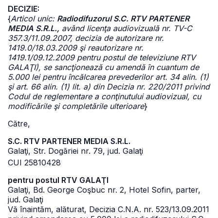
DECIZIE:
{
Articol unic:
Radiodifuzorul S.C. RTV PARTENER
MEDIA S.R.L.,
având licenţa audiovizuală nr. TV-C
357.3/11.09.2007, decizia de autorizare nr.
1419.0/18.03.2009 şi reautorizare nr.
1419.1/09.12.2009 pentru postul de televiziune RTV
GALAŢI), se sancţionează cu amendă în cuantum de
5.000 lei pentru încălcarea prevederilor art. 34 alin. (1)
şi art. 66 alin. (1) lit. a) din Decizia nr. 220/2011 privind
Codul de reglementare a conţinutului audiovizual, cu
modificările şi completările ulterioare
}
Către,
S.C. RTV PARTENER MEDIA S.R.L.
Galaţi, Str. Dogăriei nr. 79, jud. Galaţi
CUI 25810428
pentru postul RTV GALAŢI
Galaţi, Bd. George Coşbuc nr. 2, Hotel Sofin, parter,
jud. Galaţi
Vă înaintăm, alăturat, Decizia C.N.A. nr. 523/13.09.2011