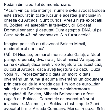
Redăm din raportul de monitorizare:
"Acum vin cu altă intenţie, numele d-lui avocat Boldea
este strecurat în toate lucrurile acestea şi inclusiv în
chestia cu Arcada. Sunt curios! Vreau nişte explicaţii,
dl, Boldea! Vă aşteptăm la televizor, dl, Boldea!
Domnul senator şi deputat! Cum aştept şi DNA-ul pe
Cuza Voda 43...să ancheteze. S-a furat acolo!.
Imagine pe sticlă cu dl avocat Boldea Mihail,
moderatorul continuă:
(M): Dl Nicolae, primarul municipiului Galaţi, a făcut
plângere penală, dvs. nu aţi făcut nimic! Vă aşteptăm
să ne explicaţi dacă aveţi vreo legătură cu acest caz,
cu cazul Arcada, dacă aveţi legătură cu cazul Cuza
Vodă 43...reprezentând o dată un mort, o dată
inventând un nume şi acuma inventând un document
prin care cei de la Arcada dau 1 milion de euro...dar
ştiu că d-na Bolboceanu este o colaboratoare
apropiată dl. Boldea, Mihaela Bolboceanu a fost
rugată de Boldea ...Cabinetele de avocatură sunt
învecinate...Mai mult, dl. Boldea a fost timp de 2 ani
avocatul firmei Arcada Company. Mai daţi-i poza! Şi în