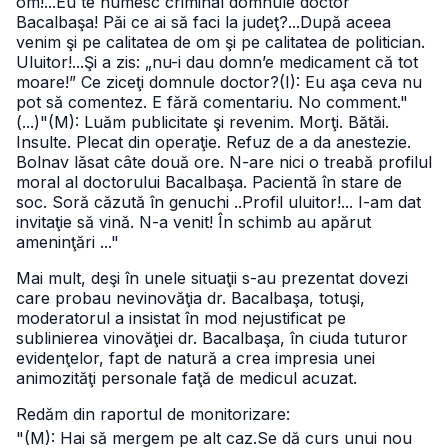
om!...Eu te numesc criminal domnule doctor
Bacalbaşa! Păi ce ai să faci la judeţ?...După aceea
venim şi pe calitatea de om şi pe calitatea de politician.
Uluitor!...Şi a zis: „nu-i dau domn’e medicament că tot
moare!” Ce ziceţi domnule doctor?
(I): Eu aşa ceva nu
pot să comentez. E fără comentariu. No comment."
(...)
"(M): Luăm publicitate şi revenim. Morţi. Bătăi.
Insulte. Plecat din operaţie. Refuz de a da anestezie.
Bolnav lăsat câte două ore. N-are nici o treabă profilul
moral al doctorului Bacalbaşa. Pacientă în stare de
soc. Soră căzută în genuchi ..Profil uluitor!... I-am dat
invitaţie să vină. N-a venit! În schimb au apărut
ameninţări ..."
Mai mult, deşi în unele situaţii s-au prezentat dovezi
care probau nevinovăţia dr. Bacalbaşa, totuşi,
moderatorul a insistat în mod nejustificat pe
sublinierea vinovăţiei dr. Bacalbaşa, în ciuda tuturor
evidenţelor, fapt de natură a crea impresia unei
animozităţi personale faţă de medicul acuzat.
Redăm din raportul de monitorizare:
"(M): Hai să mergem pe alt caz.
Se dă curs unui nou