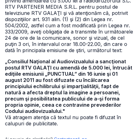
privind amendarea cu 5.000 lei a radiodifuzorului S.C.
RTV PARTENER MEDIA S.R.L. pentru postul de
televiziune RTV GALAŢI şi vă atenţionăm că, potrivit
dispoziţiilor art. 931 alin. (1) şi (2) din Legea nr.
504/2002, astfel cum a fost modificată prin Legea nr.
333/2009, aveţi obligaţia de a transmite în următoarele
24 de ore de la comunicare, sonor şi vizual, de cel
puţin 3 ori, în intervalul orar 18.00-22.00, din care o
dată în principala emisiune de ştiri, următorul text:
„Consiliul Naţional al Audiovizualului a sancţionat
postul RTV GALAŢI cu amendă de 5.000 lei, întrucât
ediţiile emisiunii „PUNCTUAL” din 16 iunie şi 01
august 2011 au fost difuzate cu încălcarea
principiului echilibrului şi imparţialităţii, fapt de
natură a afecta dreptul la imagine a persoanei,
precum şi posibilitatea publicului de a-şi forma
propria opinie, ceea ce contravine prevederilor
Codului audiovizualului."
Vă atragem atenţia că textul nu poate fi difuzat în
calupuri de publicitate.