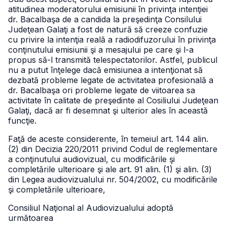
atitudinea moderatorului emisiunii în privinţa intenţiei
dr. Bacalbaşa de a candida la preşedinţa Consilului
Judeţean Galaţi a fost de natură să creeze confuzie
cu privire la intenţia reală a radiodifuzorului în privinţa
conţinutului emisiunii şi a mesajului pe care şi l-a
propus să-l transmită telespectatorilor. Astfel, publicul
nu a putut înţelege dacă emisiunea a intenţionat să
dezbată probleme legate de activitatea profesională a
dr. Bacalbaşa ori probleme legate de viitoarea sa
activitate în calitate de preşedinte al Cosiliului Judeţean
Galaţi, dacă ar fi desemnat şi ulterior ales în această
funcţie.
Faţă de aceste considerente, în temeiul art. 144 alin.
(2) din Decizia 220/2011 privind Codul de reglementare
a conţinutului audiovizual, cu modificările şi
completările ulterioare şi ale art. 91 alin. (1) şi alin. (3)
din Legea audiovizualului nr. 504/2002, cu modificările
şi completările ulterioare,
Consiliul Naţional al Audiovizualului adoptă
următoarea