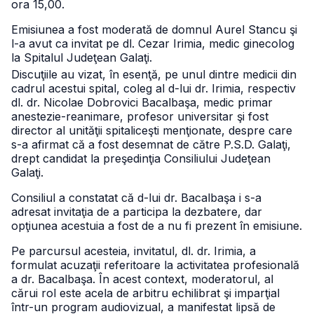
ora 15,00.
Emisiunea a fost moderată de domnul Aurel Stancu şi
l-a avut ca invitat pe dl. Cezar Irimia, medic ginecolog
la Spitalul Judeţean Galaţi.
Discuţiile au vizat, în esenţă, pe unul dintre medicii din
cadrul acestui spital, coleg al d-lui dr. Irimia, respectiv
dl. dr. Nicolae Dobrovici Bacalbaşa, medic primar
anestezie-reanimare, profesor universitar şi fost
director al unităţii spitaliceşti menţionate, despre care
s-a afirmat că a fost desemnat de către P.S.D. Galaţi,
drept candidat la preşedinţia Consiliului Judeţean
Galaţi.
Consiliul a constatat că d-lui dr. Bacalbaşa i s-a
adresat invitaţia de a participa la dezbatere, dar
opţiunea acestuia a fost de a nu fi prezent în emisiune.
Pe parcursul acesteia, invitatul, dl. dr. Irimia, a
formulat acuzaţii referitoare la activitatea profesională
a dr. Bacalbaşa. În acest context, moderatorul, al
cărui rol este acela de arbitru echilibrat şi imparţial
într-un program audiovizual, a manifestat lipsă de