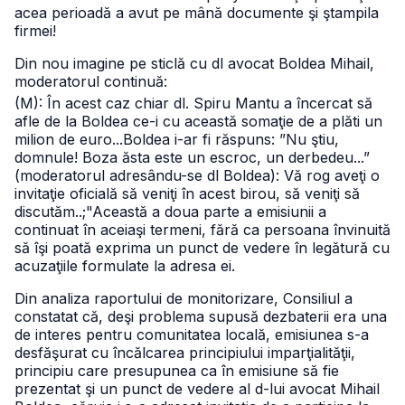
acea perioadă a avut pe mână documente şi ştampila
firmei!
Din nou imagine pe sticlă cu dl avocat Boldea Mihail,
moderatorul continuă:
(M): În acest caz chiar dl. Spiru Mantu a încercat să
afle de la Boldea ce-i cu această somaţie de a plăti un
milion de euro...Boldea i-ar fi răspuns: ”Nu ştiu,
domnule! Boza ăsta este un escroc, un derbedeu...”
(moderatorul adresându-se dl Boldea): Vă rog aveţi o
invitaţie oficială să veniţi în acest birou, să veniţi să
discutăm..;"
Această a doua parte a emisiunii a
continuat în aceiaşi termeni, fără ca persoana învinuită
să îşi poată exprima un punct de vedere în legătură cu
acuzaţiile formulate la adresa ei.
Din analiza raportului de monitorizare, Consiliul a
constatat că, deşi problema supusă dezbaterii era una
de interes pentru comunitatea locală, emisiunea s-a
desfăşurat cu încălcarea principiului imparţialităţii,
principiu care presupunea ca în emisiune să fie
prezentat şi un punct de vedere al d-lui avocat Mihail