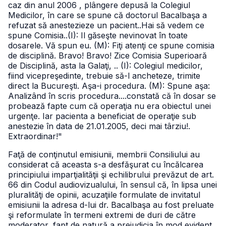
caz din anul 2006 , plângere depusă la Colegiul
Medicilor, în care se spune că doctorul Bacalbaşa a
refuzat să anestezieze un pacient..
Hai să vedem ce
spune Comisia..
(I): Il găseşte nevinovat în toate
dosarele. Vă spun eu.
(M): Fiţi atenţi ce spune comisia
de disciplină. Bravo! Bravo! Zice Comisia Superioară
de Disciplină, asta la Galaţi, ..
(I): Colegiul medicilor,
fiind vicepreşedinte, trebuie să-l ancheteze, trimite
direct la Bucureşti. Aşa-i procedura.
(M): Spune aşa:
Analizând în scris procedura....constată că în dosar se
probează fapte cum că operaţia nu era obiectul unei
urgenţe. Iar pacienta a beneficiat de operaţie sub
anestezie în data de 21.01.2005, deci mai târziu!.
Extraordinar!"
Faţă de conţinutul emisiunii, membrii Consiliului au
considerat că aceasta s-a desfăşurat cu încălcarea
principiului imparţialităţii şi echilibrului prevăzut de art.
66 din Codul audiovizualului, în sensul că, în lipsa unei
pluralităţi de opinii, acuzaţiile formulate de invitatul
emisiunii la adresa d-lui dr. Bacalbaşa au fost preluate
şi reformulate în termeni extremi de duri de către
moderator, fapt de natură a prejudicia în mod evident