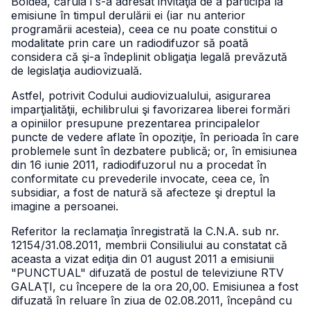
Boldea, căruia i s-a adresat invitaţia de a participa la
emisiune în timpul derulării ei (iar nu anterior
programării acesteia), ceea ce nu poate constitui o
modalitate prin care un radiodifuzor să poată
considera că şi-a îndeplinit obligaţia legală prevăzută
de legislaţia audiovizuală.
Astfel, potrivit Codului audiovizualului, asigurarea
imparţialităţii, echilibrului şi favorizarea liberei formări
a opiniilor presupune prezentarea principalelor
puncte de vedere aflate în opoziţie, în perioada în care
problemele sunt în dezbatere publică; or, în emisiunea
din 16 iunie 2011, radiodifuzorul nu a procedat în
conformitate cu prevederile invocate, ceea ce, în
subsidiar, a fost de natură să afecteze şi dreptul la
imagine a persoanei.
Referitor la reclamaţia înregistrată la C.N.A. sub nr.
12154/31.08.2011, membrii Consiliului au constatat că
aceasta a vizat ediţia din 01 august 2011 a emisiunii
"PUNCTUAL" difuzată de postul de televiziune RTV
GALAŢI, cu începere de la ora 20,00. Emisiunea a fost
difuzată în reluare în ziua de 02.08.2011, începând cu