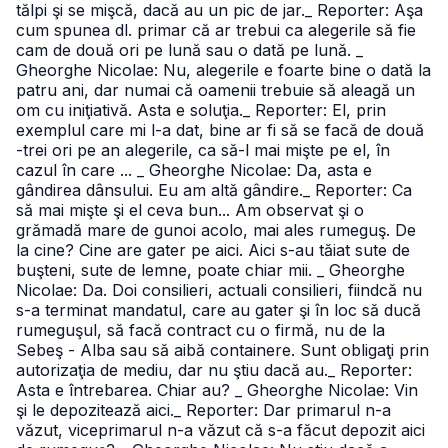
tălpi şi se mişcă, dacă au un pic de jar.
_ Reporter: Aşa
cum spunea dl. primar că ar trebui ca alegerile să fie
cam de două ori pe lună sau o dată pe lună.
_
Gheorghe Nicolae: Nu, alegerile e foarte bine o dată la
patru ani, dar numai că oamenii trebuie să aleagă un
om cu iniţiativă. Asta e soluţia.
_ Reporter: El, prin
exemplul care mi l-a dat, bine ar fi să se facă de două
-trei ori pe an alegerile, ca să-l mai mişte pe el, în
cazul în care ...
_ Gheorghe Nicolae: Da, asta e
gândirea dânsului. Eu am altă gândire.
_ Reporter: Ca
să mai mişte şi el ceva bun... Am observat şi o
grămadă mare de gunoi acolo, mai ales rumeguş. De
la cine? Cine are gater pe aici. Aici s-au tăiat sute de
buşteni, sute de lemne, poate chiar mii.
_ Gheorghe
Nicolae: Da. Doi consilieri, actuali consilieri, fiindcă nu
s-a terminat mandatul, care au gater şi în loc să ducă
rumeguşul, să facă contract cu o firmă, nu de la
Sebeş - Alba sau să aibă containere. Sunt obligaţi prin
autorizaţia de mediu, dar nu ştiu dacă au.
_ Reporter:
Asta e întrebarea. Chiar au?
_ Gheorghe Nicolae: Vin
şi le depozitează aici.
_ Reporter: Dar primarul n-a
văzut, viceprimarul n-a văzut că s-a făcut depozit aici