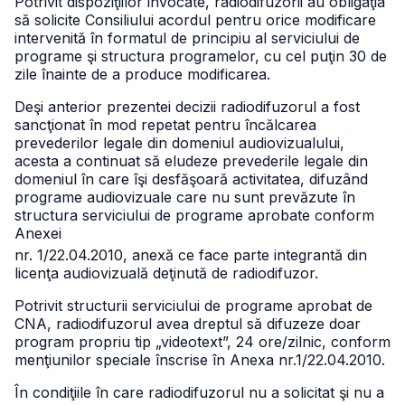
Potrivit dispoziţiilor invocate, radiodifuzorii au obligaţia
să solicite Consiliului acordul pentru orice modificare
intervenită în formatul de principiu al serviciului de
programe şi structura programelor, cu cel puţin 30 de
zile înainte de a produce modificarea.
Deşi anterior prezentei decizii radiodifuzorul a fost
sancţionat în mod repetat pentru încălcarea
prevederilor legale din domeniul audiovizualului,
acesta a continuat să eludeze prevederile legale din
domeniul în care îşi desfăşoară activitatea, difuzând
programe audiovizuale care nu sunt prevăzute în
structura serviciului de programe aprobate conform
Anexei
nr. 1/22.04.2010, anexă ce face parte integrantă din
licenţa audiovizuală deţinută de radiodifuzor.
Potrivit structurii serviciului de programe aprobat de
CNA, radiodifuzorul avea dreptul să difuzeze doar
program propriu tip „videotext”, 24 ore/zilnic, conform
menţiunilor speciale înscrise în Anexa nr.1/22.04.2010.
În condiţiile în care radiodifuzorul nu a solicitat şi nu a