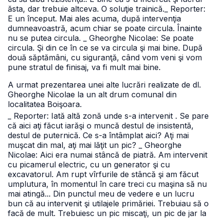
ăsta, dar trebuie altceva. O soluţie trainică.
_ Reporter:
E un început. Mai ales acuma, după intervenţia
dumneavoastră, acum chiar se poate circula. Înainte
nu se putea circula.
_ Gheorghe Nicolae: Se poate
circula. Şi din ce în ce se va circula şi mai bine. După
două săptămâni, cu siguranţă, când vom veni şi vom
pune stratul de finisaj, va fi mult mai bine.
A urmat prezentarea unei alte lucrări realizate de dl.
Gheorghe Nicolae la un alt drum comunal din
localitatea Boişoara.
_ Reporter: Iată altă zonă unde s-a intervenit . Se pare
că aici aţi făcut iarăşi o muncă destul de insistentă,
destul de puternică. Ce s-a întâmplat aici? Aţi mai
muşcat din mal, aţi mai lăţit un pic?
_ Gheorghe
Nicolae: Aici era numai stâncă de piatră. Am intervenit
cu picamerul electric, cu un generator şi cu
excavatorul. Am rupt vîrfurile de stâncă şi am făcut
umplutura, în momentul în care treci cu maşina să nu
mai atingă... Din punctul meu de vedere e un lucru
bun că au intervenit şi utilajele primăriei. Trebuiau să o
facă de mult. Trebuiesc un pic miscaţi, un pic de jar la