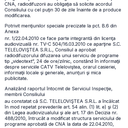
CNA, radiodifuzorii
au obligaţia să solicite acordul
Consiliului cu cel puţin 30 de zile înainte de a produce
modificarea.
Potrivit menţiunilor speciale precizate la pct. B.6 din
Anexa
nr. 1/22.04.2010 ce face parte integrantă din licenţa
audiovizuală nr. TV-C 504/16.03.2010 ce aparţine S.C.
TELELOVIŞTEA S.R.L., Consiliul a aprobat
radiodifuzorului difuzarea unui serviciu de programe
tip „videotext”, 24 de ore/zilnic, constând în informaţii
despre serviciile CATV Teleloviştea, orarul casieriei,
informaţii locale şi generale, anunţuri şi mica
publicitate.
Analizând raportul întocmit de Serviciul Inspecţie,
membrii Consiliului
au constatat că S.C. TELELOVIŞTEA S.R.L. a încălcat
în mod repetat prevederile art. 54 alin. (1) lit. e) şi (2)
din Legea audiovizualului şi ale art. 17 din Decizia nr.
488/2010, întrucât a modificat structura serviciului de
programe aprobată de CNA la data de 22.04.2010,