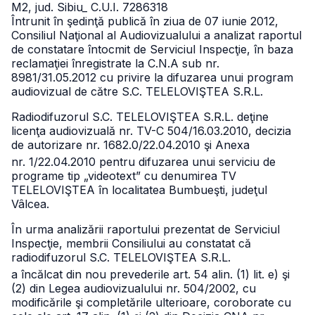
M2, jud. Sibiu
_ C.U.I. 7286318
Întrunit în şedinţă publică în ziua de 07 iunie 2012,
Consiliul Naţional al Audiovizualului a analizat raportul
de constatare întocmit de Serviciul Inspecţie, în baza
reclamaţiei înregistrate la C.N.A sub nr.
8981/31.05.2012 cu privire la difuzarea unui program
audiovizual de către S.C. TELELOVIŞTEA S.R.L.
Radiodifuzorul S.C. TELELOVIŞTEA S.R.L. deţine
licenţa audiovizuală nr. TV-C 504/16.03.2010, decizia
de autorizare nr. 1682.0/22.04.2010 şi Anexa
nr. 1/22.04.2010 pentru difuzarea unui serviciu de
programe tip „videotext” cu denumirea TV
TELELOVIŞTEA în localitatea Bumbueşti, judeţul
Vâlcea.
În urma analizării raportului prezentat de Serviciul
Inspecţie, membrii Consiliului au constatat că
radiodifuzorul S.C. TELELOVIŞTEA S.R.L.
a încălcat din nou prevederile art. 54 alin. (1) lit. e) şi
(2) din Legea audiovizualului nr. 504/2002, cu
modificările şi completările ulterioare, coroborate cu