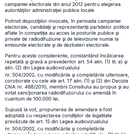
campaniei electorale din anul 2012 pentru alegerea
autorităţilor administraţiei publice locale
Potrivit dispoziţiilor invocate, în perioada campaniei
electorale, candidaţii şi reprezentanţii partidelor politice
aflate în competiţie au acces la posturile publice şi
private de radiodifuziune şi de televiziune numai la
emisiunile electorale şi de dezbateri electorale.
Pentru aceste considerente, constantând încălcarea
repetată şi gravă a prevederilor art. 54 alin. (1) lit. e) şi
alin. (2) din Legea audiovizualului
nr. 504/2002, cu modificările şi completările ulterioare,
coroborate cu cele ale
art. 17 alin. (1) şi (2) din Decizia
CNA nr. 488/2010, membrii Consiliului au propus şi au
votat sancţionarea radiodifuzorului cu amendă în
cuantum de 100.000 lei.
Supusă la vot, propunerea de amendare a fost
adoptată cu respectarea condiţiilor de legalitate
prevăzute de art. 15 din Legea audiovizualului
nr. 504/2002, cu modificările şi completările