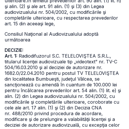
ulterioare.
În temeiul prevederilor art. 90 alin. (1) lit. h)
şi alin. (2) şi ale art. 91
alin. (1) şi (3) din Legea
audiovizualului nr. 504/2002, cu modificările şi
completările ulterioare, cu respectarea prevederilor
art. 15 din aceeaşi lege,
Consiliul Naţional al Audiovizualului adoptă
următoarea
DECIZIE:
Art. 1:
Radiodifuzorul S.C. TELELOVIŞTEA S.R.L.,
titularul licenţei audiovizuale tip „videotext” nr. TV-C
504/16.03.2010 şi al deciziei de autorizare nr.
1682.0/22.04.2010 pentru postul TV TELELOVIŞTEA
din localitatea Bumbueşti, judeţul Vâlcea, se
sancţionează cu amendă în cuantum de 100.000 lei
pentru încălcarea prevederilor art. 54 alin. (1) lit. e) şi
alin. (2) din Legea audiovizualului nr. 504/2002, cu
modificările şi completările ulterioare, coroborate cu
cele ale art. 17 alin. (1) şi (2) din Decizia CNA
nr. 488/2010 privind procedura de acordare,
modificare şi de prelungire a valabilităţii licenţei şi a
deciziei de autorizare audiovizuală, cu excepţia celor