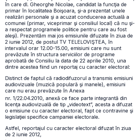
în care dl. Gheorghe Nicolae, candidat la funcţia de
primar în localitatea Boişoara, şi-a prezentat unele
realizări personale şi a acuzat conducerea actuală a
comunei (primar, viceprimar şi consiliul local) că nu şi-
a respectat programele politice pentru care au fost
aleşi).
Prezentăm mai jos emisiunile difuzate în ziua de
2 iunie 2012, de postul TV TELELOVIŞTEA, în
intervalul orar 12.00-15.00, emisiuni care nu sunt
prevăzute în structura serviciilor de programe
aprobată de Consiliu la data de 22 aprilie 2010, una
dintre acestea fiind un reportaj cu caracter electoral:
Distinct de faptul că radiodifuzorul a transmis emisiuni
audiovizuale (muzică populară şi manele), emisiuni
care nu erau prevăzute în Anexa
nr. 1/22.04.2010, anexă ce face parte integrantă din
licenţa audiovizuală de tip „videotext”, acesta a difuzat
o emisiune cu caracter electoral, fapt ce contravine şi
legislaţiei specifice campaniei electorale.
Astfel, reportajul cu caracter electoral difuzat în ziua
de 2 iunie 2012,