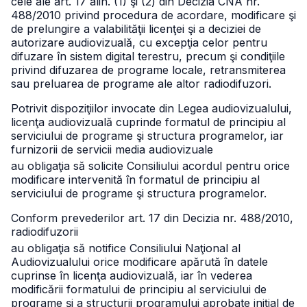
cele ale art. 17 alin. (1) şi (2) din Decizia CNA nr.
488/2010 privind procedura de acordare, modificare şi
de prelungire a valabilităţii licenţei şi a deciziei de
autorizare audiovizuală, cu excepţia celor pentru
difuzare în sistem digital terestru, precum şi condiţiile
privind difuzarea de programe locale, retransmiterea
sau preluarea de programe ale altor radiodifuzori.
Potrivit dispoziţiilor invocate din Legea audiovizualului,
licenţa audiovizuală cuprinde formatul de principiu al
serviciului de programe şi structura programelor, iar
furnizorii de servicii media audiovizuale
au obligaţia să solicite Consiliului acordul pentru orice
modificare intervenită în formatul de principiu al
serviciului de programe şi structura programelor.
Conform prevederilor art. 17 din Decizia nr. 488/2010,
radiodifuzorii
au obligaţia să notifice Consiliului Naţional al
Audiovizualului orice modificare apărută în datele
cuprinse în licenţa audiovizuală, iar în vederea
modificării formatului de principiu al serviciului de
programe şi a structurii programului aprobate iniţial de