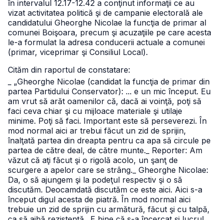
în intervalul 12.17-12.42 a conţinut informaţii ce au
vizat activitatea politică şi de campanie electorală ale
candidatului Gheorghe Nicolae la funcţia de primar al
comunei Boişoara, precum şi acuzaţiile pe care acesta
le-a formulat la adresa conducerii actuale a comunei
(primar, viceprimar şi Consiliul Local).
Cităm din raportul de constatare:
_ „Gheorghe Nicolae (candidat la funcţia de primar din
partea Partidului Conservator): ... e un mic început. Eu
am vrut să arăt oamenilor că, dacă ai voinţă, poţi să
faci ceva chiar şi cu mijloace materiale şi utilaje
minime. Poţi să faci. Important este să perseverezi.
În
mod normal aici ar trebui făcut un zid de sprijin,
înalţată partea din dreapta pentru ca apa să circule pe
partea de către deal, de către munte.
_ Reporter: Am
văzut că aţi făcut şi o rigolă acolo, un şanţ de
scurgere a apelor care se strâng.
_ Gheorghe Nicolae:
Da, o să ajungem şi la podeţul respectiv şi o să
discutăm. Deocamdată discutăm ce este aici. Aici s-a
început digul acesta de piatră. În mod normal aici
trebuie un zid de sprijin cu armătură, făcut şi cu talpă,
ca să aibă rezistenţă.. E bine că s-a încercat şi lucrul