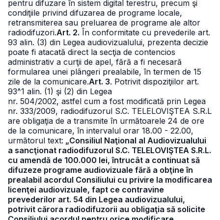
pentru difuzare în sistem digital terestru, precum şi
condiţiile privind difuzarea de programe locale,
retransmiterea sau preluarea de programe ale altor
radiodifuzori.
Art. 2.
În conformitate cu prevederile art.
93 alin. (3) din Legea audiovizualului, prezenta decizie
poate fi atacată direct la secţia de contencios
administrativ a curţii de apel, fără a fi necesară
formularea unei plângeri prealabile, în termen de 15
zile de la comunicare.
Art. 3
. Potrivit dispoziţiilor art.
93^1 alin. (1) şi (2) din Legea
nr. 504/2002, astfel cum a fost modificată prin Legea
nr. 333/2009, radiodifuzorul S.C. TELELOVIŞTEA S.R.L
are obligaţia de a transmite în următoarele 24 de ore
de la comunicare, în intervalul orar 18.00 - 22.00,
următorul text:
„Consiliul Naţional al Audiovizualului
a sancţionat radiodifuzorul S.C. TELELOVIŞTEA S.R.L.
cu amendă de 100.000 lei, întrucât a continuat să
difuzeze programe audiovizuale fără a obţine în
prealabil acordul Consiliului cu privire la modificarea
licenţei audiovizuale, fapt ce contravine
prevederilor art. 54 din Legea audiovizualului,
potrivit cărora radiodifuzorii au obligaţia să solicite
Consiliului acordul pentru orice modificare