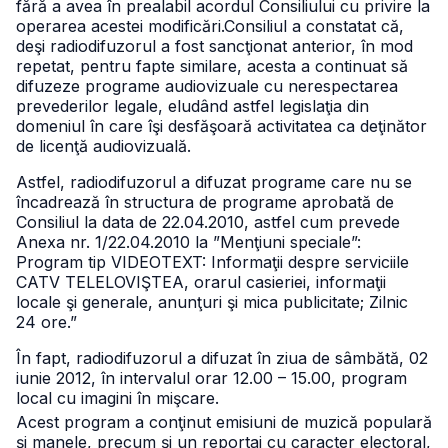
fără a avea în prealabil acordul Consiliului cu privire la
operarea acestei modificări.
Consiliul a constatat că,
deşi radiodifuzorul a fost sancţionat anterior, în mod
repetat, pentru fapte similare, acesta a continuat să
difuzeze programe audiovizuale cu nerespectarea
prevederilor legale, eludând astfel legislaţia din
domeniul în care îşi desfăşoară activitatea ca deţinător
de licenţă audiovizuală.
Astfel, radiodifuzorul a difuzat programe care nu se
încadrează în structura de programe aprobată de
Consiliul la data de 22.04.2010, astfel cum prevede
Anexa nr. 1/22.04.2010 la ”Menţiuni speciale”:
Program tip VIDEOTEXT: Informaţii despre serviciile
CATV TELELOVIŞTEA, orarul casieriei, informaţii
locale şi generale, anunţuri şi mica publicitate; Zilnic
24 ore.”
În fapt, radiodifuzorul a difuzat în ziua de sâmbătă, 02
iunie 2012, în intervalul orar 12.00 – 15.00, program
local cu imagini în mişcare.
Acest program a conţinut emisiuni de muzică populară
şi manele, precum şi un reportaj cu caracter electoral,