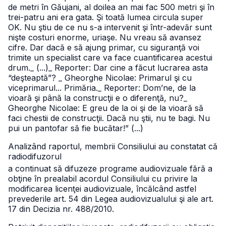
de metri în Găujani, al doilea an mai fac 500 metri şi în
trei-patru ani era gata. Şi toată lumea circula super
OK. Nu ştiu de ce nu s-a intervenit şi într-adevăr sunt
nişte costuri enorme, uriaşe. Nu vreau să avansez
cifre. Dar dacă e să ajung primar, cu siguranţă voi
trimite un specialist care va face cuantificarea acestui
drum.
_ (...)
_ Reporter: Dar cine a făcut lucrarea asta
“deşteaptă”?
_ Gheorghe Nicolae: Primarul şi cu
viceprimarul... Primăria.
_ Reporter: Dom’ne, de la
vioară şi până la construcţii e o diferenţă, nu?
_
Gheorghe Nicolae: E greu de la oi şi de la vioară să
faci chestii de construcţii. Dacă nu ştii, nu te bagi. Nu
pui un pantofar să fie bucătar!” (...)
Analizând raportul, membrii Consiliului au constatat că
radiodifuzorul
a continuat să difuzeze programe audiovizuale fără a
obţine în prealabil acordul Consiliului cu privire la
modificarea licenţei audiovizuale, încălcând astfel
prevederile art. 54 din Legea audiovizualului şi ale art.
17 din Decizia
nr. 488/2010.