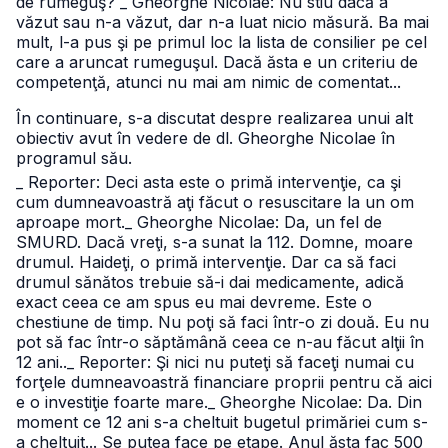
de rumeguş?
_ Gheorghe Nicolae: Nu stiu dacă a
văzut sau n-a văzut, dar n-a luat nicio măsură. Ba mai
mult, l-a pus şi pe primul loc la lista de consilier pe cel
care a aruncat rumeguşul. Dacă ăsta e un criteriu de
competenţă, atunci nu mai am nimic de comentat...
În continuare, s-a discutat despre realizarea unui alt
obiectiv avut în vedere de dl. Gheorghe Nicolae în
programul său.
_ Reporter: Deci asta este o primă intervenţie, ca şi
cum dumneavoastră aţi făcut o resuscitare la un om
aproape mort.
_ Gheorghe Nicolae: Da, un fel de
SMURD. Dacă vreţi, s-a sunat la 112. Domne, moare
drumul. Haideţi, o primă intervenţie. Dar ca să faci
drumul sănătos trebuie să-i dai medicamente, adică
exact ceea ce am spus eu mai devreme. Este o
chestiune de timp. Nu poţi să faci într-o zi două. Eu nu
pot să fac într-o săptămână ceea ce n-au făcut alţii în
12 ani..
_ Reporter: Şi nici nu puteţi să faceţi numai cu
forţele dumneavoastră financiare proprii pentru că aici
e o investiţie foarte mare.
_ Gheorghe Nicolae: Da. Din
moment ce 12 ani s-a cheltuit bugetul primăriei cum s-
a cheltuit... Se putea face pe etape. Anul ăsta fac 500