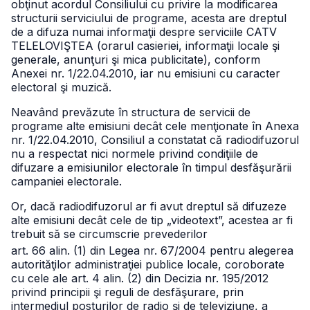
obţinut acordul Consiliului cu privire la modificarea
structurii serviciului de programe, acesta are dreptul
de a difuza numai informaţii despre serviciile CATV
TELELOVIŞTEA (orarul casieriei, informaţii locale şi
generale, anunţuri şi mica publicitate), conform
Anexei nr. 1/22.04.2010, iar nu emisiuni cu caracter
electoral şi muzică.
Neavând prevăzute în structura de servicii de
programe alte emisiuni decât cele menţionate în Anexa
nr. 1/22.04.2010, Consiliul a constatat că radiodifuzorul
nu a respectat nici normele privind condiţiile de
difuzare a emisiunilor electorale în timpul desfăşurării
campaniei electorale.
Or, dacă radiodifuzorul ar fi avut dreptul să difuzeze
alte emisiuni decât cele de tip „videotext”, acestea ar fi
trebuit să se circumscrie prevederilor
art. 66 alin. (1) din Legea nr. 67/2004 pentru alegerea
autorităţilor administraţiei publice locale, coroborate
cu cele ale art. 4 alin. (2) din Decizia nr. 195/2012
privind principii şi reguli de desfăşurare, prin
intermediul posturilor de radio şi de televiziune, a