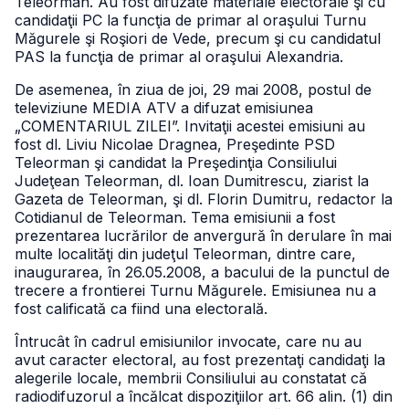
Teleorman. Au fost difuzate materiale electorale şi cu
candidaţii PC la funcţia de primar al oraşului Turnu
Măgurele şi Roşiori de Vede, precum şi cu candidatul
PAS la funcţia de primar al oraşului Alexandria.
De asemenea, în ziua de joi, 29 mai 2008, postul de
televiziune MEDIA ATV a difuzat emisiunea
„COMENTARIUL ZILEI”. Invitaţii acestei emisiuni au
fost dl. Liviu Nicolae Dragnea, Preşedinte PSD
Teleorman şi candidat la Preşedinţia Consiliului
Judeţean Teleorman, dl. Ioan Dumitrescu, ziarist la
Gazeta de Teleorman, şi dl. Florin Dumitru, redactor la
Cotidianul de Teleorman. Tema emisiunii a fost
prezentarea lucrărilor de anvergură în derulare în mai
multe localităţi din judeţul Teleorman, dintre care,
inaugurarea, în 26.05.2008, a bacului de la punctul de
trecere a frontierei Turnu Măgurele. Emisiunea nu a
fost calificată ca fiind una electorală.
Întrucât în cadrul emisiunilor invocate, care nu au
avut caracter electoral, au fost prezentaţi candidaţi la
alegerile locale, membrii Consiliului au constatat că
radiodifuzorul a încălcat dispoziţiilor art. 66 alin. (1) din