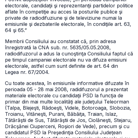
electorale, candidaţii şi reprezentanţii partidelor politice
aflate în competiţie au acces la posturile publice şi
private de radiodifuziune şi de televiziune numai la
emisiunile şi dezbaterile electorale, în condiţiile art. 63,
64 şi 65.”
Membrii Consiliului au constatat că, prin adresa
înregistrată la CNA sub. nr. 5635/05.05.2008,
radiodifuzorul a adus la cunoştinţa Consiliului faptul că
pe timpul campaniei electorale nu va difuza emisiuni
electorale, astfel cum sunt definite de art. 64 din
Legea nr. 67/2004.
Cu toate acestea, în emisiunile informative difuzate în
perioada 05 - 28 mai 2008, radidifuzorul a prezentat
materiale electorale cu candidaţii PSD la funcţia de
primar din mai multe localităţi ale judeţului Teleorman
(Talpa, Blejeşti, Rădoeşti, Videle, Botoroaga, Slobozia,
Troianu, Vităneşti, Purani, Băbăiţa, Traian, Islaz,
Tătărăştii de Sus, Tătărăştii de Jos, Ciolăneşti, Stejaru,
Drăcşănei Ciuperceni, Roşiori de Vede), precum şi cu
candidatul PSD la Preşedinţia Consiliului Judeţean