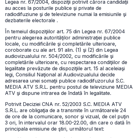
Legea nr. 67/2004, dispoziţii potrivit cărora candidaţii
au acces la posturile publice şi private de
radiodifuziune şi de televiziune numai la emisiunile şi
dezbaterile electorale .
În temeiul dispoziţiilor art. 75 din Legea nr. 67/2004
pentru alegerea autorităţilor administraţiei publice
locale, cu modificările şi completările ulterioare,
coroborate cu ale art. 91 alin. (1) şi (2) din Legea
audiovizualului nr. 504/2002, cu modificările şi
completările ulterioare, cu respectarea condiţiilor de
legalitate prevăzute de dispoziţiile art. 15 al aceleiaşi
legi, Consiliul Naţional al Audiovizualului decide
adresarea unei somaţii publice radiodifuzorului S.C.
MEDIA ATV S.R.L. pentru postul de televiziune MEDIA
ATV şi dispune intrarea de îndată în legalitate.
Potrivit Deciziei CNA nr. 52/2003 S.C. MEDIA ATV
S.R.L. are obligaţia de a transmite în următoarele 24
de ore de la comunicare, sonor şi vizual, de cel puţin
3 ori, în intervalul orar 18.00-22.00, din care o dată în
principala emisiune de ştiri, următorul text: