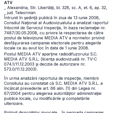
ATV
_ Alexandria, Str. Libertăţii, bl. 328, sc. A, et. 6, ap. 32,
_ jud. Teleorman
Întrunit în şedinţă publică în ziua de 13 iunie 2008,
Consiliul Naţional al Audiovizualului a analizat raportul
întocmit de Serviciul Inspecţie, în baza reclamaţiei nr.
7487/30.05.2008, cu privire la respectarea de către
postul de televiziune MEDIA ATV a normelor privind
desfăşurarea campaniei electorale pentru alegerile
locale ce au avut loc în data de 1 iunie 2008.
Postul MEDIA ATV aparţine radiodifuzorului S.C.
MEDIA ATV S.R.L. (licenţa audiovizuală nr. TV-C
074.1/11.12.2003 şi decizia de autorizare nr.
573.0/11.12.2003).
În urma analizării raportului de inspecţie, membrii
Consiliului au constatat că S.C. MEDIA ATV S.R.L. a
încălcat prevederile art. 66 alin. (1) din Legea nr.
67/2004 pentru alegerea autorităţilor administraţiei
publice locale, cu modificările şi completările
ulterioare.
Potrivit dispoziţiilor invocate, „în perioada campaniei