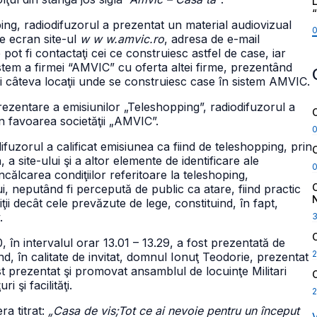
L
pping, radiodifuzorul a prezentat un material audiovizual
e ecran site-ul
w w w.amvic.ro
, adresa de e-mail
ot fi contactaţi cei ce construiesc astfel de case, iar
em a firmei “AMVIC” cu oferta altei firme, prezentând
i câteva locaţii unde se construiesc case în sistem AMVIC.
rezentare a emisiunilor „Teleshopping”, radiodifuzorul a
n favoarea societăţii „AMVIC”.
ifuzorul a calificat emisiunea ca fiind de teleshopping, prin
 site-ului şi a altor elemente de identificare ale
ălcarea condiţiilor referitoare la teleshoping,
ui, neputând fi percepută de public ca atare, fiind practic
ţii decât cele prevăzute de lege, constituind, în fapt,
.
, în intervalul orar 13.01 – 13.29, a fost prezentată de
2
, în calitate de invitat, domnul Ionuţ Teodorie, prezentat
st prezentat şi promovat ansamblul de locuinţe Militari
 şi facilităţi.
2
ra titrat:
„Casa de vis;Tot ce ai nevoie pentru un început