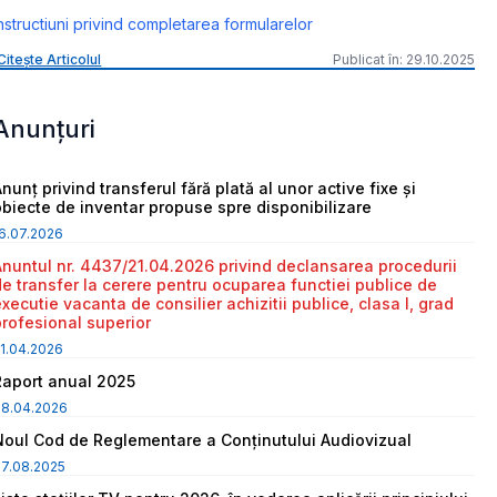
nstructiuni privind completarea formularelor
Citește Articolul
Publicat în: 29.10.2025
Anunțuri
nunț privind transferul fără plată al unor active fixe și
obiecte de inventar propuse spre disponibilizare
6.07.2026
Anuntul nr. 4437/21.04.2026 privind declansarea procedurii
de transfer la cerere pentru ocuparea functiei publice de
executie vacanta de consilier achizitii publice, clasa I, grad
profesional superior
1.04.2026
Raport anual 2025
08.04.2026
Noul Cod de Reglementare a Conținutului Audiovizual
7.08.2025