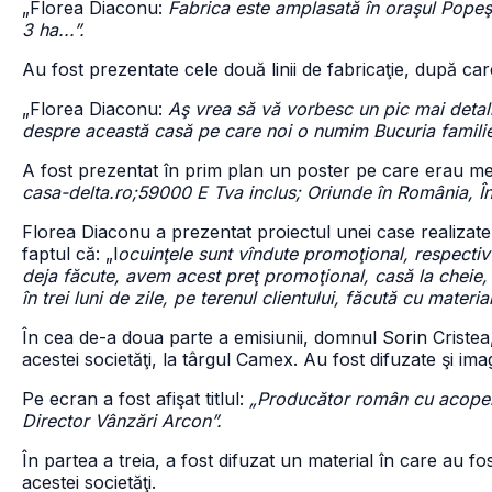
„Florea Diaconu:
Fabrica este amplasată în oraşul Popeş
3 ha...”.
Au fost prezentate cele două linii de fabricaţie, după ca
„Florea Diaconu:
Aş vrea să vă vorbesc un pic mai detal
despre această casă pe care noi o numim Bucuria familie
A fost prezentat în prim plan un poster pe care erau m
casa-delta.ro;
59000 E Tva inclus; Oriunde în România, În
Florea Diaconu a prezentat proiectul unei case realizate
faptul că: „l
ocuinţele sunt vîndute promoţional, respecti
deja făcute, avem acest preţ promoţional, casă la cheie, c
în trei luni de zile, pe terenul clientului, făcută cu materi
În cea de-a doua parte a emisiunii, domnul Sorin Criste
acestei societăţi, la târgul Camex. Au fost difuzate şi ima
Pe ecran a fost afişat titlul:
„Producător român cu acoper
Director Vânzări Arcon”.
În partea a treia, a fost difuzat un material în care au f
acestei societăţi.