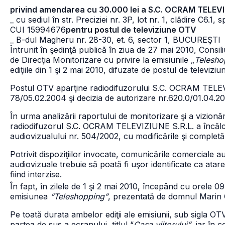
privind amendarea cu 30.000 lei a S.C. OCRAM TELEVI
_ cu sediul în str. Preciziei nr. 3P, lot nr. 1, clădire C6.1
CUI 15994676
pentru postul de televiziune OTV
_ B-dul Magheru nr. 28-30, et. 6, sector 1, BUCUREŞTI
Întrunit în şedinţă publică în ziua de 27 mai 2010, Consili
de Direcţia Monitorizare cu privire la emisiunile „
Telesho
ediţiile din 1 şi 2 mai 2010, difuzate de postul de televizi
Postul OTV aparţine radiodifuzorului S.C. OCRAM TELEVI
78/05.02.2004 şi decizia de autorizare nr.620.0/01.04.2
În urma analizării raportului de monitorizare şi a vizionăr
radiodifuzorul S.C. OCRAM TELEVIZIUNE S.R.L. a încălcat p
audiovizualului nr. 504/2002, cu modificările şi completăr
Potrivit dispoziţiilor invocate, comunicările comerciale au
audiovizuale trebuie să poată fi uşor identificate ca ata
fiind interzise.
În fapt, în zilele de 1 şi 2 mai 2010, începând cu orele 0
emisiunea
“Teleshopping”
, prezentată de domnul Marin 
Pe toată durata ambelor ediţii ale emisiunii, sub sigla OT
partea de sus a ecranului, titlul “
Casa viitorului”
, iar în 