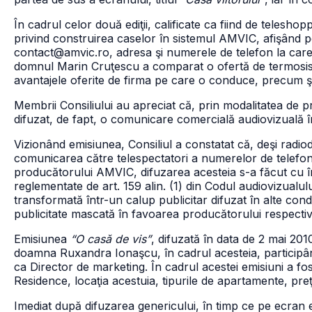
În cadrul celor două ediţii, calificate ca fiind de telesho
privind construirea caselor în sistemul AMVIC, afişând p
contact@amvic.ro, adresa şi numerele de telefon la care p
domnul Marin Cruţescu a comparat o ofertă de termosist
avantajele oferite de firma pe care o conduce, precum ş
Membrii Consiliului au apreciat că, prin modalitatea de p
difuzat, de fapt, o comunicare comercială audiovizuală î
Vizionând emisiunea, Consiliul a constatat că, deşi radiod
comunicarea către telespectatori a numerelor de telefon, a
producătorului AMVIC, difuzarea acesteia s-a făcut cu înc
reglementate de art. 159 alin. (1) din Codul audiovizualul
transformată într-un calup publicitar difuzat în alte condi
publicitate mascată în favoarea producătorului respectiv
Emisiunea
“O casă de vis”
, difuzată în data de 2 mai 2010
doamna Ruxandra Ionaşcu, în cadrul acesteia, participând
ca Director de marketing. În cadrul acestei emisiuni a fo
Residence, locaţia acestuia, tipurile de apartamente, preţuri
Imediat după difuzarea genericului, în timp ce pe ecran e