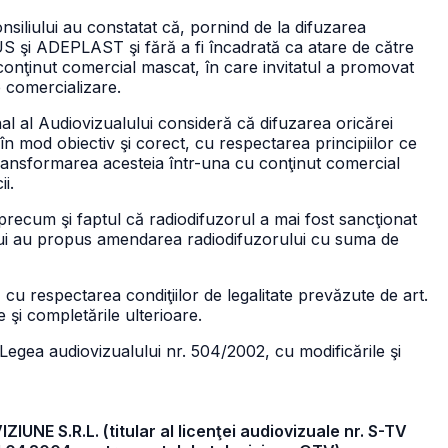
nsiliului au constatat că, pornind de la difuzarea
 şi ADEPLAST şi fără a fi încadrată ca atare de către
conţinut comercial mascat, în care invitatul a promovat
e comercializare.
onal al Audiovizualului consideră că difuzarea oricărei
 în mod obiectiv şi corect, cu respectarea principiilor ce
ransformarea acesteia într-una cu conţinut comercial
i.
precum şi faptul că radiodifuzorul a mai fost sancţionat
ului au propus amendarea radiodifuzorului cu suma de
 respectarea condiţiilor de legalitate prevăzute de art.
 şi completările ulterioare.
) din Legea audiovizualului nr. 504/2002, cu modificările şi
IUNE S.R.L. (titular al licenţei audiovizuale nr. S-TV