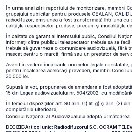
În urma analizării raportului de monitorizare, membrii Co
grupajului publicitar pentru produsele GEALAN, CALIDUS
radiodifuzor, emisiunea a fost transformată într-una cu 
calităţile respectivelor produse, precum şi modalităţile d
În calitate de garant al interesului public, Consiliul Naţi
informaţii către publicul telespectator trebuie să se facă
trebuie să guverneze o comunicare audiovizuală, fără t
mascat pentru o marcă, firmă sau un prestator de servici
Având în vedere încălcările normelor legale constatate, 
pentru încălcarea aceloraşi prevederi, membrii Consili
30.000 lei.
Supusă la vot, propunerea de amendare a fost adoptată cu
15 din Legea audiovizualului nr. 504/2002, cu modificările
În temeiul dispoziţiilor art. 90 alin. (1) lit. g) şi alin. (2
completările ulterioare,
Consiliul Naţional al Audiovizualului adoptă următoarea
DECIZIE:Articol unic: Radiodifuzorul S.C. OCRAM TELEVIZ