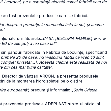
ti-Leordeni, pe o suprafaţă alocată numai fabricii cam de
re au fost prezentate produsele care se fabrică.
iat despre o promoţie în momentul ăsta la noi, şi anume
i.”
enţionate următoarele:
„CASA „BUCURIA FAMILIEI
;
w w w.
 90 de zile poţi avea casa ta!”
 din panouri fabricate în Fabrica de Locuinţe, specificând
v primele 20 de case, nu v-ascund faptul că vreo 10 sunt
omplet finisată(...). Această clădire este realizată de noi
ale din cea mai bună calitate”.
a, Director de vânzări ARCON, a prezentat produsele
gini de la montarea hidroizolaţiei pe o clădire.
ire europeană”,
precum şi informaţia:
„Sorin Cristea
ost prezentate produsele ADEPLAST şi site-ul oficial al