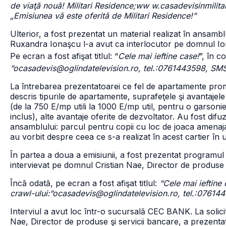
de viaţă nouă! Militari Residence;
ww w.casadevisinmilitar
„Emisiunea vă este oferită de Militari Residence!”
Ulterior, a fost prezentat un material realizat în ansamb
Ruxandra Ionaşcu l-a avut ca interlocutor pe domnul Io
Pe ecran a fost afişat titlul: “
Cele mai ieftine case!
”, în c
“ocasadevis@oglindatelevision.ro, tel.:0761443598, SM
La întrebarea prezentatoarei ce fel de apartamente prom
descris tipurile de apartamente, suprafeţele şi avantajele
(de la 750 E/mp utili la 1000 E/mp util, pentru o garson
inclus), alte avantaje oferite de dezvoltator. Au fost difu
ansamblului: parcul pentru copii cu loc de joaca amenajat
au vorbit despre ceea ce s-a realizat în acest cartier în ul
În partea a doua a emisiunii, a fost prezentat programul 
intervievat pe domnul Cristian Nae, Director de produse ş
Încă odată, pe ecran a fost afişat titlul:
“Cele mai ieftine 
crawl-ului:“ocasadevis@oglindatelevision.ro, tel.:076
Interviul a avut loc într-o sucursală CEC BANK. La soli
Nae, Director de produse şi servicii bancare, a prezent