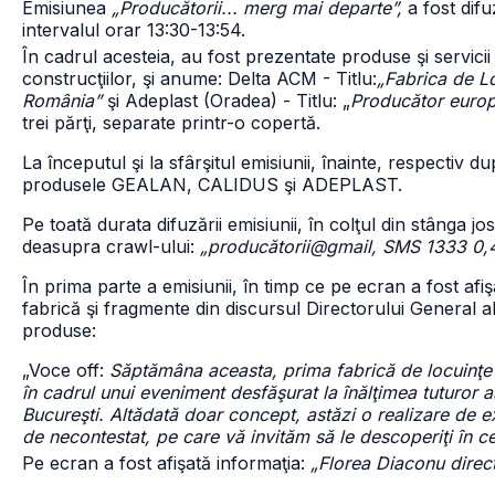
Emisiunea
„Producătorii... merg mai departe”,
a fost difu
intervalul orar 13:30-13:54.
În cadrul acesteia, au fost prezentate produse şi servici
construcţiilor, şi anume: Delta ACM - Titlu:
„Fabrica de L
România”
şi Adeplast (Oradea) - Titlu: „
Producător europ
trei părţi, separate printr-o copertă.
La începutul şi la sfârşitul emisiunii, înainte, respectiv 
produsele GEALAN, CALIDUS şi ADEPLAST.
Pe toată durata difuzării emisiunii, în colţul din stânga jos
deasupra crawl-ului:
„producătorii@gmail, SMS 1333 0,
În prima parte a emisiunii, în timp ce pe ecran a fost afişa
fabrică şi fragmente din discursul Directorului General al
produse:
„Voce off:
Săptămâna aceasta, prima fabrică de locuinţe
în cadrul unui eveniment desfăşurat la înălţimea tuturor aşt
Bucureşti. Altădată doar concept, astăzi o realizare de e
de necontestat, pe care vă invităm să le descoperiţi în c
Pe ecran a fost afişată informaţia:
„Florea Diaconu dire