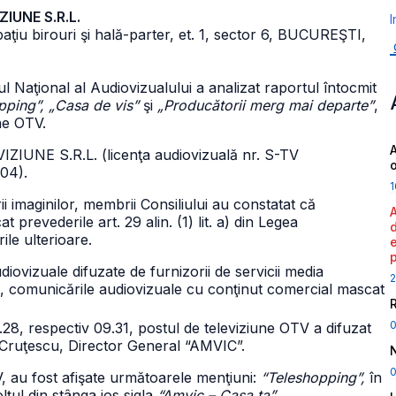
ZIUNE S.R.L.
I
, spaţiu birouri şi hală-parter, et. 1, sector 6, BUCUREŞTI,
ul Naţional al Audiovizualului a analizat raportul întocmit
pping”, „Casa de vis”
şi
„Producătorii merg mai departe”
,
une OTV.
A
ZIUNE S.R.L. (licenţa audiovizuală nr. S-TV
004).
1
ii imaginilor, membrii Consiliului au constatat că
revederile art. 29 alin. (1) lit. a) din Legea
ile ulterioare.
diovizuale difuzate de furnizorii de servicii media
2
re, comunicările audiovizuale cu conţinut comercial mascat
9.28, respectiv 09.31, postul de televiziune OTV a difuzat
Cruţescu, Director General “AMVIC”.
0
V, au fost afişate următoarele menţiuni:
“Teleshopping”,
în
colţul din stânga jos sigla
“Amvic – Casa ta”
.