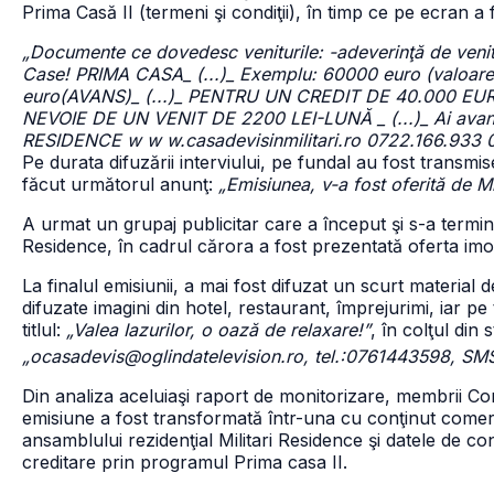
Prima Casă II (termeni şi condiţii), în timp ce pe ecran a 
„Documente ce dovedesc veniturile: -adeverinţă de venit; f
Case! PRIMA CASA_ (...)_ Exemplu: 60000 euro (valoare 
euro(AVANS)_ (...)_ PENTRU UN CREDIT DE 40.000 
NEVOIE DE UN VENIT DE 2200 LEI-LUNĂ _ (...)_ Ai avansu
RESIDENCE w w w.casadevisinmilitari.ro 0722.166.933 07
Pe durata difuzării interviului, pe fundal au fost transmis
făcut următorul anunţ:
„Emisiunea, v-a fost oferită de Mi
A urmat un grupaj publicitar care a început şi s-a termin
Residence, în cadrul cărora a fost prezentată oferta imob
La finalul emisiunii, a mai fost difuzat un scurt materia
difuzate imagini din hotel, restaurant, împrejurimi, iar pe 
titlul:
„Valea Iazurilor, o oază de relaxare!”
, în colţul din 
„ocasadevis@oglindatelevision.ro, tel.:0761443598, S
Din analiza aceluiaşi raport de monitorizare, membrii Cons
emisiune a fost transformată într-una cu conţinut comer
ansamblului rezidenţial Militari Residence şi datele de 
creditare prin programul Prima casa II.