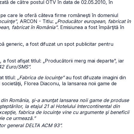
zată de către postul OTV în data de 02.05.2010, în
i pe care le oferă câteva firme româneşti în domeniul
ocuinţe”
, ARCON - Titlu: „
Producător european, fabricat în
ean, fabricat în România”
. Emisiunea a fost împărţită în
după generic, a fost difuzat un spot publicitar pentru
, a fost afişat titlul: „Producătorii merg mai departe”, iar
42 Euro/SMS”.
t titlul:
„Fabrica de locuinţe”
au fost difuzate imagini din
 societăţii, Florea Diaconu, la lansarea noii game de
 din România, şi-a anunţat lansarea noii game de produse
eptărilor, la etajul 21 al Hotelului Intercontinental din
xcepţie, fabrica de locuinţe vine cu argumente şi beneficii
ele ce urmează.”
ctor general DELTA ACM 93”.