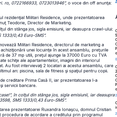
i. ro
,
0722166933, 0723013946”,
o voce din off anunţa:
lul rezidenţial Militari Residence, unde prezentatoarea
nuţ Teodorie, Director de Marketing.
olţul din stânga jos, sigla emisiunii, iar deasupra crawl-ului:
S 1333/0,43 Euro-SMS”.
ovează Militari Residence, directorul de marketing a
 achiziţionării unei locuinţe în acest ansamblu, preţurile
ieră de 37 mp utili, preţul ajunge la 37000 Euro cu TVA
zate schiţe ale apartamentelor, imagini din interiorul
. Au fost intervievaţi 2 locatari ai acestui ansamblu, care
timul an: piscina, sala de fitness şi spaţiul pentru copii.
de creditare Prima Casă II, iar prezentatoarea l-a
i servicii bancare.
case!”, în colţul din stânga jos, sigla emisiunii, iar deasupra
2
1443598, SMS 1333/0,43 Euro-SMS”.
citarea prezentatoarei Ruxandra Ionaşcu, domnul Cristian
2
at procedura de acordare a creditului prin programul