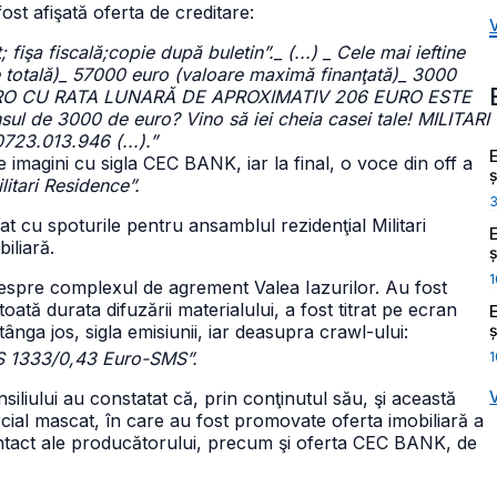
fost afişată oferta de creditare:
işa fiscală;copie după buletin”._ (...) _ Cele mai ieftine
totală)_ 57000 euro (valoare maximă finanţată)_ 3000
EURO CU RATA LUNARĂ DE APROXIMATIV 206 EURO ESTE
l de 3000 de euro? Vino să iei cheia casei tale! MILITARI
23.013.946 (...).”
e imagini cu sigla CEC BANK, iar la final, o voce din off a
ș
litari Residence”.
at cu spoturile pentru ansamblul rezidenţial Militari
iliară.
ș
1
l despre complexul de agrement Valea Iazurilor. Au fost
toată durata difuzării materialului, a fost titrat pe ecran
ș
stânga jos, sigla emisiunii, iar deasupra crawl-ului:
MS 1333/0,43 Euro-SMS”.
1
iliului au constatat că, prin conţinutul său, şi această
cial mascat, în care au fost promovate oferta imobiliară a
contact ale producătorului, precum şi oferta CEC BANK, de