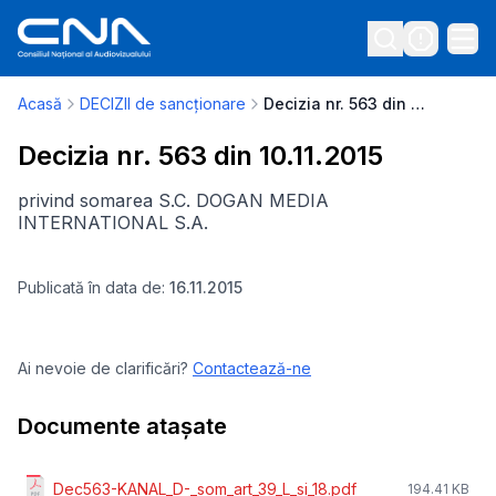
Acasă
DECIZII de sancționare
Decizia nr. 563 din 10.11.2015
Decizia nr. 563 din 10.11.2015
privind somarea S.C. DOGAN MEDIA
INTERNATIONAL S.A.
Publicată în data de:
16.11.2015
Ai nevoie de clarificări?
Contactează-ne
Documente atașate
Dec563-KANAL_D-_som_art_39_L_si_18.pdf
194.41 KB