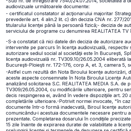
-Sub nr. de înregistrare 7540/24.07.2014, societatea a dep
audiovizuale următoarele documente:
- certificatul constatator al acţionarului majoritar Str
prevederile art. 4 alin.2 lit. c) din decizia CNA nr. 277/20
titularului licenţei până la persoană fizică;
- decizia de au
serviciului de programe cu denumirea REALITATEA TV în
-S-a constatat că nici datele din decizia de autorizare a
intervenite pe parcurs în licenţa audiovizuală, respectiv s
autorizare sediul social al societăţii este în Bucureşti, Spl
licenţa audiovizuală nr. TV309.10/26.05.2004 eliberată la
Bucureşti-Ploieşti nr. 172-176, corp A, et. 3, camera 5, s
-Astfel cum rezultă din Nota Biroului licenţe autorizări, da
aceste aspecte consemnate în Nota Biroului Licenţe Autor
analizând solicitarea S.C. REALITATEA MEDIA S.A. de prelu
TV309/26.05.2004, cu modificările ulterioare, pentru 
decis respingerea ei, având în vedere dispoziţiile art. 20 a
completările ulterioare.
-Potrivit normei invocate, "în caz
documente într-o formă inadecvată, Biroul licenţe autoriz
comunicându-i acestuia documentele necesare pentru ace
prezentate. Completarea dosarului în condiţiile precizate
15 zile înainte de expirarea duratei de valabilitate a lice
prelungirii licenţei şi termenele de depunere se certifică s