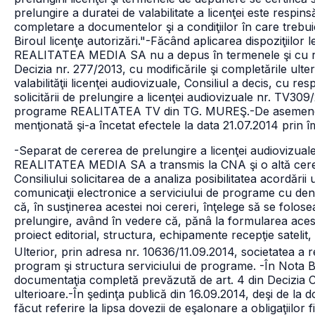
prelungire a duratei de valabilitate a licenţei este respin
completare a documentelor şi a condiţiilor în care treb
Biroul licenţe autorizări."
-Făcând aplicarea dispoziţiilor 
REALITATEA MEDIA SA nu a depus în termenele şi cu respe
Decizia nr. 277/2013, cu modificările şi completările ul
valabilităţii licenţei audiovizuale, Consiliul a decis, cu r
solicitării de prelungire a licenţei audiovizuale nr. TV309
programe REALITATEA TV din TG. MUREŞ.
-De asemenea
menţionată şi-a încetat efectele la data 21.07.2014 prin 
-Separat de cererea de prelungire a licenţei audiovizual
REALITATEA MEDIA SA a transmis la CNA şi o altă cerer
Consiliului solicitarea de a analiza posibilitatea acordări
comunicaţii electronice a serviciului de programe cu de
că, în susţinerea acestei noi cereri, înţelege să se folos
prelungire, având în vedere că, pănâ la formularea aceste
proiect editorial, structura, echipamente recepţie satelit, 
Ulterior, prin adresa nr. 10636/11.09.2014, societatea a r
program şi structura serviciului de programe.
-În Nota B
documentaţia completă prevăzută de art. 4 din Decizia C
ulterioare.
-În şedinţa publică din 16.09.2014, deşi de la d
făcut referire la lipsa dovezii de eşalonare a obligaţiilor f