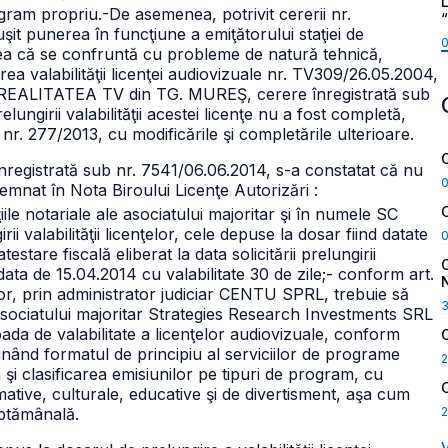
L
gram propriu.
-De asemenea, potrivit cererii nr.
it punerea în funcţiune a emiţătorului staţiei de
ea că se confruntă cu probleme de natură tehnică,
rea valabilităţii licenţei audiovizuale nr. TV309/26.05.2004,
me REALITATEA TV din TG. MUREŞ, cerere înregistrată sub
ngirii valabilităţii acestei licenţe nu a fost completă,
a nr. 277/2013, cu modificările şi completările ulterioare.
înregistrată sub nr. 7541/06.06.2014, s-a constatat că nu
mnat în Nota Biroului Licenţe Autorizări :
iile notariale ale asociatului majoritar şi în numele SC
i valabilităţii licenţelor, cele depuse la dosar fiind datate
atestare fiscală eliberat la data solicitării prelungirii
a data de 15.04.2014 cu valabilitate 30 de zile;
- conform art.
elor, prin administrator judiciar CENTU SPRL, trebuie să
asociatului majoritar Strategies Research Investments SRL
ioada de valabilitate a licenţelor audiovizuale, conform
ţinând formatul de principiu al serviciilor de programe
2
 clasificarea emisiunilor pe tipuri de program, cu
ative, culturale, educative şi de divertisment, aşa cum
2
ăptămânală.