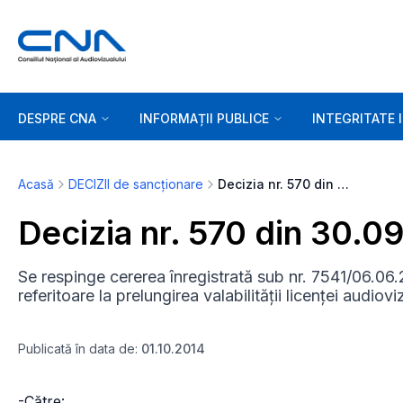
DESPRE CNA
INFORMAȚII PUBLICE
INTEGRITATE 
Acasă
DECIZII de sancționare
Decizia nr. 570 din 30.09.2014
Decizia nr. 570 din 30.0
Se respinge cererea înregistrată sub nr. 7541/06.
referitoare la prelungirea valabilității licenței audi
Publicată în data de:
01.10.2014
-Către: