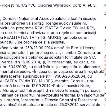
-Ploieşti nr. 172-176, Clădirea Willbrook,
corp A, et. 3,
I
 Consiliul Naţional al Audiovizualului a luat în discuţie
 prelungirea valabilităţii licenţei audiovizuale nr.
serviciul de programe REALITATEA TV din TG. MUREŞ,
 unei licenţei audiovizuale prin reţele de comunicaţii
irea REALITATEA TV în TG. MUREŞ, ambele cereri
A
nctul 3 pe ordinea de zi a şedinţei.
lizând Nota
nr. 259/23.09.2014 emisă de Biroul Licenţe
1
isă la punctul 5 pe ordinea de zi), membrii Consiliului au
e soluţionare a celor două solicitări formulate de S.C.
bal din 16.09.2014, şi, în consecinţă, au decis, cu
 nr. 504/2002, cu modificările şi completările ulterioare,
umentul respectiv.
-În ceea ce priveşte cererea înregistrată
2
ităţii licenţei audiovizuale nr. TV309/26.05.2004, cu
REALITATEA TV din TG. MUREŞ, membrii Consiliului au
tocmită la data de 12.09.2014.
-Potrivit acestei Note,
Mureş a fost întreruptă din motive tehnice, în perioada
nfirmat de raportul inspectorului teritorial. Din raportul de
 Harghita, înregistrat la Direcţia Control şi Digitalizare-
0
la verificările efectuate în data de 25.07.2014 serviciul de