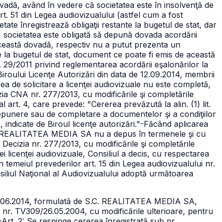
ovadă, având în vedere că societatea este în insolvenţă de
rt. 51 din Legea audiovizualului (astfel cum a fost
etate înregistrează obligaţii restante la bugetul de stat, dar
a, societatea este obligată să depună dovada acordării
ceastă dovadă, respectiv nu a putut prezenta un
la bugetul de stat, document ce poate fi emis de această
 29/2011 privind reglementarea acordării eşalonărilor la
roului Licenţe Autorizări din data de 12.09.2014, membrii
a de solicitare a licenţei audiovizuale nu este completă,
zia CNA nr. 277/2013, cu modificările şi completările
al art. 4, care prevede: "Cererea prevăzută la alin. (1) lit.
 depunere sau de completare a documentelor şi a condiţiilor
ndicate de Biroul licenţe autorizări."
-Făcând aplicarea
tea REALITATEA MEDIA SA nu a depus în termenele şi cu
n Decizia nr. 277/2013, cu modificările şi completările
licenţei audiovizuale, Consiliul a decis, cu respectarea
n temeiul prevederilor art. 15 din Legea audiovizualului nr.
siliul Naţional al Audiovizualului adoptă următoarea
/06.06.2014, formulată de S.C. REALITATEA MEDIA SA,
ale nr. TV309/26.05.2004, cu modificările ulterioare, pentru
-Art. 2: Se respinge cererea înregistrată sub nr.