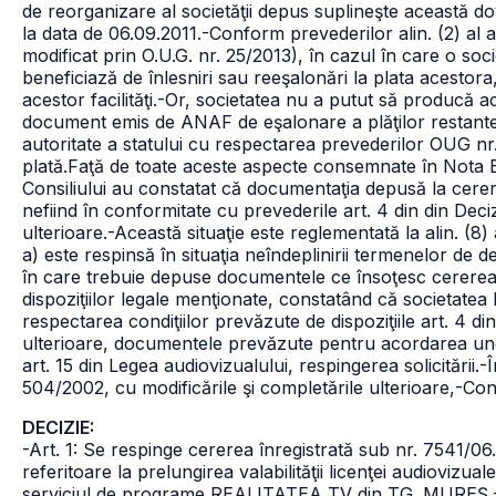
de reorganizare al societăţii depus suplineşte această d
la data de 06.09.2011.
-Conform prevederilor alin. (2) al a
modificat prin O.U.G. nr. 25/2013), în cazul în care o soci
beneficiază de înlesniri sau reeşalonări la plata acestor
acestor facilităţi.
-Or, societatea nu a putut să producă a
document emis de ANAF de eşalonare a plăţilor restante 
autoritate a statului cu respectarea prevederilor OUG nr.
plată.
Faţă de toate aceste aspecte consemnate în Nota Bi
Consiliului au constatat că documentaţia depusă la cerere
nefiind în conformitate cu prevederile art. 4 din din Deci
ulterioare.
-Această situaţie este reglementată la alin. (8) 
a) este respinsă în situaţia neîndeplinirii termenelor de
în care trebuie depuse documentele ce însoţesc cererea, i
dispoziţiilor legale menţionate, constatând că societa
respectarea condiţiilor prevăzute de dispoziţiile art. 4 di
ulterioare, documentele prevăzute pentru acordarea unei 
art. 15 din Legea audiovizualului, respingerea solicitării.
-Î
504/2002, cu modificările şi completările ulterioare,
-Con
DECIZIE:
-Art. 1: Se respinge cererea înregistrată sub nr. 7541
referitoare la prelungirea valabilităţii licenţei audiovizu
serviciul de programe REALITATEA TV din TG. MUREŞ.