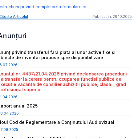
nstructiuni privind completarea formularelor
Citește Articolul
Publicat în: 29.10.2025
Anunțuri
nunț privind transferul fără plată al unor active fixe și
obiecte de inventar propuse spre disponibilizare
6.07.2026
Anuntul nr. 4437/21.04.2026 privind declansarea procedurii
de transfer la cerere pentru ocuparea functiei publice de
executie vacanta de consilier achizitii publice, clasa I, grad
profesional superior
1.04.2026
Raport anual 2025
08.04.2026
Noul Cod de Reglementare a Conținutului Audiovizual
7.08.2025