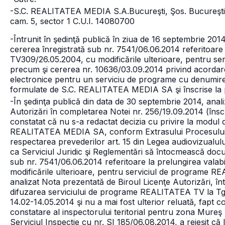
-S.C. REALITATEA MEDIA S.A.
Bucureşti, Şos. Bucureşti
cam. 5, sector 1 C.U.I. 14080700
-Întrunit în şedinţă publică în ziua de 16 septembrie 2014,
cererea înregistrată sub nr. 7541/06.06.2014 referitoare la
TV309/26.05.2004, cu modificările ulterioare, pentru 
precum şi cererea nr. 10636/03.09.2014 privind acordarea
electronice pentru un serviciu de programe cu denum
formulate de S.C. REALITATEA MEDIA SA şi înscrise la pu
-În şedinţa publică din data de 30 septembrie 2014, ana
Autorizări în completarea Notei nr. 256/19.09.2014 (înscr
constatat că nu s-a redactat decizia cu privire la modul d
REALITATEA MEDIA SA, conform Extrasului Procesului-ver
respectarea prevederilor art. 15 din Legea audiovizualului
ca Serviciul Juridic şi Reglementări să întocmească doc
sub nr. 7541/06.06.2014 referitoare la prelungirea valabil
modificările ulterioare, pentru serviciul de programe 
analizat Nota prezentată de Biroul Licenţe Autorizări, în
difuzarea serviciului de programe REALITATEA TV la Tg. 
14.02-14.05.2014 şi nu a mai fost ulterior reluată, fapt co
constatare al inspectorului teritorial pentru zona Mureş şi
Serviciul Inspecţie cu nr. SI 185/06.08.2014, a reieşit că 