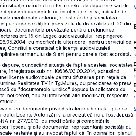
să în situaţia neîndeplinirii termenelor de depunere sau de
uie depuse documentele ce însoţesc cererea, indicate de
legale menţionate anterior, constatând că societatea
ctarea condiţiilor prevăzute de dispoziţiile art. 20 din
terioare, documentele prevăzute pentru prelungirea
espectarea art. 15 din Legea audiovizualului, respingerea
/26.05.2004, cu modificările ulterioare, pentru serviciul de
, Consiliul a constatat că licenţa audiovizualeă
ș
împlinirea termenului de 9 ani pentru care a fost acordată.
e depuse, cunoscând situaţia de fapt a acesteia, societatea
ș
e, înregistrată sub nr. 10636/03.09.2014, adresând
1
i unei licenţe audiovizuale pentru difuzarea prin reţele de
numirea Realitatea TV în Tg.Mureş, cu precizarea expresă
ească de "documentele juridice" depuse la solicitarea de
ș
i noi cereri, "nu au intervenit alte modificări, respectiv
1
studio."
evenit cu documente privind strategia editorială, grila de
iroului Licenţe Autorizări s-a precizat că nu a fost depusă
NA nr. 277/2013, cu modificările şi completările
osar lipseau şi alte documente, reprezentanţii societăţii au
iscale restante şi au invocat faptul că, în opinia lor, planul