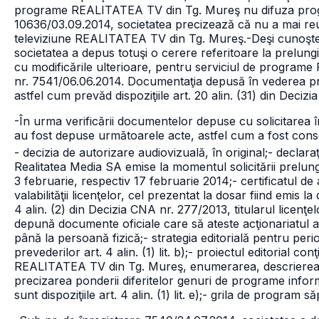
programe REALITATEA TV din Tg. Mureş nu difuza pro
10636/03.09.2014, societatea precizează că nu a mai reuş
televiziune REALITATEA TV din Tg. Mureş.
-Deşi cunoşt
societatea a depus totuşi o cerere referitoare la prelungi
cu modificările ulterioare, pentru serviciul de progra
nr. 7541/06.06.2014. Documentaţia depusă în vederea prelu
astfel cum prevăd dispoziţiile art. 20 alin. (31) din Decizi
-În urma verificării documentelor depuse cu solicitarea 
au fost depuse următoarele acte, astfel cum a fost conse
- decizia de autorizare audiovizuală, în original;
- declaraţ
Realitatea Media SA emise la momentul solicitării prelungiri
3 februarie, respectiv 17 februarie 2014;
- certificatul de 
valabilităţii licenţelor, cel prezentat la dosar fiind emis l
4 alin. (2) din Decizia CNA nr. 277/2013, titularul licenţ
depună documente oficiale care să ateste acţionariatul 
până la persoană fizică;
- strategia editorială pentru per
prevederilor art. 4 alin. (1) lit. b);
- proiectul editorial con
REALITATEA TV din Tg. Mureş, enumerarea, descrierea şi
precizarea ponderii diferitelor genuri de programe inform
sunt dispoziţiile art. 4 alin. (1) lit. e);
- grila de program s