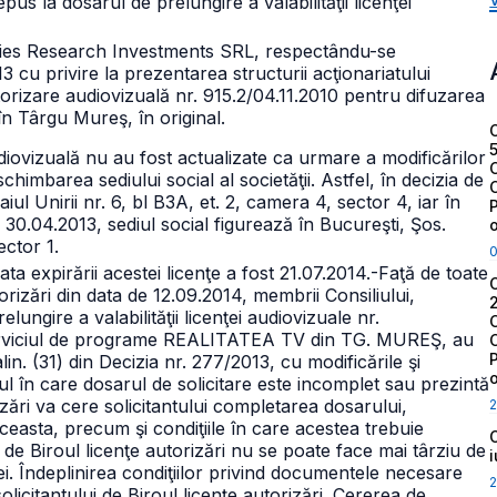
us la dosarul de prelungire a valabilităţii licenţei
ategies Research Investments SRL, respectându-se
13 cu privire la prezentarea structurii acţionariatului
torizare audiovizuală nr. 915.2/04.11.2010 pentru difuzarea
 Târgu Mureş, în original.
udiovizuală nu au fost actualizate ca urmare a modificărilor
chimbarea sediului social al societăţii. Astfel, în decizia de
aiul Unirii nr. 6, bl B3A, et. 2, camera 4, sector 4, iar în
 30.04.2013, sediul social figurează în Bucureşti, Şos.
ector 1.
ta expirării acestei licenţe a fost 21.07.2014.
-Faţă de toate
izări din data de 12.09.2014, membrii Consiliului,
ngire a valabilităţii licenţei audiovizuale nr.
serviciul de programe REALITATEA TV din TG. MUREŞ, au
lin. (31) din Decizia nr. 277/2013, cu modificările şi
ul în care dosarul de solicitare este incomplet sau prezintă
ări va cere solicitantului completarea dosarului,
2
asta, precum şi condiţiile în care acestea trebuie
 de Biroul licenţe autorizări nu se poate face mai târziu de
nţei. Îndeplinirea condiţiilor privind documentele necesare
2
olicitantului de Biroul licenţe autorizări. Cererea de