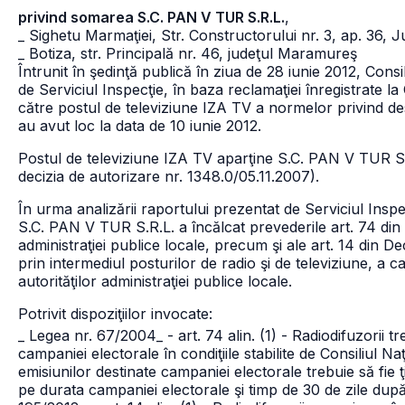
privind somarea S.C. PAN V TUR S.R.L.
,
_ Sighetu Marmaţiei, Str. Constructorului nr. 3, ap. 36,
_ Botiza, str. Principală nr. 46, judeţul Maramureş
Întrunit în şedinţă publică în ziua de 28 iunie 2012, Consi
de Serviciul Inspecţie, în baza reclamaţiei înregistrate 
către postul de televiziune IZA TV a normelor privind de
au avut loc la data de 10 iunie 2012.
Postul de televiziune IZA TV aparţine S.C. PAN V TUR S.
decizia de autorizare nr. 1348.0/05.11.2007).
În urma analizării raportului prezentat de Serviciul Inspe
S.C. PAN V TUR S.R.L. a încălcat prevederile art. 74 din
administraţiei publice locale, precum şi ale art. 14 din Dec
prin intermediul posturilor de radio şi de televiziune, a
autorităţilor administraţiei publice locale.
Potrivit dispoziţiilor invocate:
_ Legea nr. 67/2004
_ - art. 74 alin. (1) - Radiodifuzorii 
campaniei electorale în condiţiile stabilite de Consiliul Na
emisiunilor destinate campaniei electorale trebuie să fie ţi
pe durata campaniei electorale şi timp de 30 de zile după