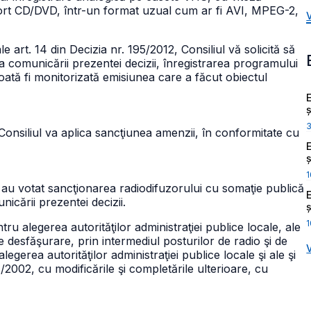
port CD/DVD, într-un format uzual cum ar fi AVI, MPEG-2,
e art. 14 din Decizia nr. 195/2012, Consiliul vă solicită să
ata comunicării prezentei decizii, înregistrarea programului
poată fi monitorizată emisiunea care a făcut obiectul
ș
 Consiliul va aplica sancţiunea amenzii, în conformitate cu
ș
1
 au votat sancţionarea radiodifuzorului cu somaţie publică
nicării prezentei decizii.
ș
1
ru alegerea autorităţilor administraţiei publice locale, ale
 de desfăşurare, prin intermediul posturilor de radio şi de
egerea autorităţilor administraţiei publice locale şi ale şi
04/2002, cu modificările şi completările ulterioare, cu