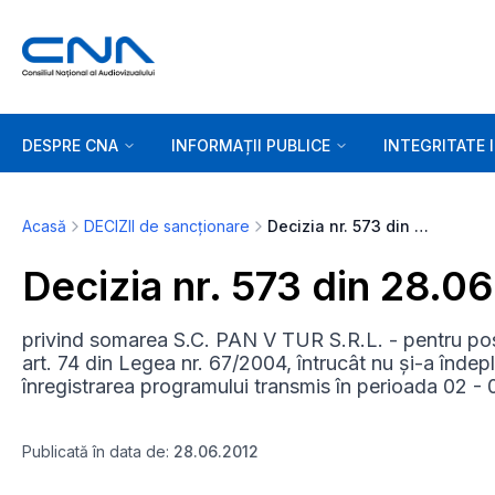
DESPRE CNA
INFORMAȚII PUBLICE
INTEGRITATE 
Acasă
DECIZII de sancționare
Decizia nr. 573 din 28.06.2012
Decizia nr. 573 din 28.0
privind somarea S.C. PAN V TUR S.R.L. - pentru post
art. 74 din Legea nr. 67/2004, întrucât nu și-a îndepli
înregistrarea programului transmis în perioada 02 - 
Publicată în data de:
28.06.2012