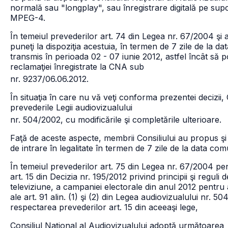
normală sau "longplay", sau înregistrare digitală pe su
MPEG-4.
În temeiul prevederilor art. 74 din Legea nr. 67/2004 şi al
puneţi la dispoziţia acestuia, în termen de 7 zile de la d
transmis în perioada 02 - 07 iunie 2012, astfel încât să 
reclamaţiei înregistrate la CNA sub
nr. 9237/06.06.2012.
În situaţia în care nu vă veţi conforma prezentei decizii,
prevederile Legii audiovizualului
nr. 504/2002, cu modificările şi completările ulterioare.
Faţă de aceste aspecte, membrii Consiliului au propus şi
de intrare în legalitate în termen de 7 zile de la data comu
În temeiul prevederilor art. 75 din Legea nr. 67/2004 pent
art. 15 din Decizia nr. 195/2012 privind principii şi reguli
televiziune, a campaniei electorale din anul 2012 pentru al
ale art. 91 alin. (1) şi (2) din Legea audiovizualului nr. 5
respectarea prevederilor art. 15 din aceeaşi lege,
Consiliul Naţional al Audiovizualului adoptă următoarea