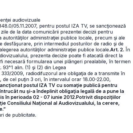
cenţei audiovizuale
 1348.0/05.11.2007, pentru postul IZA TV, se sancţionează
 zile de la data comunicării prezentei decizii pentru
autorităţilor administraţiei publice locale, precum şi ale
 de desfăşurare, prin intermediul posturilor de radio şi de
legerea autorităţilor administraţiei publice locale.
Art. 2.
În
iovizualului, prezenta decizie poate fi atacată direct la
a fi necesară formularea unei plângeri prealabile, în termen
t. 93^1 alin. (1) şi (2) din Legea
 333/2009, radiodifuzorul are obligaţia de a transmite în
de cel puţin 3 ori, în intervalul orar 18.00-22.00,
 sancţionat postul IZA TV cu somaţie publică pentru
ntrucât nu şi-a îndeplinit obligaţia legală de a pune la
s în perioada 02 - 07 iunie 2012.Potrivit dispoziţiilor
ţie Consiliului Naţional al Audiovizualului, la cerere,
e.”
i de publicitate.