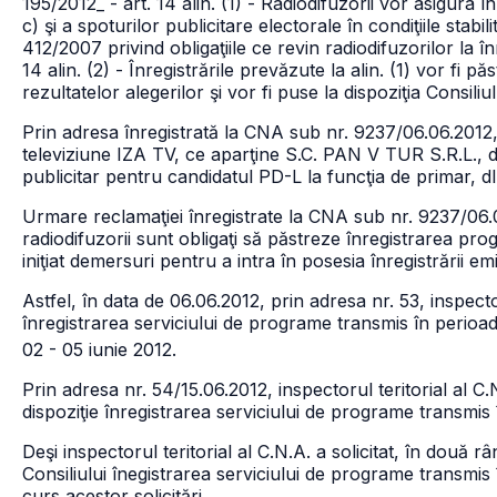
195/2012
_ - art. 14 alin. (1) - Radiodifuzorii vor asigura în
c) şi a spoturilor publicitare electorale în condiţiile stabil
412/2007 privind obligaţiile ce revin radiodifuzorilor la 
14 alin. (2) - Înregistrările prevăzute la alin. (1) vor fi 
rezultatelor alegerilor şi vor fi puse la dispoziţia Consili
Prin adresa înregistrată la CNA sub nr. 9237/06.06.2012, 
televiziune IZA TV, ce aparţine S.C. PAN V TUR S.R.L., 
publicitar pentru candidatul PD-L la funcţia de primar, d
Urmare reclamaţiei înregistrate la CNA sub nr. 9237/06.
radiodifuzorii sunt obligaţi să păstreze înregistrarea pro
iniţiat demersuri pentru a intra în posesia înregistrării e
Astfel, în data de 06.06.2012, prin adresa nr. 53, inspecto
înregistrarea serviciului de programe transmis în perioa
02 - 05 iunie 2012.
Prin adresa nr. 54/15.06.2012, inspectorul teritorial al C.N
dispoziţie înregistrarea serviciului de programe transmis
Deşi inspectorul teritorial al C.N.A. a solicitat, în două 
Consiliului înegistrarea serviciului de programe transmis
curs acestor solicitări.