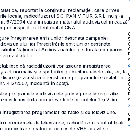
atat că, raportat la conţinutul reclamaţiei, care privea
ile locale, radiodifuzorul S.C. PAN V TUR S.R.L. nu şi-a
 nr. 67/2004 de a înregistra materialul audiovizual în cauză
tă prin inspectorul teritorial al CNA.
asigure înregistrarea emisiunilor destinate campaniei
udiovizualului, iar înregistrările emisiunilor destinate
onsiliului Naţional al Audiovizualului, pe durata campaniei
 a rezultatelor.
stabilesc că radiodifuzorii vor asigura înregistrarea
laşi act normativ şi a spoturilor publicitare electorale, iar, la
 dispoziţia acestuia înregistrarea programului solicitat, în
r. 412/2007, incidentă în speţă.
istra programele audiovizuale şi de a pune la dispoziţie
ză este instituită prin prevederile articolelor 1 şi 2 din
2
la înregistrarea programelor de radio şi de televiziune.
tru programele de televiziune, radiodifuzorii sunt obligaţi
2
ului înregistrare analogică pe casete VHS, cu viteză