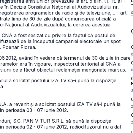
L
registrarea emisiunilor prevăzute la art. 5 alin. (1) lit. a) -
ite în Decizia Consiliului Naţional al Audiovizualului nr.
înregistrarea programelor de radio şi de televiziune,
_ - art.
păstrate timp de 30 de zile după comunicarea oficială a
ului Naţional al Audiovizualului, la cererea acestuia.
CNA a fost sesizat cu privire la faptul că postul de
difuzează de la începutul campaniei electorale un spot
l. Poenar Florea.
06.2012, având în vedere că termenul de 30 de zile în care
gramelor era în vigoare, inspectorul teritorial al CNA a
misiunii ce a făcut obiectul reclamaţiei menţionate mai sus.
rul a solicitat postului IZA TV să-i pună la dispoziţie
da
.A. a revenit şi a solicitat postului IZA TV să-i pună la
2
 în perioada 03 - 07 iunie 2012.
rânduri, S.C. PAN V TUR S.R.L. să pună la dispoziţia
2
 în perioada 02 - 07 iunie 2012, radiodifuzorul nu a dat