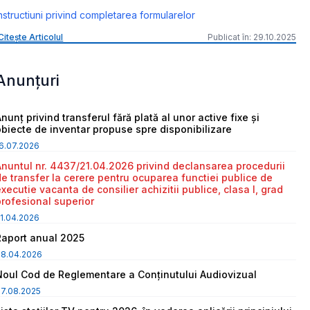
nstructiuni privind completarea formularelor
Citește Articolul
Publicat în: 29.10.2025
Anunțuri
nunț privind transferul fără plată al unor active fixe și
obiecte de inventar propuse spre disponibilizare
6.07.2026
Anuntul nr. 4437/21.04.2026 privind declansarea procedurii
de transfer la cerere pentru ocuparea functiei publice de
executie vacanta de consilier achizitii publice, clasa I, grad
profesional superior
1.04.2026
Raport anual 2025
08.04.2026
Noul Cod de Reglementare a Conținutului Audiovizual
7.08.2025