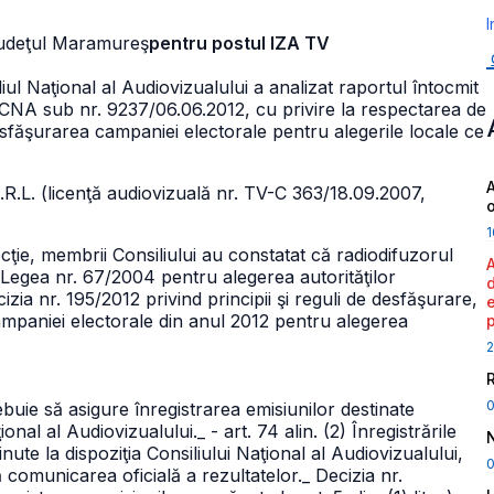
I
 Judeţul Maramureş
pentru postul IZA TV
liul Naţional al Audiovizualului a analizat raportul întocmit
la CNA sub nr. 9237/06.06.2012, cu privire la respectarea de
sfăşurarea campaniei electorale pentru alegerile locale ce
A
R.L. (licenţă audiovizuală nr. TV-C 363/18.09.2007,
1
cţie, membrii Consiliului au constatat că radiodifuzorul
 Legea nr. 67/2004 pentru alegerea autorităţilor
izia nr. 195/2012 privind principii şi reguli de desfăşurare,
 campaniei electorale din anul 2012 pentru alegerea
2
trebuie să asigure înregistrarea emisiunilor destinate
ţional al Audiovizualului.
_ - art. 74 alin. (2) Înregistrările
nute la dispoziţia Consiliului Naţional al Audiovizualului,
0
 comunicarea oficială a rezultatelor.
_ Decizia nr.