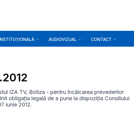
INSTITUȚIONALĂ
AUDIOVIZUAL
CONTACT
6.2012
ul IZA TV, Botiza - pentru încălcarea prevederilor
nit obligația legală de a pune la dispoziția Consiliului
07 iunie 2012.