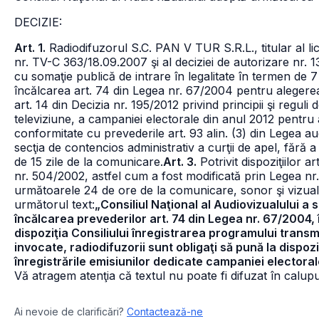
DECIZIE:
Art. 1.
Radiodifuzorul S.C. PAN V TUR S.R.L., titular al li
nr. TV-C 363/18.09.2007 şi al deciziei de autorizare nr.
cu somaţie publică de intrare în legalitate în termen de 7
încălcarea art. 74 din Legea nr. 67/2004 pentru alegerea 
art. 14 din Decizia nr. 195/2012 privind principii şi reguli
televiziune, a campaniei electorale din anul 2012 pentru a
conformitate cu prevederile art. 93 alin. (3) din Legea aud
secţia de contencios administrativ a curţii de apel, fără 
de 15 zile de la comunicare.
Art. 3.
Potrivit dispoziţiilor ar
nr. 504/2002, astfel cum a fost modificată prin Legea nr.
următoarele 24 de ore de la comunicare, sonor şi vizual, 
următorul text:
„Consiliul Naţional al Audiovizualului a
încălcarea prevederilor art. 74 din Legea nr. 67/2004, î
dispoziţia Consiliului înregistrarea programului transmi
invocate, radiodifuzorii sunt obligaţi să pună la dispozi
înregistrările emisiunilor dedicate campaniei electoral
Vă atragem atenţia că textul nu poate fi difuzat în calupur
Ai nevoie de clarificări?
Contactează-ne