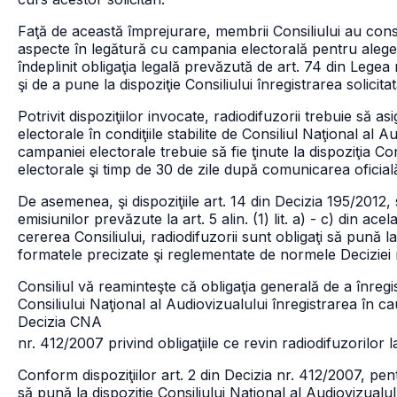
Faţă de această împrejurare, membrii Consiliului au const
aspecte în legătură cu campania electorală pentru aleger
îndeplinit obligaţia legală prevăzută de art. 74 din Legea
şi de a pune la dispoziţie Consiliului înregistrarea solicita
Potrivit dispoziţiilor invocate, radiodifuzorii trebuie să 
electorale în condiţiile stabilite de Consiliul Naţional al A
campaniei electorale trebuie să fie ţinute la dispoziţia C
electorale şi timp de 30 de zile după comunicarea oficială
De asemenea, şi dispoziţiile art. 14 din Decizia 195/2012, 
emisiunilor prevăzute la art. 5 alin. (1) lit. a) - c) din ace
cererea Consiliului, radiodifuzorii sunt obligaţi să pună la
formatele precizate şi reglementate de normele Deciziei n
Consiliul vă reaminteşte că obligaţia generală de a înreg
Consiliului Naţional al Audiovizualului înregistrarea în cau
Decizia CNA
nr. 412/2007 privind obligaţiile ce revin radiodifuzorilor 
Conform dispoziţiilor art. 2 din Decizia nr. 412/2007, pen
să pună la dispoziţie Consiliului Naţional al Audiovizual