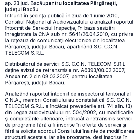
ap. 23 jud. Bacău
pentru localitatea Pârgăreşti,
judeţul Bacău
Întrunit în şedinţă publică în ziua de 1 iunie 2010,
Consiliul Naţional al Audiovizualului a analizat raportul
întocmit de Serviciul Inspecţie, în baza sesizării
înregistrate la CNA sub nr. 5641/26.04.2010, cu privire
la reţeaua de comunicaţii electronice din localitatea
Pârgăreşti, judeţul Bacău, aparţinând S.C. C.C.N.
TELECOM S.R.L.
Distribuitorul de servicii S.C. C.C.N. TELECOM S.R.L.
deţine avizul de retransmisie nr. A6393/08.02.2007,
Anexa nr. 2 din 08.03.2007, pentru localitatea
Pârgăreşti, judeţul Bacău.
Analizând raportul întocmit de inspectorul teritorial al
C.N.A., membrii Consiliului au constatat că S.C. C.C.N.
TELECOM S.R.L. a încălcat prevederile art. 74 alin. (3)
din Legea audiovizualului nr. 504/2002, cu modificările
şi completările ulterioare, întrucât a retransmis servicii
de programe fără a fi înscrise în oferta de servicii şi
fără a solicita acordul Consiliului înainte de modificarea
structurii acesteia, iar alte programe, deşi înscrise în