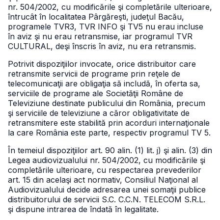
nr. 504/2002, cu modificările şi completările ulterioare,
întrucât în localitatea Pârgăreşti, judeţul Bacău,
programele TVR3, TVR INFO şi TV5 nu erau incluse
în aviz şi nu erau retransmise, iar programul TVR
CULTURAL, deşi înscris în aviz, nu era retransmis.
Potrivit dispoziţiilor invocate, orice distribuitor care
retransmite servicii de programe prin reţele de
telecomunicaţii are obligaţia să includă, în oferta sa,
serviciile de programe ale Societăţii Române de
Televiziune destinate publicului din România, precum
şi serviciile de televiziune a căror obligativitate de
retransmitere este stabilită prin acorduri internaţionale
la care România este parte, respectiv programul TV 5.
În temeiul dispoziţiilor art. 90 alin. (1) lit. j) şi alin. (3) din
Legea audiovizualului nr. 504/2002, cu modificările şi
completările ulterioare, cu respectarea prevederilor
art. 15 din acelaşi act normativ, Consiliul Naţional al
Audiovizualului decide adresarea unei somaţii publice
distribuitorului de servicii S.C. C.C.N. TELECOM S.R.L.
şi dispune intrarea de îndată în legalitate.