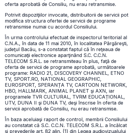
oferta aprobată de Consiliu, nu erau retransmise.
Potrivit dispoziţiilor invocate, distribuitorii de servicii pot
modifica structura ofertei de servicii de programe
retransmise numai cu acordul Consiliului.
În urma controlului efectuat de inspectorul teritorial al
C.N.A., în data de 11 mai 2010, în localitatea Pârgăreşti,
judeţul Bacău, s-a constatat faptul că în reţeaua de
comunicaţii electronice aparţinând S.C. C.C.N.
TELECOM S.R.L. se retransmiteau în plus, faţă de
oferta de servicii de programe aprobată, următoarele
programe: RADIO 21, DISCOVERY CHANNEL, ETNO
TV, SPORT.RO, NATIONAL GEOGRAPHIC,
EUROSPORT, SPERANȚA TV, CARTOON NETWORK,
HBO, HALLMARK, ANIMAL PLANET şi AXN, iar
programele TVR CULTURAL, TVRM EDUCAȚIONAL,
UTV, DUNA II şi DUNA TV, deşi înscrise în oferta de
servicii aprobată de Consiliu, nu erau retransmise.
În baza aceluiaşi raport de control, membrii Consiliului
au constatat că S.C. C.C.N. TELECOM S.R.L. a încălcat
şi prevederile art. 82 alin. (1) din Legea audiovizualului