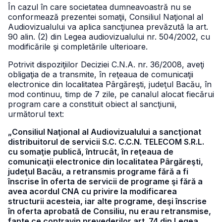
În cazul în care societatea dumneavoastră nu se
conformează prezentei somaţii, Consiliul Naţional al
Audiovizualului va aplica sancţiunea prevăzută la art.
90 alin. (2) din Legea audiovizualului nr. 504/2002, cu
modificările şi completările ulterioare.
Potrivit dispoziţiilor Deciziei C.N.A. nr. 36/2008, aveţi
obligaţia de a transmite, în reţeaua de comunicaţii
electronice din localitatea Pârgăreşti, judeţul Bacău, în
mod continuu, timp de 7 zile, pe canalul alocat fiecărui
program care a constituit obiect al sancţiunii,
următorul text:
„Consiliul Naţional al Audiovizualului a sancţionat
distribuitorul de servicii S.C. C.C.N. TELECOM S.R.L.
cu somaţie publică, întrucât, în reţeaua de
comunicaţii electronice din localitatea Pârgăreşti,
judeţul Bacău, a retransmis programe fără a fi
înscrise în oferta de servicii de programe şi fără a
avea acordul CNA cu privire la modificarea
structurii acesteia, iar alte programe, deşi înscrise
în oferta aprobată de Consiliu, nu erau retransmise,
fapte ce contravin prevederilor art. 74 din Legea