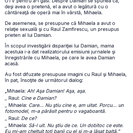
OTV pentru a-l găsi. Despre Damian se spunea că,
deşi avea o prietenă, el a avut o legătură cu o
cântăreaţă de operă mai în vârstă, Mihaela.
De asemenea, se presupune că Mihaela a avut o
relaţie sexuală şi cu Raul Zamfirescu, un presupus
prieten al lui Damian.
În scopul investigării dispariţiei lui Damian, mama
acestuia i-a dat realizatorului emisiunii jurnalele şi
înregistrările cu Mihaela, pe care le avea Damian
acasă.
Au fost difuzate presupuse imagini cu Raul şi Mihaela,
în pat, însoţite de următorul dialog:
„Mihaela:
Ah! Aşa Damian! Aşa, aşa.
_ Raul:
Cine e Damian?
_ Mihaela:
Care... Nu ştiu cine e, am uitat. Porcu... un
fotomodel, m-a părăsit pentru o vagaboantă.
_ Raul:
De ce?
_ Mihaela:
Să-l uit. Nu ştiu de ce. Un dobitoc ce este.
Eu mi-am cheltuit toţi banii cu el şi m-a lăsat baltă.”