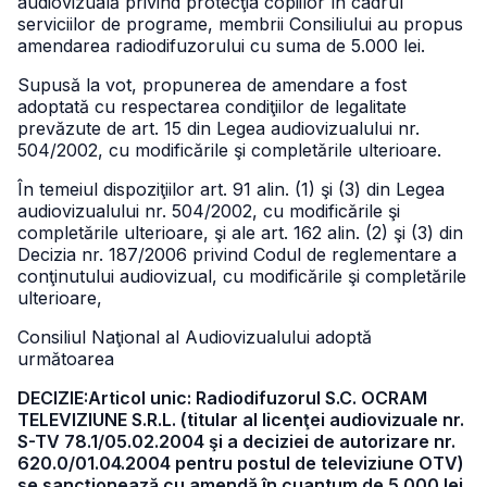
audiovizuală privind protecţia copiilor în cadrul
serviciilor de programe, membrii Consiliului au propus
amendarea radiodifuzorului cu suma de 5.000 lei.
Supusă la vot, propunerea de amendare a fost
adoptată cu respectarea condiţiilor de legalitate
prevăzute de art. 15 din Legea audiovizualului nr.
504/2002, cu modificările şi completările ulterioare.
În temeiul dispoziţiilor art. 91 alin. (1) şi (3) din Legea
audiovizualului nr. 504/2002, cu modificările şi
completările ulterioare, şi ale art. 162 alin. (2) şi (3) din
Decizia nr. 187/2006 privind Codul de reglementare a
conţinutului audiovizual, cu modificările şi completările
ulterioare,
Consiliul Naţional al Audiovizualului adoptă
următoarea
DECIZIE:Articol unic: Radiodifuzorul S.C. OCRAM
TELEVIZIUNE S.R.L. (titular al licenţei audiovizuale nr.
S-TV 78.1/05.02.2004 şi a deciziei de autorizare nr.
620.0/01.04.2004 pentru postul de televiziune OTV)
se sancţionează cu amendă în cuantum de 5.000 lei