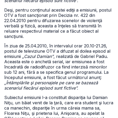
scenariul fiecărui episod sunt fictive”.
Deşi, pentru conţinutul acestei ediţii a emisiunii, postul
OTV a fost sancţionat prin Decizia nr. 422 din
22.04.2010 pentru difuzarea scenelor de violenţă
verbală şi fizică, aceasta a înţeles să transmită în
reluare respectivul material ce a făcut obiect al
sancţiunii.
În ziua de 25.04.2010, în intervalul orar 20.10-21.26,
postul de televiziune OTV a difuzat al doilea episod al
emisiunii
„Cazul Damian”
, realizată de Gabriel Padiu.
Aceasta este o anchetă serial, iar emisiunea a fost
încadrată de radiodifuzor ca fiind interzisă minorilor
sub 12 ani, fără a se specifica genul programului. La
începutul emisiunii, a fost făcut următorul anunţ:
„Întâmplările şi personajele pe care se bazează
scenariul fiecărui episod sunt fictive”.
Subiectul emisiunii l-a constituit dispariţia lui Damian
Niţu, un băiat venit de la ţară, care era student şi lucra
ca manechin, dispariţie în urma căreia mama sa,
Floarea Niţu, şi prietena lui, Anişoara, au apelat la