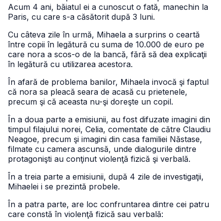
Acum 4 ani, băiatul ei a cunoscut o fată, manechin la
Paris, cu care s-a căsătorit după 3 luni.
Cu câteva zile în urmă, Mihaela a surprins o ceartă
între copii în legătură cu suma de 10.000 de euro pe
care nora a scos-o de la bancă, fără să dea explicaţii
în legătură cu utilizarea acestora.
În afară de problema banilor, Mihaela invocă şi faptul
că nora sa pleacă seara de acasă cu prietenele,
precum şi că aceasta nu-şi doreşte un copil.
În a doua parte a emisiunii, au fost difuzate imagini din
timpul filajului norei, Celia, comentate de către Claudiu
Neagoe, precum şi imagini din casa familiei Năstase,
filmate cu camera ascunsă, unde dialogurile dintre
protagonişti au conţinut violenţă fizică şi verbală.
În a treia parte a emisiunii, după 4 zile de investigaţii,
Mihaelei i se prezintă probele.
În a patra parte, are loc confruntarea dintre cei patru
care constă în violenţă fizică sau verbală: