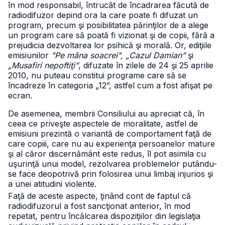
în mod responsabil, întrucât de încadrarea făcută de
radiodifuzor depind ora la care poate fi difuzat un
program, precum şi posibilitatea părinţilor de a alege
un program care să poată fi vizionat şi de copii, fără a
prejudicia dezvoltarea lor psihică şi morală. Or, ediţiile
emisiunilor
"Pe mâna soacrei", „Cazul Damian”
şi
„Musafiri nepoftiţi”
, difuzate în zilele de 24 şi 25 aprilie
2010, nu puteau constitui programe care să se
încadreze în categoria „12”, astfel cum a fost afişat pe
ecran.
De asemenea, membrii Consiliului au apreciat că, în
ceea ce priveşte aspectele de moralitate, astfel de
emisiuni prezintă o variantă de comportament faţă de
care copiii, care nu au experienţa persoanelor mature
şi al căror discernământ este redus, îl pot asimila cu
uşurinţă unui model, rezolvarea problemelor putându-
se face deopotrivă prin folosirea unui limbaj injurios şi
a unei atitudini violente.
Faţă de aceste aspecte, ţinând cont de faptul că
radiodifuzorul a fost sancţionat anterior, în mod
repetat, pentru încălcarea dispoziţiilor din legislaţia