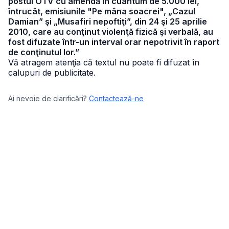
postul OTV cu amendă în cuantum de 5.000 lei,
întrucât, emisiunile "Pe mâna soacrei", „Cazul
Damian” şi „Musafiri nepoftiţi”, din 24 şi 25 aprilie
2010, care au conţinut violenţă fizică şi verbală, au
fost difuzate într-un interval orar nepotrivit în raport
de conţinutul lor.”
Vă atragem atenţia că textul nu poate fi difuzat în
calupuri de publicitate.
Ai nevoie de clarificări?
Contactează-ne