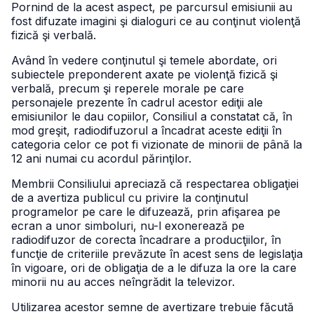
Pornind de la acest aspect, pe parcursul emisiunii au
fost difuzate imagini şi dialoguri ce au conţinut violenţă
fizică şi verbală.
Având în vedere conţinutul şi temele abordate, ori
subiectele preponderent axate pe violenţă fizică şi
verbală, precum şi reperele morale pe care
personajele prezente în cadrul acestor ediţii ale
emisiunilor le dau copiilor, Consiliul a constatat că, în
mod greşit, radiodifuzorul a încadrat aceste ediţii în
categoria celor ce pot fi vizionate de minorii de până la
12 ani numai cu acordul părinţilor.
Membrii Consiliului apreciază că respectarea obligaţiei
de a avertiza publicul cu privire la conţinutul
programelor pe care le difuzează, prin afişarea pe
ecran a unor simboluri, nu-l exonerează pe
radiodifuzor de corecta încadrare a producţiilor, în
funcţie de criteriile prevăzute în acest sens de legislaţia
în vigoare, ori de obligaţia de a le difuza la ore la care
minorii nu au acces neîngrădit la televizor.
Utilizarea acestor semne de avertizare trebuie făcută