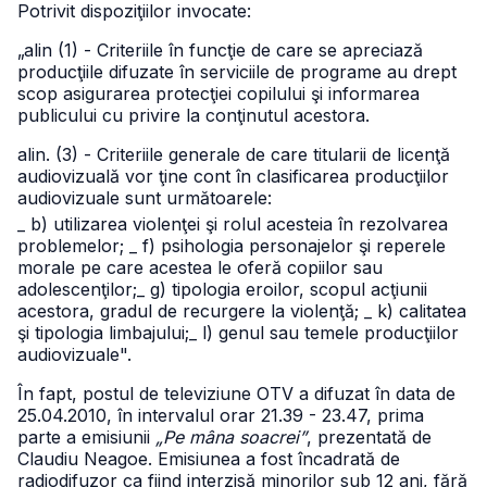
Potrivit dispoziţiilor invocate:
„alin (1) - Criteriile în funcţie de care se apreciază
producţiile difuzate în serviciile de programe au drept
scop asigurarea protecţiei copilului şi informarea
publicului cu privire la conţinutul acestora.
alin. (3) - Criteriile generale de care titularii de licenţă
audiovizuală vor ţine cont în clasificarea producţiilor
audiovizuale sunt următoarele:
_ b) utilizarea violenţei şi rolul acesteia în rezolvarea
problemelor;
_ f) psihologia personajelor şi reperele
morale pe care acestea le oferă copiilor sau
adolescenţilor;
_ g) tipologia eroilor, scopul acţiunii
acestora, gradul de recurgere la violenţă;
_ k) calitatea
şi tipologia limbajului;
_ l) genul sau temele producţiilor
audiovizuale".
În fapt, postul de televiziune OTV a difuzat în data de
25.04.2010, în intervalul orar 21.39 - 23.47, prima
parte a emisiunii
„Pe mâna soacrei”
, prezentată de
Claudiu Neagoe. Emisiunea a fost încadrată de
radiodifuzor ca fiind interzisă minorilor sub 12 ani, fără