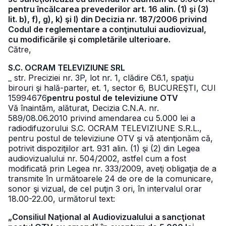
pentru încălcarea prevederilor art. 16 alin. (1) şi (3)
lit. b), f), g), k) şi l) din Decizia nr. 187/2006 privind
Codul de reglementare a conţinutului audiovizual,
cu modificările şi completările ulterioare.
Către,
S.C. OCRAM TELEVIZIUNE SRL
_ str. Preciziei nr. 3P, lot nr. 1, clădire C6.1, spaţiu
birouri şi hală-parter, et. 1, sector 6, BUCUREŞTI, CUI
15994676
pentru postul de televiziune OTV
Vă înaintăm, alăturat, Decizia C.N.A. nr.
589/08.06.2010 privind amendarea cu 5.000 lei a
radiodifuzorului S.C. OCRAM TELEVIZIUNE S.R.L.,
pentru postul de televiziune OTV şi vă atenţionăm că,
potrivit dispoziţiilor art. 931 alin. (1) şi (2) din Legea
audiovizualului nr. 504/2002, astfel cum a fost
modificată prin Legea nr. 333/2009, aveţi obligaţia de a
transmite în următoarele 24 de ore de la comunicare,
sonor şi vizual, de cel puţin 3 ori, în intervalul orar
18.00-22.00, următorul text:
„Consiliul Naţional al Audiovizualului a sancţionat