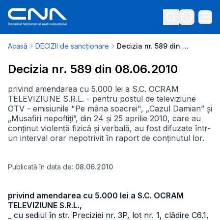
Acasă
DECIZII de sancționare
Decizia nr. 589 din 08.06.2010
Decizia nr. 589 din 08.06.2010
privind amendarea cu 5.000 lei a S.C. OCRAM
TELEVIZIUNE S.R.L. - pentru postul de televiziune
OTV - emisiunile "Pe mâna soacrei", „Cazul Damian” și
„Musafiri nepoftiți”, din 24 și 25 aprilie 2010, care au
conținut violență fizică și verbală, au fost difuzate într-
un interval orar nepotrivit în raport de conținutul lor.
Publicată în data de:
08.06.2010
privind amendarea cu 5.000 lei a S.C. OCRAM
TELEVIZIUNE S.R.L.,
_ cu sediul în str. Preciziei nr. 3P, lot nr. 1, clădire C6.1,