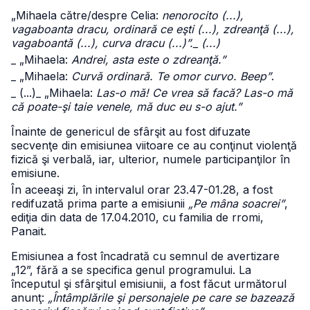
„Mihaela către/despre Celia:
nenorocito (...),
vagaboanta dracu, ordinară ce eşti (...), zdreanţă (...),
vagaboantă (...), curva dracu (...)”._ (...)
_ „Mihaela:
Andrei, asta este o zdreanţă.”
_ „Mihaela:
Curvă ordinară. Te omor curvo. Beep”
.
_ (...)
_ „Mihaela:
Las-o mă! Ce vrea să facă? Las-o mă
că poate-şi taie venele, mă duc eu s-o ajut.”
Înainte de genericul de sfârşit au fost difuzate
secvenţe din emisiunea viitoare ce au conţinut violenţă
fizică şi verbală, iar, ulterior, numele participanţilor în
emisiune.
În aceeaşi zi, în intervalul orar 23.47-01.28, a fost
redifuzată prima parte a emisiunii
„Pe mâna soacrei”
,
ediţia din data de 17.04.2010, cu familia de rromi,
Panait.
Emisiunea a fost încadrată cu semnul de avertizare
„12”, fără a se specifica genul programului. La
începutul şi sfârşitul emisiunii, a fost făcut următorul
anunţ:
„Întâmplările şi personajele pe care se bazează