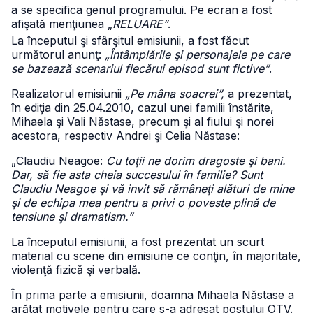
a se specifica genul programului. Pe ecran a fost
afişată menţiunea „
RELUARE”
.
La începutul şi sfârşitul emisiunii, a fost făcut
următorul anunţ:
„Întâmplările şi personajele pe care
se bazează scenariul fiecărui episod sunt fictive”
.
Realizatorul emisiunii
„Pe mâna soacrei”,
a prezentat,
în ediţia din 25.04.2010, cazul unei familii înstărite,
Mihaela şi Vali Năstase, precum şi al fiului şi norei
acestora, respectiv Andrei şi Celia Năstase:
„Claudiu Neagoe:
Cu toţii ne dorim dragoste şi bani.
Dar, să fie asta cheia succesului în familie? Sunt
Claudiu Neagoe şi vă invit să rămâneţi alături de mine
şi de echipa mea pentru a privi o poveste plină de
tensiune şi dramatism.”
La începutul emisiunii, a fost prezentat un scurt
material cu scene din emisiune ce conţin, în majoritate,
violenţă fizică şi verbală.
În prima parte a emisiunii, doamna Mihaela Năstase a
arătat motivele pentru care s-a adresat postului OTV.