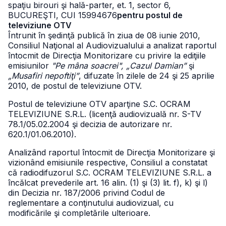
spaţiu birouri şi hală-parter, et. 1, sector 6,
BUCUREŞTI, CUI 15994676
pentru postul de
televiziune OTV
Întrunit în şedinţă publică în ziua de 08 iunie 2010,
Consiliul Naţional al Audiovizualului a analizat raportul
întocmit de Direcţia Monitorizare cu privire la ediţiile
emisiunilor
"Pe mâna soacrei", „Cazul Damian”
şi
„Musafiri nepoftiţi”
, difuzate în zilele de 24 şi 25 aprilie
2010, de postul de televiziune OTV.
Postul de televiziune OTV aparţine S.C. OCRAM
TELEVIZIUNE S.R.L. (licenţă audiovizuală nr. S-TV
78.1/05.02.2004 şi decizia de autorizare nr.
620.1/01.06.2010).
Analizând raportul întocmit de Direcţia Monitorizare şi
vizionând emisiunile respective, Consiliul a constatat
că radiodifuzorul S.C. OCRAM TELEVIZIUNE S.R.L. a
încălcat prevederile art. 16 alin. (1) şi (3) lit. f), k) şi l)
din Decizia nr. 187/2006 privind Codul de
reglementare a conţinutului audiovizual, cu
modificările şi completările ulterioare.