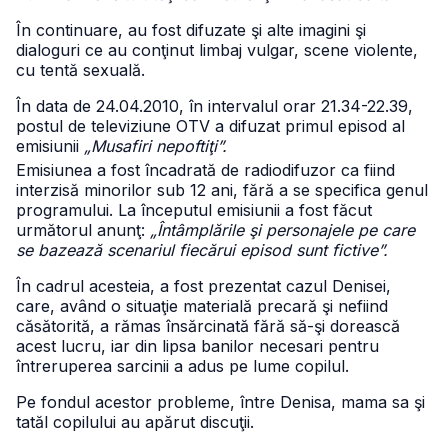
În continuare, au fost difuzate şi alte imagini şi
dialoguri ce au conţinut limbaj vulgar, scene violente,
cu tentă sexuală.
În data de 24.04.2010, în intervalul orar 21.34-22.39,
postul de televiziune OTV a difuzat primul episod al
emisiunii
„Musafiri nepoftiţi”.
Emisiunea a fost încadrată de radiodifuzor ca fiind
interzisă minorilor sub 12 ani, fără a se specifica genul
programului. La începutul emisiunii a fost făcut
următorul anunţ:
„Întâmplările şi personajele pe care
se bazează scenariul fiecărui episod sunt fictive”.
În cadrul acesteia, a fost prezentat cazul Denisei,
care, având o situaţie materială precară şi nefiind
căsătorită, a rămas însărcinată fără să-şi dorească
acest lucru, iar din lipsa banilor necesari pentru
întreruperea sarcinii a adus pe lume copilul.
Pe fondul acestor probleme, între Denisa, mama sa şi
tatăl copilului au apărut discuţii.