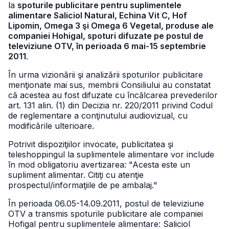
la
spoturile publicitare pentru suplimentele
alimentare Saliciol Natural, Echina Vit C, Hof
Lipomin, Omega 3 şi Omega 6 Vegetal, produse ale
companiei Hohigal, spoturi difuzate pe postul de
televiziune OTV, în perioada 6 mai-15 septembrie
2011
.
În urma vizionării şi analizării spoturilor publicitare
menţionate mai sus, membrii Consiliului au constatat
că acestea au fost difuzate cu încălcarea prevederilor
art. 131 alin. (1) din Decizia nr. 220/2011 privind Codul
de reglementare a conţinutului audiovizual, cu
modificările ulterioare.
Potrivit dispoziţiilor invocate, publicitatea şi
teleshoppingul la suplimentele alimentare vor include
în mod obligatoriu avertizarea: "Acesta este un
supliment alimentar. Citiţi cu atenţie
prospectul/informaţiile de pe ambalaj."
În perioada 06.05-14.09.2011, postul de televiziune
OTV a transmis spoturile publicitare ale companiei
Hofigal pentru suplimentele alimentare: Saliciol