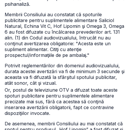
psihanaliză.
Membrii Consiliului au constatat că spoturile
publicitare pentru suplimentele alimentare Saliciol
Natural, Echina Vit C, Hof Lipomin şi Omega 3, Omega
6 au fost difuzate cu încălcarea prevederilor art. 131
alin. (1) din Codul audiovizualului, întrucât nu au
conţinut avertizarea obligatorie: "Acesta este un
supliment alimentar. Citiţi cu atenţie
prospectul/informaţiile de pe ambalaj."
Potrivit reglementărilor din domeniul audiovizualului,
durata acestei avertizări va fi de minimum 3 secunde şi
aceasta va fi difuzată la sfârşitul spotului publicitar,
atât sonor, cât şi vizual.
Or, postul de televiziune OTV a difuzat toate aceste
spoturi publicitare pentru suplimentele alimentare
precizate mai sus, fără ca acestea să conţină
inserarea avertizării obligatorii, fapt ce contravine
dispoziţiilor invocate.
De asemenea, membrii Consiliului au mai constatat că
spotul pentru produsul „Hof Lipomin” a fost difuzat şi