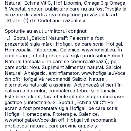
Natural, Echina Vit C, Hof Lipomin, Omega 3 şi Omega
6 Vegetal, spoturi publicitare care nu au fost însoţite la
difuzare de avertizarea obligatorie prevăzută la art.
131 alin. (1) din Codul audiovizualului.
Spoturile au avut următorul conţinut:
-„1: Spotul „Saliciol Natural”: Pe ecran a fost
prezentată sigla mărcii Hofigal, pe care scria: Hofigal.
Homeopatie. Fitoterapie. Galenice. wwwhofigal.eu. În
continuare, a fost prezentată sigla produsului Saliciol
Natural (ambalajul în care se comercializează), pe
care scria: Nou. Supliment alimentar natural. Saliciol
Natural. Analgezic, antiinflamator. wwwhofigal.eu
Voce
din off: Hofigal vă recomandă Saliciol Natural,
alternativa naturală a aspirinei. Acţionează eficient în
calmarea durerilor, combaterea febrei şi inflamaţiei.
Este bine tolerat, fără efecte iritante asupra mucoasei
gastrice şi intestinale.
-2. Spotul „Echina Vit C”: Pe
ecran a fost prezentată sigla Hofigal, pe care scria:
Hofigal. Homeopatie. Fitoterapie. Galenice.
wwwhofigal.eu
Voce din off: Hofigal vă recomandă
antibioticul natural, care previne gripele şi