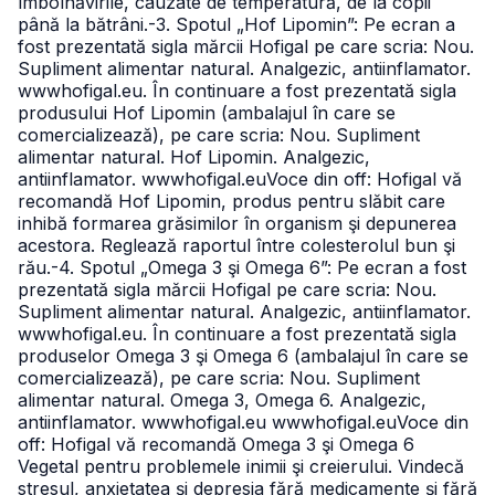
îmbolnăvirile, cauzate de temperatură, de la copii
până la bătrâni.
-3. Spotul „Hof Lipomin”: Pe ecran a
fost prezentată sigla mărcii Hofigal pe care scria: Nou.
Supliment alimentar natural. Analgezic, antiinflamator.
wwwhofigal.eu. În continuare a fost prezentată sigla
produsului Hof Lipomin (ambalajul în care se
comercializează), pe care scria: Nou. Supliment
alimentar natural. Hof Lipomin. Analgezic,
antiinflamator. wwwhofigal.eu
Voce din off: Hofigal vă
recomandă Hof Lipomin, produs pentru slăbit care
inhibă formarea grăsimilor în organism şi depunerea
acestora. Reglează raportul între colesterolul bun şi
rău.
-4. Spotul „Omega 3 şi Omega 6”: Pe ecran a fost
prezentată sigla mărcii Hofigal pe care scria: Nou.
Supliment alimentar natural. Analgezic, antiinflamator.
wwwhofigal.eu. În continuare a fost prezentată sigla
produselor Omega 3 şi Omega 6 (ambalajul în care se
comercializează), pe care scria: Nou. Supliment
alimentar natural. Omega 3, Omega 6. Analgezic,
antiinflamator. wwwhofigal.eu wwwhofigal.eu
Voce din
off: Hofigal vă recomandă Omega 3 şi Omega 6
Vegetal pentru problemele inimii şi creierului. Vindecă
stresul, anxietatea şi depresia fără medicamente şi fără