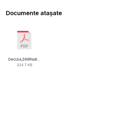
Documente atașate
Decizia_599Radio_Accent_som_art_12-2a_din_Dec277.pdf
324.7 KB