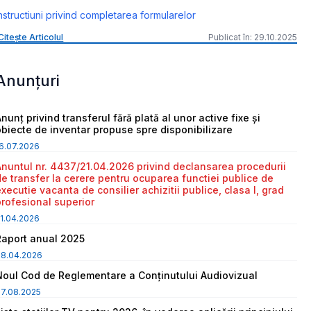
nstructiuni privind completarea formularelor
Citește Articolul
Publicat în: 29.10.2025
Anunțuri
nunț privind transferul fără plată al unor active fixe și
obiecte de inventar propuse spre disponibilizare
6.07.2026
Anuntul nr. 4437/21.04.2026 privind declansarea procedurii
de transfer la cerere pentru ocuparea functiei publice de
executie vacanta de consilier achizitii publice, clasa I, grad
profesional superior
1.04.2026
Raport anual 2025
08.04.2026
Noul Cod de Reglementare a Conținutului Audiovizual
7.08.2025