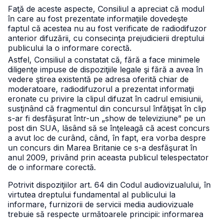
Faţă de aceste aspecte, Consiliul a apreciat că modul
în care au fost prezentate informaţiile dovedeşte
faptul că acestea nu au fost verificate de radiodifuzor
anterior difuzării, cu consecinţa prejudicierii dreptului
publicului la o informare corectă.
Astfel, Consiliul a constatat că, fără a face minimele
diligenţe impuse de dispoziţiile legale şi fără a avea în
vedere ştirea existentă pe adresa oferită chiar de
moderatoare, radiodifuzorul a prezentat informaţii
eronate cu privire la clipul difuzat în cadrul emisiunii,
susţinând că fragmentul din concursul înfăţişat în clip
s-ar fi desfăşurat într-un „show de televiziune” pe un
post din SUA, lăsând să se înţeleagă că acest concurs
a avut loc de curând, când, în fapt, era vorba despre
un concurs din Marea Britanie ce s-a desfăşurat în
anul 2009, privând prin aceasta publicul telespectator
de o informare corectă.
Potrivit dispoziţiilor art. 64 din Codul audiovizualului, în
virtutea dreptului fundamental al publicului la
informare, furnizorii de servicii media audiovizuale
trebuie să respecte următoarele principii: informarea