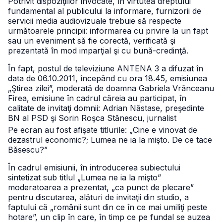
Potrivit dispoziţiilor invocate, în virtutea dreptului
fundamental al publicului la informare, furnizorii de
servicii media audiovizuale trebuie să respecte
următoarele principii: informarea cu privire la un fapt
sau un eveniment să fie corectă, verificată şi
prezentată în mod imparţial şi cu bună-credinţă.
În fapt, postul de televiziune ANTENA 3 a difuzat în
data de 06.10.2011, începând cu ora 18.45, emisiunea
„Ştirea zilei”, moderată de doamna Gabriela Vrânceanu
Firea, emisiune în cadrul căreia au participat, în
calitate de invitaţi domnii: Adrian Năstase, preşedinte
BN al PSD şi Sorin Roşca Stănescu, jurnalist
Pe ecran au fost afişate titlurile: „Cine e vinovat de
dezastrul economic?; Lumea ne ia la mişto. De ce tace
Băsescu?”
În cadrul emisiunii, în introducerea subiectului
sintetizat sub titlul „Lumea ne ia la mişto”
moderatoarea a prezentat, „ca punct de plecare”
pentru discutarea, alături de invitaţii din studio, a
faptului că „românii sunt din ce în ce mai umiliţi peste
hotare”, un clip în care, în timp ce pe fundal se auzea