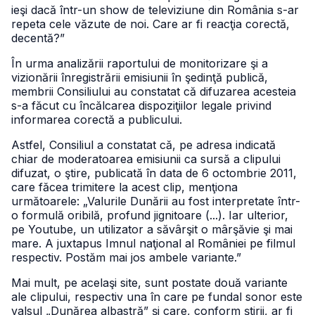
ieşi dacă într-un show de televiziune din România s-ar
repeta cele văzute de noi. Care ar fi reacţia corectă,
decentă?”
În urma analizării raportului de monitorizare şi a
vizionării înregistrării emisiunii în şedinţă publică,
membrii Consiliului au constatat că difuzarea acesteia
s-a făcut cu încălcarea dispoziţiilor legale privind
informarea corectă a publicului.
Astfel, Consiliul a constatat că, pe adresa indicată
chiar de moderatoarea emisiunii ca sursă a clipului
difuzat, o ştire, publicată în data de 6 octombrie 2011,
care făcea trimitere la acest clip, menţiona
următoarele: „Valurile Dunării au fost interpretate într-
o formulă oribilă, profund jignitoare (...). Iar ulterior,
pe Youtube, un utilizator a săvârşit o mârşăvie şi mai
mare. A juxtapus Imnul naţional al României pe filmul
respectiv. Postăm mai jos ambele variante.”
Mai mult, pe acelaşi site, sunt postate două variante
ale clipului, respectiv una în care pe fundal sonor este
valsul „Dunărea albastră” şi care, conform ştirii, ar fi