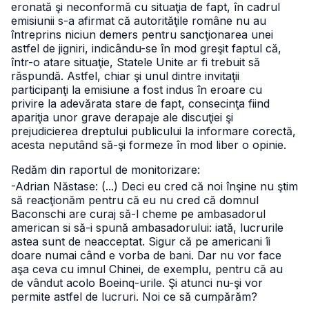
eronată şi neconformă cu situaţia de fapt, în cadrul
emisiunii s-a afirmat că autorităţile române nu au
întreprins niciun demers pentru sancţionarea unei
astfel de jigniri, indicându-se în mod greşit faptul că,
într-o atare situaţie, Statele Unite ar fi trebuit să
răspundă.
Astfel, chiar şi unul dintre invitaţii
participanţi la emisiune a fost indus în eroare cu
privire la adevărata stare de fapt, consecinţa fiind
apariţia unor grave derapaje ale discuţiei şi
prejudicierea dreptului publicului la informare corectă,
acesta neputând să-şi formeze în mod liber o opinie.
Redăm din raportul de monitorizare:
-Adrian Năstase: (...) Deci eu cred că noi înşine nu ştim
să reacţionăm pentru că eu nu cred că domnul
Baconschi are curaj să-l cheme pe ambasadorul
american si să-i spună ambasadorului: iată, lucrurile
astea sunt de neacceptat. Sigur că pe americani îi
doare numai când e vorba de bani. Dar nu vor face
aşa ceva cu imnul Chinei, de exemplu, pentru că au
de vândut acolo Boeinq-urile. Şi atunci nu-şi vor
permite astfel de lucruri. Noi ce să cumpărăm?