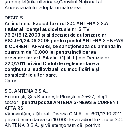
şi completările ulterioare,
Consiliul Naţional al
Audiovizualului adoptă următoarea
DECIZIE:
Articol unic: Radiodifuzorul S.C. ANTENA 3 S.A.,
titular al licenţei audiovizuale nr. S-TV
76.2/16.12.2003 şi al deciziei de autorizare nr.
882.0-1/24.06.2005 pentru postul ANTENA 3 - NEWS
& CURRENT AFFAIRS, se sancţionează cu amendă în
cuantum de 10.000 lei pentru încălcarea
prevederilor art. 64 alin. (1) lit. b) din Decizia nr.
220/2011 privind Codul de reglementare a
conţinutului audiovizual, cu modificările şi
completările ulterioare.
Către,
S.C. ANTENA 3 S.A.,
Bucureşti, Şos.Bucureşti-Ploieşti nr.25-27, etaj 1,
sector 1
pentru postul ANTENA 3-NEWS & CURRENT
AFFAIRS
Vă înaintăm, alăturat, Decizia C.N.A. nr. 601/13.10.2011
privind amendarea cu 10.000 lei a radiodifuzorului S.C.
ANTENA 3 S.A. şi vă atenţionăm că, potrivit