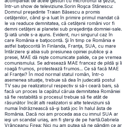
acompaniat de acele gesturi cu microfonul la şezut,
într-un show de televiziune.
Sorin Roşca Stănescu:
Domnul preşedinte Traian Băsescu a promis
cetăţenilor, când şi-a luat în primire primul mandat că
le va readuce demnitatea, că cetăţenii români vor fi
demni cetăţeni ai planetei sub preşedinţia domniei-sale.
Şi iată unde s-a ajuns. Evident, nu-i singurul caz în
care România e batjocontă. Şi în timp ce România e
astfel batjocorită în Finlanda, Franţa, SUA, cu mare
întârziere şi abia sub presiunea opiniei publice şi a
presei, MAE dă nişte comunicate palide, ca pe vremea
comunismului. Se adresează MAE francez de pildă şi îi
roagă frumos, protestează frumos... Ce să facă MAE
al Franţei? În mod normal statul român, într-o
asemenea situaţie, trebuie să dea în judecată postul
TV sau pe realizatorul respectiv si să-i ceară bani, să
facă un proces la capătul căruia demnitatea României
să fie restabilită si procesul trebuie să fie atât de
răsunător încât alti realizatori si alte televiziuni să
numai îndrăznească să-şi bată joc în halul ăsta de
România. Dacă noi am proceda asa cu imnul SUA ar
ieşi un scandal uriaş, am fi şterşi de pe hartă.
Gabriela
Vrânceanu Firea: Nici nu am putea să ne gândim ce ar