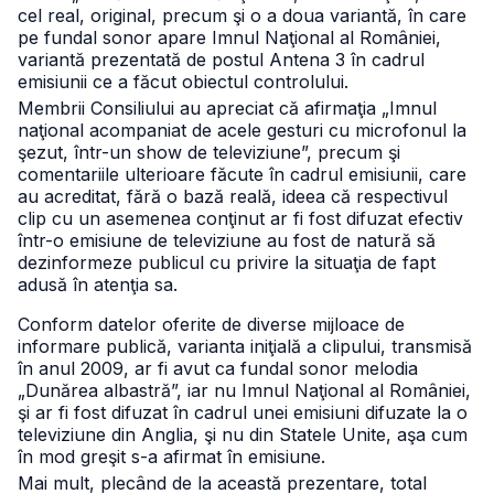
cel real, original, precum şi o a doua variantă, în care
pe fundal sonor apare Imnul Naţional al României,
variantă prezentată de postul Antena 3 în cadrul
emisiunii ce a făcut obiectul controlului.
Membrii Consiliului au apreciat că afirmaţia „Imnul
naţional acompaniat de acele gesturi cu microfonul la
şezut, într-un show de televiziune”, precum şi
comentariile ulterioare făcute în cadrul emisiunii, care
au acreditat, fără o bază reală, ideea că respectivul
clip cu un asemenea conţinut ar fi fost difuzat efectiv
într-o emisiune de televiziune au fost de natură să
dezinformeze publicul cu privire la situaţia de fapt
adusă în atenţia sa.
Conform datelor oferite de diverse mijloace de
informare publică, varianta iniţială a clipului, transmisă
în anul 2009, ar fi avut ca fundal sonor melodia
„Dunărea albastră”, iar nu Imnul Naţional al României,
şi ar fi fost difuzat în cadrul unei emisiuni difuzate la o
televiziune din Anglia, şi nu din Statele Unite, aşa cum
în mod greşit s-a afirmat în emisiune.
Mai mult, plecând de la această prezentare, total