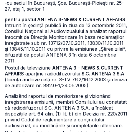
-cu sediul în Bucureşti, Şos. Bucureşti-Ploieşti nr. 25-
27, etaj 1, sector 1
pentru postul ANTENA 3-NEWS & CURRENT AFFAIRS
Întrunit în şedinţă publică în ziua de 13 octombrie 2011,
Consiliul Naţional al Audiovizualului a analizat raportul
întocmit de Direcţia Monitorizare în baza reclamaţiilor
înregistrate sub nr. 13712/07.10.2011, 13830/11.10.2011
şi 13845/11.10.2011 cu privire la emisiunea „Ştirea zilei”,
difuzată de postul ANTENA 3 în data 6 octombrie
2011.
Postul de televiziune
ANTENA 3
-
NEWS & CURRENT
AFFAIRS
aparţine radiodifuzorului
S.C. ANTENA 3 S.A.
(licenţa audiovizuală nr. S-TV 76.2/16.12.2003 şi decizia
de autorizare nr. 882.0-1/24.06.2005).
Analizând raportul de monitorizare şi vizionând
înregistrarea emisiunii, membrii Consiliului au constatat
că radiodifuzorul S.C. ANTENA 3 S.A. a încălcat
dispoziţiile art. 64 alin. (1) lit. b) din Decizia nr. 220/2011
privind Codul de reglementare a conţinutului
audiovizual, cu modificările şi completările ulterioare.