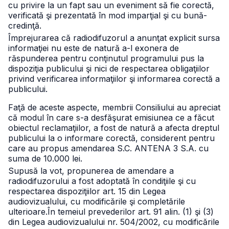
cu privire la un fapt sau un eveniment să fie corectă,
verificată şi prezentată în mod imparţial şi cu bună-
credinţă.
Împrejurarea că radiodifuzorul a anunţat explicit sursa
informaţiei nu este de natură a-l exonera de
răspunderea pentru conţinutul programului pus la
dispoziţia publicului şi nici de respectarea obligaţiilor
privind verificarea informaţiilor şi informarea corectă a
publicului.
Faţă de aceste aspecte, membrii Consiliului au apreciat
că modul în care s-a desfăşurat emisiunea ce a făcut
obiectul reclamaţiilor, a fost de natură a afecta dreptul
publicului la o informare corectă, considerent pentru
care au propus amendarea S.C. ANTENA 3 S.A. cu
suma de 10.000 lei.
Supusă la vot, propunerea de amendare a
radiodifuzorului a fost adoptată în condiţiile şi cu
respectarea dispoziţiilor art. 15 din Legea
audiovizualului, cu modificările şi completările
ulterioare.
În temeiul prevederilor art. 91 alin. (1) şi (3)
din Legea audiovizualului
nr. 504/2002, cu modificările