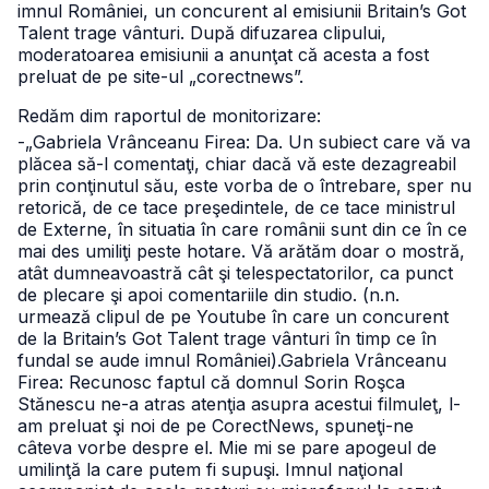
imnul României, un concurent al emisiunii Britain’s Got
Talent trage vânturi. După difuzarea clipului,
moderatoarea emisiunii a anunţat că acesta a fost
preluat de pe site-ul „corectnews”.
Redăm dim raportul de monitorizare:
-„Gabriela Vrânceanu Firea: Da. Un subiect care vă va
plăcea să-l comentaţi, chiar dacă vă este dezagreabil
prin conţinutul său, este vorba de o întrebare, sper nu
retorică, de ce tace preşedintele, de ce tace ministrul
de Externe, în situatia în care românii sunt din ce în ce
mai des umiliţi peste hotare. Vă arătăm doar o mostră,
atât dumneavoastră cât şi telespectatorilor, ca punct
de plecare şi apoi comentariile din studio. (n.n.
urmează clipul de pe Youtube în care un concurent
de la Britain’s Got Talent trage vânturi în timp ce în
fundal se aude imnul României).
Gabriela Vrânceanu
Firea: Recunosc faptul că domnul Sorin Roşca
Stănescu ne-a atras atenţia asupra acestui filmuleţ, l-
am preluat şi noi de pe CorectNews, spuneţi-ne
câteva vorbe despre el. Mie mi se pare apogeul de
umilinţă la care putem fi supuşi. Imnul naţional