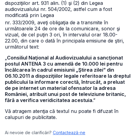
dispoziţiilor art. 931 alin. (1) şi (2) din Legea
audiovizualului nr. 504/2002, astfel cum a fost
modificată prin Legea
nr. 333/2009, aveţi obligaţia de a transmite în
următoarele 24 de ore de la comunicare, sonor şi
vizual, de cel puţin 3 ori, în intervalul orar 18.00-
22.00, din care o dată în principala emisiune de ştiri,
următorul text:
„
Consiliul Naţional al Audiovizualului a sancţionat
postul ANTENA 3 cu amendă de 10.000 lei pentru
încălcarea în cadrul emisiunii „Ştirea zilei” din
06.10.2011 a dispoziţiilor legale referitoare la dreptul
publicului la informare corectă, întrucât, a preluat
de pe internet un material ofensator la adresa
României, atribuit unui post de televiziune britanic,
fără a verifica veridicitatea acestuia
.”
Vă atragem atenţia că textul nu poate fi difuzat în
calupuri de publicitate.
Ai nevoie de clarificări?
Contactează-ne