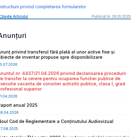
nstructiuni privind completarea formularelor
Citește Articolul
Publicat în: 29.10.2025
Anunțuri
nunț privind transferul fără plată al unor active fixe și
obiecte de inventar propuse spre disponibilizare
6.07.2026
Anuntul nr. 4437/21.04.2026 privind declansarea procedurii
de transfer la cerere pentru ocuparea functiei publice de
executie vacanta de consilier achizitii publice, clasa I, grad
profesional superior
1.04.2026
Raport anual 2025
08.04.2026
Noul Cod de Reglementare a Conținutului Audiovizual
7.08.2025