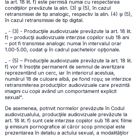
la art. 18 lit. f) este permisă numai cu respectarea
condiţiilor prevăzute la alin. (3) şi (5), în cazul
retransmisiei de tip analogic, respectiv la alin. (4) şi (5),
în cazul retransmisiei de tip digital.
_ - (3) - Producţiile audiovizuale prevăzute la art. 18 lit.
f) – producţii audiovizuale interzise copiilor sub 18 ani
– pot fi transmise analogic numai în intervalul orar
1.00-5.00, codat şi în cadrul pachetelor opţionale.
_ - (5) – Producţiile audiovizuale prevăzute la art. 18 lit.
f) vor fi însoţite permanent de semnul de avertizare
reprezentând un cerc, iar în interiorul acestuia,
numărul 18 de culoare albă, pe fond roşu; se interzice
retransmiterea producţiilor audiovizuale care prezintă
imagini cu copii având un comportament explicit
sexual".
De asemenea, potrivit normelor prevăzute în Codul
audiovizualului, producţiile audiovizuale prevăzute la
art. 18 lit. f) sunt cele interzise copiilor sub 18 ani: filme
şi emisiuni pornografice al căror scop principal este
prezentarea în detaliu a actului sexual, a modalităţilor