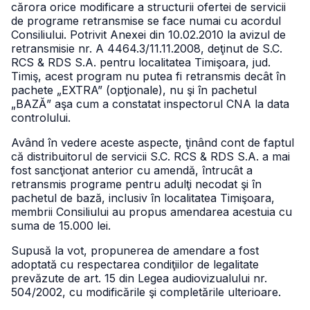
cărora orice modificare a structurii ofertei de servicii
de programe retransmise se face numai cu acordul
Consiliului. Potrivit Anexei din 10.02.2010 la avizul de
retransmisie nr. A 4464.3/11.11.2008, deţinut de S.C.
RCS & RDS S.A. pentru localitatea Timişoara, jud.
Timiş, acest program nu putea fi retransmis decât în
pachete „EXTRA” (opţionale), nu şi în pachetul
„BAZĂ” aşa cum a constatat inspectorul CNA la data
controlului.
Având în vedere aceste aspecte, ţinând cont de faptul
că distribuitorul de servicii S.C. RCS & RDS S.A. a mai
fost sancţionat anterior cu amendă, întrucât a
retransmis programe pentru adulţi necodat şi în
pachetul de bază, inclusiv în localitatea Timişoara,
membrii Consiliului au propus amendarea acestuia cu
suma de 15.000 lei.
Supusă la vot, propunerea de amendare a fost
adoptată cu respectarea condiţiilor de legalitate
prevăzute de art. 15 din Legea audiovizualului nr.
504/2002, cu modificările şi completările ulterioare.