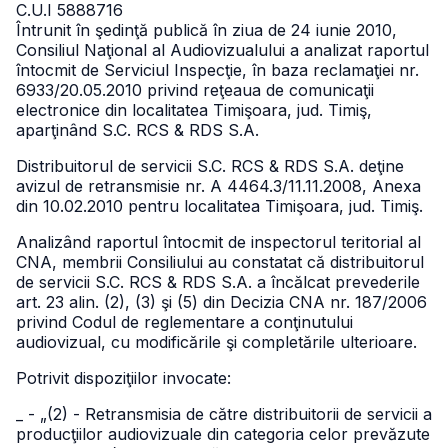
C.U.I 5888716
Întrunit în şedinţă publică în ziua de 24 iunie 2010,
Consiliul Naţional al Audiovizualului a analizat raportul
întocmit de Serviciul Inspecţie, în baza reclamaţiei nr.
6933/20.05.2010 privind reţeaua de comunicaţii
electronice din localitatea Timişoara, jud. Timiş,
aparţinând S.C. RCS & RDS S.A.
Distribuitorul de servicii S.C. RCS & RDS S.A. deţine
avizul de retransmisie nr. A 4464.3/11.11.2008, Anexa
din 10.02.2010 pentru localitatea Timişoara, jud. Timiş.
Analizând raportul întocmit de inspectorul teritorial al
CNA, membrii Consiliului au constatat că distribuitorul
de servicii S.C. RCS & RDS S.A. a încălcat prevederile
art. 23 alin. (2), (3) şi (5) din Decizia CNA nr. 187/2006
privind Codul de reglementare a conţinutului
audiovizual, cu modificările şi completările ulterioare.
Potrivit dispoziţiilor invocate:
_ - „(2) - Retransmisia de către distribuitorii de servicii a
producţiilor audiovizuale din categoria celor prevăzute