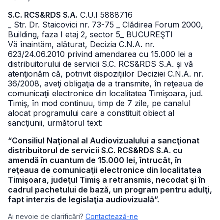
S.C. RCS&RDS S.A.
C.U.I 5888716
_ Str. Dr. Staicovici nr. 73-75
_ Clădirea Forum 2000,
Building, faza I etaj 2, sector 5
_ BUCUREŞTI
Vă înaintăm, alăturat, Decizia C.N.A. nr.
623/24.06.2010 privind amendarea cu 15.000 lei a
distribuitorului de servicii S.C. RCS&RDS S.A. şi vă
atenţionăm că, potrivit dispoziţiilor Deciziei C.N.A. nr.
36/2008, aveţi obligaţia de a transmite, în reţeaua de
comunicaţii electronice din localitatea Timişoara, jud.
Timiş, în mod continuu, timp de 7 zile, pe canalul
alocat programului care a constituit obiect al
sancţiunii, următorul text:
“Consiliul Naţional al Audiovizualului a sancţionat
distribuitorul de servicii S.C. RCS&RDS S.A. cu
amendă în cuantum de 15.000 lei, întrucât, în
reţeaua de comunicaţii electronice din localitatea
Timişoara, judeţul Timiş a retransmis, necodat şi în
cadrul pachetului de bază, un program pentru adulţi,
fapt interzis de legislaţia audiovizuală”.
Ai nevoie de clarificări?
Contactează-ne