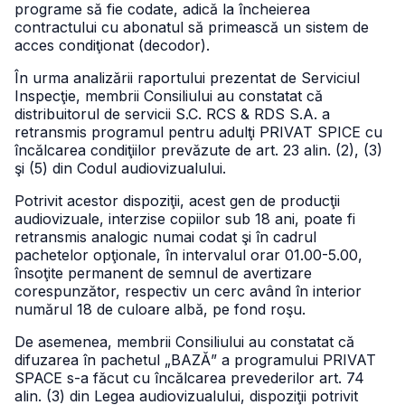
programe să fie codate, adică la încheierea
contractului cu abonatul să primească un sistem de
acces condiţionat (decodor).
În urma analizării raportului prezentat de Serviciul
Inspecţie, membrii Consiliului au constatat că
distribuitorul de servicii S.C. RCS & RDS S.A. a
retransmis programul pentru adulţi PRIVAT SPICE cu
încălcarea condiţiilor prevăzute de art. 23 alin. (2), (3)
şi (5) din Codul audiovizualului.
Potrivit acestor dispoziţii, acest gen de producţii
audiovizuale, interzise copiilor sub 18 ani, poate fi
retransmis analogic numai codat şi în cadrul
pachetelor opţionale, în intervalul orar 01.00-5.00,
însoţite permanent de semnul de avertizare
corespunzător, respectiv un cerc având în interior
numărul 18 de culoare albă, pe fond roşu.
De asemenea, membrii Consiliului au constatat că
difuzarea în pachetul „BAZĂ” a programului PRIVAT
SPACE s-a făcut cu încălcarea prevederilor art. 74
alin. (3) din Legea audiovizualului, dispoziţii potrivit