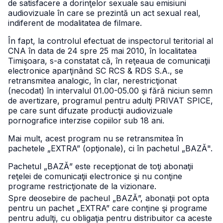
de satisfacere a dorinţelor sexuale sau emisiuni
audiovizuale în care se prezintă un act sexual real,
indiferent de modalitatea de filmare.
În fapt, la controlul efectuat de inspectorul teritorial al
CNA în data de 24 spre 25 mai 2010, în localitatea
Timişoara, s-a constatat că, în reţeaua de comunicaţii
electronice aparţinând SC RCS & RDS S.A., se
retransmitea analogic, în clar, nerestricţionat
(necodat) în intervalul 01.00-05.00 şi fără niciun semn
de avertizare, programul pentru adulţi PRIVAT SPICE,
pe care sunt difuzate producţii audiovizuale
pornografice interzise copiilor sub 18 ani.
Mai mult, acest program nu se retransmitea în
pachetele „EXTRA” (opţionale), ci în pachetul „BAZĂ".
Pachetul „BAZĂ” este recepţionat de toţi abonaţii
reţelei de comunicaţii electronice şi nu conţine
programe restricţionate de la vizionare.
Spre deosebire de pacheul „BAZĂ”, abonaţii pot opta
pentru un pachet „EXTRA” care conţine şi programe
pentru adulţi, cu obligaţia pentru distribuitor ca aceste