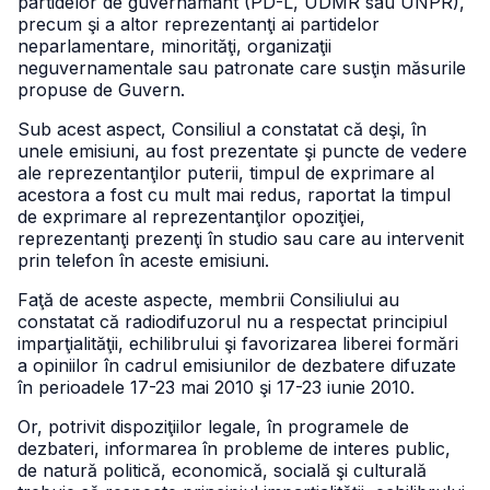
partidelor de guvernământ (PD-L, UDMR sau UNPR),
precum şi a altor reprezentanţi ai partidelor
neparlamentare, minorităţi, organizaţii
neguvernamentale sau patronate care susţin măsurile
propuse de Guvern.
Sub acest aspect, Consiliul a constatat că deşi, în
unele emisiuni, au fost prezentate şi puncte de vedere
ale reprezentanţilor puterii, timpul de exprimare al
acestora a fost cu mult mai redus, raportat la timpul
de exprimare al reprezentanţilor opoziţiei,
reprezentanţi prezenţi în studio sau care au intervenit
prin telefon în aceste emisiuni.
Faţă de aceste aspecte, membrii Consiliului au
constatat că radiodifuzorul nu a respectat principiul
imparţialităţii, echilibrului şi favorizarea liberei formări
a opiniilor în cadrul emisiunilor de dezbatere difuzate
în perioadele 17-23 mai 2010 şi 17-23 iunie 2010.
Or, potrivit dispoziţiilor legale, în programele de
dezbateri, informarea în probleme de interes public,
de natură politică, economică, socială şi culturală