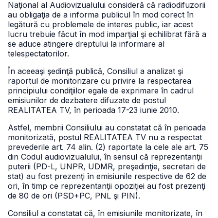
Naţional al Audiovizualului consideră că radiodifuzorii
au obligaţia de a informa publicul în mod corect în
legătură cu problemele de interes public, iar acest
lucru trebuie făcut în mod imparţial şi echilibrat fără a
se aduce atingere dreptului la informare al
telespectatorilor.
În aceeaşi şedinţă publică, Consiliul a analizat şi
raportul de monitorizare cu privire la respectarea
principiului condiţiilor egale de exprimare în cadrul
emisiunilor de dezbatere difuzate de postul
REALITATEA TV, în perioada 17-23 iunie 2010.
Astfel, membrii Consiliului au constatat că în perioada
monitorizată, postul REALITATEA TV nu a respectat
prevederile art. 74 alin. (2) raportate la cele ale art. 75
din Codul audiovizualului, în sensul că reprezentanţii
puterii (PD-L, UNPR, UDMR, preşedinţie, secretari de
stat) au fost prezenţi în emisiunile respective de 62 de
ori, în timp ce reprezentanţii opoziţiei au fost prezenţi
de 80 de ori (PSD+PC, PNL şi PIN).
Consiliul a constatat că, în emisiunile monitorizate, în