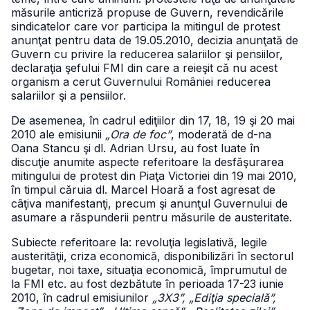
măsurile anticriză propuse de Guvern, revendicările
sindicatelor care vor participa la mitingul de protest
anunţat pentru data de 19.05.2010, decizia anunţată de
Guvern cu privire la reducerea salariilor şi pensiilor,
declaraţia şefului FMI din care a reieşit că nu acest
organism a cerut Guvernului României reducerea
salariilor şi a pensiilor.
De asemenea, în cadrul ediţiilor din 17, 18, 19 şi 20 mai
2010 ale emisiunii
„Ora de foc”
, moderată de d-na
Oana Stancu şi dl. Adrian Ursu, au fost luate în
discuţie anumite aspecte referitoare la desfăşurarea
mitingului de protest din Piaţa Victoriei din 19 mai 2010,
în timpul căruia dl. Marcel Hoară a fost agresat de
câţiva manifestanţi, precum şi anunţul Guvernului de
asumare a răspunderii pentru măsurile de austeritate.
Subiecte referitoare la: revoluţia legislativă, legile
austerităţii, criza economică, disponibilizări în sectorul
bugetar, noi taxe, situaţia economică, împrumutul de
la FMI etc. au fost dezbătute în perioada 17-23 iunie
2010, în cadrul emisiunilor
„3X3”, „Ediţia specială”,