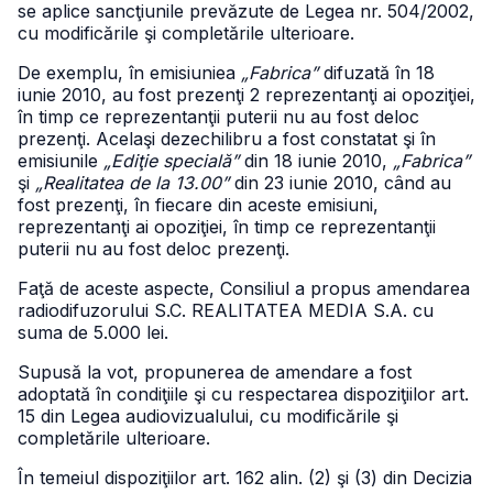
se aplice sancţiunile prevăzute de Legea nr. 504/2002,
cu modificările şi completările ulterioare.
De exemplu, în emisiuniea
„Fabrica”
difuzată în 18
iunie 2010, au fost prezenţi 2 reprezentanţi ai opoziţiei,
în timp ce reprezentanţii puterii nu au fost deloc
prezenţi. Acelaşi dezechilibru a fost constatat şi în
emisiunile
„Ediţie specială”
din 18 iunie 2010,
„Fabrica”
şi
„Realitatea de la 13.00”
din 23 iunie 2010, când au
fost prezenţi, în fiecare din aceste emisiuni,
reprezentanţi ai opoziţiei, în timp ce reprezentanţii
puterii nu au fost deloc prezenţi.
Faţă de aceste aspecte, Consiliul a propus amendarea
radiodifuzorului S.C. REALITATEA MEDIA S.A. cu
suma de 5.000 lei.
Supusă la vot, propunerea de amendare a fost
adoptată în condiţiile şi cu respectarea dispoziţiilor art.
15 din Legea audiovizualului, cu modificările şi
completările ulterioare.
În temeiul dispoziţiilor art. 162 alin. (2) şi (3) din Decizia