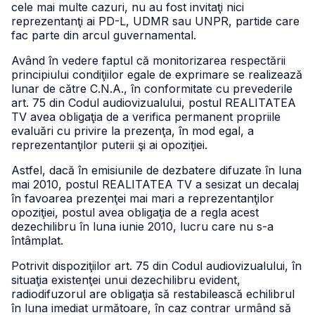
cele mai multe cazuri, nu au fost invitaţi nici
reprezentanţi ai PD-L, UDMR sau UNPR, partide care
fac parte din arcul guvernamental.
Având în vedere faptul că monitorizarea respectării
principiului condiţiilor egale de exprimare se realizează
lunar de către C.N.A., în conformitate cu prevederile
art. 75 din Codul audiovizualului, postul REALITATEA
TV avea obligaţia de a verifica permanent propriile
evaluări cu privire la prezenţa, în mod egal, a
reprezentanţilor puterii şi ai opoziţiei.
Astfel, dacă în emisiunile de dezbatere difuzate în luna
mai 2010, postul REALITATEA TV a sesizat un decalaj
în favoarea prezenţei mai mari a reprezentanţilor
opoziţiei, postul avea obligaţia de a regla acest
dezechilibru în luna iunie 2010, lucru care nu s-a
întâmplat.
Potrivit dispoziţiilor art. 75 din Codul audiovizualului, în
situaţia existenţei unui dezechilibru evident,
radiodifuzorul are obligaţia să restabilească echilibrul
în luna imediat următoare, în caz contrar urmând să