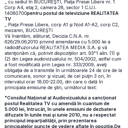
_ cu sediul în BUCUREŞTI, Piaţa Presei Libere nr. 1
Corp A4, etaj 2, camera 28, sector 1 C.U.I.
14080700
pentru postul de televiziune REALITATEA
TV
_ Piaţa Presei Libere, corp A1 şi Nod A1-A2, corp C2,
mezanin, BUCUREŞTI
Vă înaintăm, alăturat, Decizia C.N.A. nr.
626/29.06.2010 privind amendarea cu 5.000 lei a
radiodifuzorului REALITATEA MEDIA S.A. şi vă
atenţionăm că, potrivit dispoziţiilor art. 93^1 alin. (1) şi
(2) din Legea audiovizualului nr. 504/2002, astfel cum
a fost modificată prin Legea nr. 333/2009, aveţi
obligaţia de a transmite în următoarele 24 de ore de la
comunicare, sonor şi vizual, de cel puţin 3 ori, în
intervalul orar 18.00-22.00, din care o dată în
principala emisiune de ştiri, următorul text:
"Consiliul Naţional al Audiovizualului a sancţionat
postul Realitatea TV cu amendă în cuantum de
5.000 lei, întrucât, în unele emisiuni de dezbatere
difuzate în lunile mai şi iunie 2010, nu a respectat
principiul imparţialităţii, prin prezentarea
principalelor puncte de vedere aflate în opoziţie.De