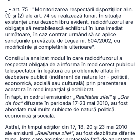
_ - art. 75 : "Monitorizarea respectării dispoziţiilor alin.
(1) şi (2) ale art. 74 se realizează lunar. În situaţia
existenţei unui dezechilibru evident, radiodifuzorul are
obligaţia să restabilească echilibrul în luna imediat
următoare, în caz contrar urmând să se aplice
sancţiunile prevăzute de Legea nr. 504/2002, cu
modificările şi completările ulterioare”.
Consiliul a analizat modul în care radiodifuzorul a
respectat obligaţia de a informa în mod corect publicul
telespectator în legătură cu problemele aflate în
dezbatere publică (indiferent de natura lor - politică,
economică, socială sau culturală) prin prezentarea
acestora în mod imparţial şi echilibrat.
În fapt, în cadrul emisiunilor
„Realitatea zilei”
şi
„Ora
de foc”
difuzate în perioada 17-23 mai 2010, au fost
abordate mai multe subiecte de natură politică,
economică şi socială.
Astfel, în timpul ediţiilor din 17, 18, 20 şi 23 mai 2010
ale emisiunii
„Realitatea zilei”
, au fost dezbătute diferite
teme, între care amintim: protestele faţă de anunţatele