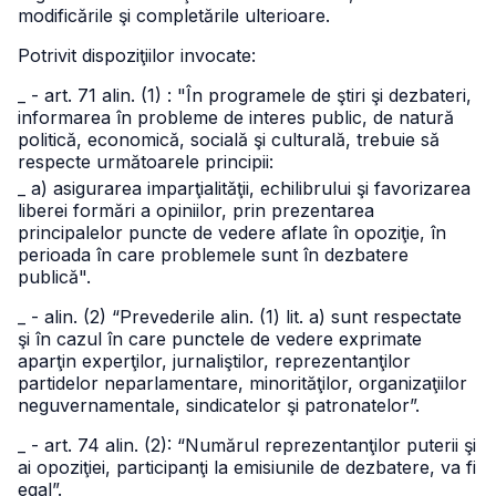
modificările şi completările ulterioare.
Potrivit dispoziţiilor invocate:
_ - art. 71 alin. (1) : "În programele de ştiri şi dezbateri,
informarea în probleme de interes public, de natură
politică, economică, socială şi culturală, trebuie să
respecte următoarele principii:
_ a) asigurarea imparţialităţii, echilibrului şi favorizarea
liberei formări a opiniilor, prin prezentarea
principalelor puncte de vedere aflate în opoziţie, în
perioada în care problemele sunt în dezbatere
publică".
_ - alin. (2) “Prevederile alin. (1) lit. a) sunt respectate
şi în cazul în care punctele de vedere exprimate
aparţin experţilor, jurnaliştilor, reprezentanţilor
partidelor neparlamentare, minorităţilor, organizaţiilor
neguvernamentale, sindicatelor şi patronatelor”.
_ - art. 74 alin. (2): “Numărul reprezentanţilor puterii şi
ai opoziţiei, participanţi la emisiunile de dezbatere, va fi
egal”.