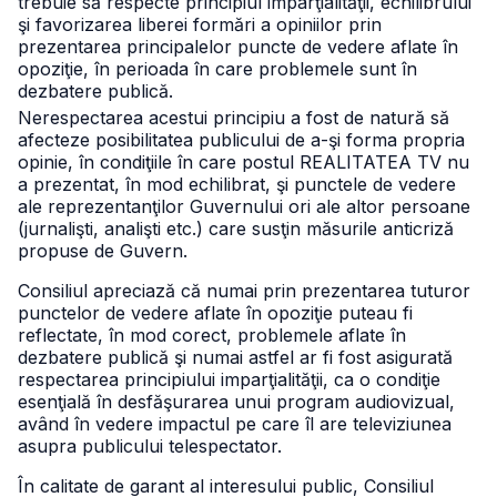
trebuie să respecte principiul imparţialităţii, echilibrului
şi favorizarea liberei formări a opiniilor prin
prezentarea principalelor puncte de vedere aflate în
opoziţie, în perioada în care problemele sunt în
dezbatere publică.
Nerespectarea acestui principiu a fost de natură să
afecteze posibilitatea publicului de a-şi forma propria
opinie, în condiţiile în care postul REALITATEA TV nu
a prezentat, în mod echilibrat, şi punctele de vedere
ale reprezentanţilor Guvernului ori ale altor persoane
(jurnalişti, analişti etc.) care susţin măsurile anticriză
propuse de Guvern.
Consiliul apreciază că numai prin prezentarea tuturor
punctelor de vedere aflate în opoziţie puteau fi
reflectate, în mod corect, problemele aflate în
dezbatere publică şi numai astfel ar fi fost asigurată
respectarea principiului imparţialităţii, ca o condiţie
esenţială în desfăşurarea unui program audiovizual,
având în vedere impactul pe care îl are televiziunea
asupra publicului telespectator.
În calitate de garant al interesului public, Consiliul