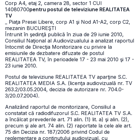
Corp A4, etaj 2, camera 28, sector 1 CUI
14080700
pentru postul de televiziune REALITATEA
TV
_ Piaţa Presei Libere, corp A1 şi Nod A1-A2, corp C2,
mezanin BUCUREŞTI
Întrunit în şedinţă publică în ziua de 29 iunie 2010,
Consiliul Naţional al Audiovizualului a analizat raportul
întocmit de Direcţia Monitorizare cu privire la
emisiunile de dezbatere difuzate de postul
REALITATEA TV, în perioadele 17 - 23 mai 2010 şi 17 -
23 iunie 2010.
Postul de televiziune REALITATEA TV aparţine S.C.
REALITATEA MEDIA S.A. (licenţa audiovizuală nr. TV
263.2/03.05.2004, decizia de autorizare nr. 704.0-
3/20.07.2004).
Analizând raportul de monitorizare, Consiliul a
constatat că radiodifuzorul S.C. REALITATEA TV S.A.
a încălcat prevederile art. 71 alin. (1) lit. a) şi alin. (2),
precum şi ale art. 74 alin. (2) raportate la cele ale art.
75 din Decizia nr. 187/2006 privind Codul de
reglementare a conţinutului audiovizual, cu