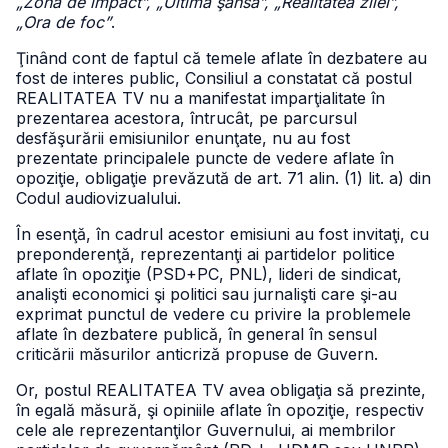
„Zona de impact”, „Ultima şansă”, „Realitatea zilei”,
„Ora de foc”
.
Ţinând cont de faptul că temele aflate în dezbatere au
fost de interes public, Consiliul a constatat că postul
REALITATEA TV nu a manifestat imparţialitate în
prezentarea acestora, întrucât, pe parcursul
desfăşurării emisiunilor enunţate, nu au fost
prezentate principalele puncte de vedere aflate în
opoziţie, obligaţie prevăzută de art. 71 alin. (1) lit. a) din
Codul audiovizualului.
În esenţă, în cadrul acestor emisiuni au fost invitaţi, cu
preponderenţă, reprezentanţi ai partidelor politice
aflate în opoziţie (PSD+PC, PNL), lideri de sindicat,
analişti economici şi politici sau jurnalişti care şi-au
exprimat punctul de vedere cu privire la problemele
aflate în dezbatere publică, în general în sensul
criticării măsurilor anticriză propuse de Guvern.
Or, postul REALITATEA TV avea obligaţia să prezinte,
în egală măsură, şi opiniile aflate în opoziţie, respectiv
cele ale reprezentanţilor Guvernului, ai membrilor