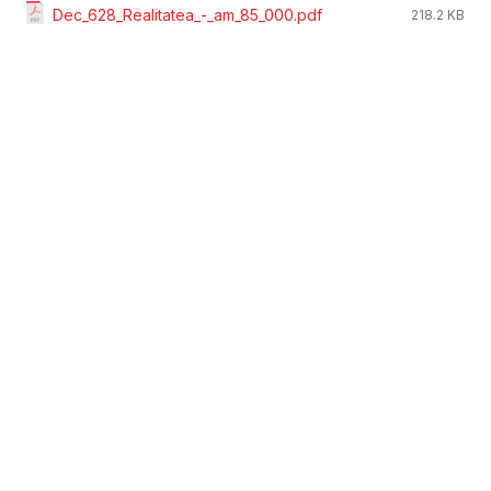
Dec_628_Realitatea_-_am_85_000.pdf
218.2 KB