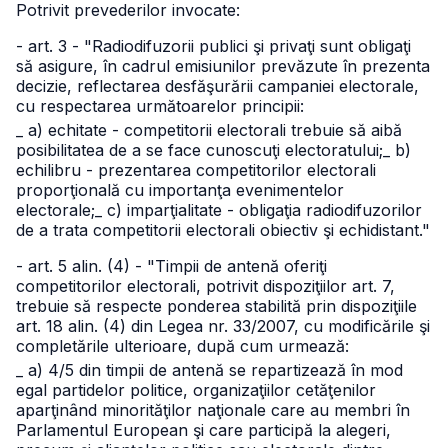
Potrivit prevederilor invocate:
- art. 3 - "Radiodifuzorii publici şi privaţi sunt obligaţi
să asigure, în cadrul emisiunilor prevăzute în prezenta
decizie, reflectarea desfăşurării campaniei electorale,
cu respectarea următoarelor principii:
_ a) echitate - competitorii electorali trebuie să aibă
posibilitatea de a se face cunoscuţi electoratului;
_ b)
echilibru - prezentarea competitorilor electorali
proporţională cu importanţa evenimentelor
electorale;
_ c) imparţialitate - obligaţia radiodifuzorilor
de a trata competitorii electorali obiectiv şi echidistant."
- art. 5 alin. (4) - "Timpii de antenă oferiţi
competitorilor electorali, potrivit dispoziţiilor art. 7,
trebuie să respecte ponderea stabilită prin dispoziţiile
art. 18 alin. (4) din Legea nr. 33/2007, cu modificările şi
completările ulterioare, după cum urmează:
_ a) 4/5 din timpii de antenă se repartizează în mod
egal partidelor politice, organizaţiilor cetăţenilor
aparţinând minorităţilor naţionale care au membri în
Parlamentul European şi care participă la alegeri,