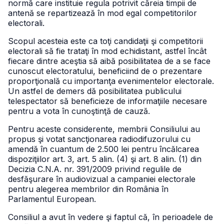
normă care instituie regula potrivit căreia timpii de
antenă se repartizează în mod egal competitorilor
electorali.
Scopul acesteia este ca toţi candidaţii şi competitorii
electorali să fie trataţi în mod echidistant, astfel încât
fiecare dintre aceştia să aibă posibilitatea de a se face
cunoscut electoratului, beneficiind de o prezentare
proporţională cu importanţa evenimentelor electorale.
Un astfel de demers dă posibilitatea publicului
telespectator să beneficieze de informaţiile necesare
pentru a vota în cunoştinţă de cauză.
Pentru aceste considerente, membrii Consiliului au
propus şi votat sancţionarea radiodifuzorului cu
amendă în cuantum de 2.500 lei pentru încălcarea
dispoziţiilor art. 3, art. 5 alin. (4) şi art. 8 alin. (1) din
Decizia C.N.A. nr. 391/2009 privind regulile de
desfăşurare în audiovizual a campaniei electorale
pentru alegerea membrilor din România în
Parlamentul European.
Consiliul a avut în vedere şi faptul că, în perioadele de