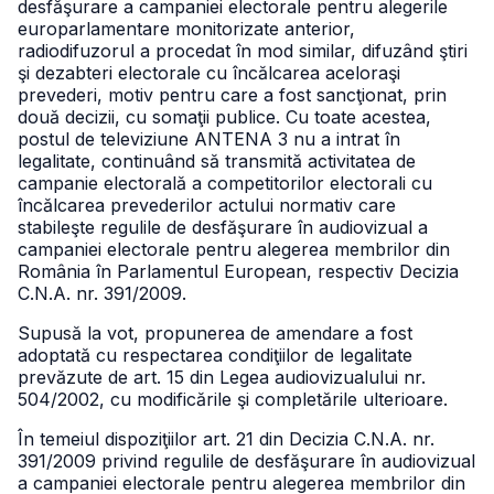
desfăşurare a campaniei electorale pentru alegerile
europarlamentare monitorizate anterior,
radiodifuzorul a procedat în mod similar, difuzând ştiri
şi dezabteri electorale cu încălcarea aceloraşi
prevederi, motiv pentru care a fost sancţionat, prin
două decizii, cu somaţii publice. Cu toate acestea,
postul de televiziune ANTENA 3 nu a intrat în
legalitate, continuând să transmită activitatea de
campanie electorală a competitorilor electorali cu
încălcarea prevederilor actului normativ care
stabileşte regulile de desfăşurare în audiovizual a
campaniei electorale pentru alegerea membrilor din
România în Parlamentul European, respectiv Decizia
C.N.A. nr. 391/2009.
Supusă la vot, propunerea de amendare a fost
adoptată cu respectarea condiţiilor de legalitate
prevăzute de art. 15 din Legea audiovizualului nr.
504/2002, cu modificările şi completările ulterioare.
În temeiul dispoziţiilor art. 21 din Decizia C.N.A. nr.
391/2009 privind regulile de desfăşurare în audiovizual
a campaniei electorale pentru alegerea membrilor din