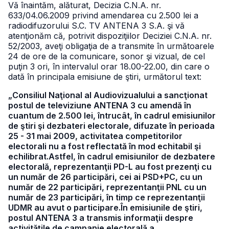
Vă înaintăm, alăturat, Decizia C.N.A. nr.
633/04.06.2009 privind amendarea cu 2.500 lei a
radiodifuzorului S.C. TV ANTENA 3 S.A. şi vă
atenţionăm că, potrivit dispoziţiilor Deciziei C.N.A. nr.
52/2003, aveţi obligaţia de a transmite în următoarele
24 de ore de la comunicare, sonor şi vizual, de cel
puţin 3 ori, în intervalul orar 18.00-22.00, din care o
dată în principala emisiune de ştiri, următorul text:
„Consiliul Naţional al Audiovizualului a sancţionat
postul de televiziune ANTENA 3 cu amendă în
cuantum de 2.500 lei, întrucât, în cadrul emisiunilor
de ştiri şi dezbateri electorale, difuzate în perioada
25 - 31 mai 2009, activitatea competitorilor
electorali nu a fost reflectată în mod echitabil şi
echilibrat.Astfel, în cadrul emisiunilor de dezbatere
electorală, reprezentanţii PD-L au fost prezenţi cu
un număr de 26 participări, cei ai PSD+PC, cu un
număr de 22 participări, reprezentanţii PNL cu un
număr de 23 participări, în timp ce reprezentanţii
UDMR au avut o participare.În emisiunile de ştiri,
postul ANTENA 3 a transmis informaţii despre
activităţile de campanie electorală a