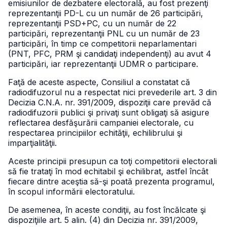
emisiunilor de dezbatere electorală, au fost prezenţi
reprezentanţii PD-L cu un număr de 26 participări,
reprezentanţii PSD+PC, cu un număr de 22
participări, reprezentanţii PNL cu un număr de 23
participări, în timp ce competitorii neparlamentari
(PNT, PFC, PRM şi candidaţi independenţi) au avut 4
participări, iar reprezentanţii UDMR o participare.
Faţă de aceste aspecte, Consiliul a constatat că
radiodifuzorul nu a respectat nici prevederile art. 3 din
Decizia C.N.A. nr. 391/2009, dispoziţii care prevăd că
radiodifuzorii publici şi privaţi sunt obligaţi să asigure
reflectarea desfăşurării campaniei electorale, cu
respectarea principiilor echităţii, echilibrului şi
imparţialităţii.
Aceste principii presupun ca toţi competitorii electorali
să fie trataţi în mod echitabil şi echilibrat, astfel încât
fiecare dintre aceştia să-şi poată prezenta programul,
în scopul informării electoratului.
De asemenea, în aceste condiţii, au fost încălcate şi
dispoziţiile art. 5 alin. (4) din Decizia nr. 391/2009,