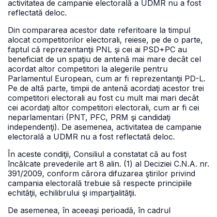
activitatea de campanie electorală a UDMR nu a fost
reflectată deloc.
Din compararea acestor date referitoare la timpul
alocat competitorilor electorali, reiese, pe de o parte,
faptul că reprezentanţii PNL şi cei ai PSD+PC au
beneficiat de un spaţiu de antenă mai mare decât cel
acordat altor competitori la alegerile pentru
Parlamentul European, cum ar fi reprezentanţii PD-L.
Pe de altă parte, timpii de antenă acordaţi acestor trei
competitori electorali au fost cu mult mai mari decât
cei acordaţi altor competitori electorali, cum ar fi cei
neparlamentari (PNT, PFC, PRM şi candidaţi
independenţi). De asemenea, activitatea de campanie
electorală a UDMR nu a fost reflectată deloc.
În aceste condiţii, Consiliul a constatat că au fost
încălcate prevederile art 8 alin. (1) al Deciziei C.N.A. nr.
391/2009, conform cărora difuzarea ştirilor privind
campania electorală trebuie să respecte principiile
echităţii, echilibrului şi imparţialităţii.
De asemenea, în aceeaşi perioadă, în cadrul