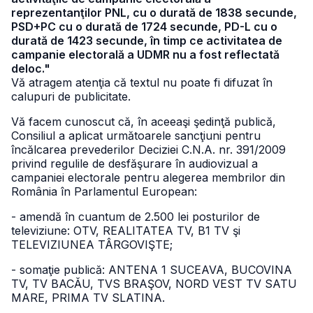
reprezentanţilor PNL, cu o durată de 1838 secunde,
PSD+PC cu o durată de 1724 secunde, PD-L cu o
durată de 1423 secunde, în timp ce activitatea de
campanie electorală a UDMR nu a fost reflectată
deloc."
Vă atragem atenţia că textul nu poate fi difuzat în
calupuri de publicitate.
Vă facem cunoscut că, în aceeaşi şedinţă publică,
Consiliul a aplicat următoarele sancţiuni pentru
încălcarea prevederilor Deciziei C.N.A. nr. 391/2009
privind regulile de desfăşurare în audiovizual a
campaniei electorale pentru alegerea membrilor din
România în Parlamentul European:
- amendă în cuantum de 2.500 lei posturilor de
televiziune: OTV, REALITATEA TV, B1 TV şi
TELEVIZIUNEA TÂRGOVIŞTE;
- somaţie publică: ANTENA 1 SUCEAVA, BUCOVINA
TV, TV BACĂU, TVS BRAŞOV, NORD VEST TV SATU
MARE, PRIMA TV SLATINA.