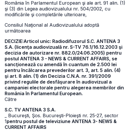
România în Parlamentul European şi ale art. 91 alin. (1)
şi (3) din Legea audiovizualului nr. 504/2002, cu
modificările şi completările ulterioare,
Consiliul Naţional al Audiovizualului adoptă
următoarea
DECIZIE:Articol unic: Radiodifuzorul S.C. ANTENA 3
S.A. (licenţa audiovizuală nr. S-TV 76.1/16.12.2003 şi
decizia de autorizare nr. 882.0/24.06.2005) pentru
postul ANTENA 3 - NEWS & CURRENT AFFAIRS, se
sancţionează cu amendă în cuantum de 2.500 lei
pentru încălcarea prevederilor art. 3, art. 5 alin. (4)
şi art. 8 alin. (1) din Decizia C.N.A. nr. 391/2009
privind regulile de desfăşurare în audiovizual a
campaniei electorale pentru alegerea membrilor din
România în Parlamentul European.
Către
S.C. TV ANTENA 3 S.A.
_ Bucureşti, Şos. Bucureşti-Ploieşti nr. 25-27, sector
1
pentru postul de televiziune ANTENA 3- NEWS &
CURRENT AFFAIRS