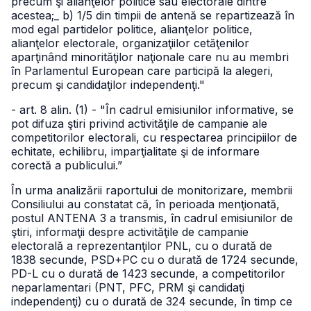
precum şi alianţelor politice sau electorale dintre
acestea;
_ b) 1/5 din timpii de antenă se repartizează în
mod egal partidelor politice, alianţelor politice,
alianţelor electorale, organizaţiilor cetăţenilor
aparţinând minorităţilor naţionale care nu au membri
în Parlamentul European care participă la alegeri,
precum şi candidaţilor independenţi."
- art. 8 alin. (1) - "În cadrul emisiunilor informative, se
pot difuza ştiri privind activităţile de campanie ale
competitorilor electorali, cu respectarea principiilor de
echitate, echilibru, imparţialitate şi de informare
corectă a publicului.”
În urma analizării raportului de monitorizare, membrii
Consiliului au constatat că, în perioada menţionată,
postul ANTENA 3 a transmis, în cadrul emisiunilor de
ştiri, informaţii despre activităţile de campanie
electorală a reprezentanţilor PNL, cu o durată de
1838 secunde, PSD+PC cu o durată de 1724 secunde,
PD-L cu o durată de 1423 secunde, a competitorilor
neparlamentari (PNT, PFC, PRM şi candidaţi
independenţi) cu o durată de 324 secunde, în timp ce