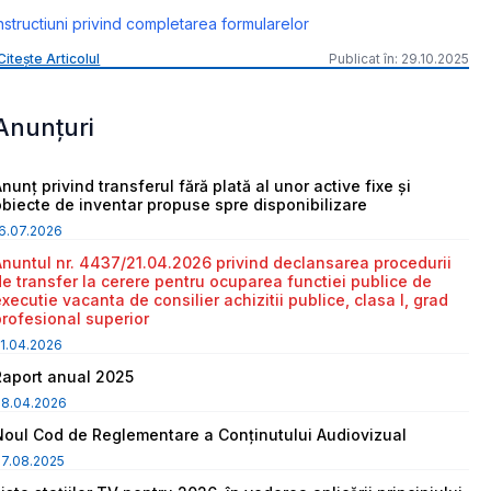
nstructiuni privind completarea formularelor
Citește Articolul
Publicat în: 29.10.2025
Anunțuri
nunț privind transferul fără plată al unor active fixe și
obiecte de inventar propuse spre disponibilizare
6.07.2026
Anuntul nr. 4437/21.04.2026 privind declansarea procedurii
de transfer la cerere pentru ocuparea functiei publice de
executie vacanta de consilier achizitii publice, clasa I, grad
profesional superior
1.04.2026
Raport anual 2025
08.04.2026
Noul Cod de Reglementare a Conținutului Audiovizual
7.08.2025