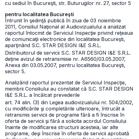
cu sediul în Bucureşti, str. Buturugilor nr. 27, sector 5
pentru localitatea Bucureşti
Întrunit în şedinţă publică în ziua de 03 noiembrie
2011, Consiliul Naţional al Audiovizualului a analizat
raportul întocmit de Serviciul Inspecţie privind reţeaua
de comunicaţii electronice din localitatea Bucureşti,
aparţinând S.C. STAR DESIGN I&E S.R.L.
Distribuitorul de servicii S.C. STAR DESIGN I&E S.R.L.
deţine avizul de retransmisie nr. A6560/03.05.2007,
Anexa din 03.05.2007, pentru localitatea Bucureşti,
sector 5.
Analizând raportul prezentat de Serviciul Inspecţie,
membrii Consiliului au constatat că S.C. STAR DESIGN
I&E S.R.L. a încălcat prevederile
art. 74 alin. (3) din Legea audiovizualului nr. 504/2002,
cu modificările şi completările ulterioare, întrucât a
retransmis servicii de programe fără a fi înscrise în
oferta de servicii şi fără a solicita acordul Consiliului
înainte de modificarea structurii acesteia, iar alte
programe, deşi înscrise în oferta de servicii aprobată