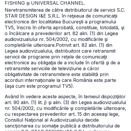
FISHING şi UNIVERSAL CHANNEL.
Neretransmiterea de către distribuitorul de servicii S.C.
STAR DESIGN I&E S.R.L. în reţeaua de comunicaţii
electronice din localitatea Bucureşti a programului
TV5, înscris în oferta aprobată, constituie, totodată, şi
o încălcare a prevederilor art. 82 alin. (1) din Legea
audiovizualului
nr. 504/2002, cu modificările şi
completările ulterioare.
Potrivit art. 82 alin. (1) din
Legea audiovizualului, distribuitorii care retransmit
servicii de programe prin reţele de comunicaţii
electronice au obligaţia de a include în ofertă şi de a
retransmite serviciile de televiziune a căror
obligativitate de retransmitere este stabilită prin
acorduri internaţionale la care România este parte
(aşa cum este programul TV5).
Având în vedere aceste aspecte, în temeiul dispoziţiilor
art. 90 alin. (1) lit. j) şi alin. (3) din Legea audiovizualului
nr. 504/2002, cu modificările şi completările ulterioare,
cu respectarea prevederilor art. 15 din aceeaşi lege,
Consiliul Naţional al Audiovizualului decide
sancţionarea cu somaţie publică a distribuitorului de