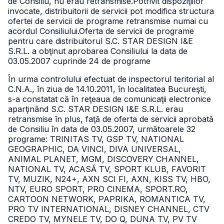
de Consiliu, nu erau retransmise.
Potrivit dispoziţiilor
invocate, distribuitorii de servicii pot modifica structura
ofertei de servicii de programe retransmise numai cu
acordul Consiliului.
Oferta de servicii de programe
pentru care distribuitorul S.C. STAR DESIGN I&E
S.R.L. a obţinut aprobarea Consiliului la data de
03.05.2007 cuprinde 24 de programe
În urma controlului efectuat de inspectorul teritorial al
C.N.A., în ziua de 14.10.2011, în localitatea Bucureşti,
s-a constatat că în reţeaua de comunicaţii electronice
aparţinând S.C. STAR DESIGN I&E S.R.L. erau
retransmise în plus, faţă de oferta de servicii aprobată
de Consiliu în data de 03.05.2007, următoarele 32
programe: TRINITAS TV, GSP TV, NATIONAL
GEOGRAPHIC, DA VINCI, DIVA UNIVERSAL,
ANIMAL PLANET, MGM, DISCOVERY CHANNEL,
NATIONAL TV, ACASĂ TV, SPORT KLUB, FAVORIT
TV, MUZIK, N24+, AXN SCI FI, AXN, KISS TV, HBO,
NTV, EURO SPORT, PRO CINEMA, SPORT.RO,
CARTOON NETWORK, PAPRIKA, ROMANTICA TV,
PRO TV INTERNATIONAL, DISNEY CHANNEL, CTV
CREDO TV, MYNELE TV, DO Q, DUNA TV, PV TV