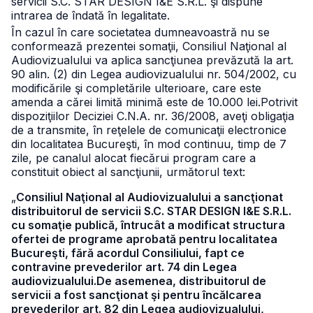
servicii S.C. STAR DESIGN I&E S.R.L. şi dispune
intrarea de îndată în legalitate.
În cazul în care societatea dumneavoastră nu se
conformează prezentei somaţii, Consiliul Naţional al
Audiovizualului va aplica sancţiunea prevăzută la art.
90 alin. (2) din Legea audiovizualului nr. 504/2002, cu
modificările şi completările ulterioare, care este
amenda a cărei limită minimă este de 10.000 lei.
Potrivit
dispoziţiilor Deciziei C.N.A. nr. 36/2008, aveţi obligaţia
de a transmite, în reţelele de comunicaţii electronice
din localitatea Bucureşti, în mod continuu, timp de 7
zile, pe canalul alocat fiecărui program care a
constituit obiect al sancţiunii, următorul text:
„
Consiliul Naţional al Audiovizualului a sancţionat
distribuitorul de servicii S.C. STAR DESIGN I&E S.R.L.
cu somaţie publică, întrucât a modificat structura
ofertei de programe aprobată pentru localitatea
Bucureşti, fără acordul Consiliului, fapt ce
contravine prevederilor art. 74 din Legea
audiovizualului.De asemenea, distribuitorul de
servicii a fost sancţionat şi pentru încălcarea
prevederilor art. 82 din Legea audiovizualului,