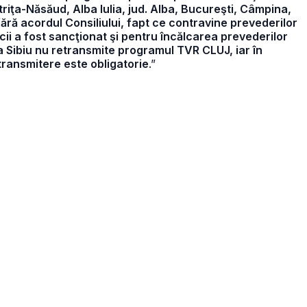
striţa-Năsăud, Alba Iulia, jud. Alba, Bucureşti, Câmpina,
 fără acordul Consiliului, fapt ce contravine prevederilor
icii a fost sancţionat şi pentru încălcarea prevederilor
tea Sibiu nu retransmite programul TVR CLUJ, iar în
etransmitere este obligatorie
.”