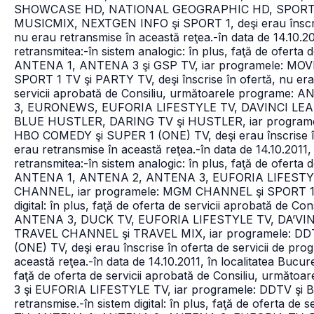
SHOWCASE HD, NATIONAL GEOGRAPHIC HD, SPORT.RO 
MUSICMIX, NEXTGEN INFO şi SPORT 1, deşi erau înscrise
nu erau retransmise în această reţea.
-în data de 14.10.20
retransmitea:
-în sistem analogic: în plus, faţă de oferta
ANTENA 1, ANTENA 3 şi GSP TV, iar programele: MO
SPORT 1 TV şi PARTY TV, deşi înscrise în ofertă, nu era
servicii aprobată de Consiliu, următoarele progra
3, EURONEWS, EUFORIA LIFESTYLE TV, DAVINCI LE
BLUE HUSTLER, DARING TV şi HUSTLER, iar program
HBO COMEDY şi SUPER 1 (ONE) TV, deşi erau înscrise în
erau retransmise în această reţea.
-în data de 14.10.2011, 
retransmitea:
-în sistem analogic: în plus, faţă de oferta
ANTENA 1, ANTENA 2, ANTENA 3, EUFORIA
LIFESTY
CHANNEL, iar programele: MGM CHANNEL şi SPORT 1, deş
digital: în plus, faţă de oferta de servicii aprobată d
ANTENA 3, DUCK TV, EUFORIA LIFESTYLE TV, DA’V
TRAVEL CHANNEL şi TRAVEL MIX, iar programele: DD
(ONE) TV, deşi erau înscrise în oferta de servicii de pr
această reţea.
-în data de 14.10.2011, în localitatea Bucur
faţă de oferta de servicii aprobată de Consiliu, urm
3 şi EUFORIA LIFESTYLE TV, iar programele: DDTV şi B
retransmise.
-în sistem digital: în plus, faţă de oferta d