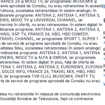
ANCE 24 şi MOOZ TV, iar programele: MUSICMIX şi
grame aprobată de Consiliu, nu erau retransmise în această
 Prahova, societatea retransmitea:
-în sistem analogic: în
, următoarele programe: ANTENA 2, ANTENA 1, ANTENA 3,
NEWS, MOOZ TV şi UNIVERSAL CHANNEL, iar
crise în ofertă, nu erau retransmise.
-în sistem digital: în
, următoarele programe: ANTENA 1, ANTENA 2, ANTENA 3,
NING, GSP TV, FRANCE 24, HBO, HBO COMEDY,
ș
TRAVEL CHANNEL, iar programele SPORT 1, SUPER 1
 de servicii de programe aprobată de Consiliu, nu erau
calitatea Sibiu, societatea retransmitea:
-în sistem analogic:
liu, următoarele programe: ANTENA 2, ANTENA 1, ANTENA
ș
ONEWS, MOOZ TV şi ALFA & OMEGA, iar programele
1
retransmise.
-în sistem digital: în plus, faţă de oferta de
me: ANTENA 1, ANTENA 2, ANTENA 3, EURONEWS, EUFORIA
ș
, DOLCE INFO, FRANCE 24, TRAVEL MIX, HBO, HBO
1
 iar programele TVR CLUJ, MUSICMIX, PARTY TV,
ta de servicii de programe aprobată de Consiliu nu erau
atea nu retransmite în reţeaua de comunicaţii electronice
Societăţii Române de Televiziune, fapt ce contravine