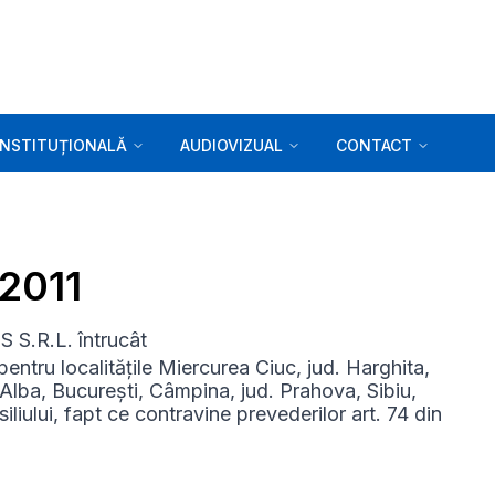
INSTITUȚIONALĂ
AUDIOVIZUAL
CONTACT
.2011
.R.L. întrucât
entru localitățile Miercurea Ciuc, jud. Harghita,
d. Alba, București, Câmpina, jud. Prahova, Sibiu,
liului, fapt ce contravine prevederilor art. 74 din