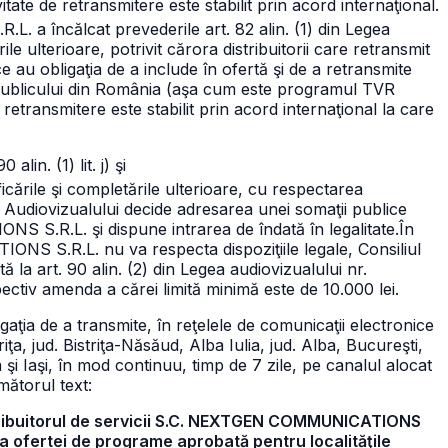
ate de retransmitere este stabilit prin acord internaţional.
.R.L.
a încălcat prevederile art. 82 alin. (1) din Legea
le ulterioare, potrivit cărora distribuitorii care retransmit
e au obligaţia de a include în ofertă şi de a retransmite
publicului din România (aşa cum este programul TVR
retransmitere este stabilit prin acord internaţional la care
lin. (1) lit. j) şi
icările şi completările ulterioare, cu respectarea
al Audiovizualului decide adresarea unei somaţii publice
S S.R.L. şi dispune intrarea de îndată în legalitate.
În
ATIONS S.R.L.
nu va respecta dispoziţiile legale, Consiliul
 la art. 90 alin. (2) din Legea audiovizualului nr.
pectiv amenda a cărei limită minimă este de 10.000 lei.
ligaţia de a transmite, în reţelele de comunicaţii electronice
riţa, jud. Bistriţa-Năsăud, Alba Iulia, jud. Alba, Bucureşti,
şi Iaşi, în mod continuu, timp de 7 zile, pe canalul alocat
mătorul text:
istribuitorul de servicii S.C. NEXTGEN COMMUNICATIONS
ra ofertei de programe aprobată pentru localităţile