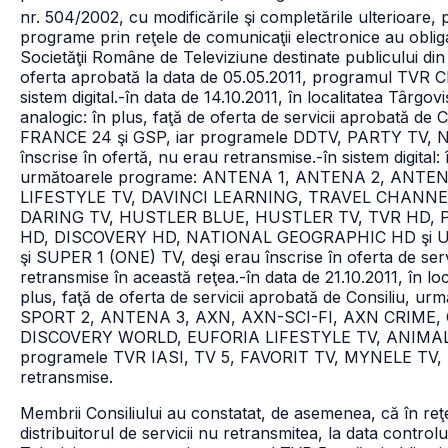
nr. 504/2002, cu modificările şi completările ulterioare, po
programe prin reţele de comunicaţii electronice au obliga
Societăţii Române de Televiziune destinate publicului di
oferta aprobată la data de 05.05.2011, programul TVR CL
sistem digital.
-în data de 14.10.2011, în localitatea Târgov
analogic: în plus, faţă de oferta de servicii aprobată
FRANCE 24 şi GSP, iar programele DDTV, PARTY TV,
înscrise în ofertă, nu erau retransmise.
-în sistem digital
următoarele programe: ANTENA 1, ANTENA 2, ANTE
LIFESTYLE TV, DAVINCI LEARNING,
TRAVEL CHANNEL
DARING TV, HUSTLER BLUE, HUSTLER TV, TVR HD, 
HD, DISCOVERY HD,
NATIONAL GEOGRAPHIC HD şi U
şi SUPER 1 (ONE) TV, deşi erau înscrise în oferta de se
retransmise în această reţea.
-în data de 21.10.2011, în lo
plus, faţă de oferta de servicii aprobată de Consiliu
SPORT 2, ANTENA 3, AXN, AXN-SCI-FI, AXN CRIME
DISCOVERY WORLD, EUFORIA LIFESTYLE TV, ANIMA
programele TVR IASI, TV 5, FAVORIT TV, MYNELE TV, P
retransmise.
Membrii Consiliului au constatat, de asemenea, că în reţe
distribuitorul de servicii nu retransmitea, la data contr