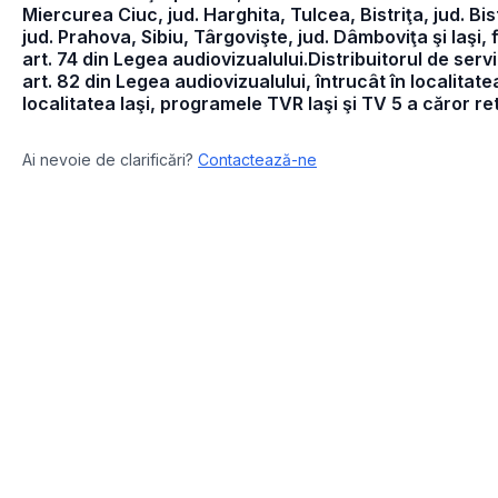
Miercurea Ciuc, jud. Harghita, Tulcea, Bistriţa, jud. Bi
jud. Prahova, Sibiu, Târgovişte, jud. Dâmboviţa şi Iaşi,
art. 74 din Legea audiovizualului.Distribuitorul de serv
art. 82 din Legea audiovizualului, întrucât în localita
localitatea Iaşi, programele TVR Iaşi şi TV 5 a căror r
Ai nevoie de clarificări?
Contactează-ne