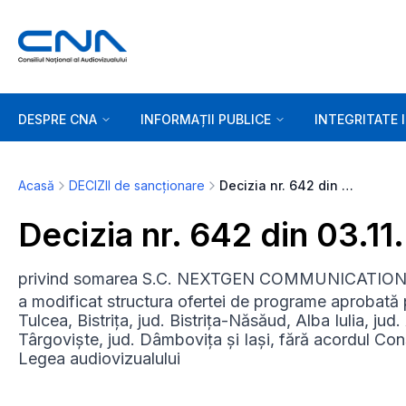
DESPRE CNA
INFORMAȚII PUBLICE
INTEGRITATE 
Acasă
DECIZII de sancționare
Decizia nr. 642 din 03.11.2011
Decizia nr. 642 din 03.11
privind somarea S.C. NEXTGEN COMMUNICATIONS S
a modificat structura ofertei de programe aprobată p
Tulcea, Bistrița, jud. Bistrița-Năsăud, Alba Iulia, ju
Târgoviște, jud. Dâmbovița și Iași, fără acordul Consi
Legea audiovizualului