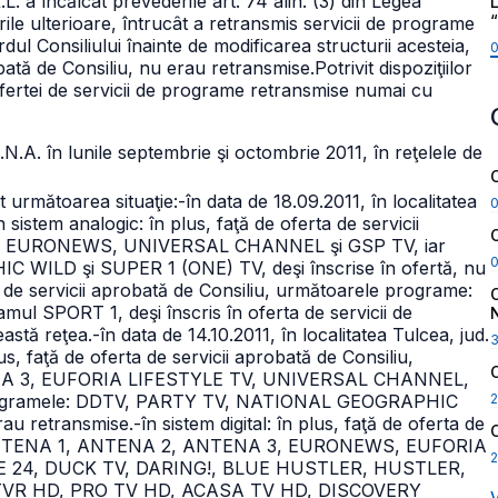
încălcat prevederile art. 74 alin. (3) din Legea
L
ile ulterioare, întrucât a retransmis servicii de programe
cordul Consiliului înainte de modificarea structurii acesteia,
obată de Consiliu, nu erau retransmise.
Potrivit dispoziţiilor
a ofertei de servicii de programe retransmise numai cu
.N.A. în lunile septembrie şi octombrie 2011, în reţelele de
următoarea situaţie:
-în data de 18.09.2011, în localitatea
n sistem analogic: în plus, faţă de oferta de servicii
Z.RO, EURONEWS, UNIVERSAL CHANNEL şi
GSP TV, iar
ILD şi SUPER 1 (ONE) TV, deşi înscrise în ofertă, nu
rta de servicii aprobată de Consiliu, următoarele programe:
 SPORT 1, deşi înscris în oferta de servicii de
astă reţea.
-în data de 14.10.2011, în localitatea Tulcea, jud.
us, faţă de oferta de servicii aprobată de Consiliu,
NA 3, EUFORIA LIFESTYLE TV, UNIVERSAL CHANNEL,
2
ogramele: DDTV, PARTY TV, NATIONAL GEOGRAPHIC
rau retransmise.
-în sistem digital: în plus, faţă de oferta de
me: ANTENA 1, ANTENA 2, ANTENA 3, EURONEWS, EUFORIA
2
E 24,
DUCK TV, DARING!, BLUE HUSTLER, HUSTLER,
VR HD, PRO TV HD, ACASA TV HD, DISCOVERY