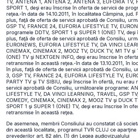
TV, ANTENA 1, ANTENA 2, ANTENA 3, EUFORIA TV, FR
SPORT 1, deşi erau înscrise în oferta de servicii de pro
reţea.
-în data de 14.10.2011, în localitatea Câmpina, jud.
plus, faţă de oferta de servicii aprobată de Consiliu
GSP TV, FRANCE 24, EUFORIA LIFESTYLE TV, EURO
programele DDTV, SPORT 1 şi SUPER 1 (ONE) TV, deşi îns
plus, faţă de oferta de servicii aprobată de Consiliu
EURONEWS, EUFORIA LIFESTYLE TV, DA VINCI LEAR
CINEMAX, CINEMAX 2, MOOZ TV, DUCK TV, M1 TV şi 
(ONE) TV şi NEXTGEN INFO, deşi erau înscrise în oferta
retransmise în această reţea.
-în data de 13.10.2011, în lo
în plus, faţă de oferta de servicii aprobată de Consi
3, GSP TV, FRANCE 24, EUFORIA LIFESTYLE TV, EUR
PARTY TV şi TV SIBIU, deşi înscrise în ofertă, nu erau 
servicii aprobată de Consiliu, următoarele progra
LIFESTYLE TV, DA VINCI LEARNING, TRAVEL, GSP TV
COMEDY, CINEMAX, CINEMAX 2, MOOZ TV şi DUCK TV,
SPORT 1 şi SUPER 1 (ONE) TV, deşi erau înscrise în ofer
retransmise în această reţea.
De asemenea, membrii Consiliului au constatat că societ
din această localitate, programul TVR CLUJ ce aparţine 
prevederilor art. 82 alin. (1) din Legea audiovizualului