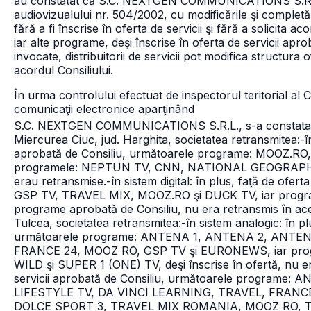
au constatat că S.C. NEXTGEN COMMUNICATIONS S.R.L. a 
audiovizualului nr. 504/2002, cu modificările şi completăr
fără a fi înscrise în oferta de servicii şi fără a solicita a
iar alte programe, deşi înscrise în oferta de servicii apr
invocate, distribuitorii de servicii pot modifica structur
acordul Consiliului.
În urma controlului efectuat de inspectorul teritorial al C
comunicaţii electronice aparţinând
S.C. NEXTGEN COMMUNICATIONS S.R.L., s-a constatat 
Miercurea Ciuc, jud. Harghita, societatea retransmitea:
-î
aprobată de Consiliu, următoarele programe: MOO
programele: NEPTUN TV, CNN, NATIONAL GEOGRAPHIC W
erau retransmise.
-în sistem digital: în plus, faţă de ofe
GSP TV, TRAVEL MIX, MOOZ.RO şi DUCK TV, iar programul
programe aprobată de Consiliu, nu era retransmis în ace
Tulcea, societatea retransmitea:
-în sistem analogic: în pl
următoarele programe: ANTENA 1, ANTENA 2, ANTE
FRANCE 24, MOOZ RO, GSP TV şi EURONEWS, iar pr
WILD şi SUPER 1 (ONE) TV, deşi înscrise în ofertă, nu e
servicii aprobată de Consiliu, următoarele progra
LIFESTYLE TV, DA VINCI LEARNING, TRAVEL, FRANC
DOLCE SPORT 3,
TRAVEL MIX ROMANIA, MOOZ RO, T