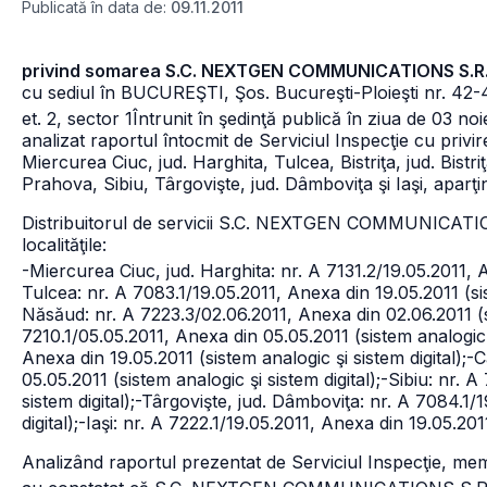
Publicată în data de:
09.11.2011
privind somarea S.C. NEXTGEN COMMUNICATIONS S.R.
cu sediul în BUCUREŞTI, Şos. Bucureşti-Ploieşti nr. 42-4
et. 2, sector 1
Întrunit în şedinţă publică în ziua de 03 no
analizat raportul întocmit de Serviciul Inspecţie cu privire
Miercurea Ciuc, jud. Harghita, Tulcea, Bistriţa, jud. Bistr
Prahova, Sibiu, Târgovişte, jud. Dâmboviţa şi Iaşi, aparţ
Distribuitorul de servicii S.C. NEXTGEN COMMUNICATION
localităţile:
-Miercurea Ciuc, jud. Harghita: nr. A 7131.2/19.05.2011, A
Tulcea: nr. A 7083.1/19.05.2011, Anexa din 19.05.2011 (sis
Năsăud: nr. A 7223.3/02.06.2011, Anexa din 02.06.2011 (si
7210.1/05.05.2011, Anexa din 05.05.2011 (sistem analogic ş
Anexa din 19.05.2011 (sistem analogic şi sistem digital);
-C
05.05.2011 (sistem analogic şi sistem digital);
-Sibiu: nr. A
sistem digital);
-Târgovişte, jud. Dâmboviţa: nr. A 7084.1/1
digital);
-Iaşi: nr. A 7222.1/19.05.2011, Anexa din 19.05.201
Analizând raportul prezentat de Serviciul Inspecţie, memb