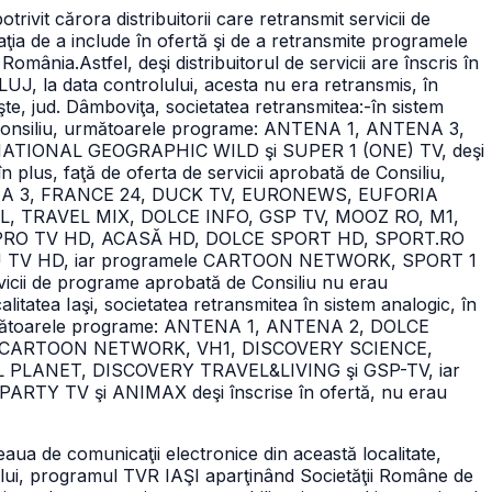
trivit cărora distribuitorii care retransmit servicii de
ţia de a include în ofertă şi de a retransmite programele
n România.
Astfel, deşi distribuitorul de servicii are înscris în
UJ, la data controlului, acesta nu era retransmis, în
işte, jud. Dâmboviţa, societatea retransmitea:
-în sistem
 de Consiliu, următoarele programe: ANTENA 1, ANTENA 3,
 NATIONAL GEOGRAPHIC WILD şi SUPER 1 (ONE) TV, deşi
: în plus, faţă de oferta de servicii aprobată de Consiliu,
NA 3, FRANCE 24,
DUCK TV, EURONEWS, EUFORIA
, TRAVEL MIX, DOLCE INFO, GSP TV, MOOZ RO,
M1,
PRO TV HD,
ACASĂ HD, DOLCE SPORT HD, SPORT.RO
 TV HD, iar programele CARTOON NETWORK, SPORT 1
rvicii de programe aprobată de Consiliu nu erau
calitatea Iaşi, societatea retransmitea
în sistem analogic, în
, următoarele programe: ANTENA 1, ANTENA 2, DOLCE
, CARTOON NETWORK, VH1, DISCOVERY SCIENCE,
L PLANET,
DISCOVERY TRAVEL&LIVING şi GSP-TV, iar
ARTY TV şi ANIMAX deşi înscrise în ofertă,
nu erau
aua de comunicaţii electronice din această localitate,
olului, programul TVR IAŞI aparţinând Societăţii Române de