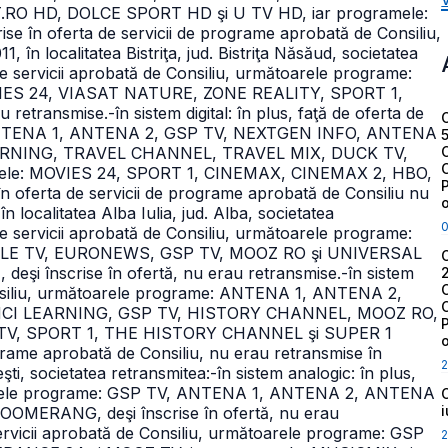
HD, DOLCE SPORT HD şi U TV HD, iar programele:
 în oferta de servicii de programe aprobată de Consiliu,
11, în localitatea Bistriţa, jud. Bistriţa Năsăud, societatea
 de servicii aprobată de Consiliu, următoarele programe:
VIES 24, VIASAT NATURE, ZONE REALITY, SPORT 1,
u retransmise.
-în sistem digital: în plus, faţă de oferta de
me: ANTENA 1, ANTENA 2, GSP TV, NEXTGEN INFO, ANTENA
ARNING,
TRAVEL CHANNEL, TRAVEL MIX, DUCK TV,
ele: MOVIES 24, SPORT 1, CINEMAX, CINEMAX 2, HBO,
 oferta de servicii de programe aprobată de Consiliu nu
în localitatea Alba Iulia, jud. Alba, societatea
 de servicii aprobată de Consiliu, următoarele programe:
LE TV, EURONEWS, GSP TV, MOOZ RO şi UNIVERSAL
i înscrise în ofertă, nu erau retransmise.
-în sistem
e Consiliu, următoarele programe: ANTENA 1, ANTENA 2,
INCI LEARNING, GSP TV, HISTORY CHANNEL,
MOOZ RO,
TV,
SPORT 1, THE HISTORY CHANNEL şi SUPER 1
ograme aprobată de Consiliu, nu erau retransmise în
2
eşti, societatea retransmitea:
-în sistem analogic: în plus,
ătoarele programe: GSP TV, ANTENA 1, ANTENA 2, ANTENA
OOMERANG, deşi înscrise în ofertă, nu erau
e servicii aprobată de Consiliu, următoarele programe: GSP
2