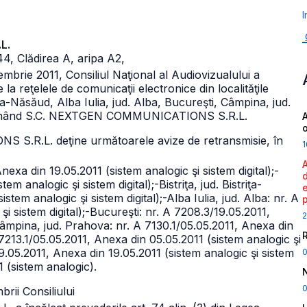
I
L.
4, Clădirea A, aripa A2,
iembrie 2011, Consiliul Naţional al Audiovizualului a
 la reţelele de comunicaţii electronice din localităţile
iţa-Năsăud, Alba Iulia, jud. Alba, Bucureşti, Câmpina, jud.
inând
S.C. NEXTGEN COMMUNICATIONS S.R.L.
A
S S.R.L. deţine următoarele avize de retransmisie, în
1
nexa din 19.05.2011 (sistem analogic şi sistem digital);
-
tem analogic şi sistem digital);
-Bistriţa, jud. Bistriţa-
stem analogic şi sistem digital);
-Alba Iulia, jud. Alba: nr. A
i sistem digital);
-Bucureşti: nr. A 7208.3/19.05.2011,
2
âmpina, jud. Prahova: nr. A 7130.1/05.05.2011, Anexa din
 7213.1/05.05.2011, Anexa din 05.05.2011 (sistem analogic şi
9.05.2011, Anexa din 19.05.2011 (sistem analogic şi sistem
1 (sistem analogic).
0
rii Consiliului