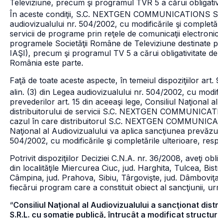
Televiziune, precum şi programul TVR 5 a cărui obligativit
În aceste condiţii, S.C. NEXTGEN COMMUNICATIONS S
audiovizualului nr. 504/2002, cu modificările şi completări
servicii de programe prin reţele de comunicaţii electronic
programele Societăţii Române de Televiziune destinate 
IAŞI), precum şi programul TV 5 a cărui obligativitate de 
România este parte.
Faţă de toate aceste aspecte, în temeiul dispoziţiilor art. 90 a
alin. (3) din Legea audiovizualului nr. 504/2002, cu modif
prevederilor art. 15 din aceeaşi lege, Consiliul Naţional 
distribuitorului de servicii S.C. NEXTGEN COMMUNICATION
cazul în care distribuitorul S.C. NEXTGEN COMMUNIC
Naţional al Audiovizualului va aplica sancţiunea prevăzută
504/2002, cu modificările şi completările ulterioare, res
Potrivit dispoziţiilor Deciziei C.N.A. nr. 36/2008, aveţi ob
din localităţile Miercurea Ciuc, jud. Harghita, Tulcea, Bist
Câmpina, jud. Prahova, Sibiu, Târgovişte, jud. Dâmboviţa 
fiecărui program care a constituit obiect al sancţiunii, ur
“
Consiliul Naţional al Audiovizualului a sancţionat d
S.R.L. cu somaţie publică, întrucât a modificat structu