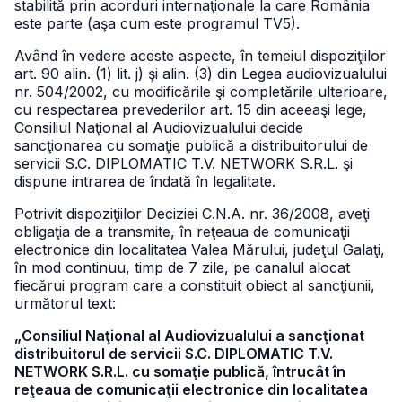
stabilită prin acorduri internaţionale la care România
este parte (aşa cum este programul TV5).
Având în vedere aceste aspecte, în temeiul dispoziţiilor
art. 90 alin. (1) lit. j) şi alin. (3) din Legea audiovizualului
nr. 504/2002, cu modificările şi completările ulterioare,
cu respectarea prevederilor art. 15 din aceeaşi lege,
Consiliul Naţional al Audiovizualului decide
sancţionarea cu somaţie publică a distribuitorului de
servicii S.C. DIPLOMATIC T.V. NETWORK S.R.L. şi
dispune intrarea de îndată în legalitate.
Potrivit dispoziţiilor Deciziei C.N.A. nr. 36/2008, aveţi
obligaţia de a transmite, în reţeaua de comunicaţii
electronice din localitatea Valea Mărului, judeţul Galaţi,
în mod continuu, timp de 7 zile, pe canalul alocat
fiecărui program care a constituit obiect al sancţiunii,
următorul text:
„Consiliul Naţional al Audiovizualului a sancţionat
distribuitorul de servicii S.C. DIPLOMATIC T.V.
NETWORK S.R.L. cu somaţie publică, întrucât în
reţeaua de comunicaţii electronice din localitatea