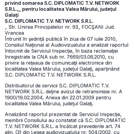
privind somarea S.C. DIPLOMATIC T.V. NETWORK
S.R.L.,_ pentru localitatea Valea Mărului, judeţul
Galaţi
S.C. DIPLOMATIC T.V. NETWORK S.R.L.
_ Str. Unirea Principatelor nr. 93
_ FOCŞANI Jud.
Vrancea
Întrunit în şedinţă publică în ziua de 07 iulie 2010,
Consiliul Naţional al Audiovizualului a analizat raportul
întocmit de Serviciul Inspecţie, în baza reclamaţiei
înregistrate la CNA sub nr. 7669/03.06.2010, cu
privire la reţeaua de comunicaţii electronice din
localitatea Valea Mărului, judeţul Galaţi, aparţinând
S.C. DIPLOMATIC T.V. NETWORK S.R.L.
Distribuitorul de servicii S.C. DIPLOMATIC T.V.
NETWORK S.R.L. deţine avizul de retransmisie nr. A
1900/19.02.2004, Anexa din 22.01.2009 pentru
localitatea Valea Mărului, judeţul Galaţi.
Analizând raportul prezentat de Serviciul Inspecţie,
membrii Consiliului au constatat că S.C. DIPLOMATIC
T.V. NETWORK S.R.L. a încălcat prevederile art. 74
alin. (3) din Legea audiovizualului nr. 504/2002, cu