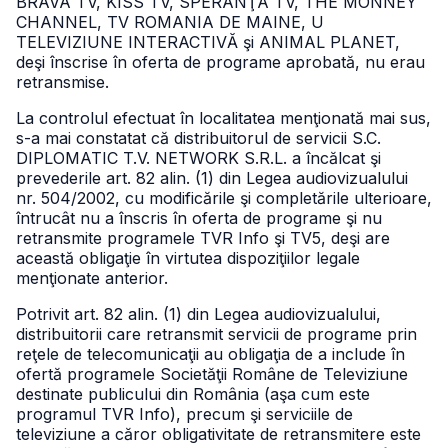
BRAVA TV, KISS TV, SPERANŢA TV, THE MONNEY
CHANNEL, TV ROMANIA DE MAINE, U
TELEVIZIUNE INTERACTIVĂ şi ANIMAL PLANET,
deşi înscrise în oferta de programe aprobată, nu erau
retransmise.
La controlul efectuat în localitatea menţionată mai sus,
s-a mai constatat că distribuitorul de servicii S.C.
DIPLOMATIC T.V. NETWORK S.R.L. a încălcat şi
prevederile art. 82 alin. (1) din Legea audiovizualului
nr. 504/2002, cu modificările şi completările ulterioare,
întrucât nu a înscris în oferta de programe şi nu
retransmite programele TVR Info şi TV5, deşi are
această obligaţie în virtutea dispoziţiilor legale
menţionate anterior.
Potrivit art. 82 alin. (1) din Legea audiovizualului,
distribuitorii care retransmit servicii de programe prin
reţele de telecomunicaţii au obligaţia de a include în
ofertă programele Societăţii Române de Televiziune
destinate publicului din România (aşa cum este
programul TVR Info), precum şi serviciile de
televiziune a căror obligativitate de retransmitere este