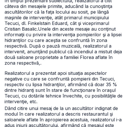
În timpul prezentării subiectului, realizatorul a citit
câteva din mesajele primite, aducând la cunoştinţa
ascultătorilor că la faţa locului au sosit, pe lângă
maşinile de intervenţie, atât primarul municipiului
Tecuci,
dl. Finkelstain Eduard, cât şi viceprimarul
Cristian Basalic.
Unele din aceste mesaje au conţinut
informaţii cu privire la intervenţia pompierilor şi a lipsei
hidranţilor cu care aceştia se confruntă în zona
respectivă.
După o pauză muzicală, realizatorul a
intervenit, anunţând publicul că incendiul a mistuit deja
două saloane proprietate a familiei Florea aflate în
zona respectivă,.
Realizatorul a prezentat apoi situaţia aspectelor
negative cu care se confruntă pompierii din Tecuci,
respectiv cu lipsa hidranţilor, afirmând că doar 35 %
dintre hidranţi sunt în stare de funcţionare în oraşul
Tecuci, cu dotările tehnice învechite, cu posibilităţile de
intervenţie, etc.
Dând citire unui mesaj de la un ascultător indignat de
modul în care realizatorul a descris restaurantul şi
saloanele aflate în apropierea acestuia, realizatorul i-a
adus injurii ascultătorului, afirmând că mesajul este