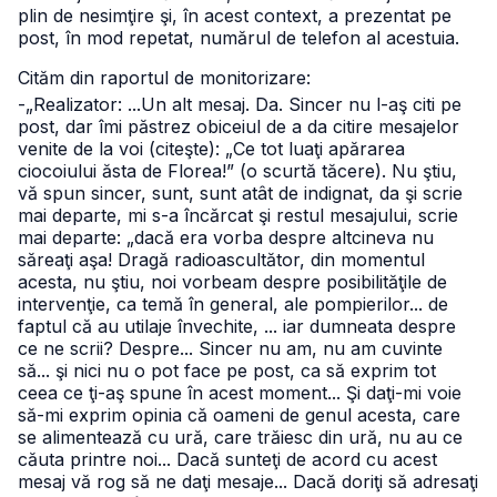
plin de nesimţire şi, în acest context, a prezentat pe
post, în mod repetat, numărul de telefon al acestuia.
Cităm din raportul de monitorizare:
-„Realizator: ...Un alt mesaj. Da. Sincer nu l-aş citi pe
post, dar îmi păstrez obiceiul de a da citire mesajelor
venite de la voi (citeşte): „Ce tot luaţi apărarea
ciocoiului ăsta de Florea!” (o scurtă tăcere). Nu ştiu,
vă spun sincer, sunt, sunt atât de indignat, da şi scrie
mai departe, mi s-a încărcat şi restul mesajului, scrie
mai departe: „dacă era vorba despre altcineva nu
săreaţi aşa! Dragă radioascultător, din momentul
acesta, nu ştiu, noi vorbeam despre posibilităţile de
intervenţie, ca temă în general, ale pompierilor... de
faptul că au utilaje învechite, ... iar dumneata despre
ce ne scrii? Despre... Sincer nu am, nu am cuvinte
să... şi nici nu o pot face pe post, ca să exprim tot
ceea ce ţi-aş spune în acest moment... Şi daţi-mi voie
să-mi exprim opinia că oameni de genul acesta, care
se alimentează cu ură, care trăiesc din ură, nu au ce
căuta printre noi... Dacă sunteţi de acord cu acest
mesaj vă rog să ne daţi mesaje... Dacă doriţi să adresaţi