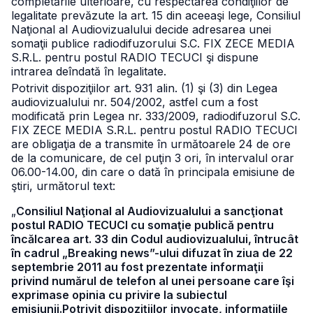
completările ulterioare, cu respectarea condiţiilor de
legalitate prevăzute la art. 15 din aceeaşi lege, Consiliul
Naţional al Audiovizualului decide adresarea unei
somaţii publice radiodifuzorului S.C. FIX ZECE MEDIA
S.R.L. pentru postul RADIO TECUCI şi dispune
intrarea deîndată în legalitate.
Potrivit dispoziţiilor art. 931 alin. (1) şi (3) din Legea
audiovizualului
nr. 504/2002, astfel cum a fost
modificată prin Legea nr. 333/2009, radiodifuzorul S.C.
FIX ZECE MEDIA S.R.L. pentru postul RADIO TECUCI
are obligaţia de a transmite în următoarele 24 de ore
de la comunicare, de cel puţin 3 ori, în intervalul orar
06.00-14.00, din care o dată în principala emisiune de
ştiri, următorul text:
„
Consiliul Naţional al Audiovizualului a sancţionat
postul RADIO TECUCI cu somaţie publică pentru
încălcarea art. 33 din Codul audiovizualului, întrucât
în cadrul „Breaking news”-ului difuzat în ziua de 22
septembrie 2011 au fost prezentate informaţii
privind numărul de telefon al unei persoane care îşi
exprimase opinia cu privire la subiectul
emisiunii.Potrivit dispoziţiilor invocate, informaţiile