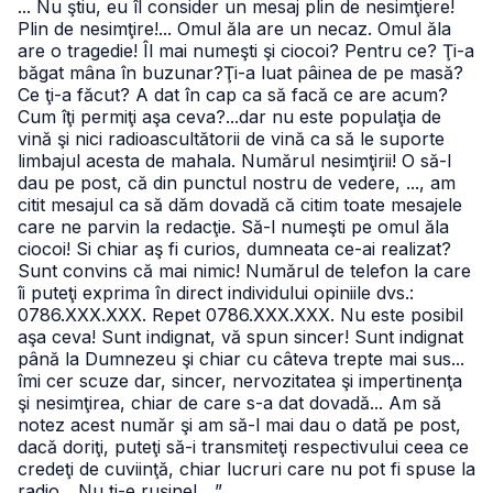
... Nu ştiu, eu îl consider un mesaj plin de nesimţiere!
Plin de nesimţire!... Omul ăla are un necaz. Omul ăla
are o tragedie! Îl mai numeşti şi ciocoi? Pentru ce? Ţi-a
băgat mâna în buzunar?Ţi-a luat pâinea de pe masă?
Ce ţi-a făcut? A dat în cap ca să facă ce are acum?
Cum îţi permiţi aşa ceva?...dar nu este populaţia de
vină şi nici radioascultătorii de vină ca să le suporte
limbajul acesta de mahala. Numărul nesimţirii! O să-l
dau pe post, că din punctul nostru de vedere, ..., am
citit mesajul ca să dăm dovadă că citim toate mesajele
care ne parvin la redacţie. Să-l numeşti pe omul ăla
ciocoi! Si chiar aş fi curios, dumneata ce-ai realizat?
Sunt convins că mai nimic! Numărul de telefon la care
îi puteţi exprima în direct individului opiniile dvs.:
0786.XXX.XXX. Repet 0786.XXX.XXX. Nu este posibil
aşa ceva! Sunt indignat, vă spun sincer! Sunt indignat
până la Dumnezeu şi chiar cu câteva trepte mai sus...
îmi cer scuze dar, sincer, nervozitatea şi impertinenţa
şi nesimţirea, chiar de care s-a dat dovadă... Am să
notez acest număr şi am să-l mai dau o dată pe post,
dacă doriţi, puteţi să-i transmiteţi respectivului ceea ce
credeţi de cuviinţă, chiar lucruri care nu pot fi spuse la
radio... Nu ţi-e ruşine! ...”