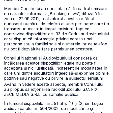
Membrii Consiliului au constatat că, în cadrul emisiunii
cu caracter informativ „Breaking news”, difuzată în
ziua de 22.09.2011, realizatorul acesteia a făcut
cunoscut numărul de telefon al unei persoane care i-a
transmis un mesaj în timpul emisiunii, fapt ce
contravine dispoziţiilor art. 33 din Codul audiovizualului
care dispun că informaţiile privind adresa unei
persoane sau a familiei sale şi numerele lor de telefon
nu pot fi dezvăluite fără permisiunea acestora.
Consiliul Naţional al Audiovizualului consideră că
încălcarea acestor dispoziţiilor legale nu poate fi
acceptată şi nici justificată, indiferent de modalitatea în
care unii dintre ascultători înţeleg să-şi exprime opiniile
pozitive sau negative cu privire la subiectul emisiunii.
Având în vedere aceste aspecte, membrii Consiliului
au propus sancţionarea radiodifuzorului S.C. FIX
ZECE MEDIA S.R.L. cu somaţie publică.
În temeiul dispoziţiilor art. 91 alin. (1) şi (2) din Legea
audiovizualului nr. 504/2002, cu modificările şi