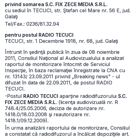
privind somarea S.C. FIX ZECE MEDIA S.R.L.
cu sediul în TECUCI, str. Ştefan cel Mare nr. 56 E, jud.
Galaţi
Tel/Fax.: 0236/81.32.94
pentru postul RADIO TECUCI
TECUCI, str. 1 Decembrie 1918, nr. 68, jud. Galaţi
Întrunit în şedinţă publică în ziua de 08 noiembrie
2011, Consiliul Naţional al Audiovizualului a analizat
raportul de monitorizare întocmit de Serviciul
Inspecţie, în baza reclamaţiei înregistrate la CNA cu
nr. 13143/ 23.09.2011 privind „Breaking news” - ul
difuzat în data de 22.09.2011, de postul RADIO
TECUCI.
-Postul
RADIO TECUCI
aparţine radiodifuzorului
S.C.
FIX ZECE MEDIA S.R.L
. (licenţa audiovizuală nr. R
748.4/25.05.2006, decizia de autorizare nr.
1418.0/18.03.2008 şi reautorizare nr.
1418.1/09.12.2009).
În urma analizării raportului de monitorizare, Consiliul
a constatat că radiodifuzorul a încălcat dispoziţiile art.