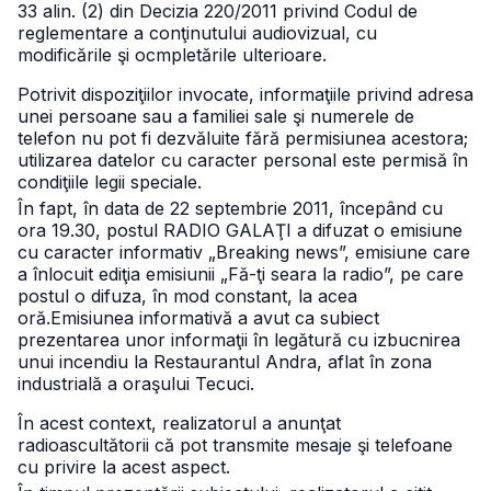
33 alin. (2) din Decizia 220/2011 privind Codul de
reglementare a conţinutului audiovizual, cu
modificările şi ocmpletările ulterioare.
Potrivit dispoziţiilor invocate, informaţiile privind adresa
unei persoane sau a familiei sale şi numerele de
telefon nu pot fi dezvăluite fără permisiunea acestora;
utilizarea datelor cu caracter personal este permisă în
condiţiile legii speciale.
În fapt, în data de 22 septembrie 2011, începând cu
ora 19.30, postul RADIO GALAŢI a difuzat o emisiune
cu caracter informativ „Breaking news”, emisiune care
a înlocuit ediţia emisiunii „Fă-ţi seara la radio”, pe care
postul o difuza, în mod constant, la acea
oră.
Emisiunea informativă a avut ca subiect
prezentarea unor informaţii în legătură cu izbucnirea
unui incendiu la Restaurantul Andra, aflat în zona
industrială a oraşului Tecuci.
În acest context, realizatorul a anunţat
radioascultătorii că pot transmite mesaje şi telefoane
cu privire la acest aspect.