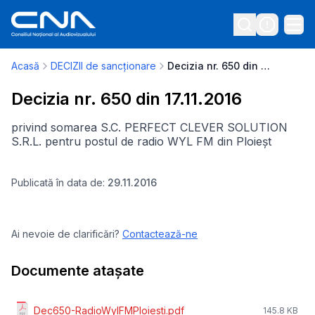
Acasă
DECIZII de sancționare
Decizia nr. 650 din 17.11.2016
Decizia nr. 650 din 17.11.2016
privind somarea S.C. PERFECT CLEVER SOLUTION
S.R.L. pentru postul de radio WYL FM din Ploieșt
Publicată în data de:
29.11.2016
Ai nevoie de clarificări?
Contactează-ne
Documente atașate
Dec650-RadioWylFMPloiesti.pdf
145.8 KB