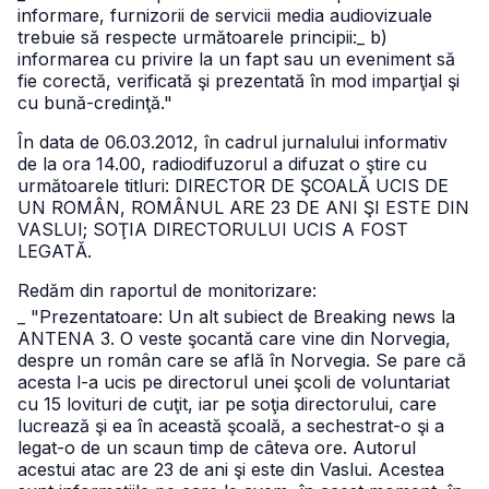
informare, furnizorii de servicii media audiovizuale
trebuie să respecte următoarele principii:
_ b)
informarea cu privire la un fapt sau un eveniment să
fie corectă, verificată şi prezentată în mod imparţial şi
cu bună-credinţă."
În data de 06.03.2012, în cadrul jurnalului informativ
de la ora 14.00, radiodifuzorul a difuzat o ştire cu
următoarele titluri: DIRECTOR DE ŞCOALĂ UCIS DE
UN ROMÂN, ROMÂNUL ARE 23 DE ANI ŞI ESTE DIN
VASLUI; SOŢIA DIRECTORULUI UCIS A FOST
LEGATĂ.
Redăm din raportul de monitorizare:
_ "Prezentatoare: Un alt subiect de Breaking news la
ANTENA 3. O veste şocantă care vine din Norvegia,
despre un român care se află în Norvegia. Se pare că
acesta l-a ucis pe directorul unei şcoli de voluntariat
cu 15 lovituri de cuţit, iar pe soţia directorului, care
lucrează şi ea în această şcoală, a sechestrat-o şi a
legat-o de un scaun timp de câteva ore. Autorul
acestui atac are 23 de ani şi este din Vaslui. Acestea