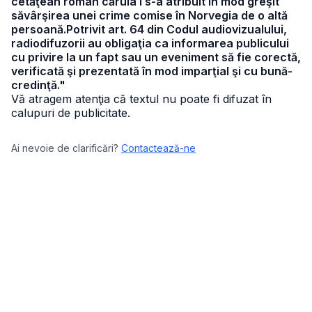
cetăţean român căruia i s-a atribuit în mod greşit
săvârşirea unei crime comise în Norvegia de o altă
persoană.Potrivit art. 64 din Codul audiovizualului,
radiodifuzorii au obligaţia ca informarea publicului
cu privire la un fapt sau un eveniment să fie corectă,
verificată şi prezentată în mod imparţial şi cu bună-
credinţă."
Vă atragem atenţia că textul nu poate fi difuzat în
calupuri de publicitate.
Ai nevoie de clarificări?
Contactează-ne