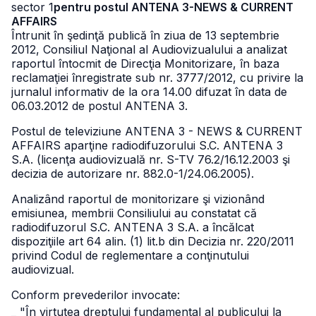
sector 1
pentru postul ANTENA 3-NEWS & CURRENT
AFFAIRS
Întrunit în şedinţă publică în ziua de 13 septembrie
2012, Consiliul Naţional al Audiovizualului a analizat
raportul întocmit de Direcţia Monitorizare, în baza
reclamaţiei înregistrate sub nr. 3777/2012, cu privire la
jurnalul informativ de la ora 14.00 difuzat în data de
06.03.2012 de postul ANTENA 3.
Postul de televiziune ANTENA 3 - NEWS & CURRENT
AFFAIRS aparţine radiodifuzorului S.C. ANTENA 3
S.A. (licenţa audiovizuală nr. S-TV 76.2/16.12.2003 şi
decizia de autorizare nr. 882.0-1/24.06.2005).
Analizând raportul de monitorizare şi vizionând
emisiunea, membrii Consiliului au constatat că
radiodifuzorul S.C. ANTENA 3 S.A. a încălcat
dispoziţiile art 64 alin. (1) lit.b din Decizia nr. 220/2011
privind Codul de reglementare a conţinutului
audiovizual.
Conform prevederilor invocate:
_ "În virtutea dreptului fundamental al publicului la