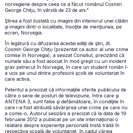
norvegiene despre ceea ce a făcut românul Cosmin
George Chiţu, în vârstă de 23 de ani."
Ştirea a fost ilustată cu imagini din interiorul unei clădiri
şi imagini dintr-o localitate, însoţite de menţiunea, pe
ecran, Norvegia.
În legătură cu difuzarea acestei ediţii de ştiri, dl.
Cosmin George Chiţu (prezentat ca autor al unei crime
comise în Norvegia), a sesizat Consiliul, precizând că
numele său a fost asociat în mod greşit cu un incident
grav petrecut în Norvegia, în care un student român l-
a ucis pe unul dintre profesorii şcolii de voluntariat în
care activa.
Petentul a precizat că informaţiile oferite publicului de
către o serie de posturi de televiziune, între care şi
ANTENA 3, sunt false şi defăimătoare, în condiţiile în
care i-a fost atribuită săvârşirea unei crime pe care nu
a comis-o. Autorul sesizării a precizat că la data de 19
februarie 2012 a publicat pe un site internaţional o
relatare despre experienţa personală tristă trăită în
respectiva şcoală de voluntariat, în cadul căreia