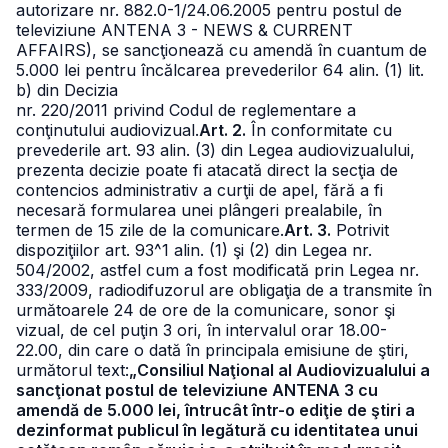
autorizare nr. 882.0-1/24.06.2005 pentru postul de
televiziune ANTENA 3 - NEWS & CURRENT
AFFAIRS), se sancţionează cu amendă în cuantum de
5.000 lei pentru încălcarea prevederilor 64 alin. (1) lit.
b) din Decizia
nr. 220/2011 privind Codul de reglementare a
conţinutului audiovizual.
Art. 2.
În conformitate cu
prevederile art. 93 alin. (3) din Legea audiovizualului,
prezenta decizie poate fi atacată direct la secţia de
contencios administrativ a curţii de apel, fără a fi
necesară formularea unei plângeri prealabile, în
termen de 15 zile de la comunicare.
Art. 3.
Potrivit
dispoziţiilor art. 93^1 alin. (1) şi (2) din Legea nr.
504/2002, astfel cum a fost modificată prin Legea nr.
333/2009, radiodifuzorul are obligaţia de a transmite în
următoarele 24 de ore de la comunicare, sonor şi
vizual, de cel puţin 3 ori, în intervalul orar 18.00-
22.00, din care o dată în principala emisiune de ştiri,
următorul text:
„Consiliul Naţional al Audiovizualului a
sancţionat postul de televiziune ANTENA 3 cu
amendă de 5.000 lei, întrucât într-o ediţie de ştiri a
dezinformat publicul în legătură cu identitatea unui