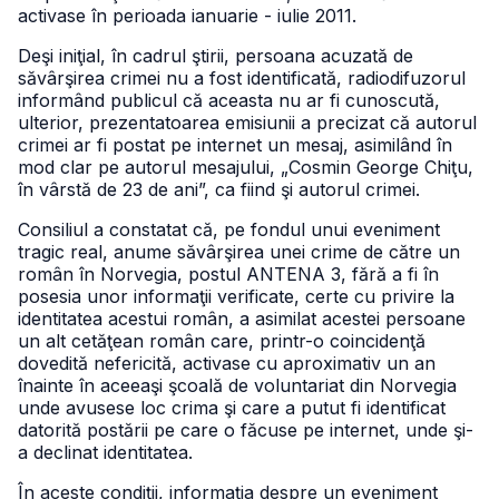
activase în perioada ianuarie - iulie 2011.
Deşi iniţial, în cadrul ştirii, persoana acuzată de
săvârşirea crimei nu a fost identificată, radiodifuzorul
informând publicul că aceasta nu ar fi cunoscută,
ulterior, prezentatoarea emisiunii a precizat că autorul
crimei ar fi postat pe internet un mesaj, asimilând în
mod clar pe autorul mesajului, „Cosmin George Chiţu,
în vârstă de 23 de ani”, ca fiind şi autorul crimei.
Consiliul a constatat că, pe fondul unui eveniment
tragic real, anume săvârşirea unei crime de către un
român în Norvegia, postul ANTENA 3, fără a fi în
posesia unor informaţii verificate, certe cu privire la
identitatea acestui român, a asimilat acestei persoane
un alt cetăţean român care, printr-o coincidenţă
dovedită nefericită, activase cu aproximativ un an
înainte în aceeaşi şcoală de voluntariat din Norvegia
unde avusese loc crima şi care a putut fi identificat
datorită postării pe care o făcuse pe internet, unde şi-
a declinat identitatea.
În aceste condiţii, informaţia despre un eveniment