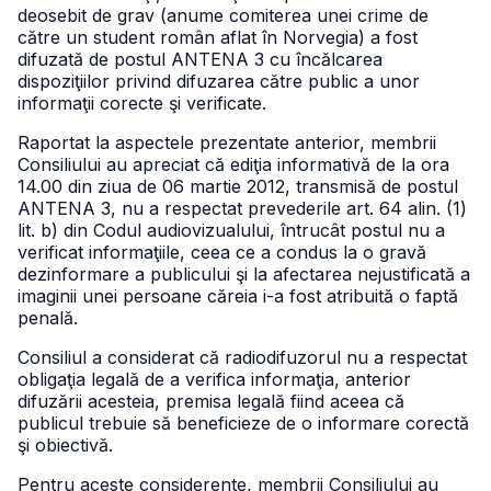
deosebit de grav (anume comiterea unei crime de
către un student român aflat în Norvegia) a fost
difuzată de postul ANTENA 3 cu încălcarea
dispoziţiilor privind difuzarea către public a unor
informaţii corecte şi verificate.
Raportat la aspectele prezentate anterior, membrii
Consiliului au apreciat că ediţia informativă de la ora
14.00 din ziua de 06 martie 2012, transmisă de postul
ANTENA 3, nu a respectat prevederile art. 64 alin. (1)
lit. b) din Codul audiovizualului, întrucât postul nu a
verificat informaţiile, ceea ce a condus la o gravă
dezinformare a publicului şi la afectarea nejustificată a
imaginii unei persoane căreia i-a fost atribuită o faptă
penală.
Consiliul a considerat că radiodifuzorul nu a respectat
obligaţia legală de a verifica informaţia, anterior
difuzării acesteia, premisa legală fiind aceea că
publicul trebuie să beneficieze de o informare corectă
şi obiectivă.
Pentru aceste considerente, membrii Consiliului au