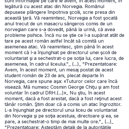
sunt informaţiile pe care le avem, în acest moment, în
legătură cu acest atac din Norvegia. Românul
depusese plângere împotriva şcolii, scrie presa din
această ţară. Vă reamintesc, Norvegia a fost şocată
anul trecut de un masacru sângeros comis de un
norvegian care s-a dovedit, până la urmă, că avea
probleme psihice. Încă nu se ştie ce l-a supărat atât de
tare pe acest român astfel încât să comită un
asemenea atac. Vă reamintesc, ştim până în acest
moment că l-a înjunghiat pe directorul unei şcoli de
voluntariat şi a sechestrat-o pe soţia lui, care lucra, de
asemenea, în cadrul liceului."
_ (...)
_ "Prezentatoare:
Avem, în acest moment, un mesaj postat de acest
student român de 23 de ani, plecat departe în
Norvegia, care spune aşa: «Tuturor celor care încă
visează. Mă numesc Cosmin George Chiţu şi am fost
voluntar în cadrul DRH.(...)»
_ Nu ştiu, în acest
moment, dacă a fost arestat, dacă a fost reţinut acest
tânăr român. Ştim doar că a comis un atac îngrozitor.
L-a înjunghiat pe directorul unui liceu de voluntariat
din Norvegia şi pe soţia acestuia, directoare şi ea, se
pare, a sechestrat-o timp de mai multe ore."
_ (...)
_
"Prezentatoare: Aşteptăm detalii de la autorităţile