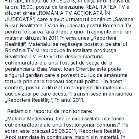
-În fapt, în data de 15.09.2013, în ediţia informativă de
la ora 16.00, postul de televiziune REALITATEA TV a
difuzat ştirea „ROMÂNIA TV ACŢIONATĂ ÎN
JUDECATĂ”, care a avut următorul conţinut:
„Saviana
Rusu: Realitatea TV dă în judecată postul România TV
pentru folosirea fără drept a unor fragmente dintr-un
material difuzat în 2011 în emisiunea „Reporterii
Realităţii”. Materialul se regăseşte postat şi pe site-ul
România TV şi reproduce în totalitate producţia
Realitatea TV. Este vorba despre mărturia
cutremurătoare a unui fost şef de secţie de la
penitenciarul Baia Mare. Ioan Chertiţie este poate
singurul gardian care a povestit cu lux de amănunte
tortura prin care treceau deţinuţii politic.
-În acest
context, postul a difuzat un fragment din materialul
audiovizual pe care acesta îl transmisese în emisiunea
„Reporterii Realităţii”, în anul 2011.
-Redăm din raportul de monitorizare:
„Melania Medeleanu: Iată în exclusivitate mărturiile
cutremurătoare ale unui fost torţionar comunist”. Pe
ecran este precizat 25.06.2011, Reporterii Realităţii.
Apoi sunt date în continuare imagini din material, în