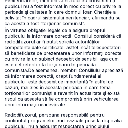
Penitenciarelor, membrii Consiliului au constatat că
publicul nu a fost informat în mod corect cu privire la
perioada şi calitatea în care domnul Ioan Chertiţie a
activitat în cadrul sistemului penitenciar, afirmându-se
că acesta a fost “torţionar comunist”.
În virtutea obligaţiei legale de a asigura dreptul
publicului la informare corectă, Consiliul consideră că
radiodifuzorul ar fi putut solicita autorităţilor
competente date certificate, astfel încât telespectatorii
să beneficieze de prezentarea unor informaţii corecte
cu privire la un subiect deosebit de sensibil, aşa cum
este cel referitor la torţionarii din perioada
comunistă.
De asemenea, membrii Consiliului apreciază
că informarea corectă, drept fundamental al
publicului, este deosebit de importantă în astfel de
cazuri, mai ales în această perioadă în care tema
torţionarilor comunişti a revenit în actualitate şi există
riscul ca aceasta să fie compromisă prin vehicularea
unor informaţii neadevărate.
Radiodifuzorul, persoana responsabilă pentru
conţinutul programelor audiovizuale puse la dispoziţia
publicului, nu a asigurat respectarea principiului