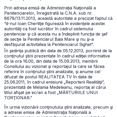
Prin adresa emisă de Administraţia Naţională a
Penitenciarelor, înregistrată la C.N.A. sub nr.
8678/13.11.2013, această autoritate a precizat faptul că
“d-nul Ioan Chertiţie figurează în evidenţele acestei
autorităţi ca fost lucrător în cadrul sistemului
penitenciar şi că acesta nu a îndeplinit funcţia de şef
de secţie la Penitenciarul Baia Mare şi nu şi-a
desfăşurat activitatea la Penitenciarul Sighet”.
În şedinţa publică din data de 05.12.2013, pornind de la
conţinutul ştirii prezentate în cadrul ediţiei informative
de la ora 16.00, din data de 15.09.2013, membrii
Consiliului au vizionat şi reportajul la care se făcea
referire în conţinutul ştirii analizate, şi anume cel
difuzat de postul REALITATEA TV în data de
25.06.2011,
în cadrul emisiunii „Reporterii Realităţii”,
prezentată de Melania Medeleanu, reportaj al cărui
titlul afişat pe ecran a fost „MĂRTURIILE UNUI
TORŢIONAR.”
În urma vizionării conţinutului ştirii analizate, precum şi
a adresei emise de Administraţia Naţională a