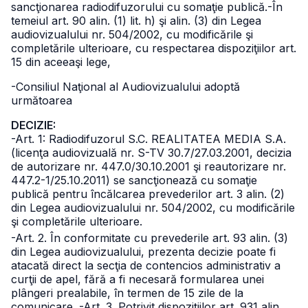
sancţionarea radiodifuzorului cu somaţie publică.
-În
temeiul art. 90 alin. (1) lit. h) şi alin. (3) din Legea
audiovizualului nr. 504/2002, cu modificările şi
completările ulterioare, cu respectarea dispoziţiilor art.
15 din aceeaşi lege,
-Consiliul Naţional al Audiovizualului adoptă
următoarea
DECIZIE:
-Art. 1: Radiodifuzorul S.C. REALITATEA MEDIA S.A.
(licenţa audiovizuală nr. S-TV 30.7/27.03.2001, decizia
de autorizare nr. 447.0/30.10.2001 şi reautorizare nr.
447.2-1/25.10.2011) se sancţionează cu somaţie
publică pentru încălcarea prevederilor art. 3 alin. (2)
din Legea audiovizualului nr. 504/2002, cu modificările
şi completările ulterioare.
-Art. 2. În conformitate cu prevederile art. 93 alin. (3)
din Legea audiovizualului, prezenta decizie poate fi
atacată direct la secţia de contencios administrativ a
curţii de apel, fără a fi necesară formularea unei
plângeri prealabile, în termen de 15 zile de la
comunicare.
-Art. 3. Potrivit dispoziţiilor art. 931 alin.