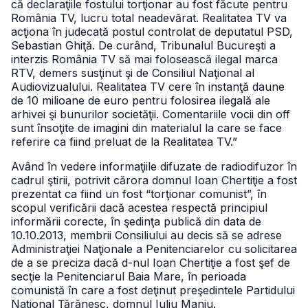
că declaraţiile fostului torţionar au fost făcute pentru
România TV, lucru total neadevărat. Realitatea TV va
acţiona în judecată postul controlat de deputatul PSD,
Sebastian Ghiţă. De curând, Tribunalul Bucureşti a
interzis România TV să mai folosească ilegal marca
RTV, demers susţinut şi de Consiliul Naţional al
Audiovizualului. Realitatea TV cere în instanţă daune
de 10 milioane de euro pentru folosirea ilegală ale
arhivei şi bunurilor societăţii. Comentariile vocii din off
sunt însoţite de imagini din materialul la care se face
referire ca fiind preluat de la Realitatea TV.”
Având în vedere informaţiile difuzate de radiodifuzor în
cadrul ştirii, potrivit cărora domnul Ioan Chertiţie a fost
prezentat ca fiind un fost “torţionar comunist”, în
scopul verificării dacă acestea respectă principiul
informării corecte, în şedinţa publică din data de
10.10.2013, membrii Consiliului au decis să se adrese
Administraţiei Naţionale a Penitenciarelor cu solicitarea
de a se preciza dacă d-nul Ioan Chertiţie a fost şef de
secţie la Penitenciarul Baia Mare, în perioada
comunistă în care a fost deţinut preşedintele Partidului
Naţional Ţărănesc, domnul Iuliu Maniu.