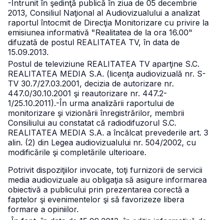
-Întrunit în şedinţă publică în ziua de 05 decembrie
2013, Consiliul Naţional al Audiovizualului a analizat
raportul întocmit de Direcţia Monitorizare cu privire la
emisiunea informativă "Realitatea de la ora 16.00"
difuzată de postul REALITATEA TV, în data de
15.09.2013.
Postul de televiziune REALITATEA TV aparţine S.C.
REALITATEA MEDIA S.A. (licenţa audiovizuală nr. S-
TV 30.7/27.03.2001, decizia de autorizare nr.
447.0/30.10.2001 şi reautorizare nr. 447.2-
1/25.10.2011).
-În urma analizării raportului de
monitorizare şi vizionării înregistrărilor, membrii
Consiliului au constatat că radiodifuzorul S.C.
REALITATEA MEDIA S.A. a încălcat prevederile art. 3
alin. (2) din Legea audiovizualului nr. 504/2002, cu
modificările şi completările ulterioare.
Potrivit dispoziţiilor invocate, toţi furnizorii de servicii
media audiovizuale au obligaţia să asigure informarea
obiectivă a publicului prin prezentarea corectă a
faptelor şi evenimentelor şi să favorizeze libera
formare a opiniilor.