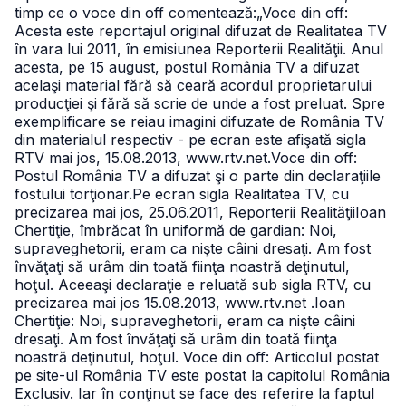
timp ce o voce din off comentează:
„Voce din off:
Acesta este reportajul original difuzat de Realitatea TV
în vara lui 2011, în emisiunea Reporterii Realităţii. Anul
acesta, pe 15 august, postul România TV a difuzat
acelaşi material fără să ceară acordul proprietarului
producţiei şi fără să scrie de unde a fost preluat. Spre
exemplificare se reiau imagini difuzate de România TV
din materialul respectiv - pe ecran este afişată sigla
RTV mai jos, 15.08.2013, www.rtv.net.
Voce din off:
Postul România TV a difuzat şi o parte din declaraţiile
fostului torţionar.
Pe ecran sigla Realitatea TV, cu
precizarea mai jos, 25.06.2011, Reporterii Realităţii
Ioan
Chertiţie, îmbrăcat în uniformă de gardian: Noi,
supraveghetorii, eram ca nişte câini dresaţi. Am fost
învăţaţi să urâm din toată fiinţa noastră deţinutul,
hoţul.
Aceeaşi declaraţie e reluată sub sigla RTV, cu
precizarea mai jos 15.08.2013, www.rtv.net .
Ioan
Chertiţie: Noi, supraveghetorii, eram ca nişte câini
dresaţi. Am fost învăţaţi să urâm din toată fiinţa
noastră deţinutul, hoţul.
Voce din off: Articolul postat
pe site-ul România TV este postat la capitolul România
Exclusiv. Iar în conţinut se face des referire la faptul