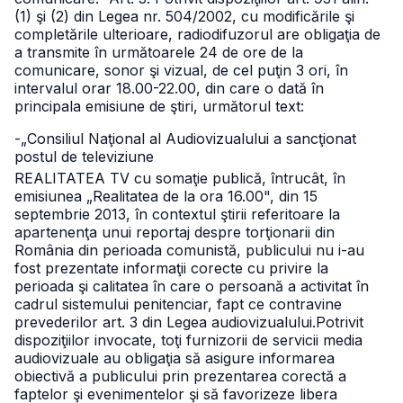
(1) şi (2) din Legea nr. 504/2002,
cu modificările şi
completările ulterioare, radiodifuzorul are obligaţia de
a transmite în următoarele 24 de ore de la
comunicare, sonor şi vizual, de cel puţin 3 ori, în
intervalul orar 18.00-22.00, din care o dată în
principala emisiune de ştiri, următorul text:
-„Consiliul Naţional al Audiovizualului a sancţionat
postul de televiziune
REALITATEA TV cu somaţie publică, întrucât, în
emisiunea „Realitatea de la ora 16.00", din 15
septembrie 2013, în contextul ştirii referitoare la
apartenenţa unui reportaj despre torţionarii din
România din perioada comunistă, publicului nu i-au
fost prezentate informaţii corecte cu privire la
perioada şi calitatea în care o persoană a activitat în
cadrul sistemului penitenciar, fapt ce contravine
prevederilor art. 3 din Legea audiovizualului.
Potrivit
dispoziţiilor invocate, toţi furnizorii de servicii media
audiovizuale au obligaţia să asigure informarea
obiectivă a publicului prin prezentarea corectă a
faptelor şi evenimentelor şi să favorizeze libera