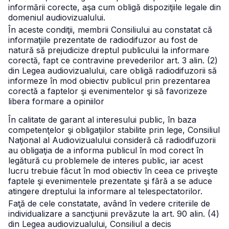
informării corecte, aşa cum obligă dispoziţiile legale din
domeniul audiovizualului.
În aceste condiţii, membrii Consiliului au constatat că
informaţiile prezentate de radiodifuzor au fost de
natură să prejudicize dreptul publicului la informare
corectă, fapt ce contravine prevederilor art. 3 alin. (2)
din Legea audiovizualului, care obligă radiodifuzorii să
informeze în mod obiectiv publicul prin prezentarea
corectă a faptelor şi evenimentelor şi să favorizeze
libera formare a opiniilor
În calitate de garant al interesului public, în baza
competenţelor şi obligaţiilor stabilite prin lege, Consiliul
Naţional al Audiovizualului consideră că radiodifuzorii
au obligaţia de a informa publicul în mod corect în
legătură cu problemele de interes public, iar acest
lucru trebuie făcut în mod obiectiv în ceea ce priveşte
faptele şi evenimentele prezentate şi fără a se aduce
atingere dreptului la informare al telespectatorilor.
Faţă de cele constatate, având în vedere criteriile de
individualizare a sancţiunii prevăzute la art. 90 alin. (4)
din Legea audiovizualului, Consiliul a decis