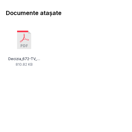
Documente atașate
Decizia_672-TV_Sighet_som_art_5_Dec_603.pdf
810.82 KB