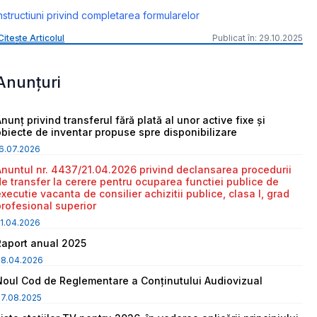
nstructiuni privind completarea formularelor
Citește Articolul
Publicat în: 29.10.2025
Anunțuri
nunț privind transferul fără plată al unor active fixe și
obiecte de inventar propuse spre disponibilizare
6.07.2026
Anuntul nr. 4437/21.04.2026 privind declansarea procedurii
de transfer la cerere pentru ocuparea functiei publice de
executie vacanta de consilier achizitii publice, clasa I, grad
profesional superior
1.04.2026
Raport anual 2025
08.04.2026
Noul Cod de Reglementare a Conținutului Audiovizual
7.08.2025